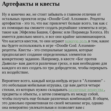
Артефакты и квесты
Ну и конечно же, не стоит забывать о главном отличии от
остальных проектов игры «Doodle God: Алхимия». Рецепты
артефактов - это то, что вас привлечет больше всего, так как с
их помощью вы сможете создать редчайшие элементы в игре,
такие как Эйфелева Башня, Сфинкс или Пирамида Хеопса. Их
имеется довольно много, и все они крайне запоминающиеся.
Что касается квестов, то они играют
важную роль
в том, какие
вы будете использовать в игре «Doodle God: Алхимия»
рецепты. Квесты - это специальные задания, которые
предполагают создание определенных элементов по
конкретному заданию. Например, в квесте «Бог против
Дьявола» вам даются различные грехи, и вам необходимо для
каждого из них создать по три добродетели, чтобы перекрыть
их воздействие.
Вероятнее всего, каждый когда-нибудь играл в "Алхимию" -
это небольшая мобильная игрушка, где вам дается четыре
стихии, из которых нужно складывать
различные вещества
,
предметы и объекты, а затем совмещать их между собой,
чтобы получать еще больше различных комбинаций. В общем,
это довольно примитивная по своей механике игра, однако
она невероятно увлекательная и позволяет вам с