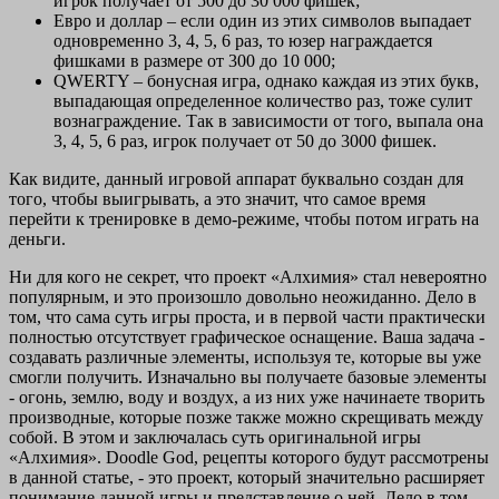
игрок получает от 500 до 30 000 фишек;
Евро и доллар – если один из этих символов выпадает
одновременно 3, 4, 5, 6 раз, то юзер награждается
фишками в размере от 300 до 10 000;
QWERTY – бонусная игра, однако каждая из этих букв,
выпадающая определенное количество раз, тоже сулит
вознаграждение. Так в зависимости от того, выпала она
3, 4, 5, 6 раз, игрок получает от 50 до 3000 фишек.
Как видите, данный игровой аппарат буквально создан для
того, чтобы выигрывать, а это значит, что самое время
перейти к тренировке в демо-режиме, чтобы потом играть на
деньги.
Ни для кого не секрет, что проект «Алхимия» стал невероятно
популярным, и это произошло довольно неожиданно. Дело в
том, что сама суть игры проста, и в первой части практически
полностью отсутствует графическое оснащение. Ваша задача -
создавать различные элементы, используя те, которые вы уже
смогли получить. Изначально вы получаете базовые элементы
- огонь, землю, воду и воздух, а из них уже начинаете творить
производные, которые позже также можно скрещивать между
собой. В этом и заключалась суть оригинальной игры
«Алхимия». Doodle God, рецепты которого будут рассмотрены
в данной статье, - это проект, который значительно расширяет
понимание данной игры и представление о ней. Дело в том,