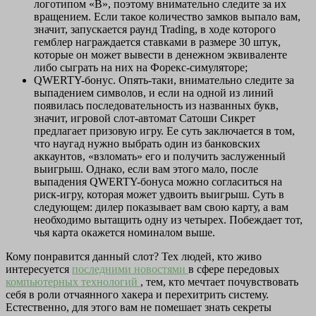
логотипом «B», поэтому внимательно следите за их
вращением. Если такое количество замков выпало вам,
значит, запускается раунд Trading, в ходе которого
гемблер награждается ставками в размере 30 штук,
которые он может вывести в денежном эквиваленте
либо сыграть на них на Форекс-симуляторе;
QWERTY-бонус. Опять-таки, внимательно следите за
выпадением символов, и если на одной из линий
появилась последовательность из названных букв,
значит, игровой слот-автомат Сатоши Сикрет
предлагает призовую игру. Ее суть заключается в том,
что наугад нужно выбрать один из банковских
аккаунтов, «взломать» его и получить заслуженный
выигрыш. Однако, если вам этого мало, после
выпадения QWERTY-бонуса можно согласиться на
риск-игру, которая может удвоить выигрыш. Суть в
следующем: дилер показывает вам свою карту, а вам
необходимо вытащить одну из четырех. Побеждает тот,
чья карта окажется номиналом выше.
Кому понравится данный слот? Тех людей, кто живо
интересуется
последними новостями
в сфере передовых
компьютерных технологий
, тем, кто мечтает почувствовать
себя в роли отчаянного хакера и перехитрить систему.
Естественно, для этого вам не помешает знать секреты