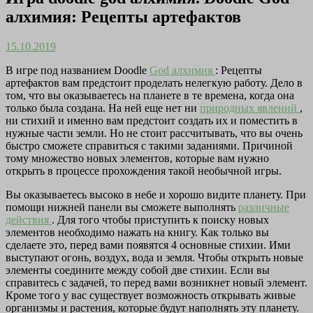
алхимия: Рецепты артефактов
15.10.2019
В игре под названием Doodle
God алхимия
: Рецепты
артефактов вам предстоит проделать нелегкую работу. Дело в
том, что вы оказываетесь на планете в те времена, когда она
только была создана. На ней еще нет ни
природных явлений
,
ни стихий и именно вам предстоит создать их и поместить в
нужные части земли. Но не стоит рассчитывать, что вы очень
быстро сможете справиться с такими заданиями. Причиной
тому множество новых элементов, которые вам нужно
открыть в процессе прохождения такой необычной игры.
Вы оказываетесь высоко в небе и хорошо видите планету. При
помощи нижней панели вы сможете выполнять
различные
действия
. Для того чтобы приступить к поиску новых
элементов необходимо нажать на книгу. Как только вы
сделаете это, перед вами появятся 4 основные стихии. Ими
выступают огонь, воздух, вода и земля. Чтобы открыть новые
элементы соедините между собой две стихии. Если вы
справитесь с задачей, то перед вами возникнет новый элемент.
Кроме того у вас существует возможность открывать живые
организмы и растения, которые будут наполнять эту планету.