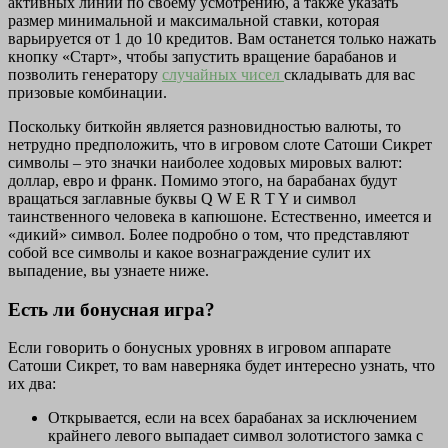
активных линий по своему усмотрению, а также указать
размер минимальной и максимальной ставки, которая
варьируется от 1 до 10 кредитов. Вам останется только нажать
кнопку «Старт», чтобы запустить вращение барабанов и
позволить генератору
случайных чисел
складывать для вас
призовые комбинации.
Поскольку биткойн является разновидностью валюты, то
нетрудно предположить, что в игровом слоте Сатоши Сикрет
символы – это значки наиболее ходовых мировых валют:
доллар, евро и франк. Помимо этого, на барабанах будут
вращаться заглавные буквы Q W E R T Y и символ
таинственного человека в капюшоне. Естественно, имеется и
«дикий» символ. Более подробно о том, что представляют
собой все символы и какое вознаграждение сулит их
выпадение, вы узнаете ниже.
Есть ли бонусная игра?
Если говорить о бонусных уровнях в игровом аппарате
Сатоши Сикрет, то вам наверняка будет интересно узнать, что
их два:
Открывается, если на всех барабанах за исключением
крайнего левого выпадает символ золотистого замка с