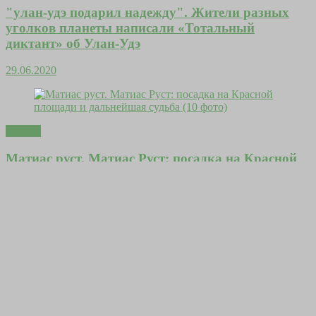
"улан-удэ подарил надежду". Жители разных
уголков планеты написали «Тотальный
диктант» об Улан-Удэ
29.06.2020
Деньги
Матиас руст. Матиас Руст: посадка на Красной
площади и дальнейшая судьба (10 фото)
28.09.2019
Эзотерика
Самый гениальный человек на земле. Самые
талантливые люди в мире