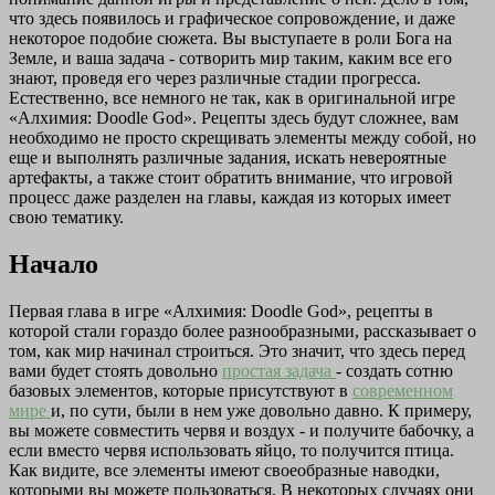
что здесь появилось и графическое сопровождение, и даже
некоторое подобие сюжета. Вы выступаете в роли Бога на
Земле, и ваша задача - сотворить мир таким, каким все его
знают, проведя его через различные стадии прогресса.
Естественно, все немного не так, как в оригинальной игре
«Алхимия: Doodle God». Рецепты здесь будут сложнее, вам
необходимо не просто скрещивать элементы между собой, но
еще и выполнять различные задания, искать невероятные
артефакты, а также стоит обратить внимание, что игровой
процесс даже разделен на главы, каждая из которых имеет
свою тематику.
Начало
Первая глава в игре «Алхимия: Doodle God», рецепты в
которой стали гораздо более разнообразными, рассказывает о
том, как мир начинал строиться. Это значит, что здесь перед
вами будет стоять довольно
простая задача
- создать сотню
базовых элементов, которые присутствуют в
современном
мире
и, по сути, были в нем уже довольно давно. К примеру,
вы можете совместить червя и воздух - и получите бабочку, а
если вместо червя использовать яйцо, то получится птица.
Как видите, все элементы имеют своеобразные наводки,
которыми вы можете пользоваться. В некоторых случаях они