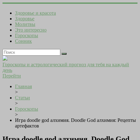
Здоровье и красота
Здоровье
Молитвы
Это интересно
Гороскопы
Сонник
Гороскопы и астрологический прогноз для тебя на каждый
день
Перейти
Главная
>
Статьи
>
Гороскопы
>
Игра doodle god алхимия. Doodle God алхимия: Рецепты
артефактов
Игра doodle god алхимия. Doodle God