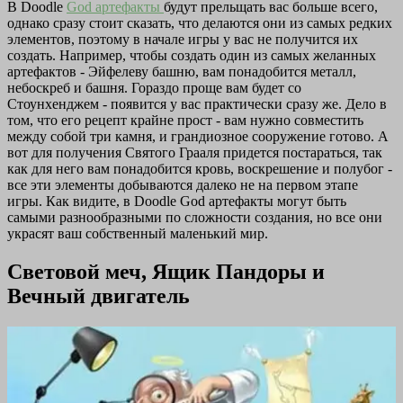
В Doodle
God артефакты
будут прельщать вас больше всего,
однако сразу стоит сказать, что делаются они из самых редких
элементов, поэтому в начале игры у вас не получится их
создать. Например, чтобы создать один из самых желанных
артефактов - Эйфелеву башню, вам понадобится металл,
небоскреб и башня. Гораздо проще вам будет со
Стоунхенджем - появится у вас практически сразу же. Дело в
том, что его рецепт крайне прост - вам нужно совместить
между собой три камня, и грандиозное сооружение готово. А
вот для получения Святого Грааля придется постараться, так
как для него вам понадобится кровь, воскрешение и полубог -
все эти элементы добываются далеко не на первом этапе
игры. Как видите, в Doodle God артефакты могут быть
самыми разнообразными по сложности создания, но все они
украсят ваш собственный маленький мир.
Световой меч, Ящик Пандоры и
Вечный двигатель