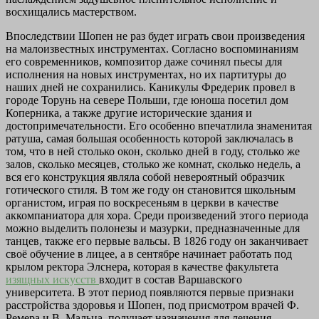
восхищались мастерством.
Впоследствии Шопен не раз будет играть свои произведения
на малоизвестных инструментах. Согласно воспоминаниям
его современников, композитор даже сочинял пьесы для
исполнения на новых инструментах, но их партитуры до
наших дней не сохранились. Каникулы Фредерик провел в
городе Торунь на севере Польши, где юноша посетил дом
Коперника, а также другие исторические здания и
достопримечательности. Его особенно впечатлила знаменитая
ратуша, самая большая особенность которой заключалась в
том, что в ней столько окон, сколько дней в году, столько же
залов, сколько месяцев, столько же комнат, сколько недель, а
вся его конструкция являла собой невероятный образчик
готического стиля. В том же году он становится школьным
органистом, играя по воскресеньям в церкви в качестве
аккомпаниатора для хора. Среди произведений этого периода
можно выделить полонезы и мазурки, предназначенные для
танцев, также его первые вальсы. В 1826 году он заканчивает
своё обучение в лицее, а в сентябре начинает работать под
крылом ректора Элснера, которая в качестве факультета
изящных искусств
входит в состав Варшавского
университета. В этот период появляются первые признаки
расстройства здоровья и Шопен, под присмотром врачей Ф.
Ремера и В. Мальца, получает назначения для лечения,