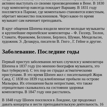
активно выступать со своими произведениями в Вене. В 1830
году композитор навсегда покидает Варшаву. В 1831 году
поселяется в Париже, где моментально становится известным,
обретает множество поклонников. Через какое-то время
музыкант сам начинает преподавать.
В круг общения Шопена входили многие молодые музыканты
и крупнейшие европейские композиторы – Ф. Гиллер, Тюлон,
Стамати, Франкомм, Беллини, Берлиоз, Шуман, Мендельсон,
художник Э. Делакруа, писатели В. Гюго , Г. Гейне и другие.
Заболевание. Последние годы
Первый приступ заболевания легких случился у композитора
Шопена в 1837 году (по мнению биографов музыканта, это
был туберкулез). С тех пор он страдал астматическими
приступами. В это время Шопен жил с писательницей Жорж
Санд. С 1838 по 1839 год влюбленные пробыли на острове
Мальорка. Их отношения были непростыми, что также
отрицательно сказывалось на состоянии здоровья
композитора. В 1847 году они расстались.
В 1848 году Шопен поселился в Лондоне, где продолжал
давать концерты и вести преподавательскую деятельность. 16