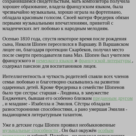
сохранившимся свидетельствам, мать композитора получила
хорошее образование, владела французским языком, была
чрезвычайно музыкальна, хорошо играла на фортепиано,
обладала красивым голосом. Своей матери Фредерик обязан
первыми музыкальными впечатлениями, привитой с
младенческих лет любовью к народным мелодиям.
Осенью 1810 года, спустя некоторое время после рождения
сына, Николя Шопен переселился в Варшаву. В Варшавском
лицее он, благодаря протекции Скарбеков, получил место
после смерти преподавателя пана Маэ. Шопен был учителем
французского и
немецкого языков
и
французской литературы
,
содержал пансион для воспитанников лицея.
Интеллигентность и чуткость родителей спаяли всех членов
семьи любовью и благотворно сказывались на развитии
одаренных детей. Кроме Фредерика в семействе Шопенов
было три сестры: старшая - Людвика, в замужестве
Енджеевич, бывшая его особенно близким
преданным другом
, и младшие - Изабелла и Эмилия. Сёстры обладали
разносторонними способностями, а рано умершая Эмилия -
выдающимся литературным талантом.
Уже в детские годы Шопен проявил необыкновенные
музыкальные способности
. Он был окружён
особым
вниманием
и заботой. Подобно , он поражал окружающих