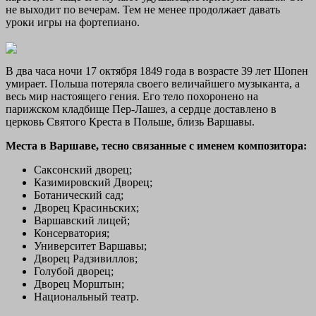
не выходит по вечерам. Тем не менее продолжает давать
уроки игры на фортепиано.
В два часа ночи 17 октября 1849 года в возрасте 39 лет Шопен
умирает. Польша потеряла своего величайшего музыканта, а
весь мир настоящего гения. Его тело похоронено на
парижском кладбище Пер-Лашез, а сердце доставлено в
церковь Святого Креста в Польше, близь Варшавы.
Места в Варшаве, тесно связанные с именем композитора:
Саксонский дворец;
Казимировский Дворец;
Ботанический сад;
Дворец Красиньских;
Варшавский лицей;
Консерватория;
Университет Варшавы;
Дворец Радзивиллов;
Голубой дворец;
Дворец Морштын;
Национальный театр.