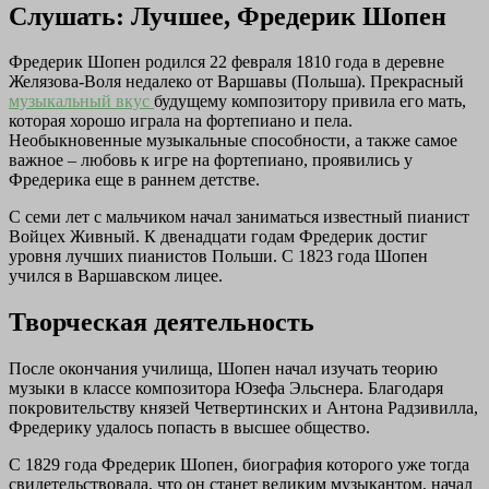
Слушать: Лучшее, Фредерик Шопен
Фредерик Шопен родился 22 февраля 1810 года в деревне
Желязова-Воля недалеко от Варшавы (Польша). Прекрасный
музыкальный вкус
будущему композитору привила его мать,
которая хорошо играла на фортепиано и пела.
Необыкновенные музыкальные способности, а также самое
важное – любовь к игре на фортепиано, проявились у
Фредерика еще в раннем детстве.
С семи лет с мальчиком начал заниматься известный пианист
Войцех Живный. К двенадцати годам Фредерик достиг
уровня лучших пианистов Польши. С 1823 года Шопен
учился в Варшавском лицее.
Творческая деятельность
После окончания училища, Шопен начал изучать теорию
музыки в классе композитора Юзефа Эльснера. Благодаря
покровительству князей Четвертинских и Антона Радзивилла,
Фредерику удалось попасть в высшее общество.
С 1829 года Фредерик Шопен, биография которого уже тогда
свидетельствовала, что он станет великим музыкантом, начал