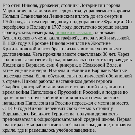
Его отец Николя, уроженец столицы Лотарингии города
Маринвиля, независимого герцогства, управляемого королем
Польши Станиславом Лещинским вплоть до его смерти в
1766 году, а затем перешедшему под управление Франции. Он
перебрался в Польшу в 1787 году, достаточно хорошо владея
французским, немецким,
польским языком
, основами
бухгалтерского учета, каллиграфией, литературой и музыкой.
В 1806 году в Брохове Николя женился на Жюстине
Кржижановской и этот брак оказался вполне успешным и
долговечным. Чета прожила вместе счастливых 38 лет. Через
год после заключения брака, появилась на свет их первая дочь
Людвика в Варшаве, сын Фридерик, в Желязовой Воле, а
затем еще две дочери: Изабела и Эмилия в Варшаве. Частые
переезды семьи были обусловлены политической обстановкой
в стране. Николя работал наставником детей герцога
Скарбека, который в зависимости от военной ситуации во
время войны Наполеона с Пруссией и Россией, а позднее во
время польско-русской войны и вплоть до неудавшегося
нападения Наполеона на Россию переезжал с места на место.
С 1810 года Николя перевозит свою семью в столицу
Варшавского Великого Герцогства, получив должность
преподавателя в общеобразовательной средней школе. Первая
квартира семьи располагается в Саксонском дворце, в правом
крыле, где и размещалось учебное заведение.