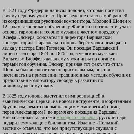
В 1821 году Фредерик написал полонез, который посвятил
своему первому учителю. Произведение стало самой ранней
из сохранившихся рукописей композитора. Молодой Шопен к
12 годам заканчивает обучение у Живного и начинает изучать
основы гармонии и теорию музыки в частном порядке у
Юзефа Элснера, основателя и директора Варшавской
консерватории. Параллельно юноша берёт уроки немецкого
языка у пастора Ежи Тетзнера. Он посещал Варшавский
лицей с сентября 1823 по 1826 год, а чешский музыкант
Вильгельм Вюрфель давал ему уроки игры на органе в
первый год обучения. Элснер, признав тот факт, что стиль
Шопена был исключительно оригинальным, не стал
настаивать на применении традиционных методик обучения и
предоставил композитору свободу в развитии по
индивидуальному плану.
В 1825 году юноша выступил с импровизацией в
евангелической церкви, на новом инструменте, изобретенным
Бруннером, чем-то напоминающим механический орган,
перед Александром I, во время его посещения Варшавы.
Впечатленный талантами
молодого человека
, русский царь
подарил ему кольцо с бриллиантом. Издание «Польский
вестник» отмечало, что все присутствующие слушали с
наслаждением задушевное пленительное исполнение и