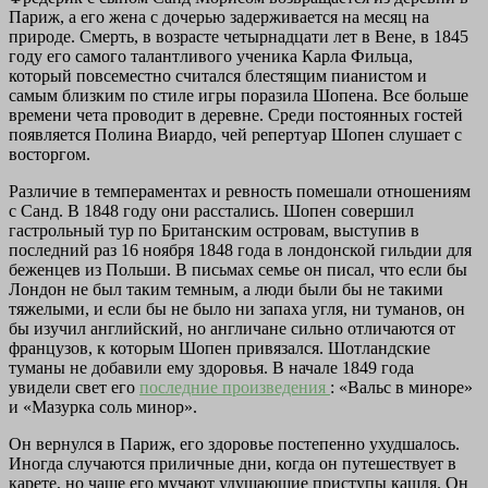
Париж, а его жена с дочерью задерживается на месяц на
природе. Смерть, в возрасте четырнадцати лет в Вене, в 1845
году его самого талантливого ученика Карла Фильца,
который повсеместно считался блестящим пианистом и
самым близким по стиле игры поразила Шопена. Все больше
времени чета проводит в деревне. Среди постоянных гостей
появляется Полина Виардо, чей репертуар Шопен слушает с
восторгом.
Различие в темпераментах и ревность помешали отношениям
с Санд. В 1848 году они расстались. Шопен совершил
гастрольный тур по Британским островам, выступив в
последний раз 16 ноября 1848 года в лондонской гильдии для
беженцев из Польши. В письмах семье он писал, что если бы
Лондон не был таким темным, а люди были бы не такими
тяжелыми, и если бы не было ни запаха угля, ни туманов, он
бы изучил английский, но англичане сильно отличаются от
французов, к которым Шопен привязался. Шотландские
туманы не добавили ему здоровья. В начале 1849 года
увидели свет его
последние произведения
: «Вальс в миноре»
и «Мазурка соль минор».
Он вернулся в Париж, его здоровье постепенно ухудшалось.
Иногда случаются приличные дни, когда он путешествует в
карете, но чаще его мучают удушающие приступы кашля. Он