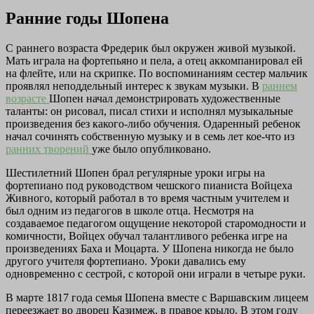
Ранние годы Шопена
С раннего возраста Фредерик был окружен живой музыкой.
Мать играла на фортепьяно и пела, а отец аккомпанировал ей
на флейте, или на скрипке. По воспоминаниям сестер мальчик
проявлял неподдельный интерес к звукам музыки. В
раннем
возрасте
Шопен начал демонстрировать художественные
таланты: он рисовал, писал стихи и исполнял музыкальные
произведения без какого-либо обучения. Одаренный ребенок
начал сочинять собственную музыку и в семь лет кое-что из
ранних творений
уже было опубликовано.
Шестилетний Шопен брал регулярные уроки игры на
фортепиано под руководством чешского пианиста Войцеха
Живного, который работал в то время частным учителем и
был одним из педагогов в школе отца. Несмотря на
создаваемое педагогом ощущение некоторой старомодности и
комичности, Войцех обучал талантливого ребенка игре на
произведениях Баха и Моцарта. У Шопена никогда не было
другого учителя фортепиано. Уроки давались ему
одновременно с сестрой, с которой они играли в четыре руки.
В марте 1817 года семья Шопена вместе с Варшавским лицеем
переезжает во дворец Казимеж, в правое крыло. В этом году