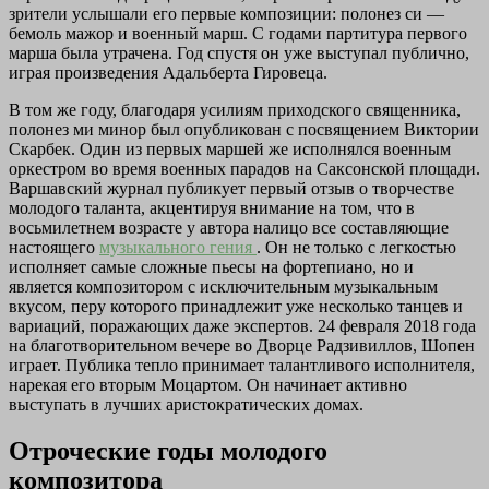
зрители услышали его первые композиции: полонез си —
бемоль мажор и военный марш. С годами партитура первого
марша была утрачена. Год спустя он уже выступал публично,
играя произведения Адальберта Гировеца.
В том же году, благодаря усилиям приходского священника,
полонез ми минор был опубликован с посвящением Виктории
Скарбек. Один из первых маршей же исполнялся военным
оркестром во время военных парадов на Саксонской площади.
Варшавский журнал публикует первый отзыв о творчестве
молодого таланта, акцентируя внимание на том, что в
восьмилетнем возрасте у автора налицо все составляющие
настоящего
музыкального гения
. Он не только с легкостью
исполняет самые сложные пьесы на фортепиано, но и
является композитором с исключительным музыкальным
вкусом, перу которого принадлежит уже несколько танцев и
вариаций, поражающих даже экспертов. 24 февраля 2018 года
на благотворительном вечере во Дворце Радзивиллов, Шопен
играет. Публика тепло принимает талантливого исполнителя,
нарекая его вторым Моцартом. Он начинает активно
выступать в лучших аристократических домах.
Отроческие годы молодого
композитора