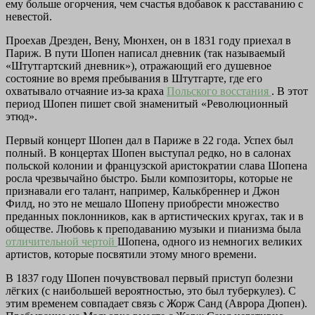
ему больше огорчения, чем счастья вдобавок к расставанию с
невестой.
Проехав Дрезден, Вену, Мюнхен, он в 1831 году приехал в
Париж. В пути Шопен написал дневник (так называемый
«Штутгартский дневник»), отражающий его душевное
состояние во время пребывания в Штутгарте, где его
охватывало отчаяние из-за краха
Польского восстания
. В этот
период Шопен пишет свой знаменитый «Революционный
этюд».
Первый концерт Шопен дал в Париже в 22 года. Успех был
полный. В концертах Шопен выступал редко, но в салонах
польской колонии и французской аристократии слава Шопена
росла чрезвычайно быстро. Были композиторы, которые не
признавали его талант, например, Калькбреннер и Джон
Филд, но это не мешало Шопену приобрести множество
преданных поклонников, как в артистических кругах, так и в
обществе. Любовь к преподаванию музыки и пианизма была
отличительной чертой
Шопена, одного из немногих великих
артистов, которые посвятили этому много времени.
В 1837 году Шопен почувствовал первый приступ болезни
лёгких (с наибольшей вероятностью, это был туберкулез). С
этим временем совпадает связь с Жорж Санд (Аврора Дюпен).