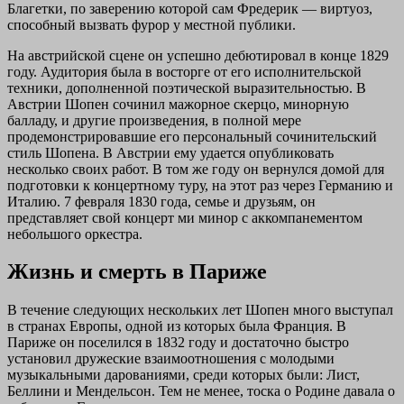
Благетки, по заверению которой сам Фредерик — виртуоз,
способный вызвать фурор у местной публики.
На австрийской сцене он успешно дебютировал в конце 1829
году. Аудитория была в восторге от его исполнительской
техники, дополненной поэтической выразительностью. В
Австрии Шопен сочинил мажорное скерцо, минорную
балладу, и другие произведения, в полной мере
продемонстрировавшие его персональный сочинительский
стиль Шопена. В Австрии ему удается опубликовать
несколько своих работ. В том же году он вернулся домой для
подготовки к концертному туру, на этот раз через Германию и
Италию. 7 февраля 1830 года, семье и друзьям, он
представляет свой концерт ми минор с аккомпанементом
небольшого оркестра.
Жизнь и смерть в Париже
В течение следующих нескольких лет Шопен много выступал
в странах Европы, одной из которых была Франция. В
Париже он поселился в 1832 году и достаточно быстро
установил дружеские взаимоотношения с молодыми
музыкальными дарованиями, среди которых были: Лист,
Беллини и Мендельсон. Тем не менее, тоска о Родине давала о