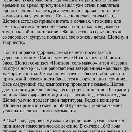
времени во время приступов кашля уже стали появляться
кровотечения. Поасле курса лечения в Париже состояние
композитора улучшилось. Согласно впечатлениям Санд,
Шопен настолько привык витать в облаках, что жизнь или
смерть для него ничего не значат и он плохо осведомлен о
том, на какой планете живет. Жорж, осознав серьезность дел
со здоровьем супруга посвятила свою жизнь детям, Шопену и
творчеству.
После поправки здоровья, семья на лето поселилась в
деревенском доме Санд в местечке Ноан к югу от Парижа.
Здесь Шопен сочиняет «Ноктюрн соль мажор» и три мазурки
из опуса номер 41. Он работает над завершением «Баллады фа
мажор» и сонаты. Летом он чувствует себя не стабильно, но
при каждой возможности бросается к фортепиано и сочиняет.
Весь следующий год композитор проводит с семьей. Шопен
дает по пять уроков в день, в его супруга пишет до 10 страниц
за ночь. Благодаря репутации и развитию издательского дела
Шопен удачно продает свои партитуры. Редкие концерты
Шопена приносят семье по 5000 франков. Публика жаждет
услышать великолепного музыканта.
В 1843 году здоровье музыканта продолжает ухудшаться. Он
принимает гомеопатическое лечение. В октябре 1843 года
Фредерик с сыном Санд Морисом возвращается из деревни в