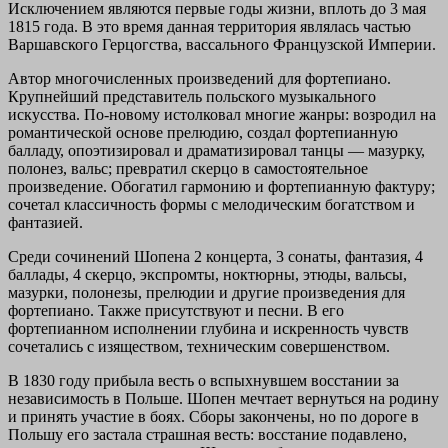
Исключением являются первые годы жизни, вплоть до 3 мая
1815 года. В это время данная территория являлась частью
Варшавского Герцогства, вассального Французской Империи.
Автор многочисленных произведений для фортепиано.
Крупнейший представитель польского музыкального
искусства. По-новому истолковал многие жанры: возродил на
романтической основе прелюдию, создал фортепианную
балладу, опоэтизировал и драматизировал танцы — мазурку,
полонез, вальс; превратил скерцо в самостоятельное
произведение. Обогатил гармонию и фортепианную фактуру;
сочетал классичность формы с мелодическим богатством и
фантазией.
Среди сочинений Шопена 2 концерта, 3 сонаты, фантазия, 4
баллады, 4 скерцо, экспромты, ноктюрны, этюды, вальсы,
мазурки, полонезы, прелюдии и другие произведения для
фортепиано. Также присутствуют и песни. В его
фортепианном исполнении глубина и искренность чувств
сочетались с изяществом, техническим совершенством.
В 1830 году прибыла весть о вспыхнувшем восстании за
независимость в Польше. Шопен мечтает вернуться на родину
и принять участие в боях. Сборы закончены, но по дороге в
Польшу его застала страшная весть: восстание подавлено,