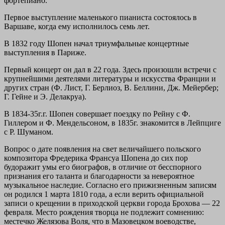
фортепиано.
Первое выступление маленького пианиста состоялось в
Варшаве, когда ему исполнилось семь лет.
В 1832 году Шопен начал триумфальные концертные
выступления в Париже.
Первый концерт он дал в 22 года. Здесь произошли встречи с
крупнейшими деятелями литературы и искусства Франции и
других стран (Ф. Лист, Г. Берлиоз, В. Беллини, Дж. Мейербер;
Г. Гейне и Э. Делакруа).
В 1834-35г.г. Шопен совершает поездку по Рейну с Ф.
Гиллером и Ф. Мендельсоном, в 1835г. знакомится в Лейпциге
с Р. Шуманом.
Вопрос о дате появления на свет величайшего польского
композитора Фредерика Франсуа Шопена до сих пор
будоражит умы его биографов, в отличие от бесспорного
признания его таланта и благодарности за невероятное
музыкальное наследие. Согласно его прижизненным записям
он родился 1 марта 1810 года, а если верить официальной
записи о крещении в приходской церкви города Брохова — 22
февраля. Место рождения творца не подлежит сомнению:
местечко Желязова Воля, что в Мазовецком воеводстве,