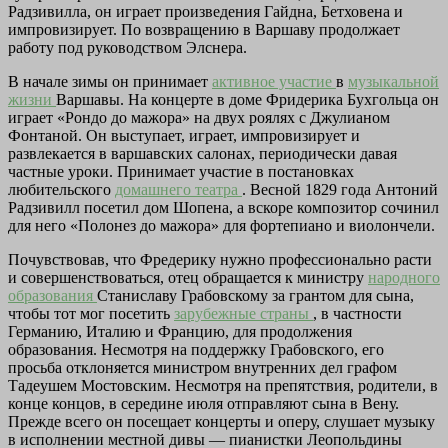
Радзивилла, он играет произведения Гайдна, Бетховена и
импровизирует. По возвращению в Варшаву продолжает
работу под руководством Элснера.
В начале зимы он принимает
активное участие
в
музыкальной
жизни
Варшавы. На концерте в доме Фридерика Бухгольца он
играет «Рондо до мажора» на двух роялях с Джулианом
Фонтаной. Он выступает, играет, импровизирует и
развлекается в варшавских салонах, периодически давая
частные уроки. Принимает участие в постановках
любительского
домашнего театра
. Весной 1829 года Антоний
Радзивилл посетил дом Шопена, а вскоре композитор сочинил
для него «Полонез до мажора» для фортепиано и виолончели.
Почувствовав, что Фредерику нужно профессионально расти
и совершенствоваться, отец обращается к министру
народного
образования
Станиславу Грабовскому за грантом для сына,
чтобы тот мог посетить
зарубежные страны
, в частности
Германию, Италию и Францию, для продолжения
образования. Несмотря на поддержку Грабовского, его
просьба отклоняется министром внутренних дел графом
Тадеушем Мостовским. Несмотря на препятствия, родители, в
конце концов, в середине июля отправляют сына в Вену.
Прежде всего он посещает концерты и оперу, слушает музыку
в исполнении местной дивы — пианистки Леопольдины