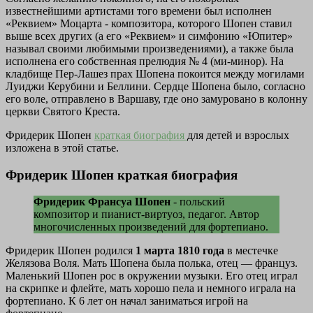
известнейшими артистами того времени был исполнен
«Реквием» Моцарта - композитора, которого Шопен ставил
выше всех других (а его «Реквием» и симфонию «Юпитер»
называл своими любимыми произведениями), а также была
исполнена его собственная прелюдия № 4 (ми-минор). На
кладбище Пер-Лашез прах Шопена покоится между могилами
Луиджи Керубини и Беллини. Сердце Шопена было, согласно
его воле, отправлено в Варшаву, где оно замуровано в колонну
церкви Святого Креста.
Фридерик Шопен
краткая биография
для детей и взрослых
изложена в этой статье.
Фридерик Шопен краткая биография
Фридерик Франсуа Шопен
- польский
композитор и пианист-виртуоз, педагог. Автор
многочисленных произведений для фортепиано.
Фридерик Шопен родился
1 марта 1810 года
в местечке
Желязова Воля. Мать Шопена была полька, отец — француз.
Маленький Шопен рос в окружении музыки. Его отец играл
на скрипке и флейте, мать хорошо пела и немного играла на
фортепиано. К 6 лет он начал заниматься игрой на