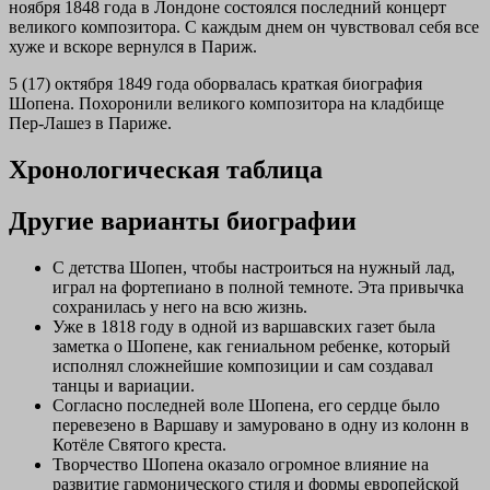
ноября 1848 года в Лондоне состоялся последний концерт
великого композитора. С каждым днем он чувствовал себя все
хуже и вскоре вернулся в Париж.
5 (17) октября 1849 года оборвалась краткая биография
Шопена. Похоронили великого композитора на кладбище
Пер-Лашез в Париже.
Хронологическая таблица
Другие варианты биографии
С детства Шопен, чтобы настроиться на нужный лад,
играл на фортепиано в полной темноте. Эта привычка
сохранилась у него на всю жизнь.
Уже в 1818 году в одной из варшавских газет была
заметка о Шопене, как гениальном ребенке, который
исполнял сложнейшие композиции и сам создавал
танцы и вариации.
Согласно последней воле Шопена, его сердце было
перевезено в Варшаву и замуровано в одну из колонн в
Котёле Святого креста.
Творчество Шопена оказало огромное влияние на
развитие гармонического стиля и формы европейской