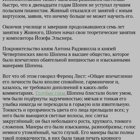
быстро, что к двенадцати годам Шопен не уступал лучшим
польским пианистам. Живный отказался от занятий с юным
виртуозом, заявив, что ничему больше не может научить его.
Окончив училище и завершив продолжавшиеся семь лет
занятия у Живного, Шопен начал свои теоретические занятия
у композитора Йозефа Эльснера.
Покровительство князя Антона Радзивилла и князей
Четвертинских ввело Шопена в высшее общество, которое
было впечатлено обаятельной внешностью и изысканными
манерами Шопена.
Вот что об этом говорил Ференц Лист:
«Общее впечатление
его личности было вполне спокойное, гармоничное и,
казалось, не требовало дополнений в каких-либо
комментариях.
Голубые глаза
Шопена блистали более умом,
чем были подёрнуты задумчивостью; мягкая и тонкая его
улыбка никогда не переходила в горькую или язвительную.
Тонкость и прозрачность цвета его лица прельщали всех; у
него были вьющиеся светлые волосы, нос слегка
закруглённый; он был небольшого роста, хрупкого, тонкого
сложения. Манеры его были изысканны, разнообразны; голос
немного утомлённый, часто глухой. Его манеры были полны
такой порядочности, в них была такая печать кровного