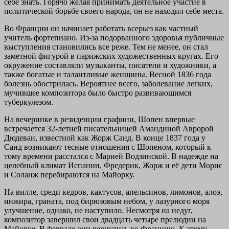
себе знать. Горячо желая принимать деятельное участие в
политической борьбе своего народа, он не находил себе места.
Во Франции он начинает работать всерьез как частный
учитель фортепиано. Из-за подорванного здоровья публичные
выступления становились все реже. Тем не менее, он стал
заметной фигурой в парижских художественных кругах. Его
окружение составляли музыканты, писатели и художники, а
также богатые и талантливые женщины. Весной 1836 года
болезнь обострилась. Вероятнее всего, заболевание легких,
мучившее композитора было быстро развивающимся
туберкулезом.
На вечеринке в резиденции графини, Шопен впервые
встречается 32-летней писательницей Амандиной Авророй
Дюдеван, известной как Жорж Санд. В конце 1837 года у
Санд возникают тесные отношения с Шопеном, который к
тому времени расстался с Марией Водзинской. В надежде на
целебный климат Испании, Фредерик, Жорж и её дети Морис
и Соланж перебираются на Майорку.
На вилле, среди кедров, кактусов, апельсинов, лимонов, алоэ,
инжира, граната, под бирюзовым небом, у лазурного моря
улучшение, однако, не наступило. Несмотря на недуг,
композитор завершил свои двадцать четыре прелюдии на
Майорке. В феврале они вернулись во Францию. К этому