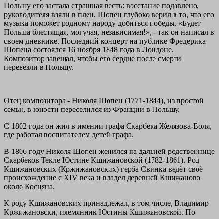
Польшу его застала страшная весть: восстание подавлено,
руководителя взяли в плен. Шопен глубоко верил в то, что его
музыка поможет родному народу добиться победы. «Будет
Польша блестящая, могучая, независимая!», - так он написал в
своем дневнике. Последний концерт на публике Фредерика
Шопена состоялся 16 ноября 1848 года в Лондоне.
Композитор завещал, чтобы его сердце после смерти
перевезли в Польшу.
Отец композитора - Николя Шопен (1771-1844), из простой
семьи, в юности переселился из Франции в Польшу.
С 1802 года он жил в имении графа Скарбека Желязова-Воля,
где работал воспитателем детей графа.
В 1806 году Николя Шопен женился на дальней родственнице
Скарбеков Текле Юстине Кшижановской (1782-1861). Род
Кшижановских (Кржижановских) герба Свинка ведёт своё
происхождение с XIV века и владел деревней Кшижаново
около Косцяна.
К роду Кшижановских принадлежал, в том числе, Владимир
Кржижановски, племянник Юстины Кшижановской. По