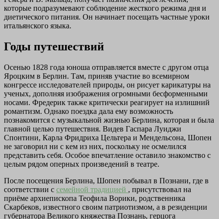
которые подразумевают соблюдение жесткого режима дня и
диетического питания. Он начинает посещать частные уроки
итальянского языка.
Годы путешествий
Осенью 1828 года юноша отправляется вместе с другом отца
Яроцким в Берлин. Там, приняв участие во всемирном
конгрессе исследователей природы, он рисует карикатуры на
ученых, дополняя изображения огромными бесформенными
носами. Фредерик также критически реагирует на излишний
романтизм. Однако поездка дала ему возможность
познакомится с музыкальной жизнью Берлина, которая и была
главной целью путешествия. Видев Гаспара Луиджи
Спонтини, Карла Фридриха Цельтера и Мендельсона, Шопен
не заговорил ни с кем из них, поскольку не осмелился
представить себя. Особое впечатление оставило знакомство с
целым рядом оперных произведений в театре.
После посещения Берлина, Шопен побывал в Познани, где в
соответствии с
семейной традицией
, присутствовал на
приёме архиепископа Теофила Ворики, родственника
Скарбеков, известного своим патриотизмом, а в резиденции
губернатора Великого княжества Познань, герцога