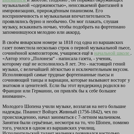
музыкальной «одержимостью», неиссякаемой фантазией в
импровизациях, прирождённым пианизмом. Его
восприимчивость и музыкальная впечатлительность
проявлялись бурно и необычно. Он мог плакать, слушая
музыку, вскакивать ночью, чтобы подобрать на фортепиано
запомнившуюся мелодию или аккорд.
В своём январском номере за 1818 год одна из варшавских
газет поместила несколько строк о первой музыкальной пьесе,
сочинённой композитором, учащимся ещё в
начальной школе
.
«Автор этого „Полонеза“ - написала газета, - ученик,
которому ещё не исполнилось 8 лет. Это - настоящий гений
музыки, с величайшей лёгкостью и исключительным вкусом.
Исполняющий самые трудные фортепианные пьесы и
сочиняющий танцы и вариации, которые вызывают восторг у
знатоков и ценителей. Если бы этот вундеркинд родился во
Франции или Германии, он привлёк бы к себе большее
внимание».
Молодого Шопена учили музыке, возлагая на него большие
надежды. Пианист Войцех Живный (1756-1842), чех по
происхождению, начал заниматься с 7-летним мальчиком.
Занятия были серьёзные, несмотря на то, что Шопен, помимо
того, учился в одном из варшавских училищ.
Исполнительский талант мальчика развивался настолько