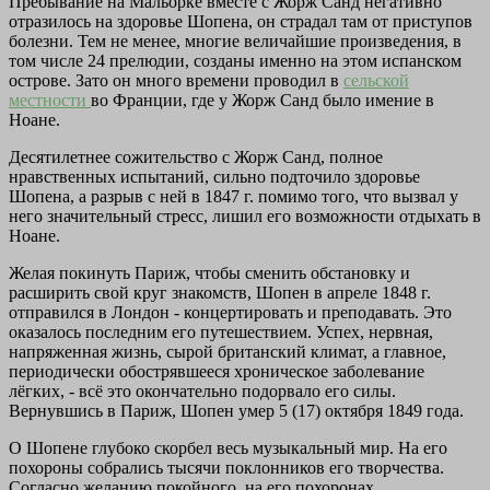
Пребывание на Мальорке вместе с Жорж Санд негативно
отразилось на здоровье Шопена, он страдал там от приступов
болезни. Тем не менее, многие величайшие произведения, в
том числе 24 прелюдии, созданы именно на этом испанском
острове. Зато он много времени проводил в
сельской
местности
во Франции, где у Жорж Санд было имение в
Ноане.
Десятилетнее сожительство с Жорж Санд, полное
нравственных испытаний, сильно подточило здоровье
Шопена, а разрыв с ней в 1847 г. помимо того, что вызвал у
него значительный стресс, лишил его возможности отдыхать в
Ноане.
Желая покинуть Париж, чтобы сменить обстановку и
расширить свой круг знакомств, Шопен в апреле 1848 г.
отправился в Лондон - концертировать и преподавать. Это
оказалось последним его путешествием. Успех, нервная,
напряженная жизнь, сырой британский климат, а главное,
периодически обострявшееся хроническое заболевание
лёгких, - всё это окончательно подорвало его силы.
Вернувшись в Париж, Шопен умер 5 (17) октября 1849 года.
О Шопене глубоко скорбел весь музыкальный мир. На его
похороны собрались тысячи поклонников его творчества.
Согласно желанию покойного, на его похоронах