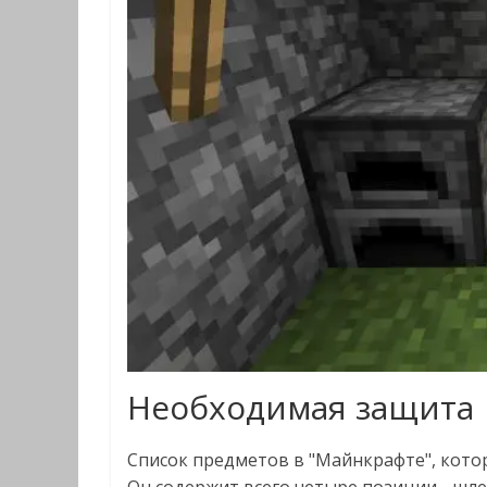
Необходимая защита
Список предметов в "Майнкрафте", кото
Он содержит всего четыре позиции - шле