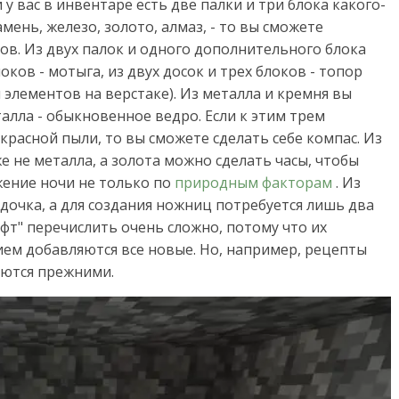
 у вас в инвентаре есть две палки и три блока какого-
мень, железо, золото, алмаз, - то вы сможете
ов. Из двух палок и одного дополнительного блока
локов - мотыга, из двух досок и трех блоков - топор
 элементов на верстаке). Из металла и кремня вы
талла - обыкновенное ведро. Если к этим трем
красной пыли, то вы сможете сделать себе компас. Из
е не металла, а золота можно сделать часы, чтобы
ение ночи не только по
природным факторам
. Из
 удочка, а для создания ножниц потребуется лишь два
фт" перечислить очень сложно, потому что их
ием добавляются все новые. Но, например, рецепты
аются прежними.