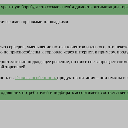
курентную борьбу, а это создает необходимость оптимизации то
ссическими торговыми площадками:
ю серверов, уменьшение потока клиентов из-за того, что некото
о не приспособлены к торговле через интернет, к примеру, прод
тернет-магазин подходящее решение, но никто не запрещает сов
ой торговлей.
ость и .
Главная особенность
продуктов питания – они нужны всем
одняшних потребителей и подбирать ассортимент соответственн