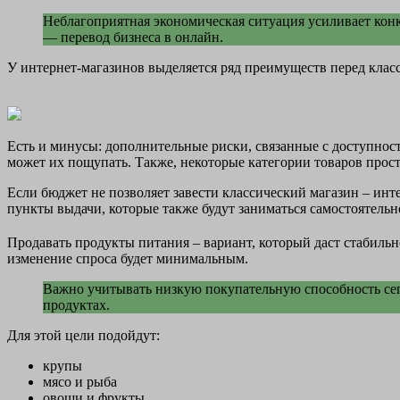
Неблагоприятная экономическая ситуация усиливает кон
— перевод бизнеса в онлайн.
У интернет-магазинов выделяется ряд преимуществ перед кла
Есть и минусы: дополнительные риски, связанные с доступность
может их пощупать. Также, некоторые категории товаров прост
Если бюджет не позволяет завести классический магазин – ин
пункты выдачи, которые также будут заниматься самостоятельн
Продавать продукты питания – вариант, который даст стабильн
изменение спроса будет минимальным.
Важно учитывать низкую покупательную способность сег
продуктах.
Для этой цели подойдут:
крупы
мясо и рыба
овощи и фрукты