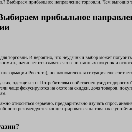
ть? Выбираем прибыльное направление торговли. Чем выгодно т
 Выбираем прибыльное направле
ции
для торговли. И вероятно, что неудачный выбор может погубить
кономить, начинает отказываться от спонтанных покупок и относ
о информации Росстата), но экономическая ситуация еще считает
ктах, одежде и т.п. Потребителям свойственен уход от дорогих 
ели чаще фокусируются на охоте на скидки, доля товаров, покуп
ам.
 важно относиться серьезно, предварительно изучать спрос, анал
обности рекомендуется концентрироваться на товарах с устойчи
газин?