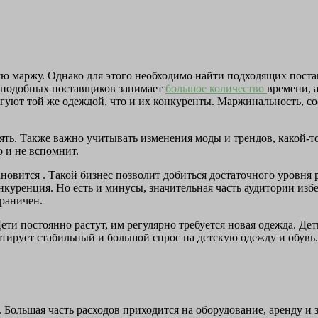
ю маржу. Однако для этого необходимо найти подходящих постав
к подобных поставщиков занимает
большое количество
времени, 
уют той же одеждой, что и их конкуренты. Маржинальность, соо
ять. Также важно учитывать изменения моды и трендов, какой-т
о и не вспомнит.
овится . Такой бизнес позволит добиться достаточного уровня р
нкуренция. Но есть и минусы, значительная часть аудитории изб
граничен.
и постоянно растут, им регулярно требуется новая одежда. Дет
антирует стабильный и большой спрос на детскую одежду и обувь
Большая часть расходов приходится на оборудование, аренду и 