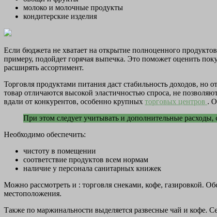
молоко и молочные продукты
кондитерские изделия
Если бюджета не хватает на открытие полноценного продуктово
примеру, подойдет горячая выпечка. Это поможет оценить пок
расширять ассортимент.
Торговля продуктами питания даст стабильность доходов, но о
товар отличаются высокой эластичностью спроса, не позволяю
вдали от конкурентов, особенно крупных
торговых центров
. 
При этом следует учитывать и дополнительные расходы,
Необходимо обеспечить:
чистоту в помещении
соответствие продуктов всем нормам
наличие у персонала санитарных книжек
Можно рассмотреть и : торговля снеками, кофе, газировкой. О
местоположения.
Также по маржинальности выделяется развесные чай и кофе. Се