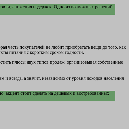
рговли, снижения издержек. Одно из возможных решений
рая часть покупателей не любит приобретать вещи до того, как
укты питания с коротким сроком годности.
местить плюсы двух типов продаж, организовывая собственные
 и всегда, а значит, независимо от уровня доходов населения
о: акцент стоит сделать на дешевых и востребованных