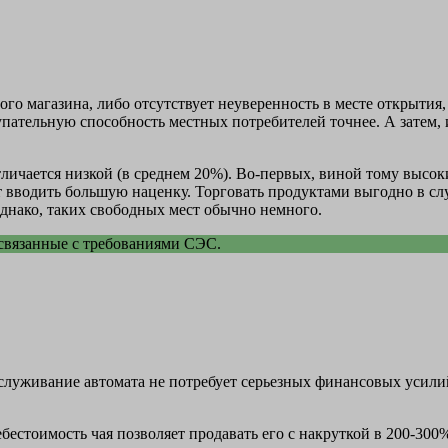
го магазина, либо отсутствует неуверенность в месте открытия,
упательную способность местных потребителей точнее. А затем
тличается низкой (в среднем 20%). Во-первых, виной тому высо
т вводить большую наценку. Торговать продуктами выгодно в слу
Однако, таких свободных мест обычно немного.
 связанные с требованиями СЭС.
бслуживание автомата не потребует серьезных финансовых усилий
бестоимость чая позволяет продавать его с накруткой в 200-300