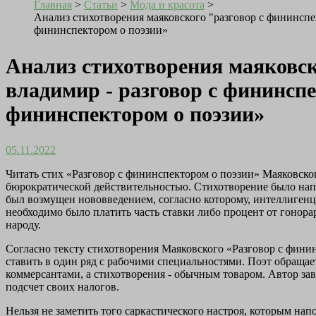
Главная
>
Статьи
>
Мода и красота
>
Анализ стихотворения маяковского "разговор с фининспе
фининспектором о поэзии»
Анализ стихотворения маяковск
владимир - разговор с фининсп
фининспектором о поэзии»
05.11.2022
Читать стих «Разговор с фининспектором о поэзии» Маяковског
бюрократической действительностью. Стихотворение было напи
был возмущен нововведением, согласно которому, интеллигенци
необходимо было платить часть ставки либо процент от гонора
народу.
Согласно тексту стихотворения Маяковского «Разговор с фининс
ставить в один ряд с рабочими специальностями. Поэт обращает
коммерсантами, а стихотворения - обычным товаром. Автор завер
подсчет своих налогов.
Нельзя не заметить того саркастического настроя, которым нап