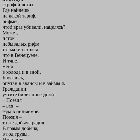
строфой летит.
Где найдешь,
на какой тариф,
рифмы,
чтоб враз убивали, нацелясь?
Может,
пяток
небывалых рифм
только и остался
что в Венецуэле.
И тянет
меня
в холода и в зной.
Бросаюсь,
опутан в авансы и в займы я.
Гражданин,
учтите билет проездной!
– Поэзия
– вся! –
езда в незнаемое.
Поэзия –
та же добыча радия.
В грамм добыча,
в год труды.
Изводишь