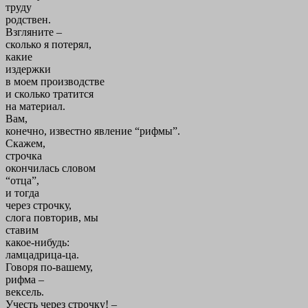
труду
родствен.
Взгляните –
сколько я потерял,
какие
издержки
в моем производстве
и сколько тратится
на материал.
Вам,
конечно, известно явление “рифмы”.
Скажем,
строчка
окончилась словом
“отца”,
и тогда
через строчку,
слога повторив, мы
ставим
какое-нибудь:
ламцадрица-ца.
Говоря по-вашему,
рифма –
вексель.
Учесть через строчку! –