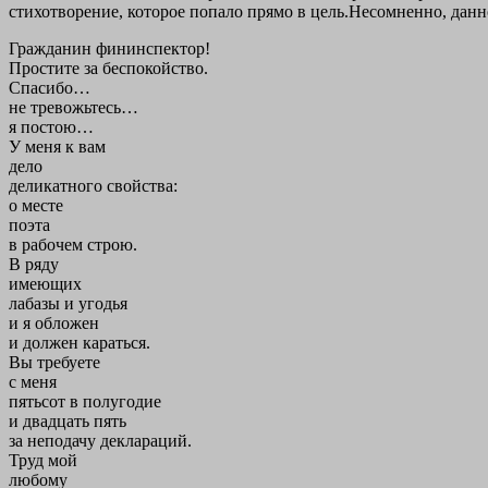
стихотворение, которое попало прямо в цель.Несомненно, данн
Гражданин фининспектор!
Простите за беспокойство.
Спасибо…
не тревожьтесь…
я постою…
У меня к вам
дело
деликатного свойства:
о месте
поэта
в рабочем строю.
В ряду
имеющих
лабазы и угодья
и я обложен
и должен караться.
Вы требуете
с меня
пятьсот в полугодие
и двадцать пять
за неподачу деклараций.
Труд мой
любому