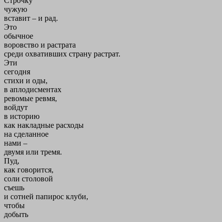
Строчку
чужую
вставит – и рад.
Это
обычное
воровство и растрата
среди охвативших страну растрат.
Эти
сегодня
стихи и оды,
в аплодисментах
ревомые ревмя,
войдут
в историю
как накладные расходы
на сделанное
нами –
двумя или тремя.
Пуд,
как говорится,
соли столовой
съешь
и сотней папирос клуби,
чтобы
добыть