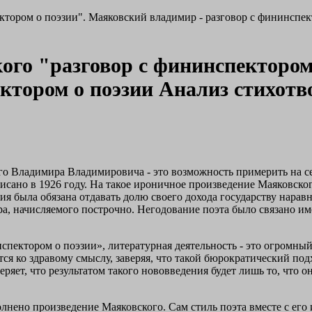
ктором о поэзии". Маяковский владимир - разговор с фининспек
ого "разговор с фининспектором
ектором о поэзии Анализ стихотв
о Владимира Владимировича - это возможность примерить на себ
сано в 1926 году. На такое ироничное произведение Маяковско
я была обязана отдавать долю своего дохода государству наравн
ра, начисляемого построчно. Негодование поэта было связано и
пектором о поэзии», литературная деятельность - это огромный 
ся ко здравому смыслу, заверяя, что такой бюрократический под
яет, что результатом такого нововведения будет лишь то, что он
олнено произведение Маяковского. Сам стиль поэта вместе с его