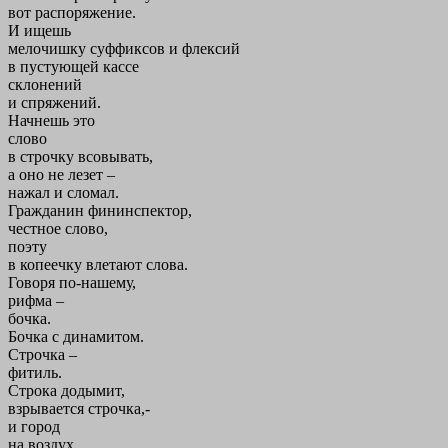
вот распоряжение.
И ищешь
мелочишку суффиксов и флексий
в пустующей кассе
склонений
и спряжений.
Начнешь это
слово
в строчку всовывать,
а оно не лезет –
нажал и сломал.
Гражданин фининспектор,
честное слово,
поэту
в копеечку влетают слова.
Говоря по-нашему,
рифма –
бочка.
Бочка с динамитом.
Строчка –
фитиль.
Строка додымит,
взрывается строчка,-
и город
на воздух