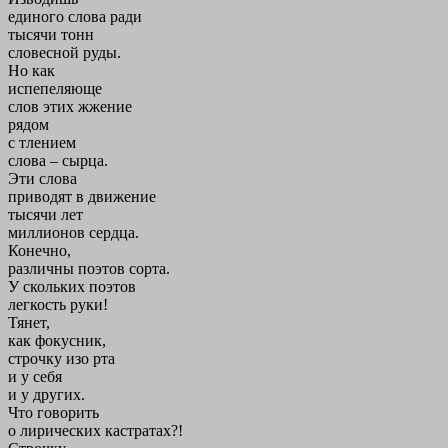
единого слова ради
тысячи тонн
словесной руды.
Но как
испепеляюще
слов этих жжение
рядом
с тлением
слова – сырца.
Эти слова
приводят в движение
тысячи лет
миллионов сердца.
Конечно,
различны поэтов сорта.
У скольких поэтов
легкость руки!
Тянет,
как фокусник,
строчку изо рта
и у себя
и у других.
Что говорить
о лирических кастратах?!