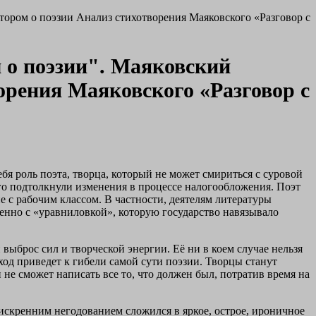
тором о поэзии Анализ стихотворения Маяковского «Разговор с
 о поэзии". Маяковский
орения Маяковского «Разговор с
я роль поэта, творца, который не может смириться с суровой
го подтолкнули изменения в процессе налогообложения. Поэт
е с рабочим классом. В частности, деятелям литературы
менно с «уравниловкой», которую государство навязывало
выброс сил и творческой энергии. Её ни в коем случае нельзя
ход приведет к гибели самой сути поэзии. Творцы станут
 не сможет написать все то, что должен был, потратив время на
 искренним негодованием сложился в яркое, острое, ироничное