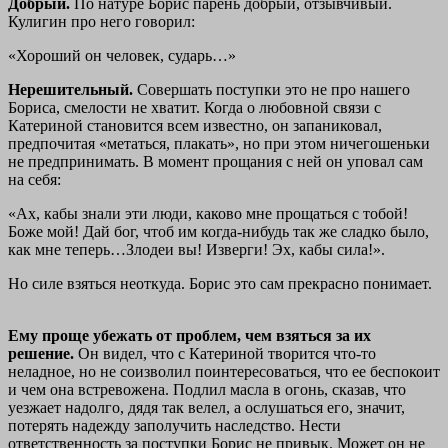
Добрый.
По натуре Борис парень добрый, отзывчивый.
Кулигин про него говорил:
«Хороший он человек, сударь…»
Нерешительный.
Совершать поступки это не про нашего
Бориса, смелости не хватит. Когда о любовной связи с
Катериной становится всем известно, он запаниковал,
предпочитая «метаться, плакать», но при этом ничегошеньки
не предпринимать. В момент прощания с ней он уповал сам
на себя:
«Ах, кабы знали эти люди, каково мне прощаться с тобой!
Боже мой! Дай бог, чтоб им когда-нибудь так же сладко было,
как мне теперь…Злодеи вы! Изверги! Эх, кабы сила!».
Но силе взяться неоткуда. Борис это сам прекрасно понимает.
Ему проще убежать от проблем, чем взяться за их
решение.
Он видел, что с Катериной творится что-то
неладное, но не соизволил поинтересоваться, что ее беспокоит
и чем она встревожена. Подлил масла в огонь, сказав, что
уезжает надолго, дядя так велел, а ослушаться его, значит,
потерять надежду заполучить наследство. Нести
ответственность за поступки Борис не привык. Может он не