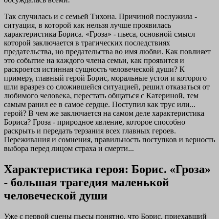
Так случилась и с семьей Тихона. Причиной послужила -
ситуация, в которой как нельзя лучше проявилась
характеристика Бориса. «Гроза» - пьеса, основной смысл
которой заключается в трагических последствиях
предательства, но предательства во имя любви. Как повлияет
это событие на каждого члена семьи, как проявится и
раскроется истинная сущность человеческой души? К
примеру, главный герой Борис, моральные устои и которого
шли вразрез со сложившейся ситуацией, решил отказаться от
любимого человека, перестать общаться с Катериной, тем
самым ранил ее в самое сердце. Поступил как трус или...
герой? В чем же заключается на самом деле характеристика
Бориса? Гроза - природное явление, которое способно
раскрыть и передать терзания всех главных героев.
Переживания и сомнения, правильность поступков и верность
выбора перед лицом страха и смерти...
Характеристика героя: Борис. «Гроза»
- большая трагедия маленькой
человеческой души
Уже с первой сцены пьесы понятно, что Борис, приехавший