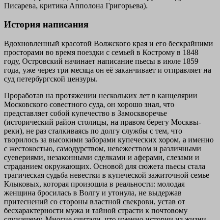
Писарева, критика Апполона Григорьева).
История написания
Вдохновленный красотой Волжского края и его бескрайними
просторами во время поездки с семьей в Кострому в 1848
году, Островский начинает написание пьесы в июле 1859
года, уже через три месяца он её заканчивает и отправляет на
суд петербургской цензуры.
Проработав на протяжении нескольких лет в канцелярии
Московского совестного суда, он хорошо знал, что
представляет собой купечество в Замоскворечье
(исторический район столицы, на правом берегу Москвы-
реки), не раз сталкиваясь по долгу службы с тем, что
творилось за высокими заборами купеческих хором, а именно
с жестокостью, самодурством, невежеством и различными
суевериями, незаконными сделками и аферами, слезами и
страданием окружающих. Основой для сюжета пьесы стала
трагическая судьба невестки в купеческой зажиточной семье
Клыковых, которая произошла в реальности: молодая
женщина бросилась в Волгу и утонула, не выдержав
притеснений со стороны властной свекрови, устав от
бесхарактерности мужа и тайной страсти к почтовому
служащему. Многие считали, что именно истории из жизни