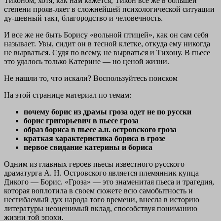
Тихоном, хотя, как нам кажется, Тихон все же в большей
степени прояв-ляет в сложнейшей психологической ситуации
ду-шевный такт, благородство и человечность.
И все же не быть Борису «вольной птицей», как он сам себя
называет. Увы, сидит он в тесной клетке, откуда ему никогда
не вырваться. Судя по всему, не вырваться и Тихону. В пьесе
это удалось только Катерине — но ценой жизни.
Не нашли то, что искали? Воспользуйтесь поиском
На этой странице материал по темам:
почему борис из драмы гроза одет не по русски
борис григорьевич в пьесе гроза
образ бориса в пьесе а.н. островского гроза
краткая характеристика бориса в грозе
первое свидание катерины и бориса
Одним из главных героев пьесы известного русского
драматурга А. Н. Островского является племянник купца
Дикого — Борис. «Гроза» — это знаменитая пьеса и трагедия,
которая воплотила в своем сюжете всю самобытность и
несгибаемый дух народа того времени, внесла в историю
литературы неоценимый вклад, способствуя пониманию
жизни той эпохи.