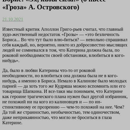
«Гроза» А. Островского)
21.10.2021
Известный критик Аполлон Григо-рьев считал, что главный
худо-жественный недостаток «Грозы» — «это безличность
Бориса... Во что тут было влю-биться? — невольно спрашивал
себя каждый, но, вероятно, никто из добросовестно мыслящих
людей не сомневался в том, что Катерина должна была, по
роковой необходимости своей обстановки, влюбиться в кого-
нибудь».
Да, было в любви Катерины что-то от роковой
необходимости, но влюбиться она должна была не в кого-
нибудь, а именно в Бориса. Немало в Калинове было молодых
парней — да хоть того же Кудряша можно вспомнить или его
товарища Шапкина. И все-таки мы понимаем, что Катерине
как героине трагического плана нужен был другой избранник,
не похожий ни на кого из калиновцев и — по ин-
стинктивному ее прозрению — чем-то похожий на нее. Чем?
Да той же странностью, необычностью, тем одиночеством,
даже неприкаянностью, что могло не броситься в глаза
Катерине.