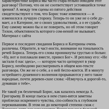
характеристике Бориса мы часто стара-тельно обходим этот
разговор? Потому, что он не соответствует устоявшейся точке
зрения? А между тем сцены из пятого действия
свидетельствуют о том, что Борис тоже изменился — и
изменился в лучшую сторону. Теперь-то он уже не о себе ду-
мает, а о Катерине, не о своих удовольствиях, а о ее судьбе.
Ему самому можно бы и не поверить, но об этом говорит
Тихон, объективность которого сом-нений не вызывает.
Материал с сайта
Первое и последнее свидания Бориса и Катерины очень
различны. Обратите, в част-ности, внимание на тональность
речей Бориса. Теперь его слова проникнуты грустью и болью:
«Ну, вот и поплакали вместе, привел Бог». И реплику его: «Не
застали б нас здесь», — которую часто цитируют в укор
Борису, необходимо рассматривать в общем кон-тексте
разговора. Он же не о себе, а о ней беспо-коится. И в минуту
острейшего душевного волнения прорываются у него такие
народные, почти деревен-ские слова: «Измучусь я дорогой-то,
думавши о тебе».
Не такой уж безличный Борис, как казалось некогда А.
Григорьеву. В конце пьесы в нем стано-вятся заметны
проблески искреннего чувства, спо-собность к глубоким
переживаниям. В этом он до некоторой степени схож с