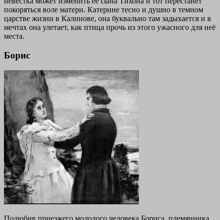
невестка может изменить её сына Тихона и тот перестанет
покоряться воле матери. Катерине тесно и душно в темном
царстве жизни в Калинове, она буквально там задыхается и в
мечтах она улетает, как птица прочь из этого ужасного для неё
места.
Борис
Полюбив приезжего молодого человека Бориса, племянника