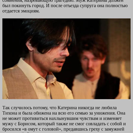
сомнения, назревающую трагедию. Муж Катерины должен
был покинуть город. И после отъезда супруга она полностью
отдается эмоциям.
Так случилось потому, что Катерина никогда не любила
Тихона и была обижена на всю его семью за унижения. Она
не может противиться нахлынувшим чувствам и изменяет
мужу с Борисом, который также не смог совладать с собой и
бросился «в омут с головой», предавшись греху с замужней