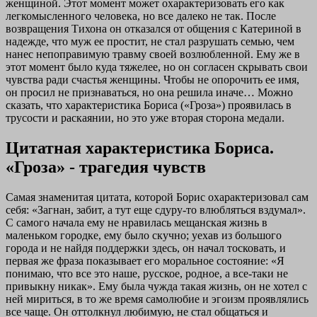
женщиной. Этот момент может охарактеризовать его как
легкомысленного человека, но все далеко не так. После
возвращения Тихона он отказался от общения с Катериной в
надежде, что муж ее простит, не стал разрушать семью, чем
нанес непоправимую травму своей возлюбленной. Ему же в
этот момент было куда тяжелее, но он согласен скрывать свои
чувства ради счастья женщины. Чтобы не опорочить ее имя,
он просил не признаваться, но она решила иначе… Можно
сказать, что характеристика Бориса («Гроза») проявилась в
трусости и раскаянии, но это уже вторая сторона медали.
Цитатная характеристика Бориса.
«Гроза» - трагедия чувств
Самая знаменитая цитата, которой Борис охарактеризовал сам
себя: «Загнан, забит, а тут еще сдуру-то влюбляться вздумал».
С самого начала ему не нравилась мещанская жизнь в
маленьком городке, ему было скучно; уехав из большого
города и не найдя поддержки здесь, он начал тосковать, и
первая же фраза показывает его моральное состояние: «Я
понимаю, что все это наше, русское, родное, а все-таки не
привыкну никак». Ему была чужда такая жизнь, он не хотел с
ней мириться, в то же время самолюбие и эгоизм проявлялись
все чаще. Он оттолкнул любимую, не стал общаться и