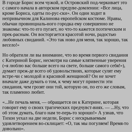
В городе Борис всем чужой, и Островский под-черкивает это
с самого начала в авторском предуве-домлении: «Все лица,
кроме Бориса, одеты по-рус-ски». Он один ходит в
непривычном для Калинова европейском костюме. Нравы,
обычаи провинциаль-ного городка ему совершенно не
знакомы: что-то его пугает, но что-то кажется поэтическим и
прек-расным. Он восторгается красотой ночи, радостью
любовных свиданий. «Это так ново для меня, так хорошо, так
весело!»
Но обратили ли вы внимание, что во время первого свидания
с Катериной Борис, несмотря на самые клятвенные уверения
(«я люблю вас больше всего на свете, больше самого себя!»),
думает преж-де всего об удовольствиях, которые сулят ему
встре-чи с молодой и красивой женщиной? Он не хочет
вначале даже думать о том, к чему могут привести эти
свидания, чем грозят они той, которую он, по его же словам,
так пламенно любит.
«...Не печаль меня, — обращается он к Катерине, которая
говорит ему о своих трагических предчувст-виях. — ...Ну, что
об этом думать, благо нам те-перь-то хорошо!» А узнав, что
Тихон уехал на две недели, Борис с нескрываемым
удовлетворением во-склицает: «О, так мы погуляем! Время-то
довольно».