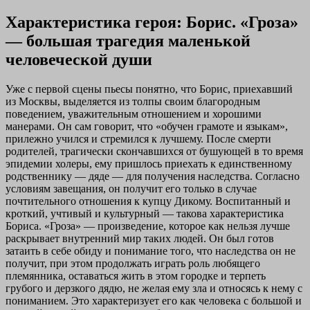
Характеристика героя: Борис. «Гроза»
— большая трагедия маленькой
человеческой души
Уже с первой сцены пьесы понятно, что Борис, приехавший
из Москвы, выделяется из толпы своим благородным
поведением, уважительным отношением и хорошими
манерами. Он сам говорит, что «обучен грамоте и языкам»,
прилежно учился и стремился к лучшему. После смерти
родителей, трагически скончавшихся от бушующей в то время
эпидемии холеры, ему пришлось приехать к единственному
родственнику — дяде — для получения наследства. Согласно
условиям завещания, он получит его только в случае
почтительного отношения к купцу Дикому. Воспитанный и
кроткий, учтивый и культурный — такова характеристика
Бориса. «Гроза» — произведение, которое как нельзя лучше
раскрывает внутренний мир таких людей. Он был готов
затаить в себе обиду и понимание того, что наследства он не
получит, при этом продолжать играть роль любящего
племянника, оставаться жить в этом городке и терпеть
грубого и дерзкого дядю, не желая ему зла и относясь к нему с
пониманием. Это характеризует его как человека с большой и