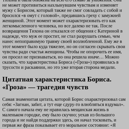
не может противиться нахлынувшим чувствам и изменяет
мужу с Борисом, который также не смог совладать с собой и
бросился «в омут с головой», предавшись греху с замужней
женщиной. Этот момент может охарактеризовать его как
легкомысленного человека, но все далеко не так. После
возвращения Тихона он отказался от общения с Катериной в
надежде, что муж ее простит, не стал разрушать семью, чем
нанес непоправимую травму своей возлюбленной. Ему же в
этот момент было куда тяжелее, но он согласен скрывать свои
чувства ради счастья женщины. Чтобы не опорочить ее имя,
он просил не признаваться, но она решила иначе… Можно
сказать, что характеристика Бориса («Гроза») проявилась в
трусости и раскаянии, но это уже вторая сторона медали.
Цитатная характеристика Бориса.
«Гроза» — трагедия чувств
Самая знаменитая цитата, которой Борис охарактеризовал сам
себя: «Загнан, забит, а тут еще сдуру-то влюбляться вздумал».
С самого начала ему не нравилась мещанская жизнь в
маленьком городке, ему было скучно; уехав из большого
города и не найдя поддержки здесь, он начал тосковать, и
первая же фраза показывает его моральное состояние: «Я