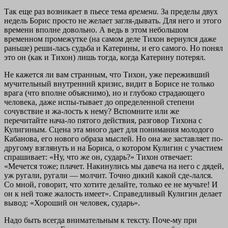
Так еще раз возникает в пьесе тема
времени.
За пределы двух
недель Борис просто не желает загля-дывать. Для него и этого
времени вполне довольно. А ведь в этом небольшом
временном промежутке (на самом деле Тихон вернулся даже
раньше) реши-лась судьба и Катерины, и его самого. Но понял
это он (как и Тихон) лишь тогда, когда Катерину потерял.
Не кажется ли вам странным, что Тихон, уже переживший
мучительный внутренний кризис, видит в Борисе не только
врага (что вполне объяснимо), ио и глубоко страдающего
человека, даже испы-тывает до определенной степени
сочувствие и жа-лость к нему? Вспомните или же
перечитайте нача-ло пятого действия, разговор Тихона с
Кулигиным. Сцена эта много дает для понимания молодого
Кабанова, его нового образа мыслей. Но она же заставляет по-
другому взглянуть и на Бориса, о котором Кулигин с участием
спрашивает: «Ну, что же он, сударь?» Тихон отвечает:
«Мечется тоже; плачет. Накинулись мы давеча на него с дядей,
уж ругали, ругали — молчит. Точно дикий какой сде-лался.
Со мной, говорит, что хотите делайте, только ее не мучьте! И
он к ней тоже жалость имеет». Справедливый Кулигин делает
вывод: «Хороший он человек, сударь».
Надо быть всегда внимательным к тексту. Поче-му при