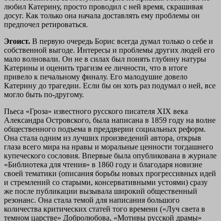
любил Катерину, просто проводил с ней время, скрашивая
досуг. Как только она начала доставлять ему проблемы он
предпочел ретироваться.
Эгоист.
В первую очередь Борис всегда думал только о себе и
собственной выгоде. Интересы и проблемы других людей его
мало волновали. Он не в силах был понять глубину натуры
Катерины и оценить трагизм ее личности, что в итоге
привело к печальному финалу. Его малодушие довело
Катерину до трагедии. Если бы он хоть раз подумал о ней, все
могло быть по-другому.
Пьеса «Гроза» известного русского писателя XIX века
Александра Островского, была написана в 1859 году на волне
общественного подъема в преддверии социальных реформ.
Она стала одним из лучших произведений автора, открыв
глаза всего мира на нравы и моральные ценности тогдашнего
купеческого сословия. Впервые была опубликована в журнале
«Библиотека для чтения» в 1860 году и благодаря новизне
своей тематики (описания борьбы новых прогрессивных идей
и стремлений со старыми, консервативными устоями) сразу
же после публикации вызывала широкий общественный
резонанс. Она стала темой для написания большого
количества критических статей того времени («Луч света в
темном царстве» Добролюбова, «Мотивы русской драмы»