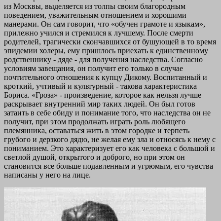
из Москвы, выделяется из толпы своим благородным
поведением, уважительным отношением и хорошими
манерами. Он сам говорит, что «обучен грамоте и языкам»,
прилежно учился и стремился к лучшему. После смерти
родителей, трагически скончавшихся от бушующей в то время
эпидемии холеры, ему пришлось приехать к единственному
родственнику - дяде - для получения наследства. Согласно
условиям завещания, он получит его только в случае
почтительного отношения к купцу Дикому. Воспитанный и
кроткий, учтивый и культурный - такова характеристика
Бориса. «Гроза» - произведение, которое как нельзя лучше
раскрывает внутренний мир таких людей. Он был готов
затаить в себе обиду и понимание того, что наследства он не
получит, при этом продолжать играть роль любящего
племянника, оставаться жить в этом городке и терпеть
грубого и дерзкого дядю, не желая ему зла и относясь к нему с
пониманием. Это характеризует его как человека с большой и
светлой душой, открытого и доброго, но при этом он
становится все больше подавленным и угрюмым, его чувства
написаны у него на лице.