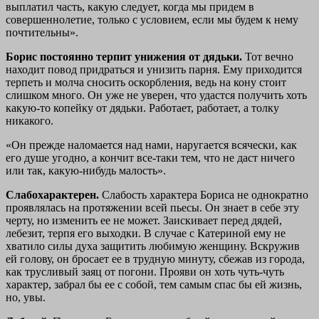
выплатил часть, какую следует, когда мы придем в
совершеннолетие, только с условием, если мы будем к нему
почтительны».
Борис постоянно терпит унижения от дядьки.
Тот вечно
находит повод придраться и унизить парня. Ему приходится
терпеть и молча сносить оскорбления, ведь на кону стоит
слишком много. Он уже не уверен, что удастся получить хоть
какую-то копейку от дядьки. Работает, работает, а толку
никакого.
«Он прежде наломается над нами, наругается всячески, как
его душе угодно, а кончит все-таки тем, что не даст ничего
или так, какую-нибудь малость».
Слабохарактерен.
Слабость характера Бориса не однократно
проявлялась на протяжении всей пьесы. Он знает в себе эту
черту, но изменить ее не может. Заискивает перед дядей,
лебезит, терпя его выходки. В случае с Катериной ему не
хватило силы духа защитить любимую женщину. Вскружив
ей голову, он бросает ее в трудную минуту, сбежав из города,
как трусливый заяц от погони. Прояви он хоть чуть-чуть
характер, забрал бы ее с собой, тем самым спас бы ей жизнь,
но, увы.