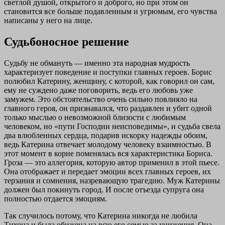
светлой душой, открытого и доброго, но при этом он
становится все больше подавленным и угрюмым, его чувства
написаны у него на лице.
Судьбоносное решение
Судьбу не обмануть — именно эта народная мудрость
характеризует поведение и поступки главных героев. Борис
полюбил Катерину, женщину, с которой, как говорил он сам,
ему не суждено даже поговорить, ведь его любовь уже
замужем. Это обстоятельство очень сильно повлияло на
главного героя, он признавался, что раздавлен и убит одной
только мыслью о невозможной близости с любимым
человеком, но «пути Господни неисповедимы», и судьба свела
два влюбленных сердца, подарив искорку надежды обоим,
ведь Катерина отвечает молодому человеку взаимностью. В
этот момент в корне поменялась вся характеристика Бориса.
Гроза — это аллегория, которую автор применил в этой пьесе.
Она отображает и передает эмоции всех главных героев, их
терзания и сомнения, назревающую трагедию. Муж Катерины
должен был покинуть город. И после отъезда супруга она
полностью отдается эмоциям.
Так случилось потому, что Катерина никогда не любила
Тихона и была обижена на всю его семью за унижения. Она