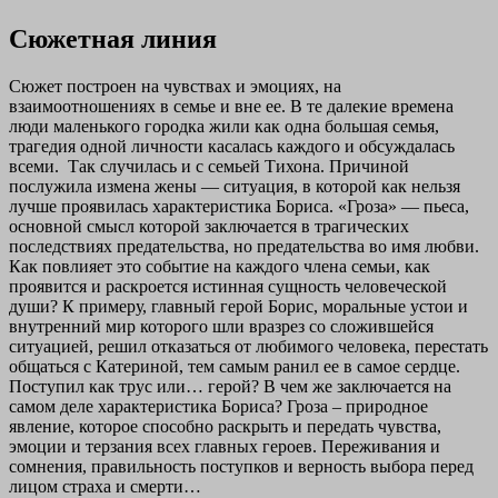
Сюжетная линия
Сюжет построен на чувствах и эмоциях, на
взаимоотношениях в семье и вне ее. В те далекие времена
люди маленького городка жили как одна большая семья,
трагедия одной личности касалась каждого и обсуждалась
всеми.
Так случилась и с семьей Тихона. Причиной
послужила измена жены — ситуация, в которой как нельзя
лучше проявилась характеристика Бориса. «Гроза» — пьеса,
основной смысл которой заключается в трагических
последствиях предательства, но предательства во имя любви.
Как повлияет это событие на каждого члена семьи, как
проявится и раскроется истинная сущность человеческой
души? К примеру, главный герой Борис, моральные устои и
внутренний мир которого шли вразрез со сложившейся
ситуацией, решил отказаться от любимого человека, перестать
общаться с Катериной, тем самым ранил ее в самое сердце.
Поступил как трус или… герой? В чем же заключается на
самом деле характеристика Бориса? Гроза – природное
явление, которое способно раскрыть и передать чувства,
эмоции и терзания всех главных героев. Переживания и
сомнения, правильность поступков и верность выбора перед
лицом страха и смерти…