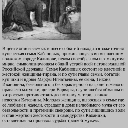
В центе описываемых в пьесе событий находится зажиточная
купеческая семья Кабановых, проживающая в вымышленном
волжском городе Калинове, неком своеобразном и замкнутом
мирке, символизирующем общий устрой всей патриархальной
Российской державы. Семья Кабановых состоит из властной и
жестокой женщины-тирана, и по сути главы семьи, богатой
купчихи и вдовы Марфы Игнатьевны, её сына, Тихона
Ивановича, безвольного и бесхарактерного на фоне тяжелого
нрава его матушки, дочери Варвары, научившейся обманом и
хитростью противостоять деспотизму матери, а также
невестки Катерины. Молодая женщина, выросшая в семье где
её любили и жалели, страдает в доме нелюбимого мужа от его
безвольности и претензий свекрови, по сути лишившись воли
и став жертвой жестокости и самодурства Кабанихи,
оставленная на произвол судьбы тряпкой-мужем.