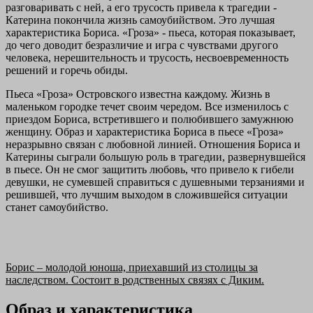
разговаривать с ней, а его трусость привела к трагедии -
Катерина покончила жизнь самоубийством. Это лучшая
характеристика Бориса. «Гроза» - пьеса, которая показывает,
до чего доводит безразличие и игра с чувствами другого
человека, нерешительность и трусость, несвоевременность
решений и горечь обиды.
Пьеса «Гроза» Островского известна каждому. Жизнь в
маленьком городке течет своим чередом. Все изменилось с
приездом Бориса, встретившего и полюбившего замужнюю
женщину. Образ и характеристика Бориса в пьесе «Гроза»
неразрывно связан с любовной линией. Отношения Бориса и
Катерины сыграли большую роль в трагедии, развернувшейся
в пьесе. Он не смог защитить любовь, что привело к гибели
девушки, не сумевшей справиться с душевными терзаниями и
решившей, что лучшим выходом в сложившейся ситуации
станет самоубийство.
Борис – молодой юноша, приехавший из столицы за
наследством. Состоит в родственных связях с Диким.
Образ и характеристика