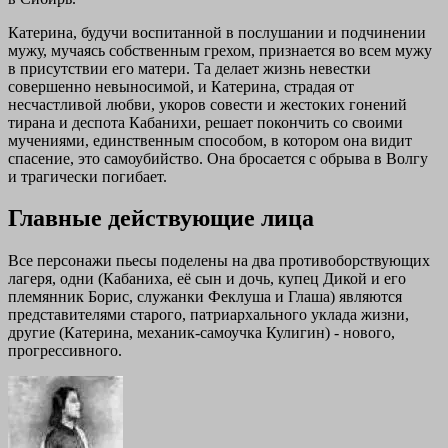
Катерина, будучи воспитанной в послушании и подчинении
мужу, мучаясь собственным грехом, признается во всем мужу
в присутствии его матери. Та делает жизнь невестки
совершенно невыносимой, и Катерина, страдая от
несчастливой любви, укоров совести и жестоких гонений
тирана и деспота Кабанихи, решает покончить со своими
мучениями, единственным способом, в котором она видит
спасение, это самоубийство. Она бросается с обрыва в Волгу
и трагически погибает.
Главные действующие лица
Все персонажи пьесы поделены на два противоборствующих
лагеря, одни (Кабаниха, её сын и дочь, купец Дикой и его
племянник Борис, служанки Феклуша и Глаша) являются
представителями старого, патриархального уклада жизни,
другие (Катерина, механик-самоучка Кулигин) - нового,
прогрессивного.