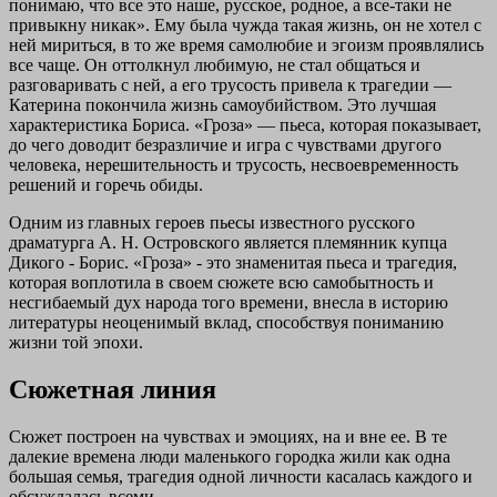
понимаю, что все это наше, русское, родное, а все-таки не
привыкну никак». Ему была чужда такая жизнь, он не хотел с
ней мириться, в то же время самолюбие и эгоизм проявлялись
все чаще. Он оттолкнул любимую, не стал общаться и
разговаривать с ней, а его трусость привела к трагедии —
Катерина покончила жизнь самоубийством. Это лучшая
характеристика Бориса. «Гроза» — пьеса, которая показывает,
до чего доводит безразличие и игра с чувствами другого
человека, нерешительность и трусость, несвоевременность
решений и горечь обиды.
Одним из главных героев пьесы известного русского
драматурга А. Н. Островского является племянник купца
Дикого - Борис. «Гроза» - это знаменитая пьеса и трагедия,
которая воплотила в своем сюжете всю самобытность и
несгибаемый дух народа того времени, внесла в историю
литературы неоценимый вклад, способствуя пониманию
жизни той эпохи.
Сюжетная линия
Сюжет построен на чувствах и эмоциях, на и вне ее. В те
далекие времена люди маленького городка жили как одна
большая семья, трагедия одной личности касалась каждого и
обсуждалась всеми.