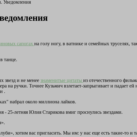
п. Уведомления
Уведомления
зиновых сапогах
на голу ногу, в ватнике и семейных труселях, так
в танце.
х звезд и не менее
знаменитые цитаты
из отечественного фильма
а на ручки. Точнее Кузьмич взлетает-запрыгивает и падает ей н
и .
ках" набрал около миллиона лайков.
я - 25-летняя Юлия Старикова вмиг проснулись звездами.
ч».
луби», хотим вас пригласить. Мы им: у нас еще есть такие-то и т