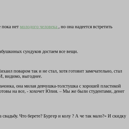
е пока нет
молодого человека
, но она надеется встретить
бабушкиных сундуков достаем все вещи.
Михаил поваром так и не стал, хотя готовит замечательно, стал
И, видимо, выгоднее.
ьчонка, она милая девчушка-толстушка с хорошей пластикой
отовы на все, - хохочет Юлия. – Мы же были студентами, денег
а свадьбу. Что берете? Бургер и колу ? А че так мало?» И скидку