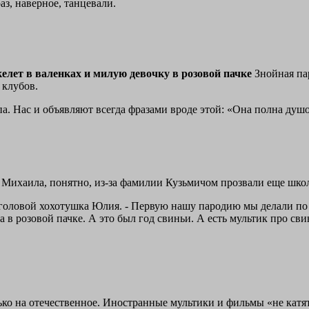
з, наверное, танцевали.
келет в валенках и милую девочку в розовой пачке
Знойная па
 клубов.
. Нас и объявляют всегда фразами вроде этой: «Она полна душой
у. Михаила, понятно, из-за фамилии Кузьмичом прозвали еще шк
ет головой хохотушка Юлия. - Первую нашу пародию мы делали п
ка в розовой пачке. А это был год свиньи. А есть мультик про с
ько на отечественное. Иностранные мультики и фильмы «не катя