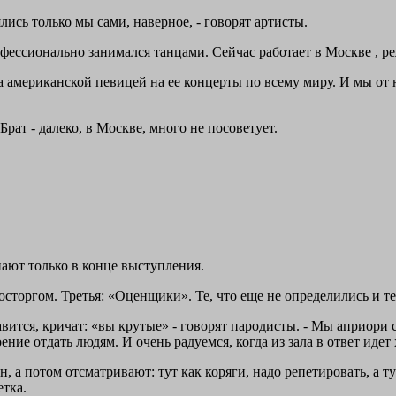
ись только мы сами, наверное, - говорят артисты.
фессионально занимался танцами. Сейчас работает в Москве , р
 американской певицей на ее концерты по всему миру. И мы от н
Брат - далеко, в Москве, много не посоветует.
пают только в конце выступления.
восторгом. Третья: «Оценщики». Те, что еще не определились и т
равится, кричат: «вы крутые» - говорят пародисты. - Мы априори
ние отдать людям. И очень радуемся, когда из зала в ответ идет 
, а потом отсматривают: тут как коряги, надо репетировать, а т
етка.