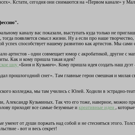
 всех». Кстати, сегодня они снимаются на «Первом канале» у Мал
фессию".
альному каналу вас показали, выступать куда только не пригла
 тогда появляется смысл жизни. Ну а если про наше творчество, т
ой успех способствует нашему развитию как артистов. Мы сами с
ло артистов - одни совмещает юмор с акробатикой, другие с ма
иты. Как и кому пришла такая идея?
ское шоу
«Боня и Кузьмич». Кому пришла идея создать наш дуэт -
Падал прошлогодний снег». Там главные герои смешная и милая
ского колледжа, мы там учились с Юлей. Ходили в эстрадно-теа
, Александр Кузьминых. Так что его тоже, наверное, можно пр
голову приходят все самые безумные и
креативные идеи
, которы
ые умеют от души поржать над собой и не стесняться этого. Тол
ьствие - вот и весь секрет!