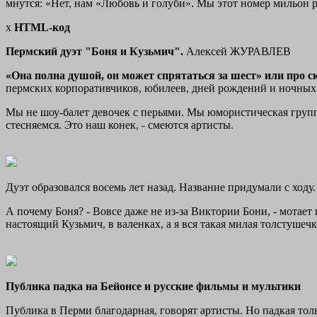
мнутся: «Нет, нам «Любовь и голуби». Мы этот номер мильон ра
x
HTML-код
Пермский дуэт "Боня и Кузьмич".
Алексей ЖУРАВЛЕВ
«Она полна душой, он может спрятаться за шест» или про с
пермских корпоративчиков, юбилеев, дней рождений и ночных
Мы не шоу-балет девочек с перьями. Мы юмористическая группа
стесняемся. Это наш конек, - смеются артисты.
Дуэт образовался восемь лет назад. Название придумали с ход
А почему Боня? - Вовсе даже не из-за Виктории Бони, - мота
настоящий Кузьмич, в валенках, а я вся такая милая толстушеч
Публика падка на Бейонсе и русские фильмы и мультики
Публика в Перми благодарная, говорят артисты. Но падкая тол