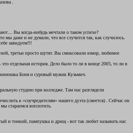
ахова .
шают… Вы когда-нибудь мечтали о таком успехе?
о мы даже и не думали, что все случится так, как случилось.
ебе завидуем!!!
гией, третьи просто шутят. Вы смиксовали юмор, любимое
 это отдельная история. Дело было то ли в конце 2005, то ли в
 свинюшка Боня и суровый мужик Кузьмич.
тральную студию при колледже. Там нас разглядели
ичислить к «соучредителям» нашего дуэта
(смеется)
. Сейчас он
е мы стараемся воплотить.
стый и тонкий, пампушка и дрищ - вот так любит называть нас