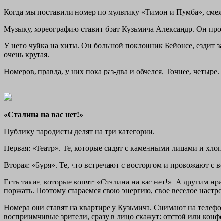
Когда мы поставили номер по мультику «Тимон и Пумба», смеял
Музыку, хореографию ставит брат Кузьмича Александр. Он про
У него чуйка на хиты. Он большой поклонник Бейонсе, ездит за
очень крутая.
Номеров, правда, у них пока раз-два и обчелся. Точнее, четыре. 
«Сталина на вас нет!»
Публику пародисты делят на три категории.
Первая: «Театр». Те, которые сидят с каменными лицами и хло
Вторая: «Буря». Те, что встречают с восторгом и провожают с 
Есть такие, которые вопят: «Сталина на вас нет!». А другим н
поржать. Поэтому стараемся свою энергию, свое веселое настрое
Номера они ставят на квартире у Кузьмича. Снимают на телефон
восприимчивые зрители, сразу в лицо скажут: отстой или конф