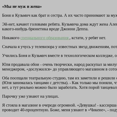
«Мы не муж и жена»
Боня и Кузьмич как брат и сестра. А их часто принимают за му
Эй-нет, качают головами ребята. Кузьмича дома ждут жена Ал
какого-нибудь брюнетика вроде Джонни Деппа.
Никакого
специального образования
, кстати, у ребят нет.
Сначала я учусь у телевизора у известных звезд движениям, п
Учились Боня и Кузьмич вместе в технологическом колледже, он
Юля продавала обои - очень творчески, народ раскупал за милу
менеджером, «дослужился» до управляющего магазином в сотово
Оба посещали театральную студию, там их заметили и решили 
(Юля занималась танцами с детства). - Как только мы поняли, 
нет, а тут реально можно было заработать. Хотя порой танцевали
Парочку уже узнают на улицах.
Я стояла в магазине в очереди огромной. «Девушка! - кассирша к
проводит 40-процентную. Боже, меня узнают в «Чикене», - под