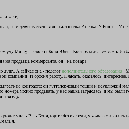
жа и жену.
ександра и девятимесячная дочка-лапочка Анечка. У Бони… У не
отом учу Мишу, - говорит Боня-Юля. - Костюмы делаем сами. Из 
а на продавца-коммерсанта, он - на повара.
ю душу. А сейчас она - педагог
дополнительного образования
. 
й компании. И бросил работу. Плясать, оказалось, интереснее. 
сыграть на контрасте: он гуттаперчевый тощий и неуклюжий мал
что номера можно продавать, у нас башка затряслась, и мы были г
 и за еду.
ричит мне. - Вы - Боня, идите без очереди, я хочу вас заказать н
умала я.