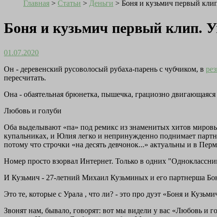
Главная
>
Статьи
>
Деньги
>
Боня и кузьмич первый кли
Боня и кузьмич первый клип. 
01.07.2020
Он - деревенский русоволосый рубаха-парень с чубчиком, в
ре
пересчитать.
Она - обаятельная брюнетка, пышечка, грациозно двигающаяся 
Любовь и голуби
Оба выделывают «па» под ремикс из знаменитых хитов мировы
купальниках, и Юлия легко и непринужденно поднимает партнер
потому что строчки «на десять девчонок...» актуальны и в Перм
Номер просто взорвал Интернет. Только в одних "Одноклассни
И Кузьмич - 27-летний Михаил Кузьминых и его партнерша Бон
Это те, которые с Урала , что ли? - это про дуэт «Боня и Кузьми
Звонят нам, бывало, говорят: вот мы видели у вас «Любовь и го