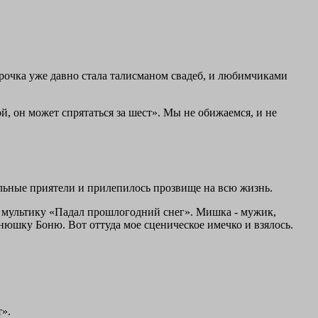
рочка уже давно стала талисманом свадеб, и любимчиками
, он может спрятаться за шест». Мы не обижаемся, и не
ольные приятели и прилепилось прозвище на всю жизнь.
о мультику «Падал прошлогодний снег». Мишка - мужик,
винюшку Боню. Вот оттуда мое сценическое имечко и взялось.
т».