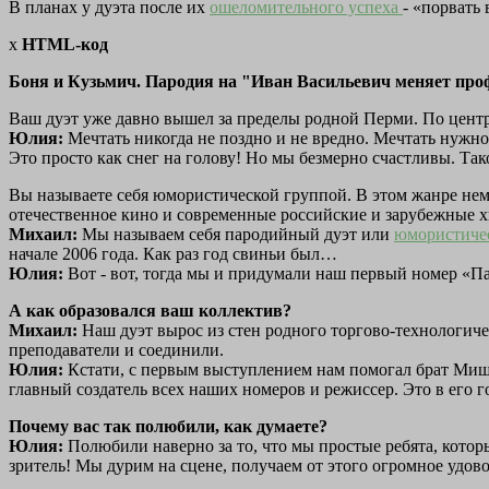
В планах у дуэта после их
ошеломительного успеха
- «порвать
x
HTML-код
Боня и Кузьмич. Пародия на "Иван Васильевич меняет про
Ваш дуэт уже давно вышел за пределы родной Перми. По центр
Юлия:
Мечтать никогда не поздно и не вредно. Мечтать нужно,
Это просто как снег на голову! Но мы безмерно счастливы. Так
Вы называете себя юмористической группой. В этом жанре нема
отечественное кино и современные российские и зарубежные х
Михаил:
Мы называем себя пародийный дуэт или
юмористиче
начале 2006 года. Как раз год свиньи был…
Юлия:
Вот - вот, тогда мы и придумали наш первый номер «
А как образовался ваш коллектив?
Михаил:
Наш дуэт вырос из стен родного торгово-технологиче
преподаватели и соединили.
Юлия:
Кстати, с первым выступлением нам помогал брат Миши
главный создатель всех наших номеров и режиссер. Это в его 
Почему вас так полюбили, как думаете?
Юлия:
Полюбили наверно за то, что мы простые ребята, котор
зритель! Мы дурим на сцене, получаем от этого огромное удовол