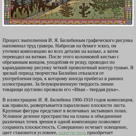
Процесс выполнения И. Я. Билибиным графического рисунка
напоминал труд гравера. Набросав на бумаге эскиз, он
уточнял композицию во всех деталях на кальке, а затем
переводил на ватман. После этого колонковой кистью с
обрезанным концом, уподобляя ее резцу, проводил по
карандашному рисунку четкий проволочный контур тушью. В
зрелый период творчества Билибин отказался от
употребления пера, к которому иногда прибегал в ранних
иллюстрациях. За безукоризненную твердость линии
товарищи шутливо прозвали его «Иван - твердая рука».
В иллюстрациях И. Я. Билибина 1900-1910 годов композиция,
как правило, развертывается параллельно плоскости листа.
Крупные фигуры предстают в величавых застывших позах.
Условное деление пространства на планы и объединение
различных точек зрения в одной композиции позволяют
сохранить плоскостность. Совершенно исчезает освещение,
цвет становится условнее,
важную роль
приобретает