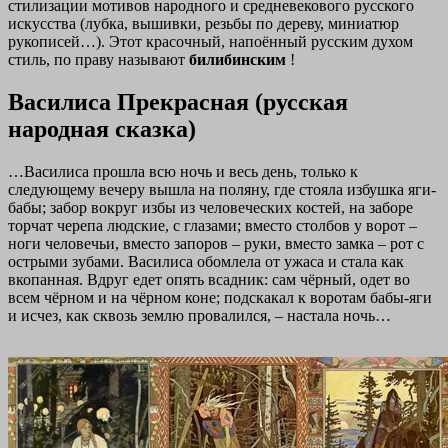
стилизации мотивов народного и средневекового русского
искусства (лубка, вышивки, резьбы по дереву, миниатюр
рукописей…). Этот красочный, напоённый русским духом
стиль, по праву называют
билибинским
!
Василиса Прекрасная (русская
народная сказка)
…Василиса прошла всю ночь и весь день, только к
следующему вечеру вышла на поляну, где стояла избушка яги-
бабы; забор вокруг избы из человеческих костей, на заборе
торчат черепа людские, с глазами; вместо столбов у ворот –
ноги человечьи, вместо запоров – руки, вместо замка – рот с
острыми зубами. Василиса обомлела от ужаса и стала как
вкопанная. Вдруг едет опять всадник: сам чёрный, одет во
всем чёрном и на чёрном коне; подскакал к воротам бабы-яги
и исчез, как сквозь землю провалился, – настала ночь…