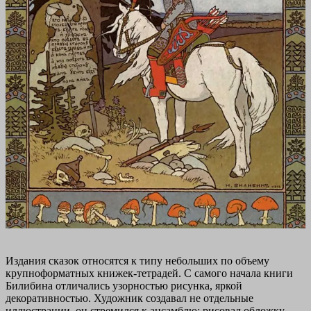
Издания сказок относятся к типу небольших по объему
крупноформатных книжек-тетрадей. С самого начала книги
Билибина отличались узорностью рисунка, яркой
декоративностью. Художник создавал не отдельные
иллюстрации, он стремился к ансамблю: рисовал обложку,