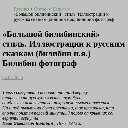
Главная
>
Статьи
>
Деньги
>
«Большой билибинский» стиль. Иллюстрации к
русским сказкам (билибин и.я.) Билибин фотограф
«Большой билибинский»
стиль. Иллюстрации к русским
сказкам (билибин и.я.)
Билибин фотограф
04.07.2020
Только совершенно недавно, точно Америку,
открыли старую художественную Русь,
вандальски искалеченную, покрытую пылью и плесенью.
Но и под пылью она была прекрасна, так прекрасна, что
вполне понятен первый минутный порыв открывших её:
вернуть! вернуть!
Иван Яковлевич Билибин
, 1876–1942 г.