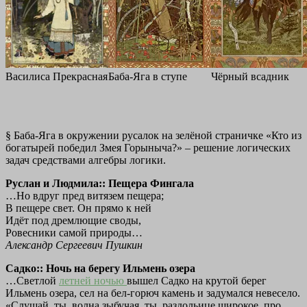
Василиса Прекрасная
Баба-Яга в ступе
Чёрный всадник
§ Баба-Яга в окружении русалок на зелёной страничке «Кто из
богатырей победил Змея Горыныча?» – решение логических
задач средствами алгебры логики.
Руслан и Людмила:: Пещера Фингала
…Но вдруг пред витязем пещера;
В пещере свет. Он прямо к ней
Идёт под дремлющие своды,
Ровесники самой природы…
Александр Сергеевич Пушкин
Садко:: Ночь на берегу Ильмень озера
…Светлой
летней ночью
вышел Садко на крутой берег
Ильмень озера, сел на бел-горюч камень и задумался невесело.
«Слушай, ты, волна зыбучая, ты, раздольице широкое, про