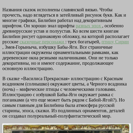
Названия сказок исполнены славянской вязью. Чтобы
прочесть, надо вглядеться в затейливый рисунок букв. Как и
многие графики, Билибин работал над декоративным
шрифтом. Он хорошо знал шрифты
разных эпох
, особенно
древнерусские устав и полуустав. Ко всем шести книгам
Билибин рисует одинаковую обложку, на которой располагает
русские
сказочные персонажи
: трех богатырей,
птицу Сирин
, Змея-Горыныча, избушку Бабы-Яги. Все страничные
иллюстрации окружены орнаментальными рамками, как
деревенские окна резными наличниками. Они не только
декоративны, но и имеют содержание, продолжающее
основную иллюстрацию.
В сказке «Василиса Прекрасная» иллюстрацию с Красным
всадником (солнышко) окружают цветы, а Черного всадника
(ночь) – мифические птицы с человеческими головами.
Иллюстрацию с избушкой Бабы-Яги окружает рамка с
поганками (а что еще может быть рядом с Бабой-Ягой?). Но
самым главным для Билибина была атмосфера русской
старины, эпоса, сказки. Из подлинных орнаментов, деталей
он создавал полуреальный-полуфантастический мир.