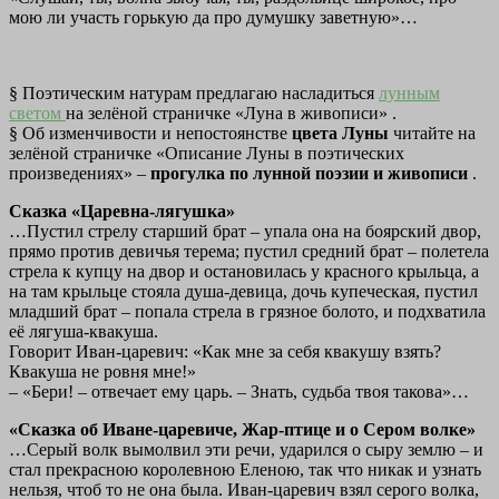
мою ли участь горькую да про думушку заветную»…
§ Поэтическим натурам предлагаю насладиться
лунным
светом
на зелёной страничке «Луна в живописи» .
§ Об изменчивости и непостоянстве
цвета Луны
читайте на
зелёной страничке «Описание Луны в поэтических
произведениях» –
прогулка по лунной поэзии и живописи
.
Сказка «Царевна-лягушка»
…Пустил стрелу старший брат – упала она на боярский двор,
прямо против девичья терема; пустил средний брат – полетела
стрела к купцу на двор и остановилась у красного крыльца, а
на там крыльце стояла душа-девица, дочь купеческая, пустил
младший брат – попала стрела в грязное болото, и подхватила
её лягуша-квакуша.
Говорит Иван-царевич: «Как мне за себя квакушу взять?
Квакуша не ровня мне!»
– «Бери! – отвечает ему царь. – Знать, судьба твоя такова»…
«Сказка об Иване-царевиче, Жар-птице и о Сером волке»
…Серый волк вымолвил эти речи, ударился о сыру землю – и
стал прекрасною королевною Еленою, так что никак и узнать
нельзя, чтоб то не она была. Иван-царевич взял серого волка,