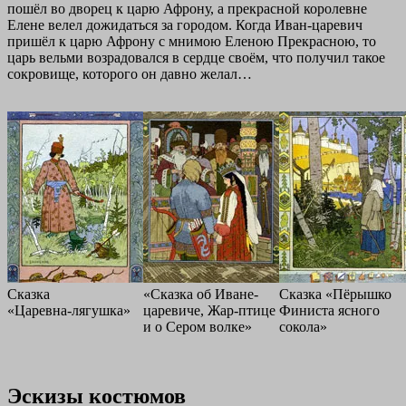
пошёл во дворец к царю Афрону, а прекрасной королевне
Елене велел дожидаться за городом. Когда Иван-царевич
пришёл к царю Афрону с мнимою Еленою Прекрасною, то
царь вельми возрадовался в сердце своём, что получил такое
сокровище, которого он давно желал…
Сказка
«Сказка об Иване-
Сказка «Пёрышко
«Царевна-лягушка»
царевиче, Жар-птице
Финиста ясного
и о Сером волке»
сокола»
Эскизы костюмов