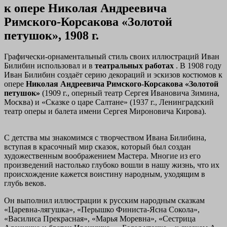
к опере Николая Андреевича
Римского-Корсакова «Золотой
петушок», 1908 г.
Графически-орнаментальный стиль своих иллюстраций Иван
Билибин использовал и в
театральных работах
. В 1908 году
Иван Билибин создаёт серию декораций и эскизов костюмов к
опере
Николая Андреевича Римского-Корсакова «Золотой
петушок»
(1909 г., оперный театр Сергея Ивановича Зимина,
Москва) и «Сказке о царе Салтане» (1937 г., Ленинградский
театр оперы и балета имени Сергея Мироновича Кирова).
С детства мы знакомимся с творчеством Ивана Билибина,
вступая в красочный мир сказок, который был создан
художественным воображением Мастера. Многие из его
произведений настолько глубоко вошли в нашу жизнь, что их
происхождение кажется воистину народным, уходящим в
глубь веков.
Он выполнил иллюстрации к русским народным сказкам
«Царевна-лягушка», «Перышко Финиста-Ясна Сокола»,
«Василиса Прекрасная», «Марья Моревна», «Сестрица