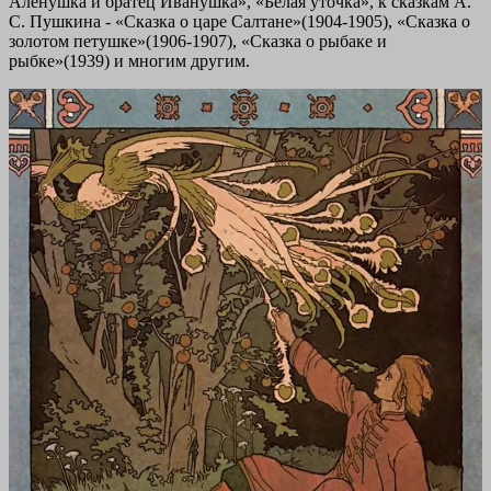
Аленушка и братец Иванушка», «Белая уточка», к сказкам А.
С. Пушкина - «Сказка о царе Салтане»(1904-1905), «Сказка о
золотом петушке»(1906-1907), «Сказка о рыбаке и
рыбке»(1939) и многим другим.