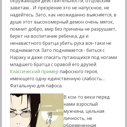
окружающей действительности, отцовским
заветам… И презрение это не напускное, не
надейтесь. Зато, как неожиданно выясняется, в
душе этот высокомерный демон очень мягок,
помнит добро, мир без причины не разрушает,
берет на воспитание ребенка, да и
ненавистного братца убить рука все-таки не
поднимается. Зато поднимается - биться с
Нараку и даже спасать путающихся под ногами
младшего братца с оравой его друзей.
Классический пример
пафосного героя,
имеющего одну-единственную слабость…
Фатальную для пафоса.
В кои-то веки перед
нами взрослый
мужчина, цельная
личность, не
обремененная