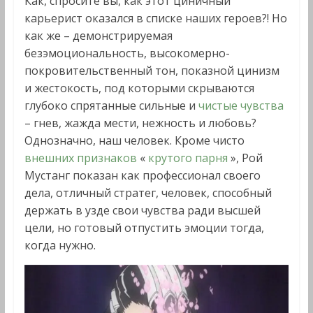
Как, спросите вы, как этот циничный
карьерист оказался в списке наших героев?! Но
как же – демонстрируемая
безэмоциональность, высокомерно-
покровительственный тон, показной цинизм
и жестокость, под которыми скрываются
глубоко спрятанные сильные и
чистые чувства
– гнев, жажда мести, нежность и любовь?
Однозначно, наш человек. Кроме чисто
внешних признаков
«
крутого парня
», Рой
Мустанг показан как профессионал своего
дела, отличный стратег, человек, способный
держать в узде свои чувства ради высшей
цели, но готовый отпустить эмоции тогда,
когда нужно.