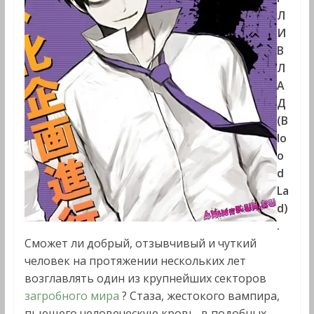
Л
И
В
Л
А
Д
(B
lo
o
d
La
d)
.
Сможет ли добрый, отзывчивый и чуткий
человек на протяжении нескольких лет
возглавлять один из крупнейших секторов
загробного мира
? Стаза, жестокого вампира,
пьющего человеческую кровь, в подобных