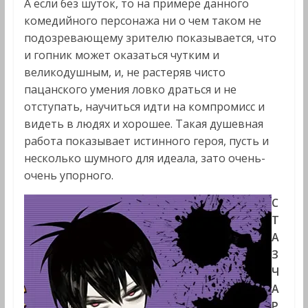
А если без шуток, то на примере данного
комедийного персонажа ни о чем таком не
подозревающему зрителю показывается, что
и гопник может оказаться чутким и
великодушным, и, не растеряв чисто
пацанского умения ловко драться и не
отступать, научиться идти на компромисс и
видеть в людях и хорошее. Такая душевная
работа показывает истинного героя, пусть и
несколько шумного для идеала, зато очень-
очень упорного.
С
Т
А
З
Ч
А
Р