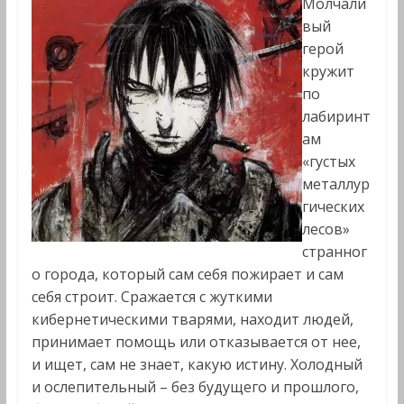
Молчали
вый
герой
кружит
по
лабиринт
ам
«густых
металлур
гических
лесов»
странног
о города, который сам себя пожирает и сам
себя строит. Сражается с жуткими
кибернетическими тварями, находит людей,
принимает помощь или отказывается от нее,
и ищет, сам не знает, какую истину. Холодный
и ослепительный – без будущего и прошлого,