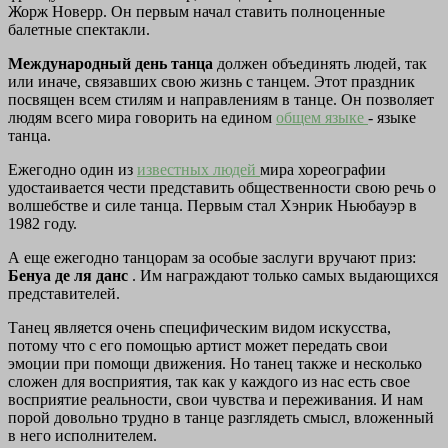
Жорж Новерр. Он первым начал ставить полноценные
балетные спектакли.
Международный день танца
должен объединять людей, так
или иначе, связавших свою жизнь с танцем. Этот праздник
посвящен всем стилям и направлениям в танце. Он позволяет
людям всего мира говорить на едином
общем языке
- языке
танца.
Ежегодно один из
известных людей
мира хореографии
удостаивается чести представить общественности свою речь о
волшебстве и силе танца. Первым стал Хэнрик Ньюбауэр в
1982 году.
А еще ежегодно танцорам за особые заслуги вручают приз:
Бенуа де ля данс
. Им награждают только самых выдающихся
представителей.
Танец является очень специфическим видом искусства,
потому что с его помощью артист может передать свои
эмоции при помощи движения. Но танец также и несколько
сложен для восприятия, так как у каждого из нас есть свое
восприятие реальности, свои чувства и переживания. И нам
порой довольно трудно в танце разглядеть смысл, вложенный
в него исполнителем.