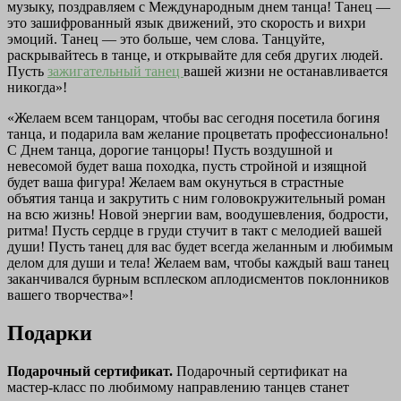
музыку, поздравляем с Международным днем танца! Танец —
это зашифрованный язык движений, это скорость и вихри
эмоций. Танец — это больше, чем слова. Танцуйте,
раскрывайтесь в танце, и открывайте для себя других людей.
Пусть
зажигательный танец
вашей жизни не останавливается
никогда»!
«Желаем всем танцорам, чтобы вас сегодня посетила богиня
танца, и подарила вам желание процветать профессионально!
С Днем танца, дорогие танцоры! Пусть воздушной и
невесомой будет ваша походка, пусть стройной и изящной
будет ваша фигура! Желаем вам окунуться в страстные
объятия танца и закрутить с ним головокружительный роман
на всю жизнь! Новой энергии вам, воодушевления, бодрости,
ритма! Пусть сердце в груди стучит в такт с мелодией вашей
души! Пусть танец для вас будет всегда желанным и любимым
делом для души и тела! Желаем вам, чтобы каждый ваш танец
заканчивался бурным всплеском аплодисментов поклонников
вашего творчества»!
Подарки
Подарочный сертификат.
Подарочный сертификат на
мастер-класс по любимому направлению танцев станет