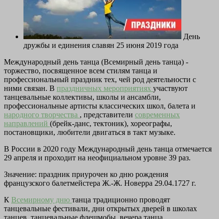
День
дружбы и единения славян 25 июня 2019 года
Международный день танца (Всемирный день танца) -
торжество, посвященное всем стилям танца и
профессиональный праздник тех, чей род деятельности с
ними связан. В
праздничных мероприятиях
участвуют
танцевальные коллективы, школы и ансамбли,
профессиональные артисты классических школ, балета и
народного творчества
, представители
современных
направлений
(брейк-данс, тектоник), хореографы,
постановщики, любители двигаться в такт музыке.
В России в 2020 году Международный день танца отмечается
29 апреля и проходит на неофициальном уровне 39 раз.
Значение: праздник приурочен ко дню рождения
французского балетмейстера Ж.-Ж. Новерра 29.04.1727 г.
К
Всемирному дню
танца традиционно проводят
танцевальные фестивали, дни открытых дверей в школах
танцев, танцевальные флешмобы, вечера танца.