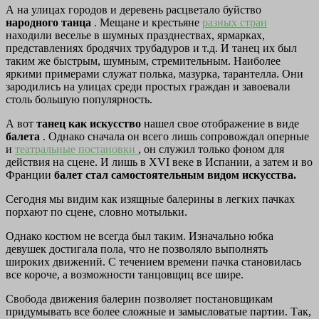
А на улицах городов и деревень расцветало буйство
народного танца
. Мещане и крестьяне
разных стран
находили веселье в шумных празднествах, ярмарках,
представлениях бродячих трубадуров и т.д. И танец их был
таким же быстрым, шумным, стремительным. Наиболее
яркими примерами служат полька, мазурка, тарантелла. Они
зародились на улицах среди простых граждан и завоевали
столь большую популярность.
А вот
танец как искусство
нашел свое отображение в виде
балета
. Однако сначала он всего лишь сопровождал оперные
и
театральные постановки
, он служил только фоном для
действия на сцене. И лишь в ХVI веке в Испании, а затем и во
Франции
балет стал самостоятельным видом искусства.
Сегодня мы видим как изящные балерины в легких пачках
порхают по сцене, словно мотыльки.
Однако костюм не всегда был таким. Изначально юбка
девушек достигала пола, что не позволяло выполнять
широких движений. С течением времени пачка становилась
все короче, а возможности танцовщиц все шире.
Свобода движения балерин позволяет постановщикам
придумывать все более сложные и замысловатые партии. Так,