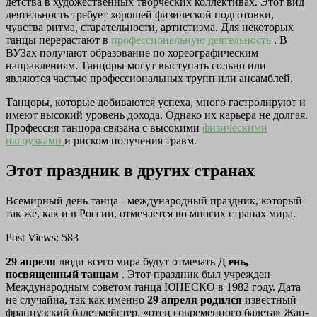
детства в художественных творческих коллективах. Этот вид
деятельность требует хорошей физической подготовки,
чувства ритма, старательности, артистизма. Для некоторых
танцы перерастают в
профессиональную деятельность
. В
ВУЗах получают образование по хореографическим
направлениям. Танцоры могут выступать сольно или
являются частью профессиональных трупп или ансамблей.
Танцоры, которые добиваются успеха, много гастролируют и
имеют высокий уровень дохода. Однако их карьера не долгая.
Профессия танцора связана с высокими
физическими
нагрузками
и риском получения травм.
Этот праздник в других странах
Всемирный день танца - международный праздник, который
так же, как и в России, отмечается во многих странах мира.
Post Views: 583
29 апреля
люди всего мира будут отмечать Д
ень,
посвященный танцам
. Этот праздник был учрежден
Международным советом танца ЮНЕСКО в 1982 году. Дата
не случайна, так как именно
29 апреля родился
известный
французский балетмейстер, «отец современного балета» Жан-