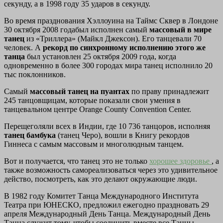
секунду, а в 1998 году 35 ударов в секунду.
Во время празднования Хэллоуина на Таймс Сквер в Лондоне
30 октября 2008 годабыл исполнен самый
массовый в мире
танец
из «Триллера» (Майкл Джексон). Его танцевали 70
человек. А
рекорд по синхронному исполнению этого же
танца
был установлен 25 октября 2009 года, когда
одновременно в более 300 городах мира танец исполнило 20
тыс поклонников.
Самый
массовый танец на пуантах
по праву принадлежит
245 танцовщицам, которые показали свои умения в
танцевальном центре Orange County Convention Center.
Перещеголяли всех в Индии, где 10 736 танцоров, исполняя
танец бамбука
(танец Черо), вошли в Книгу рекордов
Гиннеса с самым массовым и многолюдным танцем.
Вот и получается, что танец это не только
хорошее здоровье
, а
также возможность самореализоваться через это удивительное
действо, посмотреть, как это делают окружающие люди.
В 1982 году Комитет Танца Международного Института
Театра при ЮНЕСКО, предложил ежегодно праздновать 29
апреля Международный День Танца. Международный День
Танца служит тому, чтобы соединить вместе все Танцы,