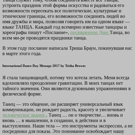
устроить праздник этой формы искусства и радоваться его
возможности пересекать все политические, культурные и
этнические границы, его возможности соединять людей во
имя дружбы и мира, позволяя говорить им на одном языке —
языке ТАНЦА. Каждый год всемирно известные танцоры и
хореографы пишут «Послание»,
посвященное Дню
Танца, во
всем ми-ре проводятся праздники танца.
В этом году послание написала Триша Браун, покинувшая нас
в марте этого года.
International Dance Day Message 2017 by Trisha Brown:
Я стала танцовщицей, потому что хотела летать. Меня всегда
вдохновляло преодоление гравитации. В моих танцах нет
тайного значения. Они являются духовными упражнениями в
физической форме.
Танец — это общение, он расширяет универсальный язык
коммуникации, он рождает радость, красоту и увеличивает
человеческое знание
. Танец … он о творчестве… вновь и
вновь … в мышлении, в создании, в действии и в
выступлении. Наши тела — это инструменты экспрессии, а не
посредники для показа. Это понимание освобождает нашу