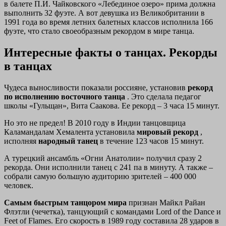
в балете П.И. Чайковского «Лебединое озеро» прима должна
выполнить 32 фуэте. А вот девушка из Великобритании в
1991 года во время летних балетных классов исполнила 166
фуэте, что стало своеобразным рекордом в мире танца.
Интересные факты о танцах. Рекорды
в танцах
Чудеса выносливости показали россияне, установив
рекорд
по исполнению восточного
танца
. Это сделала педагог
школы «Гульщан», Вита Саакова. Ее рекорд – 3 часа 15 минут.
Но это не предел! В 2010 году в Индии танцовщица
Каламандалам Хемалента установила
мировый рекорд
,
исполняя
народный танец
в течение 123 часов 15 минут.
А турецкий ансамбль «Огни Анатолии» получил сразу 2
рекорда. Они исполнили танец с 241 па в минуту. А также –
собрали самую большую аудиторию зрителей – 400 000
человек.
Самым быстрым танцором мира
признан Майкл Райан
Флэтли (чечетка), танцующий с командами Lord of the Dance и
Feet of Flames. Его скорость в 1989 году составила 28 ударов в