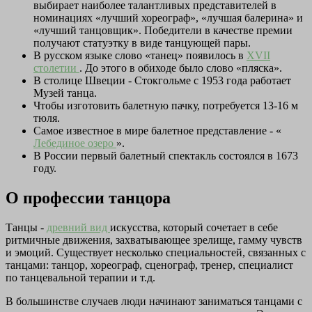
выбирает наиболее талантливых представителей в
номинациях «лучший хореограф», «лучшая балерина» и
«лучший танцовщик». Победители в качестве премии
получают статуэтку в виде танцующей пары.
В русском языке слово «танец» появилось в
XVII
столетии
. До этого в обиходе было слово «пляска».
В столице Швеции - Стокгольме с 1953 года работает
Музей танца.
Чтобы изготовить балетную пачку, потребуется 13-16 м
тюля.
Самое известное в мире балетное представление - «
Лебединое озеро
».
В России первый балетный спектакль состоялся в 1673
году.
О профессии танцора
Танцы -
древний вид
искусства, который сочетает в себе
ритмичные движения, захватывающее зрелище, гамму чувств
и эмоций. Существует несколько специальностей, связанных с
танцами: танцор, хореограф, сценограф, тренер, специалист
по танцевальной терапии и т.д.
В большинстве случаев люди начинают заниматься танцами с