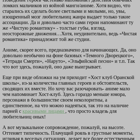
ломких мальчиков из яойной манги/аниме. Хотя видно, что
старались их сделать более светлыми и милыми, но, увы,
изощренный мозг любительниц жанра выдает только такие
ассоциации. Да и довольно часто сами герои напоминают ту
же «Чистую романтику» - толстые губы, взгляд,
неосторожные движения…Хотя, неудивительно, ведь «Чистая
романтика» принадлежит той же студии.
Аниме, скорее всего, предназначено для начинающих. Да, оно
довольно необычно на фоне базовых «Темного Дворецкого»,
«Тетради Смерти», «Наруто», «Эльфийской песни» и т.п. Так
что вот здесь, пожалуй, оно даже выигрывает.
Еще при виде обложки на ум приходит «Хост клуб Оранской
школы», из-за количества главных героев и обстоятельств,
сводящих их вместе. Но хочу вас разочаровать- аниме мало
чем напоминает Хост-клуб. Здесь гораздо меньше юмора,
персонажи в большинстве своем неколоритны, а
единственное, на что можно надеяться, так это на наличие
парней с
красивыми лицами
, что просто кладезь для
любительниц оных!
А вот музыкальное сопровождение, пожалуй, на высоте.
Оттеняет типичность. Плачущий рояль в грустные моменты,
игривая в веселых ситуациях, делает все более естественным