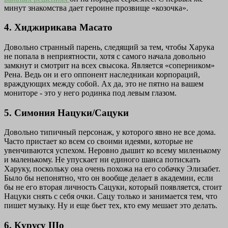
минут знакомства дает героине прозвище «козочка».
4. Хиджирикава Масато
Довольно странный парень, следящий за тем, чтобы Харука
не попала в неприятности, хотя с самого начала довольно
замкнут и смотрит на всех свысока. Является «соперником»
Рена. Ведь он и его оппонент наследникаи корпораций,
враждующих между собой. Ах да, это не пятно на вашем
мониторе - это у него родинка под левым глазом.
5. Симония Нацуки/Сацуки
Довольно типичный персонаж, у которого явно не все дома.
Часто пристает ко всем со своими идеями, которые не
увенчиваются успехом. Неровно дышит ко всему миленькому
и маленькому. Не упускает ни единого шанса потискать
Харуку, поскольку она очень похожа на его собачку Элизабет.
Было бы непонятно, что он вообще делает в академии, если
бы не его вторая личность Сацуки, который появляется, стоит
Нацуки снять с себя очки. Сацу только и занимается тем, что
пишет музыку. Ну и еще бьет тех, кто ему мешает это делать.
6. Курусу Шо