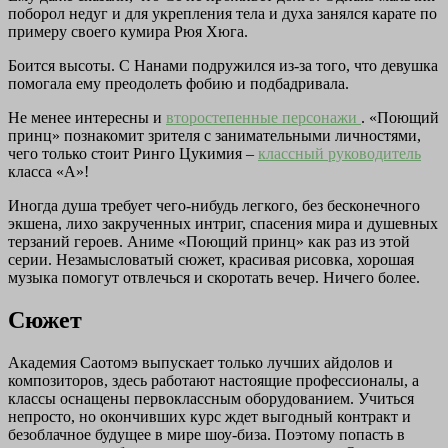
поборол недуг и для укрепления тела и духа занялся карате по
примеру своего кумира Рюя Хюга.
Боится высоты. С Нанами подружился из-за того, что девушка
помогала ему преодолеть фобию и подбадривала.
Не менее интересны и
второстепенные персонажи
. «Поющий
принц» познакомит зрителя с занимательными личностями,
чего только стоит Ринго Цукимия –
классный руководитель
класса «А»!
Иногда душа требует чего-нибудь легкого, без бесконечного
экшена, лихо закрученных интриг, спасения мира и душевных
терзаний героев. Аниме «Поющий принц» как раз из этой
серии. Незамысловатый сюжет, красивая рисовка, хорошая
музыка помогут отвлечься и скоротать вечер. Ничего более.
Сюжет
Академия Саотомэ выпускает только лучших айдолов и
композиторов, здесь работают настоящие профессионалы, а
классы оснащены первоклассным оборудованием. Учиться
непросто, но окончивших курс ждет выгодный контракт и
безоблачное будущее в мире шоу-биза. Поэтому попасть в