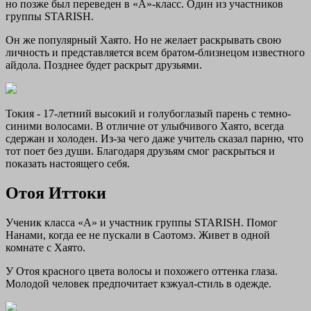
но позже был переведен в «А»-класс. Один из участников
группы STARISH.
Он же популярный Хаято. Но не желает раскрывать свою
личность и представляется всем братом-близнецом известного
айдола. Позднее будет раскрыт друзьями.
Токия - 17-летний высокий и голубоглазый парень с темно-
синими волосами. В отличие от улыбчивого Хаято, всегда
сдержан и холоден. Из-за чего даже учитель сказал парню, что
тот поет без души. Благодаря друзьям смог раскрыться и
показать настоящего себя.
Отоя Иттоки
Ученик класса «А» и участник группы STARISH. Помог
Нанами, когда ее не пускали в Саотомэ. Живет в одной
комнате с Хаято.
У Отоя красного цвета волосы и похожего оттенка глаза.
Молодой человек предпочитает кэжуал-стиль в одежде.