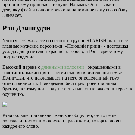
причине ему пришлась по душе Нанами. Он называет
девушку феей и говорит, что она напоминает ему его собаку
Элизабет.
Рэн Дзингудзи
Учится в «С»-классе и состоит в группе STARISH, как и все
главные мужские персонажи. «Поющий принц» - настоящая
услада для ценителей красивых героев, и Рэн - яркое тому
подтверждение.
Высокий парень с
длинными волосами
, окрашенными в
золотисто-рыжий цвет. Третий сын во влиятельной семье
Дзингудзи, что накладывает на него определенный груз
ответственности. В академию был пристроен старшим
братом, поэтому поначалу не испытывает никакого интереса к
обучению.
Рэна больше привлекает женское общество, он тот еще
ловелас и постоянно окружен красотками, которые ловят
каждое его слово.