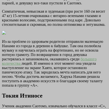
парней, и девушку все-таки пустили в Саотомэ.
Симпатичная, невысокая и худенькая (при росте 160 см весит
47 кг) 15-летняя очаровашка с янтарно-зелеными глазами и
красными волосами, подстриженными под каре. Довольно
стеснительная и скромная, но полна оптимизма и энтузиазма.
Из-за проблем со здоровьем родители отправили маленькую
Нанами из города в деревню к бабушке. Там она полюбила
музыку и научилась играть на фортепиано, но не освоила
нотную грамоту. По возвращении в город девушка
растерялась и запаниковала, оказавшись среди
большого
количества
людей. И именно в этот момент она увидела
выступление на экране Хаято, которое остановило
паническую атаку. Так зародилась мечта написать для него
песню. Чтобы достичь желаемого, Харука Нанами решила
поступить в академию искусств и благодаря своему таланту
попала в группу «А».
Токия Итиносе
Ученик академии Саотомэ, изначально обучался в классе «С»,