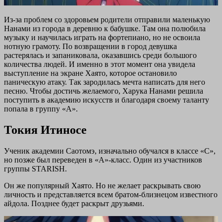
Из-за проблем со здоровьем родители отправили маленькую
Нанами из города в деревню к бабушке. Там она полюбила
музыку и научилась играть на фортепиано, но не освоила
нотную грамоту. По возвращении в город девушка
растерялась и запаниковала, оказавшись среди большого
количества людей. И именно в этот момент она увидела
выступление на экране Хаято, которое остановило
паническую атаку. Так зародилась мечта написать для него
песню. Чтобы достичь желаемого, Харука Нанами решила
поступить в академию искусств и благодаря своему таланту
попала в группу «А».
Токия Итиносе
Ученик академии Саотомэ, изначально обучался в классе «С»,
но позже был переведен в «А»-класс. Один из участников
группы STARISH.
Он же популярный Хаято. Но не желает раскрывать свою
личность и представляется всем братом-близнецом известного
айдола. Позднее будет раскрыт друзьями.