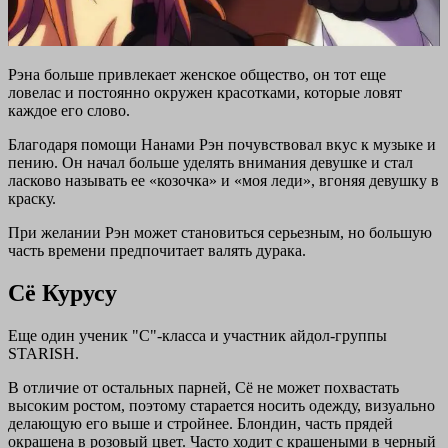
Рэна больше привлекает женское общество, он тот еще
ловелас и постоянно окружен красотками, которые ловят
каждое его слово.
Благодаря помощи Нанами Рэн почувствовал вкус к музыке и
пению. Он начал больше уделять внимания девушке и стал
ласково называть ее «козочка» и «моя леди», вгоняя девушку в
краску.
При желании Рэн может становиться серьезным, но большую
часть времени предпочитает валять дурака.
Сё Курусу
Еще один ученик "С"-класса и участник айдол-группы
STARISH.
В отличие от остальных парней, Сё не может похвастать
высоким ростом, поэтому старается носить одежду, визуально
делающую его выше и стройнее. Блондин, часть прядей
окрашена в розовый цвет. Часто ходит с крашеными в черный