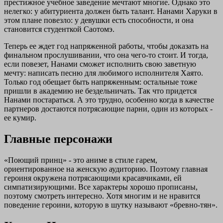
престижное учебное заведение мечтают многие. Однако это
нелегко: у абитуриента должен быть талант. Нанами Харуки в
этом плане повезло: у девушки есть способности, и она
становится студенткой Саотомэ.
Теперь ее ждет год напряженной работы, чтобы доказать на
финальном прослушивании, что она чего-то стоит. И тогда,
если повезет, Нанами сможет исполнить свою заветную
мечту: написать песню для любимого исполнителя Хаято.
Только год обещает быть напряженным: остальные тоже
пришли в академию не бездельничать. Так что придется
Нанами постараться. А это трудно, особенно когда в качестве
партнеров достаются потрясающие парни, один из которых -
ее кумир.
Главные персонажи
«Поющий принц» - это аниме в стиле гарем,
ориентированное на женскую аудиторию. Поэтому главная
героиня окружена потрясающими красавчиками, ей
симпатизирующими. Все характеры хорошо прописаны,
поэтому смотреть интересно. Хотя многим и не нравится
поведение героини, которую в шутку называют «бревно-тян».