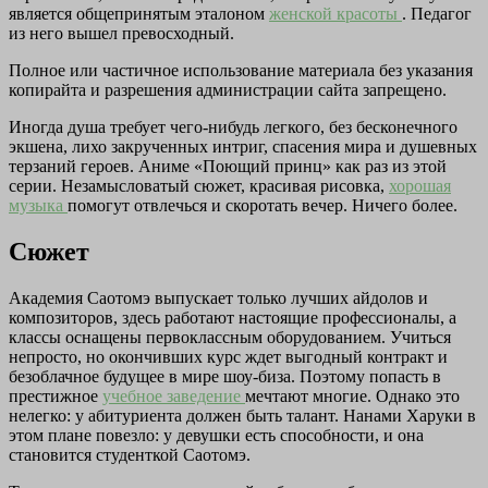
является общепринятым эталоном
женской красоты
. Педагог
из него вышел превосходный.
Полное или частичное использование материала без указания
копирайта и разрешения администрации сайта запрещено.
Иногда душа требует чего-нибудь легкого, без бесконечного
экшена, лихо закрученных интриг, спасения мира и душевных
терзаний героев. Аниме «Поющий принц» как раз из этой
серии. Незамысловатый сюжет, красивая рисовка,
хорошая
музыка
помогут отвлечься и скоротать вечер. Ничего более.
Сюжет
Академия Саотомэ выпускает только лучших айдолов и
композиторов, здесь работают настоящие профессионалы, а
классы оснащены первоклассным оборудованием. Учиться
непросто, но окончивших курс ждет выгодный контракт и
безоблачное будущее в мире шоу-биза. Поэтому попасть в
престижное
учебное заведение
мечтают многие. Однако это
нелегко: у абитуриента должен быть талант. Нанами Харуки в
этом плане повезло: у девушки есть способности, и она
становится студенткой Саотомэ.