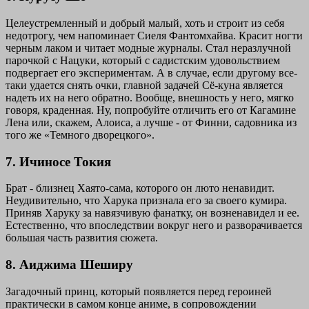
Целеустремленный и добрый малый, хоть и строит из себя
недотрогу, чем напоминает Сиеля Фантомхайва. Красит ногти
черным лаком и читает модные журналы. Стал неразлучной
парочкой с Нацуки, который с садистским удовольствием
подвергает его экспериментам. А в случае, если другому все-
таки удается снять очки, главной задачей Сё-куна является
надеть их на него обратно. Вообще, внешность у него, мягко
говоря, краденная. Ну, попробуйте отличить его от Кагамине
Лена или, скажем, Алоиса, а лучше - от Финни, садовника из
того же «Темного дворецкого».
7. Ичиносе Токия
Брат - близнец Хаято-сама, которого он люто ненавидит.
Неудивительно, что Харука признала его за своего кумира.
Приняв Харуку за навязчивую фанатку, он возненавидел и ее.
Естественно, что впоследствии вокруг него и разворачивается
большая часть развития сюжета.
8. Аиджима Шеширу
Загадочный принц, который появляется перед героиней
практически в самом конце аниме, в сопровождении