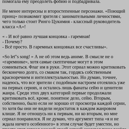
помогала ему преодолеть фобию и подбадривала.
Не менее интересны и второстепенные персонажи. «Поющий
принц» познакомит зрителя с занимательными личностями,
чего только стоит Ринго Цукимия - классный руководитель
класса «А»!
« - И всё равно лучшая концовка - гаремная!
- Почему?
- Всё просто. В гаремных концовках все счастливы».
«So let"s song! » А не об этом ведь аниме. В смысле не о
«гаремнике», хотя самые скептичные могут в этом
сомневаться. Флаг им в руки. Этот сериал можно критиковать
бесконечно долго, со смаком так, гордясь собственным
красноречием и интеллектуальностью. Но думаю, точнее,
надеюсь, что все зрители с подобным настроем отсеялись уже
на первых сериях, и остались лишь фанаты сейю и ценители
жанра. Среди этих двух категорий первые продолжали
критиковать всё, кроме, понятное дело, сейю. Вторым,
собственно, было если не хорошо от просмотра каждой серии,
то хотя бы они не видели недостаток в каждом жанровом
клише. Я не отношусь ни к первым, ни ко вторым, но мне
сериал понравился. Я не думаю, что аргумент типа «я и не
ждала ничего особенного» в этом случае будет уместен, но