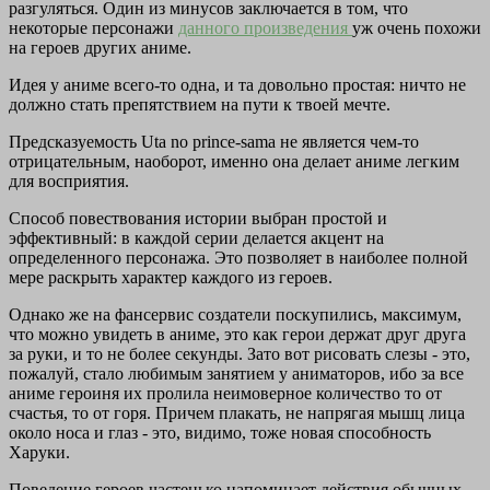
разгуляться. Один из минусов заключается в том, что
некоторые персонажи
данного произведения
уж очень похожи
на героев других аниме.
Идея у аниме всего-то одна, и та довольно простая: ничто не
должно стать препятствием на пути к твоей мечте.
Предсказуемость Uta no prince-sama не является чем-то
отрицательным, наоборот, именно она делает аниме легким
для восприятия.
Способ повествования истории выбран простой и
эффективный: в каждой серии делается акцент на
определенного персонажа. Это позволяет в наиболее полной
мере раскрыть характер каждого из героев.
Однако же на фансервис создатели поскупились, максимум,
что можно увидеть в аниме, это как герои держат друг друга
за руки, и то не более секунды. Зато вот рисовать слезы - это,
пожалуй, стало любимым занятием у аниматоров, ибо за все
аниме героиня их пролила неимоверное количество то от
счастья, то от горя. Причем плакать, не напрягая мышц лица
около носа и глаз - это, видимо, тоже новая способность
Харуки.
Поведение героев частенько напоминает действия обычных