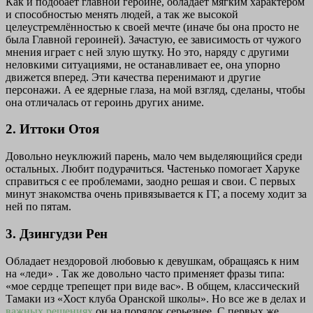
Как и подобает главной героине, обладает мягким характером
и способностью менять людей, а так же высокой
целеустремлённостью к своей мечте (иначе бы она просто не
была Главной героиней). Зачастую, ее зависимость от чужого
мнения играет с ней злую шутку. Но это, наряду с другими
неловкими ситуациями, не останавливает ее, она упорно
движется вперед. Эти качества перенимают и другие
персонажи. А ее ядерные глаза, на мой взгляд, сделаны, чтобы
она отличалась от героинь других аниме.
2. Иттоки Отоя
Довольно неуклюжий парень, мало чем выделяющийся среди
остальных. Любит подурачиться. Частенько помогает Харуке
справиться с ее проблемами, заодно решая и свои. С первых
минут знакомства очень привязывается к ГГ, а посему ходит за
ней по пятам.
3. Дзингудзи Рен
Обладает нездоровой любовью к девушкам, обращаясь к ним
на «леди» . Так же довольно часто применяет фразы типа:
«мое сердце трепещет при виде вас». В общем, классический
Тамаки из «Хост клуба Оранской школы». Но все же в делах и
важных решениях
он на порядок серьезнее. С первых же