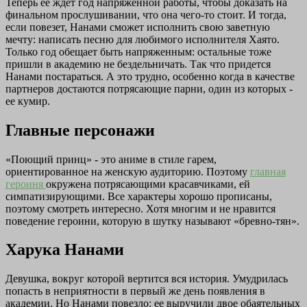
Теперь ее ждет год напряженной работы, чтобы доказать на
финальном прослушивании, что она чего-то стоит. И тогда,
если повезет, Нанами сможет исполнить свою заветную
мечту: написать песню для любимого исполнителя Хаято.
Только год обещает быть напряженным: остальные тоже
пришли в академию не бездельничать. Так что придется
Нанами постараться. А это трудно, особенно когда в качестве
партнеров достаются потрясающие парни, один из которых -
ее кумир.
Главные персонажи
«Поющий принц» - это аниме в стиле гарем,
ориентированное на женскую аудиторию. Поэтому
главная
героиня
окружена потрясающими красавчиками, ей
симпатизирующими. Все характеры хорошо прописаны,
поэтому смотреть интересно. Хотя многим и не нравится
поведение героини, которую в шутку называют «бревно-тян».
Харука Нанами
Девушка, вокруг которой вертится вся история. Умудрилась
попасть в неприятности в первый же день появления в
академии. Но Нанами повезло: ее выручили двое обаятельных