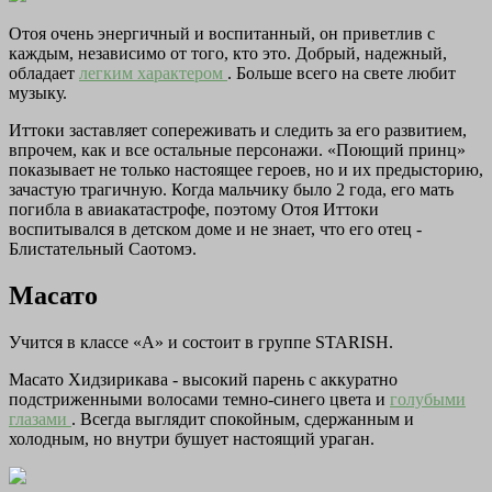
Отоя очень энергичный и воспитанный, он приветлив с
каждым, независимо от того, кто это. Добрый, надежный,
обладает
легким характером
. Больше всего на свете любит
музыку.
Иттоки заставляет сопереживать и следить за его развитием,
впрочем, как и все остальные персонажи. «Поющий принц»
показывает не только настоящее героев, но и их предысторию,
зачастую трагичную. Когда мальчику было 2 года, его мать
погибла в авиакатастрофе, поэтому Отоя Иттоки
воспитывался в детском доме и не знает, что его отец -
Блистательный Саотомэ.
Масато
Учится в классе «А» и состоит в группе STARISH.
Масато Хидзирикава - высокий парень с аккуратно
подстриженными волосами темно-синего цвета и
голубыми
глазами
. Всегда выглядит спокойным, сдержанным и
холодным, но внутри бушует настоящий ураган.