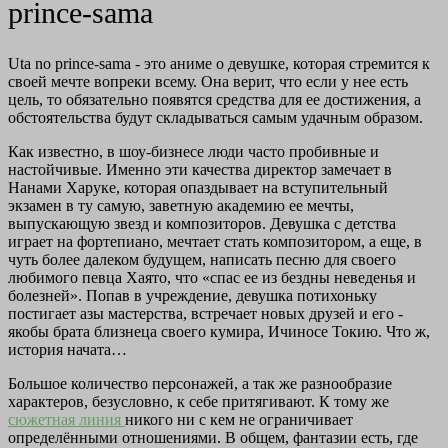
prince-sama
Uta no prince-sama - это аниме о девушке, которая стремится к
своей мечте вопреки всему. Она верит, что если у нее есть
цель, то обязательно появятся средства для ее достижения, а
обстоятельства будут складываться самым удачным образом.
Как известно, в шоу-бизнесе люди часто пробивные и
настойчивые. Именно эти качества директор замечает в
Нанами Харуке, которая опаздывает на вступительный
экзамен в ту самую, заветную академию ее мечты,
выпускающую звезд и композиторов. Девушка с детства
играет на фортепиано, мечтает стать композитором, а еще, в
чуть более далеком будущем, написать песню для своего
любимого певца Хаято, что «спас ее из бездны неведенья и
болезней». Попав в учреждение, девушка потихоньку
постигает азы мастерства, встречает новых друзей и его -
якобы брата близнеца своего кумира, Ичиносе Токию. Что ж,
история начата…
Большое количество персонажей, а так же разнообразие
характеров, безусловно, к себе притягивают. К тому же
сюжетная линия
никого ни с кем не ограничивает
определёнными отношениями. В общем, фантазии есть, где