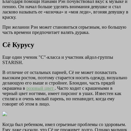
Благодаря помощи Нанами Рэн почувствовал вкус к музыке и
пению. Он начал больше уделять внимания девушке и стал
ласково называть ее «козочка» и «моя леди», вгоняя девушку в
краску.
При желании Рэн может становиться серьезным, но большую
часть времени предпочитает валять дурака.
Сё Курусу
Еще один ученик "С"-класса и участник айдол-группы
STARISH.
В отличие от остальных парней, Сё не может похвастать
высоким ростом, поэтому старается носить одежду, визуально
делающую его выше и стройнее. Блондин, часть прядей
окрашена в
розовый цвет
. Часто ходит с крашеными в
черный цвет ногтями, имеет пирсинг в ушах. Известен как
стиляга и очень милый парень, но ненавидит, когда ему
говорят об этом в лицо.
Когда был ребенком, имел серьезные проблемы со здоровьем.
Ему даже сказали, что Сё не проживет долго. Однако мальчик