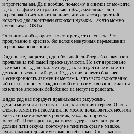
и трогательным. Да и вообще, по-моему, в аниме нет момента,
где бы на фоне не играла какая-нибудь мелодия. Сейю
персонажей очень красиво поют, что является радостной
новостью для любителей японской музыки. Так что можно
смело качать OSTы.
Опенинг - любо-дорого что смотреть, что слушать. Все
продуманно и красиво, без всяких ненужных перемещений
персонажа по локации.
Эндинг же, напротив, один большой спойлер - большая часть
проявления той самой предсказуемости. Но вот нарисовано
все классно - удалось даже передать танец. Это не какие-то
детские пляски из «Харуки Судзумии», а нечто большее.
Несинхронность движений местами, (что часто свойственно,
ибо стиль танцев у каждого свой) и позаимствованные жесты
из клипов японских бойсбендов не могут не радовать.
Видео-ряд нас порадует правильными ракурсами,
детализацией и акцентом на лицах и эмоциях героев. Очень
сложно заметить недостатки, но можно пожаловаться местами
на отсутствие должных родинок, заколок и прочих
мелочей...Некоторые кадры могут задержаться на экране
дольше пяти секунд, поэтому не тянитесь сразу к мышке,
ругая компьютер - аниме само по себе такое. Сказывается