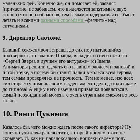
маленьких фей. Конечно же, он помогает ей, заявляя
(причастие, не забываем, что выделяется запятыми с двух
сторон) что она избранная, тем самым поддерживая ее. Умеет
летать и всякими
разными способами
«феячить» над
ситуациями.
9. Директор Саотоме.
Бывший секс-символ эстрады, до сих пор пытающийся
подтвердить это звание. Правда, выходит из него пока что
«Сергей Зверев в лучшем его антураже» (с) Inserta.
Аниматоры решили сделать его главным злодеем и занозой в
пятой точке, а посему он ставит палки в колеса всем героям,
тем самым проверяя их на прочность. Тем не менее, изо всех
сил старается помочь своим студентам, что дело доходит даже
до гипноза! А еще у него извечная привычка появляться в
самый неожиданный момент с очень странным смехом во весь
голос.
10. Ринга Цукимия
Казалось бы, чего можно ждать после такого директора? Ну
конечно учителя-трансвестита, который причем этого не
скрывает. И, как ни парадоксально, вопреки своему полу