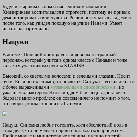
Будучи старшим сыном и наследником компании,
Хидзирикава воспитывался в строгости, поэтому не привык
демонстрировать свои чувства. Решил поступать в академию
после того, как увидел поющую на улице Нанами. Умеет
играть на фортепиано.
Нацуки
В аниме «Поющий принц» есть и довольно странный
персонаж, который учится в одном классе с Нанами и тоже
является участником группы STARISH.
Высокий, со светлыми волосами и зелеными глазами. Носит
очки. Если он их снимет, то появится Сатсуки – его альтер-эго
с более выраженными
музыкальными способностями
, но
ужасным характером. Этот синдром близнецов доставляет
бедолаге много проблем: он совсем ничего не помнит о том,
что творит, когда становится Сатсуки.
Нацуки Синомия любит готовить, хотя абсолютный ноль в
этом деле, что не мешает парню наслаждаться процессом.
Любит милые и миниатюрные вещицы, именно по этой