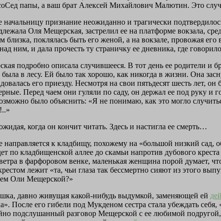
 и соСед папы, а ваш брат Алексей Михайлович Малютин. Это сл
е началь­ницу признание неожиданно и трагически подтвердилос
лежала Оля Мещерская, застрелил ее на платформе вокзала, сре
близка, поклялась быть его женой, а на вокзале, провожая его в 
о над ним, и дала прочесть ту стра­ничку ее дневника, где говори
я под­робно описала случившееся. В тот день ее родители и брат
была в лесу. Ей было так хорошо, как никогда в жиз­ни. Она засн
овалась его при­езду. Несмотря на свои пятьдесят шесть лет, он
рные. Перед чаем они гуляли по саду, он держал ее под руку и г
можно было объяснить: «Я не понимаю, как это могло случиться,
..»
жидая, когда он кончит читать. Здесь и настигла ее смерть…
е на­правляется к кладбищу, похожему на «большой низкий сад, 
ет по кладбищенской аллее до скамьи напротив дубового креста 
 ветра в фарфоровом венке, маленькая женщина порой думает, чт
крестом лежит «та, чьи глаза так бессмертно сияют из этого выпу
енем Оли Мещерской?»
ушка, давно живущая какой-нибудь выдумкой, заменяющей ей
де
». После его гибели под Мукденом сестра стала убеждать себя, 
айно подслушанный разговор Мещерской с ее любимой подругой,