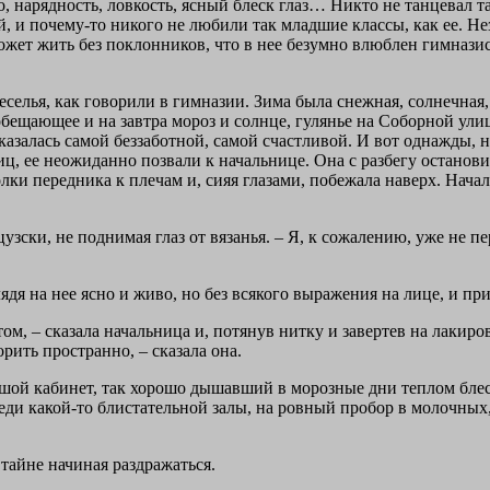
о, нарядность, ловкость, ясный блеск глаз… Никто не танцевал та
ней, и почему-то никого не любили так младшие классы, как ее. Н
может жить без поклонников, что в нее безумно влюблен гимнази
елья, как говорили в гимназии. Зима была снежная, солнечная,
бещающее и на завтра мороз и солнце, гулянье на Соборной улице
казалась самой беззаботной, самой счастливой. И вот однажды, 
ц, ее неожиданно позвали к начальнице. Она с разбегу останови
 передника к плечам и, сияя глазами, побежала наверх. Начальн
цузски, не поднимая глаз от вязанья. – Я, к сожалению, уже не 
ядя на нее ясно и живо, но без всякого выражения на лице, и при
этом, – сказала начальница и, потянув нитку и завертев на лаки
орить пространно, – сказала она.
шой кабинет, так хорошо дышавший в морозные дни теплом бле
реди какой-то блистательной залы, на ровный пробор в молочны
втайне начиная раздражаться.