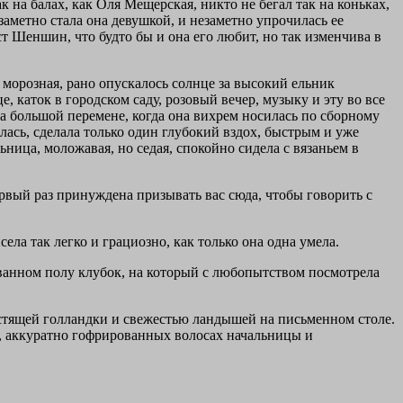
к на балах, как Оля Мещерская, никто не бегал так на коньках,
езаметно стала она девушкой, и незаметно упрочилась ее
ст Шеншин, что будто бы и она его любит, но так изменчива в
 морозная, рано опускалось солнце за высокий ельник
, каток в городском саду, розовый вечер, музыку и эту во все
на большой перемене, когда она вихрем носилась по сборному
лась, сделала только один глубокий вздох, быстрым и уже
ица, моложавая, но седая, спокойно сидела с вязаньем в
первый раз принуждена призывать вас сюда, чтобы говорить с
села так легко и грациозно, как только она одна умела.
рованном полу клубок, на который с любопытством посмотрела
стящей голландки и свежестью ландышей на письменном столе.
х, аккуратно гофрированных волосах начальницы и