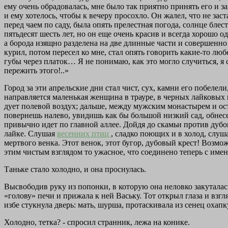
ему очень обрадовалась, мне было так приятно принять его и за
и ему хотелось, чтобы к вечеру просохло. Он жалел, что не зас
перед чаем по саду, была опять прелестная погода, солнце блес
пятьдесят шесть лет, но он еще очень красив и всегда хорошо о
а борода изящно разделена на две длинные части и совершенно с
курил, потом пересел ко мне, стал опять говорить какие-то лю
губы через платок… Я не понимаю, как это могло случиться, я 
пережить этого!..»
Город за эти апрельские дни стал чист, сух, камни его побелел
направляется маленькая женщина в трауре, в черных лайковых 
дует полевой воздух; дальше, между мужским монастырем и остр
повернешь налево, увидишь как бы большой низкий сад, обнес
привычно идет по главной аллее. Дойдя до скамьи против дубово
лайке. Слушая
весенних птиц
, сладко поющих и в холод, слуш
мертвого венка. Этот венок, этот бугор, дубовый крест! Возмож
этим чистым взглядом то ужасное, что соединено теперь с им
Таньке стало холодно, и она проснулась.
Высвободив руку из попонки, в которую она неловко закуталас
«голову» печи и прижала к ней Ваську. Тот открыл глаза и взгл
избе стукнула дверь: мать, шурша, протаскивала из сенец охап
Холодно, тетка? - спросил странник, лежа на конике.