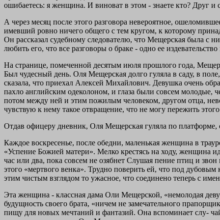
ошибаетесь: я женщина. И виноват в этом - знаете кто? Друг
А через месяц после этого разговора невероятное, ошеломивше
имевший ровно ничего общего с тем кругом, к которому принад
Он рассказал судебному следователю, что Мещерская была с ним 
любить его, что все раз­говоры о браке - одно ее издевательств
На странице, помеченной десятым июля прошлого года, Мещерска
Был чудесный день. Оля Мещерская долго гуляла в саду, в поле, 
ска­зала, что приехал Алексей Михайлович. Девушка очень обрад
пахло английским одеколоном, и глаза были совсем молодые, че
потом между ней и этим пожилым человеком, другом отца, невоз
чувствую к нему такое отвращение, что не могу пережить этого!
Отдав офицеру дневник, Оля Мещерская гуляла по платформе, о
Каждое воскресенье, после обедни, маленькая женщина в траур
«Успение Божией матери». Мелко крестясь на ходу, женщина ид
час или два, пока совсем не озябнет Слушая пение птиц и звон
этого «мертвого венка». Трудно поверить ей, что под дубовым 
этим чистым взглядом то ужасное, что соединено теперь с им
Эта женщина - классная дама Оли Мещерской, «немолодая дев
будущность своего брата, «ничем не замечательного прапорщика
пищу для новых мечтаний и фантазий. Она вспоминает слу- ч