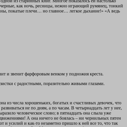
 одной из старинных книг. Многое показа­лось ей настолько
- черные, как ночь, ресницы, нежно играющий румянец, тонкий
ины, покатые плечи… но главное… лег­кое дыхание!» «А ведь
енит и звенит фарфоровым венком у подножия креста.
зистки с радостными, поразительно живыми глазами.
она из числа хорошеньких, богатых и счастливых девочек, что
развиваться не по дням, а по часам. В четырнадцать лет у нее,
разило человеческое слово; в пятнадцать она слыла уже
движениями! А она ничего не боялась – ни чернильных пятен
от и усилий и как-то незаметно пришло к ней все то, что так