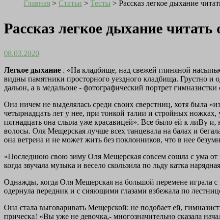
Главная
>
Статьи
>
Тесты
>
Рассказ легкое дыхание чита
Рассказ легкое дыхание читать
08.03.2020
Легкое дыхание
. «На кладбище, над свежей глиняной насыпью
видны памятники просторного уездного клад­бища. Грустно и 
дальон, а в медальоне - фотографический портрет гимназистки
Она ничем не выделялась среди своих сверстниц, хотя была «из
четырнадцать лет у нее, при тонкой талии и стройных ножках, 
пятнадцать она слыла уже красавицей». Все было ей к лиВу и, 
волосы. Оля Мещерская лучше всех танцевала на балах и бегала 
она ветрена и не может жить без поклонников, что в нее безу
«Последнюю свою зиму Оля Мещерская совсем сошла с ума от в
когда звучала музыка и ве­село скользила по льду катка нарядн
Однажды, когда Оля Мещерская на большой перемене играла с п
одернула передник и с сияющими глазами взбежала по лестнице
Она стала выговаривать Мещерской: не подобает ей, гимназистке
прическа! «Вы уже не девочка,- многозначительно сказала нач