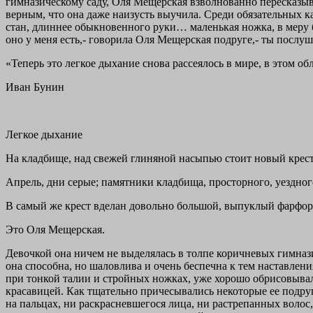
гимназическому саду, Оля Мещерская взволнованно пересказы
верным, что она даже наизусть выучила. Среди обязатель­ных 
стан, длиннее обыкновенного руки… маленькая ножка, в меру б
оно у меня есть,- говорила Оля Мещерская подруге,- ты послуша
«Теперь это легкое дыхание снова рассеялось в мире, в этом об
Иван Бунин
Легкое дыхание
На кладбище, над свежей глиняной насыпью стоит новый крест 
Апрель, дни серые; памятники кладбища, просторного, уездног
В самый же крест вделан довольно большой, выпуклый фарфоро
Это Оля Мещерская.
Девочкой она ничем не выделялась в толпе коричневых гимназич
она способна, но шаловлива и очень беспечна к тем наставлениям
при тонкой талии и стройных ножках, уже хорошо обрисовывали
красавицей. Как тщательно причесывались некоторые ее подру
на пальцах, ни раскрасневшегося лица, ни растрепанных волос, 