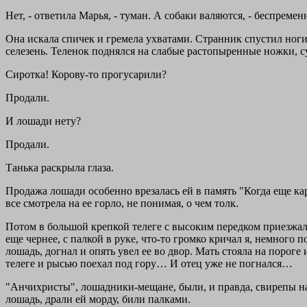
Нет, - ответила Марья, - туман. А собаки валяются, - беспремен
Она искала спичек и гремела ухватами. Странник спустил ноги
селезень. Теленок поднялся на слабые растопыренные ножки, су
Сиротка! Корову-то прогусарили?
Продали.
И лошади нету?
Продали.
Танька раскрыла глаза.
Продажа лошади особенно врезалась ей в память "Когда еще карт
все смотрела на ее горло, не понимая, о чем толк.
Потом в большой крепкой телеге с высоким передком приезжал
еще чернее, с палкой в руке, что-то громко кричал я, немного 
лошадь, догнал и опять увел ее во двор. Мать стояла на пороге 
телеге и рысью поехал под гору… И отец уже не погнался…
"Анчихристы", лошадники-мещане, были, и правда, свирепы на
лошадь, драли ей морду, били палками.