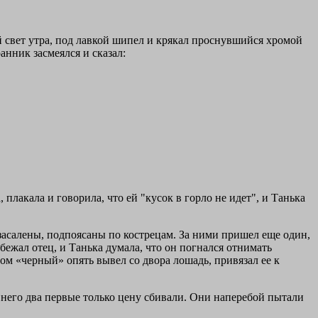
й свет утра, под лавкой шипел и крякал проснувшийся хромой
анник засмеялся и сказал:
 плакала и говорила, что ей "кусок в горло не идет", и Танька
засалены, подпоясаны по кострецам. За ними пришел еще один,
 бежал отец, и Танька думала, что он погнался отнимать
отом «черный» опять вывел со двора лошадь, привязал ее к
 него два первые только цену сбивали. Они наперебой пытали