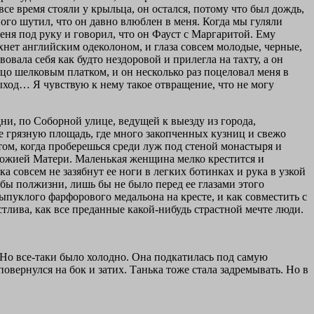
все время стояли у крыльца, он остался, потому что был дождь,
ного шутил, что он давно влюблен в меня. Когда мы гуляли
 меня под руку и говорил, что он Фауст с Маргаритой. Ему
пахнет английским одеколоном, и глаза совсем молодые, черные,
овала себя как будто нездоровой и прилегла на тахту, а он
ицо шелковым платком, и он несколько раз поцеловал меня в
 выход… Я чувствую к нему такое отвращение, что не могу
дни, по Соборной улице, ведущей к выезду из города,
се грязную площадь, где много закопченных кузниц и свежо
том, когда проберешься среди луж под стеной монастыря и
Божией Матери. Маленькая женщина мелко крестится и
ка совсем не зазябнут ее ноги в легких ботинках и рука в узкой
а бы полжизни, лишь бы не было перед ее глазами этого
 выпуклого фарфорового медальона на кресте, и как совместить с
тлива, как все преданные какой-нибудь страстной мечте люди.
. Но все-таки было холодно. Она подкатилась под самую
повернулся на бок и затих. Танька тоже стала задремывать. Но в