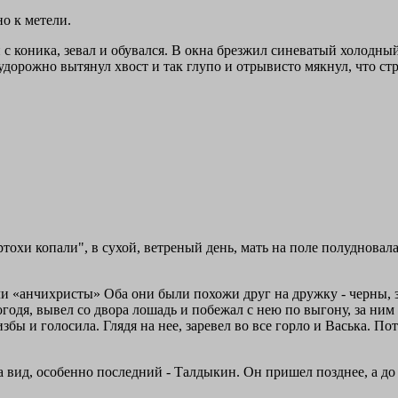
но к метели.
 с коника, зевал и обувался. В окна брезжил синеватый холодны
дорожно вытянул хвост и так глупо и отрывисто мякнул, что стр
охи копали", в сухой, ветреный день, мать на поле полудновала,
и «анчихристы» Оба они были похожи друг на дружку - черны, 
погодя, вывел со двора лошадь и побежал с нею по выгону, за ним
избы и голосила. Глядя на нее, заревел во все горло и Васька. П
 вид, особенно последний - Талдыкин. Он пришел позднее, а до