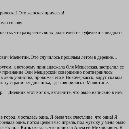
 прическа? Это женская прическа!
ную голову.
новаты, что разоряете своих родителей на туфельки в двадцать
айлович Малютин. Это случилось прошлым летом в деревне…
кругом, к которому принадлежала Оля Мещерская, застрелил ее
цу признание Оли Мещерской совершенно подтвердилось:
 в день убийства, провожая его в Новочеркасск, вдруг сказала
есть ту страничку дневника, где говорилось о Малютине.
ер. – Дневник этот вот он, взгляните, что было написано в нем
город, я осталась одна. Я была так счастлива, что одна! Я
 и обедала одна, потом целый час играла, под музыку у меня было
ня разбудила Катя, сказала, что приехал Алексей Михайлович. Я