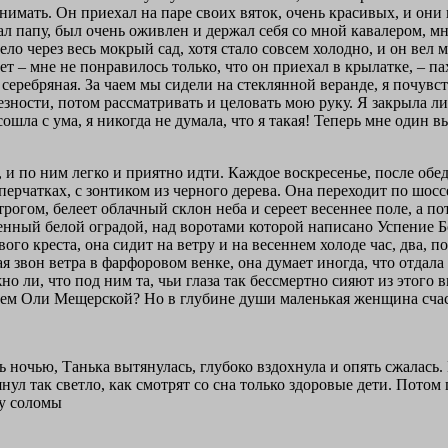
нимать. Он приехал на паре своих вяток, очень красивых, и они 
тал папу, был очень оживлен и держал себя со мной кавалером, м
тело через весь мокрый сад, хотя стало совсем холодно, и он вел
дет – мне не понравилось только, что он приехал в крылатке, – 
еребряная. За чаем мы сидели на стеклянной веранде, я почувств
безности, потом рассматривать и целовать мою руку. Я закрыла л
сошла с ума, я никогда не думала, что я такая! Теперь мне один
и, и по ним легко и приятно идти. Каждое воскресенье, после обе
перчатках, с зонтиком из черного дерева. Она переходит по шос
огом, белеет облачный склон неба и сереет весеннее поле, а по
енный белой оградой, над воротами которой написано Успение 
го креста, она сидит на ветру и на весеннем холоде час, два, по
ая звон ветра в фарфоровом венке, она думает иногда, что отдал
но ли, что под ним та, чьи глаза так бессмертно сияют из этого
енем Оли Мещерской? Но в глубине души маленькая женщина счас
ь ночью, Танька вытянулась, глубоко вздохнула и опять сжалась
янул так светло, как смотрят со сна только здоровые дети. Потом 
ку соломы