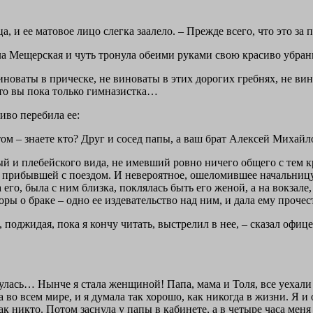
, и ее матовое лицо слегка заалело. – Прежде всего, что это за
ила Мещерская и чуть тронула обеими руками свою красиво убран
виноваты в прическе, не виноваты в этих дорогих гребнях, не ви
что вы пока только гимназистка…
иво перебила ее:
этом – знаете кто? Друг и сосед папы, а ваш брат Алексей Мих
вый и плебейского вида, не имевший ровно ничего общего с тем 
то прибывшей с поездом. И невероятное, ошеломившее начальни
го, была с ним близка, поклялась быть его женой, а на вокзале,
оворы о браке – одно ее издевательство над ним, и дала ему проч
, поджидая, пока я кончу читать, выстрелил в нее, – сказал офиц
улась… Нынче я стала женщиной! Папа, мама и Толя, все уехали в 
одна во всем мире, и я думала так хорошо, как никогда в жизни. Я
 как никто. Потом заснула у папы в кабинете, а в четыре часа ме