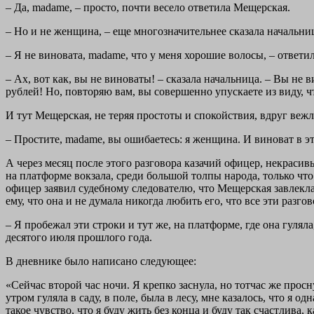
– Да, madame, – просто, почти весело ответила Мещерская.
– Но и не женщина, – еще многозначительнее сказала начальница
– Я не виновата, madame, что у меня хорошие волосы, – ответ
– Ах, вот как, вы не виноваты! – сказала начальница. – Вы не 
рублей! Но, повторяю вам, вы совершенно упускаете из виду, 
И тут Мещерская, не теряя простоты и спокойствия, вдруг вежл
– Простите, madame, вы ошибаетесь: я женщина. И виноват в 
А через месяц после этого разговора казачий офицер, некраси
на платформе вокзала, среди большой толпы народа, только ч
офицер заявил судебному следователю, что Мещерская завлекла е
ему, что она и не думала никогда любить его, что все эти разг
– Я пробежал эти строки и тут же, на платформе, где она гуляла
десятого июля прошлого года.
В дневнике было написано следующее:
«Сейчас второй час ночи. Я крепко заснула, но тотчас же просн
утром гуляла в саду, в поле, была в лесу, мне казалось, что я 
такое чувство, что я буду жить без конца и буду так счастлива,