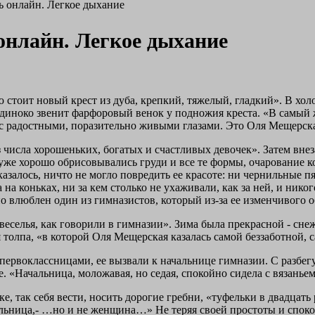
ть онлайн. Легкое дыхание
 онлайн. Легкое дыхание
 стоит новый крест из дуба, крепкий, тяжелый, гладкий». В хол
одиноко звенит фарфоровый венок у подножия креста. «В самый
 с радост­ными, поразительно живыми глазами. Это Оля Мещерск
 числа хорошеньких, богатых и счастливых девочек». Затем внеза
уже хорошо обрисовывались груди и все те фор­мы, очарование к
казалось, ничто не могло повредить ее красоте: ни чернильные п
на коньках, ни за кем столько не ухажива­ли, как за ней, и никог
мно влюблен один из гимназистов, который из-за ее изменчивого
еселья, как говорили в гимназии». Зима была прекрасной - сне
ая толпа, «в которой Оля Мещерская казалась самой беззаботной, 
ерво­классницами, ее вызвали к начальнице гимназии. С разбегу
. «Начальница, моложавая, но седая, спокойно сидела с вязанье
, так себя вести, носить дорогие гребни, «туфельки в двадцать р
альница,- …но и не женщина…» Не теряя своей простоты и споко