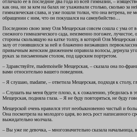
отличало ее в последние два года из всей гимназии, – изяществ
как она, ни за кем на балах не ухаживали столько, сколько за 
гимназическая слава, и уже пошли толки, что она ветрена, не 
обращении с ним, что он покушался на самоубийство…
Последнюю свою зиму Оля Мещерская совсем сошла с ума от вес
снежного гимназического сада, неизменно погожее, лучистое, о
стороны скользящую на катке толпу, в которой Оля Мещерская 
залу от гонявшихся за ней и блаженно визжавших первоклассни
привычным женским движением оправила волосы, дернула уголки
руках за письменным столом, под царским портретом.
– Здравствуйте, mademoiselle Мещерская, – сказала она по-фран
вами относительно вашего поведения.
– Я слушаю, madame, – ответила Мещерская, подходя к столу, гл
– Слушать вы меня будете плохо, я, к сожалению, убедилась в 
Мещерская, подняла глаза. – Я не буду повторяться, не буду гов
Мещерской очень нравился этот необыкновенно чистый и боль
Она посмотрела на молодого царя, во весь рост написанного с
выжидательно молчала.
– Вы уже не девочка, – многозначительно сказала начальница, 