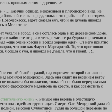
училось прошлым летом в деревне…»
ь. «… Казачий офицер, некрасивый и плебейского вида, не
ди большой толпы народа, только что прибывшей с поездом».
Новочер­касск, вдруг сказала ему, что и не думала никогда
лось о Милютине.
 уехали в город, а она осталась одна в их деревенском доме.
ула в кабинете отца, а в четыре часа ее разбудила горничная и
 был «еще очень красив и всегда хорошо одет». От него приятно
оворил, что они как Фауст с Маргаритой. То, что произошло
 я сошла с ума, я никогда не думала, что я такая!… Я
обнесенный белой оградой, над воротами которой написано
над могилой Мещерской. Здесь она сидит на ве­сеннем ветру
о не по­жалела бы полжизни, только бы не было перед глазами
клого фарфорового медальона на кресте, и как совместить с
йствительную жизнь
». Раньше она верила в блестящую
«что она - идейная труженица». Смерть Оли Мещер­ской дала ей
 полной, высокой Субботиной. Гуляя на большой перемене по