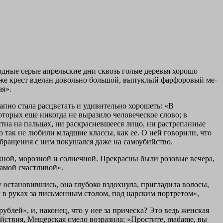
одные серые апрельские дни сквозь голые деревья хорошо
 же крест вделан довольно большой, выпуклый фарфоровый ме­
ая».
пно стала рас­цветать и удивительно хорошеть: «В
оторых еще никогда не выразило человеческое слово; в
ятна на пальцах, ни раскрасневшееся лицо, ни растрепанные
о так не любили младшие классы, как ее. О ней гово­рили, что
 обращения с ним покушался даже на самоубийство.
жной, морозной и солнечной. Прекрасны были розовые вечера,
самой счастливой».
 остановившись, она глубоко вздохнула, пригладила волосы,
м в руках за письменным столом, под царским портретом»,
ублей», и, наконец, что у нее за прическа? Это ведь женская
йствия, Мещерская смело возразила: «Простите, madame, вы