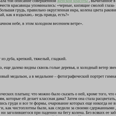
вала той описание совершенной
женской красоты
, вычитанное в
качеств красавицы упоминались: «черные, кипящие смолой глаза
ольшая грудь, правильно округленная икра, колена цвета раков
й, как я вздыхаю,- ведь правда, есть?»
лачном небе, в этом холодном весеннем ветре».
из дуба, крепкий, тяжелый, гладкий.
о, еще далеко видны сквозь голые деревья, и холодный ветер зв
вый медальон, а в медальоне – фотографический портрет гимна
еских платьиц: что можно было сказать о ней, кроме того, что 
, которые ей делает классная дама? Затем она стала расцветать, 
сь груди и все те формы, очарование которых еще никогда не вы
ги, как чистоплотны были, как следили за своими сдержанными 
ни заголившегося при падении на бегу колена. Без всяких ее заб