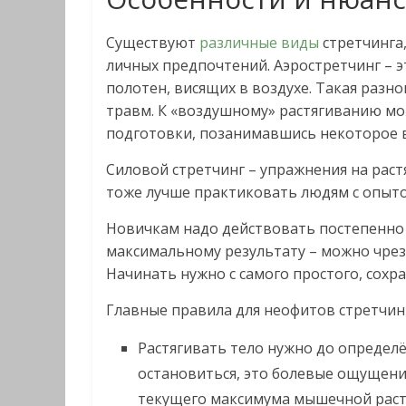
Существуют
различные виды
стретчинга
личных предпочтений. Аэростретчинг – э
полотен, висящих в воздухе. Такая разн
травм. К «воздушному» растягиванию мо
подготовки, позанимавшись некоторое в
Силовой стретчинг – упражнения на рас
тоже лучше практиковать людям с опыто
Новичкам надо действовать постепенно и
максимальному результату – можно чре
Начинать нужно с самого простого, сохра
Главные правила для неофитов стретчин
Растягивать тело нужно до определё
остановиться, это болевые ощущения.
текущего максимума мышечной раст