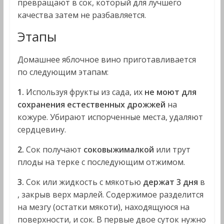
превращают в сок, который для лучшего
качества затем не разбавляется.
Этапы
Домашнее яблочное вино приготавливается
по следующим этапам:
1.
Используя фрукты из сада, их
не моют для
сохранения естественных дрожжей
на
кожуре. Убирают испорченные места, удаляют
сердцевину.
2.
Сок получают
соковыжималкой
или трут
плоды на терке с последующим отжимом.
3.
Сок или жидкость с мякотью
держат 3 дня
в
, закрыв верх марлей. Содержимое разделится
на мезгу (остатки мякоти), находящуюся на
поверхности, и сок. В первые двое суток нужно