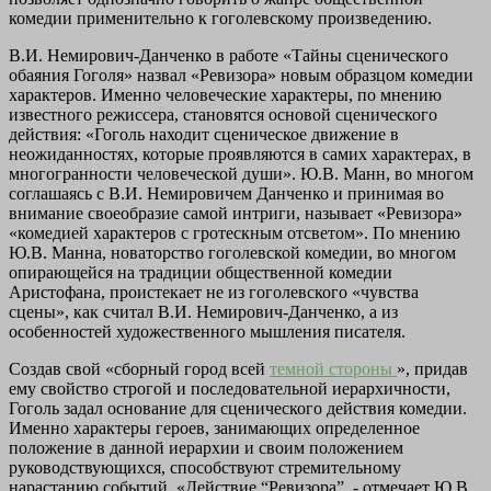
комедии применительно к гоголевскому произведению.
В.И. Немирович-Данченко в работе «Тайны сценического
обаяния Гоголя» назвал «Ревизора» новым образцом комедии
характеров. Именно человеческие характеры, по мнению
известного режиссера, становятся основой сценического
действия: «Гоголь находит сценическое движение в
неожиданностях, которые проявляются в самих характерах, в
многогранности человеческой души». Ю.В. Манн, во многом
соглашаясь с В.И. Немировичем Данченко и принимая во
внимание своеобразие самой интриги, называет «Ревизора»
«комедией характеров с гротескным отсветом». По мнению
Ю.В. Манна, новаторство гоголевской комедии, во многом
опирающейся на традиции общественной комедии
Аристофана, проистекает не из гоголевского «чувства
сцены», как считал В.И. Немирович-Данченко, а из
особенностей художественного мышления писателя.
Создав свой «сборный город всей
темной стороны
», придав
ему свойство строгой и последовательной иерархичности,
Гоголь задал основание для сценического действия комедии.
Именно характеры героев, занимающих определенное
положение в данной иерархии и своим положением
руководствующихся, способствуют стремительному
нарастанию событий. «Действие “Ревизора”, - отмечает Ю.В.