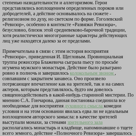
степенью назидательности и аллегоризмом. Герои
представлялись воплощением определенных пороков или
добродетелей, а действие основывалось на сюжете -
религиозном по духу, но светском по форме. Гоголевский
«Ревизор», особенно в контексте «Развязки Ревизора»,
безусловно, близок этой средневеково-барочной традиции,
хотя реалистически многогранные характеры действующих
лиц уже находятся далеко за ее пределами.
Примечательна в связи с этим история восприятия
«Ревизора», приведенная И. Щегловым. Провинциальная
труппа режиссера Блажевича сыграла пьесу по просьбе
игумена мужского монастыря. Действие было разыграно
ровно в полночь и завершилось
колокольным звоном
,
совпавшим с закрытием занавеса. Оно произвело
потрясающее впечатление как на зрителей, так и на самих
актеров, которым представлялось, будто им довелось
священнодействовать в какой-нибудь старинной мистерии. По
мнению С.А. Гончарова, данная постановка соединила все
необходимые для восприятия
духовного смысла
комедии
условия и на этом основании явилась едва ли не идеальным
воплощением авторского замысла: в качестве зрителей
выступали монахи, за стенами
зрительного зала
располагались монастырь и кладбище, напоминавшие о тщете
всего земного, действие «Полночного Ревизора» завершалось