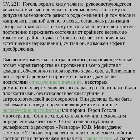
(IV, 221). Гоголь верил в силу таланта, руководствующегося
«высокой мыслью послу жить прекрасному». Поэтому он
допускал возможность разного рода смешений (в том числе и
жанровых), главной для него всегда оставалась реализация
авторского замысла. Поэтому он заставлял читателя и зрителя
постепенно переживать состояния от крайнего веселья до
такого же крайнего ужаса. Только в сфере этих полярных
эстетических переживаний, считал он, возможен эффект
преображения.
Смешение комического и трагического, сохраняющее явный
отсвет морализаторства на протяжении всего действия
комедии, обусловило и новаторство характеров действующих
лиц. Герои барочных и просветительских драм были
носителями
определенных значений
, некоторых
доминантных черт человеческого характера. Персонажи были
плоскостными, без психологической глубины и
антропологической достоверности. Они должны были быть
эмблемами, наглядно представляющими те или иные
человеческие достоинства
или пороки. Герои Гоголя
многогранны. Они не сводятся к одному или нескольким
определенным качествам. Относительно глубины и
рельефности характеров «Ревизора» Ю.В. Манн удачно
заметил: «У Гоголя определенное психологическое свойство
соотносится с персонажем не как его
главная черта
, а скорее