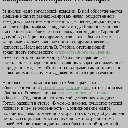
Уникален жанр гоголевской комедии. В ней обнаруживается
смешение самых разных жанровых начал: общественной
комедии, дидактической комедии, трагикомедии, мистерии,
моралите, философского водевиля и т.д. Подобное жанровое
смешение тоже сближает гоголевскую комедию с барочной
драмой. Для барочных драматургов важны были не столько
жанровые, сколько родовые признаки драматического
искусства. Исследователь В. Турбин, отстаивающий
архаичность гоголевского
художественного мышления
,
отмечает, что ни один жанр у Гоголя не дорастает до
стабильного, завершенного состояния. Скорее мы имеем дело
с преджанрами, чем собственно с жанрами как исторически
сложившимися формами художественного произведения.
Наиболее разработан взгляд на «Ревизора» как на
общественную или
политическую комедию
, которая призвана
обличать и бичевать пороки
современного писателю
общества. Содержание понятия «общественная комедия»
Гоголь раскрыл в статье «В чем же наконец существо русской
поэзии и в чем ее особенность». Возникновение жанра
подобного рода, по мнению автора статьи, всегда обусловлено
не только социальными, но и духовными потребностями
людей: «Наши комики двинулись общественной причиной, а