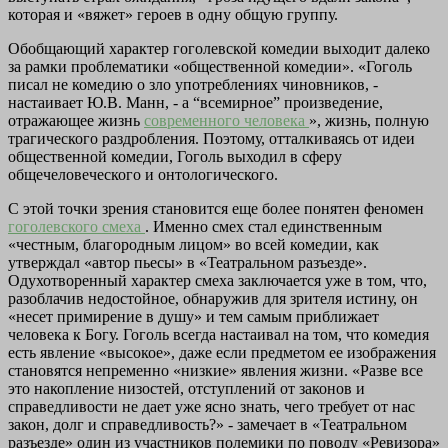
которая и «вяжет» героев в одну общую группу.
Обобщающий характер гоголевской комедии выходит далеко
за рамки проблематики «общественной комедии». «Гоголь
писал не комедию о зло употреблениях чиновников, -
настаивает Ю.В. Манн, - а “всемирное” произведение,
отражающее жизнь
современного человека
», жизнь, полную
трагического раздробления. Поэтому, отталкиваясь от идеи
общественной комедии, Гоголь выходил в сферу
общечеловеческого и онтологического.
С этой точки зрения становится еще более понятен феномен
гоголевского смеха
. Именно смех стал единственным
«честным, благородным лицом» во всей комедии, как
утверждал «автор пьесы» в «Театральном разъезде».
Одухотворенный характер смеха заключается уже в том, что,
разоблачив недостойное, обнаружив для зрителя истину, он
«несет примирение в душу» и тем самым приближает
человека к Богу. Гоголь всегда настаивал на том, что комедия
есть явление «высокое», даже если предметом ее изображения
становятся непременно «низкие» явления жизни. «Разве все
это накопление низостей, отступлений от законов и
справедливости не дает уже ясно знать, чего требует от нас
закон, долг и справедливость?» - замечает в «Театральном
разъезде» один из участников полемики по поводу «Ревизора»