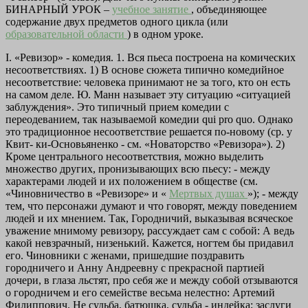
БИНАРНЫЙ УРОК –
учебное занятие
, объединяющее
содержание двух предметов одного цикла (или
образовательной области
) в одном уроке.
I. «Ревизор» - комедия. 1. Вся пьеса построена на комических
несоответствиях. 1) В основе сюжета типично комедийное
несоответствие: человека принимают не за того, кто он есть
на самом деле. Ю. Манн называет эту ситуацию «ситуацией
заблуждения». Это типичный прием комедии с
переодеванием, так называемой комедии qui pro quo. Однако
это традиционное несоответствие решается по-новому (ср. у
Квит- ки-Основьяненко - см. «Новаторство «Ревизора»). 2)
Кроме центрального несоответствия, можно выделить
множество других, пронизывающих всю пьесу: - между
характерами людей и их положением в обществе (см.
«Чиновничество в «Ревизоре» и «
Мертвых душах
»); - между
тем, что персонажи думают и что говорят, между поведением
людей и их мнением. Так, Городничий, выказывая всяческое
уважение мнимому ревизору, рассуждает сам с собой: А ведь
какой невзрачный, низенький. Кажется, ногтем бы придавил
его. Чиновники с женами, пришедшие поздравить
городничего и Анну Андреевну с прекрасной партией
дочери, в глаза льстят, про себя же и между собой отзываются
о городничем и его семействе весьма нелестно: Артемий
Филиппович. Не судьба, батюшка, судьба - индейка; заслуги