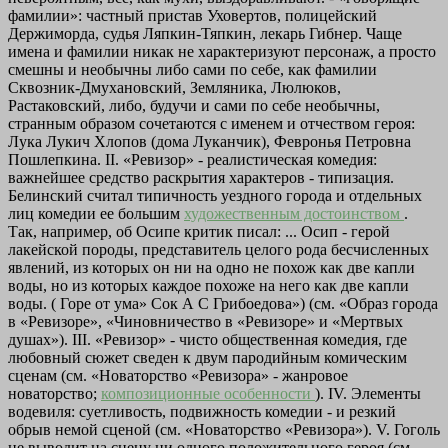
фамилии»: частный пристав Уховертов, полицейский
Держиморда, судья Ляпкин-Тяпкин, лекарь Гибнер. Чаще
имена и фамилии никак не характеризуют персонаж, а просто
смешны и необычны либо сами по себе, как фамилии
Сквозник-Дмухановский, Земляника, Люлюков,
Растаковский, либо, будучи и сами по себе необычны,
странным образом сочетаются с именем и отчеством героя:
Лука Лукич Хлопов (дома Луканчик), Февронья Петровна
Пошлепкина. II. «Ревизор» - реалистическая комедия:
важнейшее средство раскрытия характеров - типизация.
Белинский считал типичность уездного города и отдельных
лиц комедии ее большим
художественным достоинством
.
Так, например, об Осипе критик писал: ... Осип - герой
лакейской породы, представитель целого рода бесчисленных
явлений, из которых он ни на одно не похож как две капли
воды, но из которых каждое похоже на него как две капли
воды. ( Горе от ума» Сок А С Грибоедова») (см. «Образ города
в «Ревизоре», «Чиновничество в «Ревизоре» и «Мертвых
душах»). III. «Ревизор» - чисто общественная комедия, где
любовный сюжет сведен к двум пародийным комическим
сценам (см. «Новаторство «Ревизора» - жанровое
новаторство;
композиционные особенности
). IV. Элементы
водевиля: суетливость, подвижность комедии - и резкий
обрыв немой сценой (см. «Новаторство «Ревизора»). V. Гоголь
не выводит на сцену ни одного положительного героя (см.