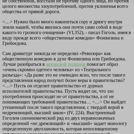
не собственной, восстали не противу одного лица, но против
целого множества злоупотреблений, против уклоненья всего
общества от прямой дороги.
<…> Нужно было много накопиться сору и дрязгу внутри
земли нашей, чтобы явились они почти сами собой в виде
какого-то грозного очищения» (VI,352), - писал Гоголь, имея в
виду прежде всего «общественные комедии» Фонвизина и
Грибоедова.
Сам драматург никогда не определял «Ревизора» как
общественную комедию в духе Фонвизина или Грибоедова.
Лучше разобраться в
авторской позиции
помогает образ
«очень скромно одетого человека» из «Театрального
разъезда»: «Да разве это не очевидно ясно, что после такого
представления народ получит более веры в правительство?
<…> Пусть он отделит правительство от дурных
исполнителей правительства. Пусть видит он, что зло
употребления происходят не от правительства, а от не
понимающих требований правительства… <…> Он выйдет
утешенный после такого представления, с твердой верой в
недремлющий, высший закон» (IV, 224). Выстроенный
Гоголем синонимический ряд из двух неравнозначных
определений «не дремлющий» и «высший» задает монологу
определенную двуплановость, которая непосвященному