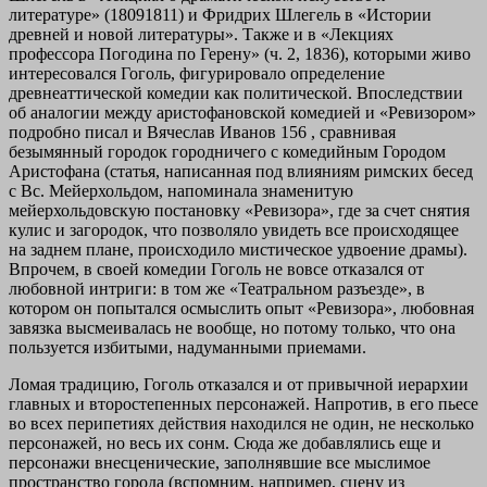
литературе» (18091811) и Фридрих Шлегель в «Истории
древней и новой литературы». Также и в «Лекциях
профессора Погодина по Герену» (ч. 2, 1836), которыми живо
интересовался Гоголь, фигурировало определение
древнеаттической комедии как политической. Впоследствии
об аналогии между аристофановской комедией и «Ревизором»
подробно писал и Вячеслав Иванов 156 , сравнивая
безымянный городок городничего с комедийным Городом
Аристофана (статья, написанная под влияниям римских бесед
с Вс. Мейерхольдом, напоминала знаменитую
мейерхольдовскую постановку «Ревизора», где за счет снятия
кулис и загородок, что позволяло увидеть все происходящее
на заднем плане, происходило мистическое удвоение драмы).
Впрочем, в своей комедии Гоголь не вовсе отказался от
любовной интриги: в том же «Театральном разъезде», в
котором он попытался осмыслить опыт «Ревизора», любовная
завязка высмеивалась не вообще, но потому только, что она
пользуется избитыми, надуманными приемами.
Ломая традицию, Гоголь отказался и от привычной иерархии
главных и второстепенных персонажей. Напротив, в его пьесе
во всех перипетиях действия находился не один, не несколько
персонажей, но весь их сонм. Сюда же добавлялись еще и
персонажи внесценические, заполнявшие все мыслимое
пространство города (вспомним, например, сцену из