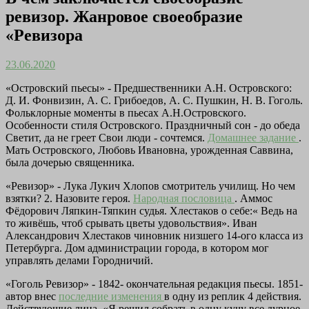
ревизор. Жанровое своеобразие
«Ревизора
23.06.2020
«Островский пьесы» - Предшественники А.Н. Островского:
Д. И. Фонвизин, А. С. Грибоедов, А. С. Пушкин, Н. В. Гоголь.
Фольклорные моменты в пьесах А.Н.Островского.
Особенности стиля Островского. Праздничный сон - до обеда
Светит, да не греет Свои люди - сочтемся.
Домашнее задание
.
Мать Островского, Любовь Ивановна, урожденная Саввина,
была дочерью священника.
«Ревизор» - Лука Лукич Хлопов смотритель училищ. Но чем
взятки? 2. Назовите героя.
Народная пословица
. Аммос
Фёдорович Ляпкин-Тяпкин судья. Хлестаков о себе:« Ведь на
то живёшь, чтоб срывать цветы удовольствия». Иван
Александрович Хлестаков чиновник низшего 14-ого класса из
Петербурга. Дом администрации города, в котором мог
управлять делами Городничий.
«Гоголь Ревизор» - 1842- окончательная редакция пьесы. 1851-
автор внес
последние изменения
в одну из реплик 4 действия.
Действующие лица. «Я решил собрать в одну кучу все дурное