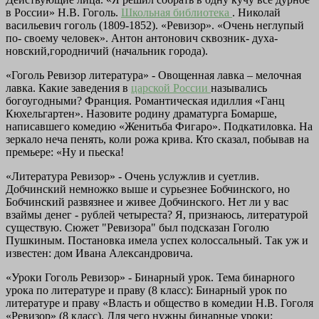
в России» Н.В. Гоголь.
Школьная библиотека
. Николай
васильевич гоголь (1809-1852). «Ревизор». «Очень неглупый
по- своему человек». Антон антонович сквозник- духа-
новский,городничий (начальник города).
«Гоголь Ревизор литература» - Овощенная лавка – мелочная
лавка. Какие заведения в
царской России
назывались
богоугодными? Франция. Романтическая идиллия «Ганц
Кюхельгартен». Назовите родину драматурга Бомарше,
написавшего комедию «Женитьба Фигаро». Подкатиловка. На
зеркало неча пенять, коли рожа крива. Кто сказал, побывав на
премьере: «Ну и пьеска!
«Литература Ревизор» - Очень услужлив и суетлив.
Добчинский немножко выше и сурьезнее Бобчинского, но
Бобчинский развязнее и живее Добчинского. Нет ли у вас
взаймы денег - рублей четыреста? Я, признаюсь, литературой
существую. Сюжет "Ревизора" был подсказан Гоголю
Пушкиным. Постановка имела успех колоссальный. Так уж и
известен: дом Ивана Александровича.
«Уроки Гоголь Ревизор» - Бинарный урок. Тема бинарного
урока по литературе и праву (8 класс): Бинарный урок по
литературе и праву «Власть и общество в комедии Н.В. Гоголя
«Ревизор» (8 класс). Для чего нужны бинарные уроки: