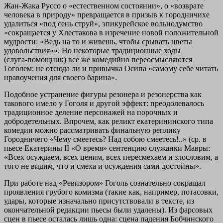
Жан‑Жака Руссо о «естественном состоянии», о «возврате
человека в природу» превращается в призыв к городничихе
удалиться «под сень струй», эпикурейское вольнодумство
«сокращается у Хлестакова в изречение новой положительной
мудрости: «Ведь на то и живешь, чтобы срывать цветы
удовольствия»». Но некоторые традиционные ходы
(слуга‑помощник) все же комедийно переосмысляются
Гоголем: не отсюда ли и привычка Осипа «самому себе читать
нравоучения для своего барина».
Подобное устранение фигуры резонера и резонерства как
такового имело у Гоголя и другой эффект: преодолевалось
традиционное деление персонажей на порочных и
добродетельных. Впрочем, как реликт екатерининского типа
комедии можно рассматривать финальную реплику
Городничего «Чему смеетесь? Над собою смеетесь!..» (ср. в
пьесе Екатерины II «О время» сентенцию служанки Мавры:
«Всех осуждаем, всех ценим, всех пересмехаем и злословим, а
того не видим, что и смеха и осуждения сами достойны».
При работе над «Ревизором» Гоголь сознательно сокращал
проявления грубого комизма (такие как, например, потасовки,
удары, которые изначально присутствовали в тексте, из
окончательной редакции пьесы были удалены). Из фарсовых
сцен в пьесе осталась лишь одна: сцена падения Бобчинского