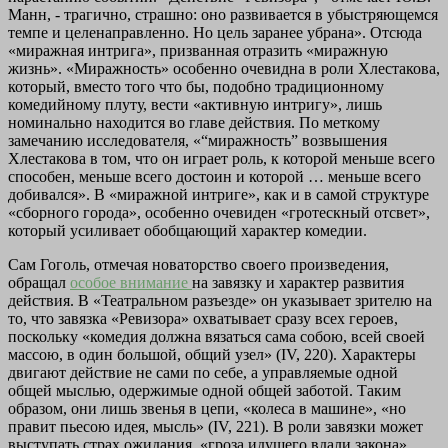
Манн, - трагично, страшно: оно развивается в убыстряющемся
темпе и целенаправленно. Но цель заранее убрана». Отсюда
«миражная интрига», призванная отразить «миражную
жизнь». «Миражность» особенно очевидна в роли Хлестакова,
который, вместо того что бы, подобно традиционному
комедийному плуту, вести «активную интригу», лишь
номинально находится во главе действия. По меткому
замечанию исследователя, «“миражность” возвышения
Хлестакова в том, что он играет роль, к которой меньше всего
способен, меньше всего достоин и которой … меньше всего
добивался». В «миражной интриге», как и в самой структуре
«сборного города», особенно очевиден «гротескный отсвет»,
который усиливает обобщающий характер комедии.
Сам Гоголь, отмечая новаторство своего произведения,
обращал
особое внимание
на завязку и характер развития
действия. В «Театральном разъезде» он указывает зрителю на
то, что завязка «Ревизора» охватывает сразу всех героев,
поскольку «комедия должна вязаться сама собою, всей своей
массою, в один большой, общий узел» (IV, 220). Характеры
двигают действие не сами по себе, а управляемые одной
общей мыслью, одержимые одной общей заботой. Таким
образом, они лишь звенья в цепи, «колеса в машине», «но
правит пьесою идея, мысль» (IV, 221). В роли завязки может
выступать страх ожидания, «гроза идущего вдали закона»,