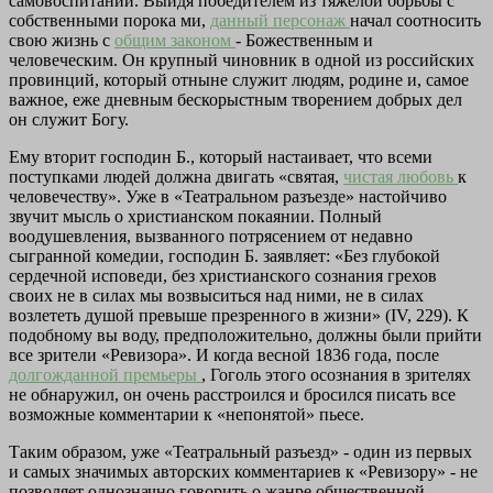
самовоспитании. Выйдя победителем из тяжелой борьбы с
собственными порока ми,
данный персонаж
начал соотносить
свою жизнь с
общим законом
- Божественным и
человеческим. Он крупный чиновник в одной из российских
провинций, который отныне служит людям, родине и, самое
важное, еже дневным бескорыстным творением добрых дел
он служит Богу.
Ему вторит господин Б., который настаивает, что всеми
поступками людей должна двигать «святая,
чистая любовь
к
человечеству». Уже в «Театральном разъезде» настойчиво
звучит мысль о христианском покаянии. Полный
воодушевления, вызванного потрясением от недавно
сыгранной комедии, господин Б. заявляет: «Без глубокой
сердечной исповеди, без христианского сознания грехов
своих не в силах мы возвыситься над ними, не в силах
возлететь душой превыше презренного в жизни» (IV, 229). К
подобному вы воду, предположительно, должны были прийти
все зрители «Ревизора». И когда весной 1836 года, после
долгожданной премьеры
, Гоголь этого осознания в зрителях
не обнаружил, он очень расстроился и бросился писать все
возможные комментарии к «непонятой» пьесе.
Таким образом, уже «Театральный разъезд» - один из первых
и самых значимых авторских комментариев к «Ревизору» - не
позволяет однозначно говорить о жанре общественной