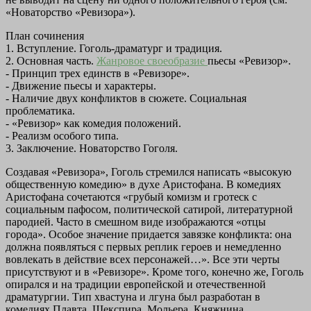
«Новаторство «Ревизора»).
План сочинения
1. Вступление. Гоголь-драматург и традиция.
2. Основная часть.
Жанровое своеобразие
пьесы «Ревизор».
- Принцип трех единств в «Ревизоре».
- Движение пьесы и характеры.
- Наличие двух конфликтов в сюжете. Социальная
проблематика.
- «Ревизор» как комедия положений.
- Реализм особого типа.
3. Заключение. Новаторство Гоголя.
Создавая «Ревизора», Гоголь стремился написать «высокую
общественную комедию» в духе Аристофана. В комедиях
Аристофана сочетаются «грубый комизм и гротеск с
социальным пафосом, политической сатирой, литературной
пародией. Часто в смешном виде изображаются «отцы
города». Особое значение придается завязке конфликта: она
должна появляться с первых реплик героев и немедленно
вовлекать в действие всех персонажей…». Все эти черты
присутствуют и в «Ревизоре». Кроме того, конечно же, Гоголь
опирался и на традиции европейской и отечественной
драматургии. Тип хвастуна и лгуна был разработан в
комедиях Плавта, Шекспира, Мольера, Княжнина,