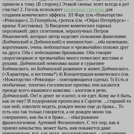
привели к тому. (В сторону.) Этакой свинье лезет всегда в рот
счастье! 2. Гоголь использует
различные средства
для
создания комического эффекта. ЗЛ Фарс (см.«Новаторство
«Ревизора»). 2) Гипербола, гротеск (см. «Образ Петербурга» -
вранье Хлестакова). 3) Введение комических парных
персонажей: двух сплетников, неразлучных Петров
Ивановичей, которых автор наделяет похожими фамилиями
(Бобчинский и Добнинский) и внешностью: ...оба низенькие,
коротенькие, очень любопытные и чрезвычайно похожи друг
на друга. Оба с небольшими брюшками. Оба говорят
скороговоркою и чрезвычайно много помогают жестами и
руками. Добчинский немножко выше и сурьезнее
Бобчинского, но Бобчинский развязнее и живее Добчинского.
(«Характеры, и костюмы*) 4) Концентрация комического (см.
«Новаторство «Ревизора» - повторяющиеся сцены). 5) Есть и
необычные, типично гоголевские приемы; они касаются
прежде всего языкового комизма: - алогизм в речи.
Добчинский. Он! и денег не платит, и не едет. Кому же б быть,
как не ему? И подорожная прописана в Саратов. ...старший-то
сын мой, изволите видеть, рожден мною еще до брака... То
есть оно так только говорится, а он рожден мною так
совершенно, как бы и в браке... - обыгрывание
фразеологизмов: Артемий Филиппович. С тех пор, как я
принял начальство, может быть, вам покажется даже
невероятным, все, как мухи, выздоравливают. - «говорящие