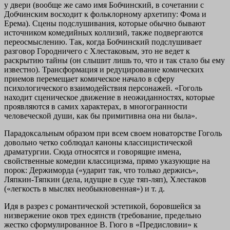
у двери (вообще же само имя Бобчинский, в сочетании с
Добчинским восходит к фольклорному архетипу: Фома и
Ерема). Сцены подслушивания, которые обычно бывают
источником комедийных коллизий, также подвергаются
переосмыслению. Так, когда Бобчинский подслушивает
разговор Городничего с Хлестаковым, это не ведет к
раскрытию тайны (он слышит лишь то, что и так стало бы ему
известно). Трансформация и редуцирование комических
приемов перемещает комическое начало в сферу
психологического взаимодействия персонажей. «Гоголь
находит сценическое движение в неожиданностях, которые
проявляются в самих характерах, в многогранности
человеческой души, как бы примитивна она ни была».
Парадоксальным образом при всем своем новаторстве Гоголь
довольно четко соблюдал каноны классицистической
драматургии. Сюда относятся и говорящие имена,
свойственные комедии классицизма, прямо указующие на
порок: Держиморда («ударит так, что только держись»,
Ляпкин‑Тяпкин (дела, идущие в суде тяп‑ляп), Хлестаков
(«легкость в мыслях необыкновенная») и т. д.
Идя в разрез с романтической эстетикой, боровшейся за
низвержение оков трех единств (требование, предельно
жестко сформулированное В. Гюго в «Предисловии» к