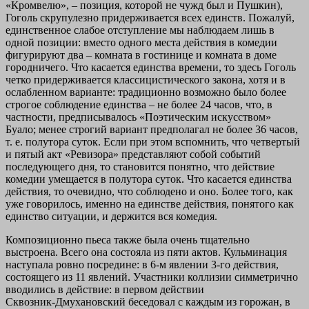
«Кромвелю», – позиция, которой не чужд был и Пушкин),
Гоголь скрупулезно придерживается всех единств. Пожалуй,
единственное слабое отступление мы наблюдаем лишь в
одной позиции: вместо одного места действия в комедии
фигурируют два – комната в гостинице и комната в доме
городничего. Что касается единства времени, то здесь Гоголь
четко придерживается классицистического закона, хотя и в
ослабленном варианте: традиционно возможно было более
строгое соблюдение единства – не более 24 часов, что, в
частности, предписывалось «Поэтическим искусством»
Буало; менее строгий вариант предполагал не более 36 часов,
т. е. полутора суток. Если при этом вспомнить, что четвертый
и пятый акт «Ревизора» представляют собой событий
последующего дня, то становится понятно, что действие
комедии умещается в полутора суток. Что касается единства
действия, то очевидно, что соблюдено и оно. Более того, как
уже говорилось, именно на единстве действия, понятого как
единство ситуации, и держится вся комедия.
Композиционно пьеса также была очень тщательно
выстроена. Всего она состояла из пяти актов. Кульминация
наступала ровно посредине: в 6‑м явлении 3‑го действия,
состоящего из 11 явлений. Участники коллизии симметрично
вводились в действие: в первом действии
Сквозник‑Дмухановский беседовал с каждым из горожан, в