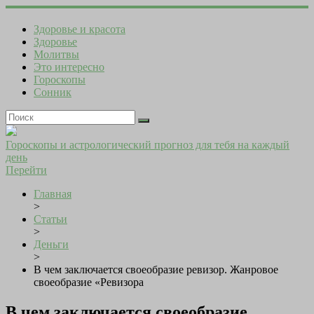
Здоровье и красота
Здоровье
Молитвы
Это интересно
Гороскопы
Сонник
Гороскопы и астрологический прогноз для тебя на каждый
день
Перейти
Главная
>
Статьи
>
Деньги
>
В чем заключается своеобразие ревизор. Жанровое
своеобразие «Ревизора
В чем заключается своеобразие