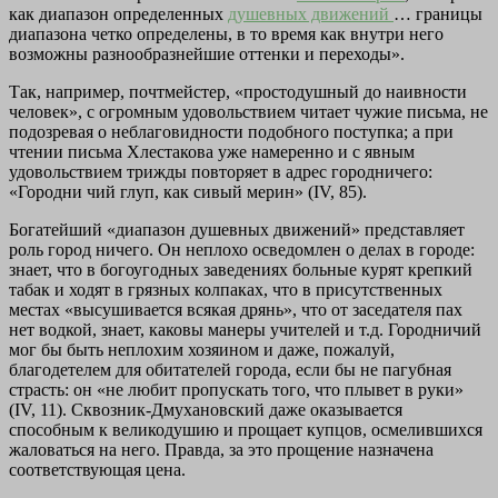
как диапазон определенных
душевных движений
… границы
диапазона четко определены, в то время как внутри него
возможны разнообразнейшие оттенки и переходы».
Так, например, почтмейстер, «простодушный до наивности
человек», с огромным удовольствием читает чужие письма, не
подозревая о неблаговидности подобного поступка; а при
чтении письма Хлестакова уже намеренно и с явным
удовольствием трижды повторяет в адрес городничего:
«Городни чий глуп, как сивый мерин» (IV, 85).
Богатейший «диапазон душевных движений» представляет
роль город ничего. Он неплохо осведомлен о делах в городе:
знает, что в богоугодных заведениях больные курят крепкий
табак и ходят в грязных колпаках, что в присутственных
местах «высушивается всякая дрянь», что от заседателя пах
нет водкой, знает, каковы манеры учителей и т.д. Городничий
мог бы быть неплохим хозяином и даже, пожалуй,
благодетелем для обитателей города, если бы не пагубная
страсть: он «не любит пропускать того, что плывет в руки»
(IV, 11). Сквозник-Дмухановский даже оказывается
способным к великодушию и прощает купцов, осмелившихся
жаловаться на него. Правда, за это прощение назначена
соответствующая цена.