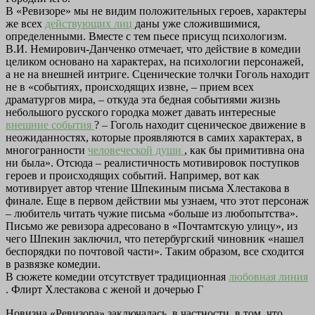
В «Ревизоре» мы не видим положительных героев, характеры
же всех
действующих лиц
даны уже сложившимися,
определенными. Вместе с тем пьесе присущ психологизм.
В.И. Немирович-Данченко отмечает, что действие в комедии
целиком основано на характерах, на психологии персонажей,
а не на внешней интриге. Сценические толчки Гоголь находит
не в «событиях, происходящих извне, – прием всех
драматургов мира, – откуда эта бедная событиями жизнь
небольшого русского городка может давать интересные
внешние события
? – Гоголь находит сценическое движение в
неожиданностях, которые проявляются в самих характерах, в
многогранности
человеческой души
, как бы примитивна она
ни была». Отсюда – реалистичность мотивировок поступков
героев и происходящих событий. Например, вот как
мотивирует автор чтение Шпекиным письма Хлестакова в
финале. Еще в первом действии мы узнаем, что этот персонаж
– любитель читать чужие письма «больше из любопытства».
Письмо же ревизора адресовано в «Почтамтскую улицу», из
чего Шпекин заключил, что петербургский чиновник «нашел
беспорядки по почтовой части». Таким образом, все сходится
в развязке комедии.
В сюжете комедии отсутствует традиционная
любовная линия
. Флирт Хлестакова с женой и дочерью Г
Новизна «Ревизора» заключалась, в частности, в том, что