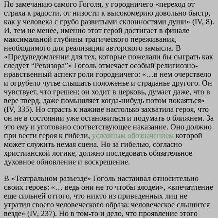
По замечанию самого Гоголя, у городничего «переход от
страха к радости, от низости к высокомерию довольно быстр,
как у человека с грубо развитыми склонностями души» (IV, 8).
И, тем не менее, именно этот герой достигает в финале
максимальной глубины трагического переживания,
необходимого для реализации авторского замысла. В
«Предуведомлении для тех, которые пожелали бы сыграть как
следует “Ревизора”» Гоголь отмечает особый религиозно-
нравственный аспект роли городничего: «…в нем очерствело
и огрубело чутье слышать положенье и страданье другого. Он
чувствует, что грешен; он ходит в церковь, думает даже, что в
вере тверд, даже помышляет когда-нибудь потом покаяться»
(IV, 335). Но страсть к наживе настолько захватила героя, что
он не в состоянии уже остановиться и подумать о ближнем. За
это ему и уготовано соответствующее наказание. Оно должно
при вести героя к гибели,
условным обозначением
которой
может служить немая сцена. Но за гибелью, согласно
христианской логике, должно последовать обязательное
духовное обновление и воскрешение.
В «Театральном разъезде» Гоголь настаивал относительно
своих героев: «… ведь они не то чтобы злодеи», «впечатление
еще сильней оттого, что никто из приведенных лиц не
утратил своего человеческого образа: человеческое слышится
везде» (IV, 237). Но в том-то и дело, что проявление этого