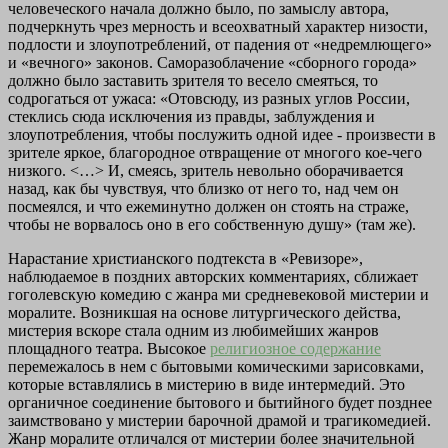
человеческого начала должно было, по замыслу автора,
подчеркнуть чрез мерность и всеохватный характер низости,
подлости и злоупотреблений, от падения от «недремлющего»
и «вечного» законов. Саморазоблачение «сборного города»
должно было заставить зрителя то весело смеяться, то
содрогаться от ужаса: «Отовсюду, из разных углов России,
стеклись сюда исключения из правды, заблуждения и
злоупотребления, чтобы послужить одной идее - произвести в
зрителе яркое, благородное отвращение от многого кое-чего
низкого. <…> И, смеясь, зритель невольно оборачивается
назад, как бы чувствуя, что близко от него то, над чем он
посмеялся, и что ежеминутно должен он стоять на страже,
чтобы не ворвалось оно в его собственную душу» (там же).
Нарастание христианского подтекста в «Ревизоре»,
наблюдаемое в поздних авторских комментариях, сближает
гоголевскую комедию с жанра ми средневековой мистерии и
моралите. Возникшая на основе литургического действа,
мистерия вскоре стала одним из любимейших жанров
площадного театра. Высокое
религиозное содержание
перемежалось в нем с бытовыми комическими зарисовками,
которые вставлялись в мистерию в виде интермедий. Это
органичное соединение бытового и бытийного будет позднее
заимствовано у мистерии барочной драмой и трагикомедией.
Жанр моралите отличался от мистерии более значительной