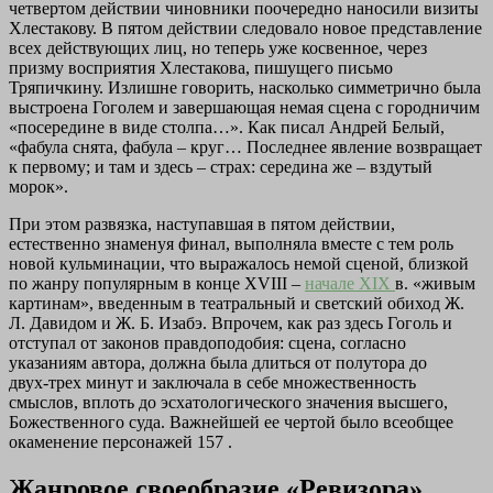
четвертом действии чиновники поочередно наносили визиты
Хлестакову. В пятом действии следовало новое представление
всех действующих лиц, но теперь уже косвенное, через
призму восприятия Хлестакова, пишущего письмо
Тряпичкину. Излишне говорить, насколько симметрично была
выстроена Гоголем и завершающая немая сцена с городничим
«посередине в виде столпа…». Как писал Андрей Белый,
«фабула снята, фабула – круг… Последнее явление возвращает
к первому; и там и здесь – страх: середина же – вздутый
морок».
При этом развязка, наступавшая в пятом действии,
естественно знаменуя финал, выполняла вместе с тем роль
новой кульминации, что выражалось немой сценой, близкой
по жанру популярным в конце XVIII –
начале XIX
в. «живым
картинам», введенным в театральный и светский обиход Ж.
Л. Давидом и Ж. Б. Изабэ. Впрочем, как раз здесь Гоголь и
отступал от законов правдоподобия: сцена, согласно
указаниям автора, должна была длиться от полутора до
двух‑трех минут и заключала в себе множественность
смыслов, вплоть до эсхатологического значения высшего,
Божественного суда. Важнейшей ее чертой было всеобщее
окаменение персонажей 157 .
Жанровое своеобразие «Ревизора»