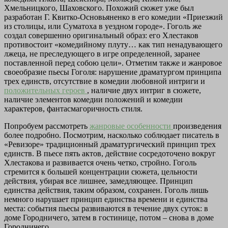
Хмельницкого, Шаховского. Похожий сюжет уже был
разработан Г. Квитко-Основьяненко в его комедии «Приезжий
из столицы, или Суматоха в уездном городе». Гоголь же
создал совершенно оригинальный образ: его Хлестаков
противостоит «комедийному плуту… как тип ненадувающего
лжеца, не преследующего в игре определенной, заранее
поставленной перед собою цели». Отметим также и жанровое
своеобразие пьесы Гоголя: нарушение драматургом принципа
трех единств, отсутствие в комедии любовной интриги и
положительных героев
, наличие двух интриг в сюжете,
наличие элементов комедии положений и комедии
характеров, фантасмагоричность стиля.
Попробуем рассмотреть
жанровые особенности
произведения
более подробно. Посмотрим, насколько соблюдает писатель в
«Ревизоре» традиционный драматургический принцип трех
единств. В пьесе пять актов, действие сосредоточено вокруг
Хлестакова и развивается очень четко, стройно. Гоголь
стремится к большей концентрации сюжета, цельности
действия, убирая все лишнее, замедляющее. Принцип
единства действия, таким образом, сохранен. Гоголь лишь
немного нарушает принцип единства времени и единства
места: события пьесы развиваются в течение двух суток: в
доме Городничего, затем в гостинице, потом – снова в доме
Городничего.