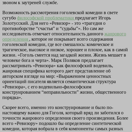
звоном к заутреней службе.
Возможность рассмотрения гоголевской комедии в свете
сугубо
философской проблематики
предлагает Игорь
Золотусский. Для него «Ревизор» - это «трагедия о
противоборстве “счастья” и “судьбы”». Но сам же
исследователь отмечает относительность данного
жанрового
определения
, которое не покрывает всего содержания
гоголевской комедии, где все смешалось: комическое и
трагическое, высокое и низкое, хорошее и плохое, как в самой
жизни. «Гоголь смеется над загадкой жизни. Жизнь мешает в
человеке бога и черта». Марк Поляков предлагает
рассматривать «Ревизора» как философский водевиль,
жанровая специфика которого дает представление об
авторском взгляде на мир: «Выражением ценностных
ориентаций писателя является семантическая структура
«Ревизора», с его водевильно-философским
конструированием “неправильности” жизни, общественного
порядка».
Скорее всего, именно это конструирование и было по-
настоящему важно для Гоголя, который вряд ли заботился о
точности жанрового определения своего произведения. Более
всего «Ревизору» подошло бы определение синтетической
комедии, которая вобрала в себя компоненты самых разных