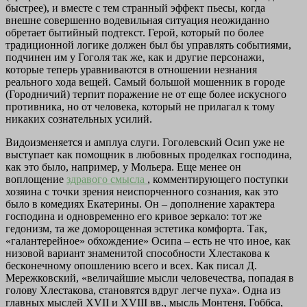
быстрее), и вместе с тем странный эффект пьесы, когда
внешне совершенно водевильная ситуация неожиданно
обретает бытийный подтекст. Герой, который по более
традиционной логике должен был бы управлять событиями,
подчинен им у Гоголя так же, как и другие персонажи,
которые теперь уравниваются в отношении незнания
реального хода вещей. Самый большой мошенник в городе
(Городничий) терпит поражение не от еще более искусного
противника, но от человека, который не прилагал к тому
никаких сознательных усилий.
Видоизменяется и амплуа слуги. Гоголевский Осип уже не
выступает как помощник в любовных проделках господина,
как это было, например, у Мольера. Еще менее он
воплощение
здравого смысла
, комментирующего поступки
хозяина с точки зрения неиспорченного сознания, как это
было в комедиях Екатерины. Он – дополнение характера
господина и одновременно его кривое зеркало: тот же
гедонизм, та же доморощенная эстетика комфорта. Так,
«галантерейное» обхождение» Осипа – есть не что иное, как
низовой вариант знаменитой способности Хлестакова к
бесконечному опошлению всего и всех. Как писал Д.
Мережковский, «величайшие мысли человечества, попадая в
голову Хлестакова, становятся вдруг легче пуха». Одна из
главных мыслей XVII и XVIII вв., мысль Монтеня, Гоббса,