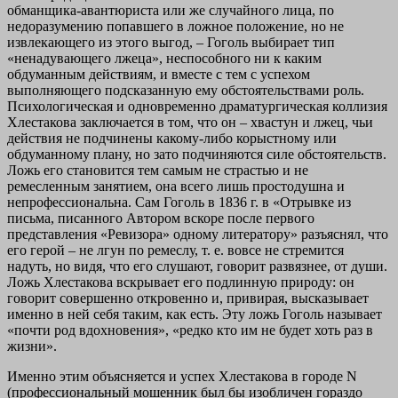
обманщика‑авантюриста или же случайного лица, по
недоразумению попавшего в ложное положение, но не
извлекающего из этого выгод, – Гоголь выбирает тип
«ненадувающего лжеца», неспособного ни к каким
обдуманным действиям, и вместе с тем с успехом
выполняющего подсказанную ему обстоятельствами роль.
Психологическая и одновременно драматургическая коллизия
Хлестакова заключается в том, что он – хвастун и лжец, чьи
действия не подчинены какому‑либо корыстному или
обдуманному плану, но зато подчиняются силе обстоятельств.
Ложь его становится тем самым не страстью и не
ремесленным занятием, она всего лишь простодушна и
непрофессиональна. Сам Гоголь в 1836 г. в «Отрывке из
письма, писанного Автором вскоре после первого
представления «Ревизора» одному литератору» разъяснял, что
его герой – не лгун по ремеслу, т. е. вовсе не стремится
надуть, но видя, что его слушают, говорит развязнее, от души.
Ложь Хлестакова вскрывает его подлинную природу: он
говорит совершенно откровенно и, привирая, высказывает
именно в ней себя таким, как есть. Эту ложь Гоголь называет
«почти род вдохновения», «редко кто им не будет хоть раз в
жизни».
Именно этим объясняется и успех Хлестакова в городе N
(профессиональный мошенник был бы изобличен гораздо