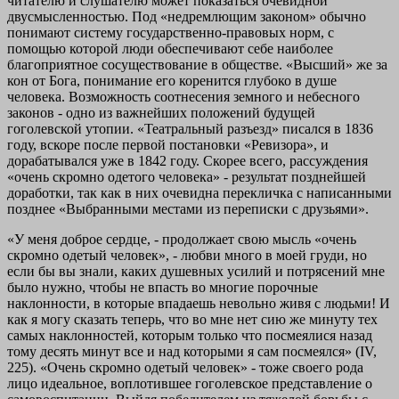
читателю и слушателю может показаться очевидной
двусмысленностью. Под «недремлющим законом» обычно
понимают систему государственно-правовых норм, с
помощью которой люди обеспечивают себе наиболее
благоприятное сосуществование в обществе. «Высший» же за
кон от Бога, понимание его коренится глубоко в душе
человека. Возможность соотнесения земного и небесного
законов - одно из важнейших положений будущей
гоголевской утопии. «Театральный разъезд» писался в 1836
году, вскоре после первой постановки «Ревизора», и
дорабатывался уже в 1842 году. Скорее всего, рассуждения
«очень скромно одетого человека» - результат позднейшей
доработки, так как в них очевидна перекличка с написанными
позднее «Выбранными местами из переписки с друзьями».
«У меня доброе сердце, - продолжает свою мысль «очень
скромно одетый человек», - любви много в моей груди, но
если бы вы знали, каких душевных усилий и потрясений мне
было нужно, чтобы не впасть во многие порочные
наклонности, в которые впадаешь невольно живя с людьми! И
как я могу сказать теперь, что во мне нет сию же минуту тех
самых наклонностей, которым только что посмеялися назад
тому десять минут все и над которыми я сам посмеялся» (IV,
225). «Очень скромно одетый человек» - тоже своего рода
лицо идеальное, воплотившее гоголевское представление о