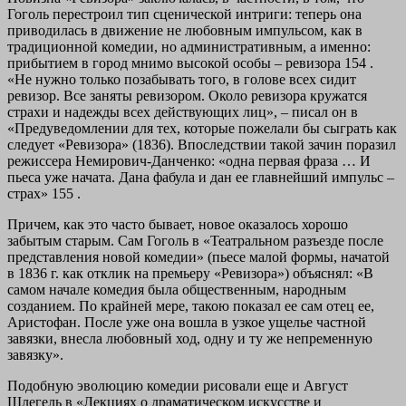
Гоголь перестроил тип сценической интриги: теперь она
приводилась в движение не любовным импульсом, как в
традиционной комедии, но административным, а именно:
прибытием в город мнимо высокой особы – ревизора 154 .
«Не нужно только позабывать того, в голове всех сидит
ревизор. Все заняты ревизором. Около ревизора кружатся
страхи и надежды всех действующих лиц», – писал он в
«Предуведомлении для тех, которые пожелали бы сыграть как
следует «Ревизора» (1836). Впоследствии такой зачин поразил
режиссера Немирович‑Данченко: «одна первая фраза … И
пьеса уже начата. Дана фабула и дан ее главнейший импульс –
страх» 155 .
Причем, как это часто бывает, новое оказалось хорошо
забытым старым. Сам Гоголь в «Театральном разъезде после
представления новой комедии» (пьесе малой формы, начатой
в 1836 г. как отклик на премьеру «Ревизора») объяснял: «В
самом начале комедия была общественным, народным
созданием. По крайней мере, такою показал ее сам отец ее,
Аристофан. После уже она вошла в узкое ущелье частной
завязки, внесла любовный ход, одну и ту же непременную
завязку».
Подобную эволюцию комедии рисовали еще и Август
Шлегель в «Лекциях о драматическом искусстве и