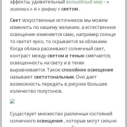
эффекты, удивительный
волшебный мир
- «
» и «
»
светом
.
живопись
графику
Свет
искусственных источников мы можем
изменить по на­шему желанию, а естественное
освещение изменяется само, например солнце
то светит ярко, то скрывается за облаками.
Когда облака рассеивают солнечный свет,
контраст между
све­том и тенью
смягчается,
освещенность на свету и в тенях
выравнивается. Такое
спокойное освещение
называют
светотональным.
Оно дает
возможность передать в рисунке боль­шее
количество полутонов.
Существует множество различных состояний
солнечного
ос­вещения
, которые могут сильно