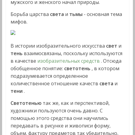
мужского и женского начал природы.
Борьба царства
света
и
тьмы
- основная тема
мифов.
В истории изобразительного искусства
свет
и
тень
взаимосвязаны, поскольку используются
в качестве
изобразительных средств
. Отсюда
обобщенное понятие:
светотень
, в котором
подразумевается определенное
количественное отношение качеств
света
и
тени
.
Светотенью
так же, как и перспективой,
художники пользу­ются очень давно. С
помощью этого средства они научились
передавать в рисунке и живописи форму,
объем, фактуру пред­метов так убедительно,