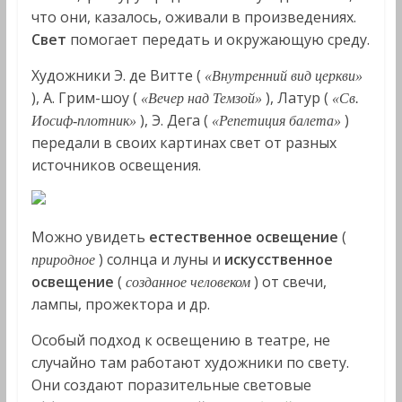
что они, казалось, оживали в произве­дениях.
Свет
помогает передать и окружающую среду.
Художники Э. де Витте (
«Внутренний вид церкви»
), А. Грим-шоу (
), Латур (
«Вечер над Темзой»
«Св.
), Э. Дега (
)
Иосиф-плотник»
«Репетиция балета»
передали в своих картинах свет от разных
источников освещения.
Можно увидеть
естественное освещение
(
) солнца и луны и
искусственное
природное
освещение
(
) от свечи,
созданное челове­ком
лампы, прожектора и др.
Особый подход к освещению в театре, не
случайно там рабо­тают художники по свету.
Они создают поразительные свето­вые