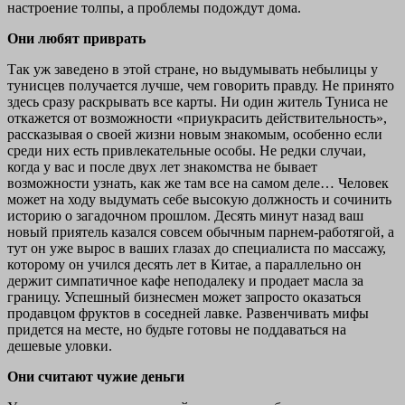
настроение толпы, а проблемы подождут дома.
Они любят приврать
Так уж заведено в этой стране, но выдумывать небылицы у
тунисцев получается лучше, чем говорить правду. Не принято
здесь сразу раскрывать все карты. Ни один житель Туниса не
откажется от возможности «приукрасить действительность»,
рассказывая о своей жизни новым знакомым, особенно если
среди них есть привлекательные особы. Не редки случаи,
когда у вас и после двух лет знакомства не бывает
возможности узнать, как же там все на самом деле… Человек
может на ходу выдумать себе высокую должность и сочинить
историю о загадочном прошлом. Десять минут назад ваш
новый приятель казался совсем обычным парнем-работягой, а
тут он уже вырос в ваших глазах до специалиста по массажу,
которому он учился десять лет в Китае, а параллельно он
держит симпатичное кафе неподалеку и продает масла за
границу. Успешный бизнесмен может запросто оказаться
продавцом фруктов в соседней лавке. Развенчивать мифы
придется на месте, но будьте готовы не поддаваться на
дешевые уловки.
Они считают чужие деньги