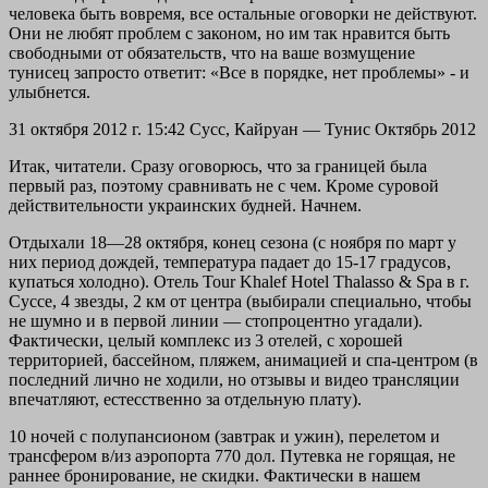
человека быть вовремя, все остальные оговорки не действуют.
Они не любят проблем с законом, но им так нравится быть
свободными от обязательств, что на ваше возмущение
тунисец запросто ответит: «Все в порядке, нет проблемы» - и
улыбнется.
31 октября 2012 г. 15:42
Сусс, Кайруан — Тунис
Октябрь 2012
Итак, читатели. Сразу оговорюсь, что за границей была
первый раз, поэтому сравнивать не с чем. Кроме суровой
действительности украинских будней. Начнем.
Отдыхали 18—28 октября, конец сезона (с ноября по март у
них период дождей, температура падает до 15-17 градусов,
купаться холодно). Отель Tour Khalef Hotel Thalasso & Spa в г.
Суссе, 4 звезды, 2 км от центра (выбирали специально, чтобы
не шумно и в первой линии — стопроцентно угадали).
Фактически, целый комплекс из 3 отелей, с хорошей
территорией, бассейном, пляжем, анимацией и спа-центром (в
последний лично не ходили, но отзывы и видео трансляции
впечатляют, естесственно за отдельную плату).
10 ночей с полупансионом (завтрак и ужин), перелетом и
трансфером в/из аэропорта 770 дол. Путевка не горящая, не
раннее бронирование, не скидки. Фактически в нашем