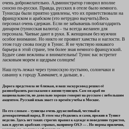
очень доброжелательно. Администратор говорил вполне
сносно по-русски. Правда, русских в отеле было немного.
Тунисцы были приятно удивлены, что их приветствовали на
французском и арабском (это нетрудно выучить).Весь
персонал очень сдержан. Если не забываешь поблагодарить
динаром (тунисская валюта) – ты всегда желанен для
персонала. Чаевые дают в руки. К женщинам без мужчин
особое внимание. Но никто не проявит хамства и наглости. В
этом году снова поеду в Тунис. Я не чувствую никакого
барьера в этой стране, тем более зная немного французский.
Будьте сами вежливы и внимательны! Тунис вас встретит
ласковым морем и щедрым солнцем!
Наш путь лежал через тунисскую пустыню, солончаки и
саванну к городу Хаммамет, и дальше, в .
Дорога предстояла не близкая, и наш экскурсовод решил её
разнообразить рассказами о жизни тунисцев. Сам он араб по
национальности, но довольно хорошо говорит на русском с небольшим
акцентом. Русский язык знает со времён учебы в Москве.
По его словам – тунисцы очень дружелюбный, честный и
демократичный народ. В этом мы убедились и сами, прожив в Тунисе
неделю. Здесь нет таких строгих правил к одежде и поведению туристов,
как в других арабских странах, например ОАЭ — . Но нормы приличия,