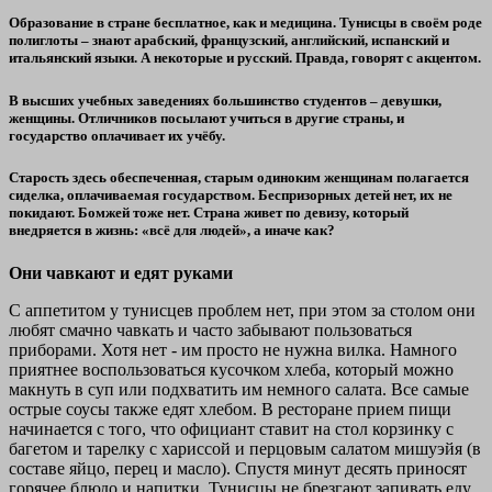
Образование в стране бесплатное, как и медицина. Тунисцы в своём роде
полиглоты – знают арабский, французский, английский, испанский и
итальянский языки. А некоторые и русский. Правда, говорят с акцентом.
В высших учебных заведениях большинство студентов – девушки,
женщины. Отличников посылают учиться в другие страны,
и
государство оплачивает их учёбу.
Старость здесь обеспеченная, старым одиноким женщинам полагается
сиделка, оплачиваемая государством. Беспризорных детей нет, их не
покидают. Бомжей тоже нет. Страна живет по девизу, который
внедряется в жизнь: «всё для людей», а иначе как?
Они чавкают и едят руками
С аппетитом у тунисцев проблем нет, при этом за столом они
любят смачно чавкать и часто забывают пользоваться
приборами. Хотя нет - им просто не нужна вилка. Намного
приятнее воспользоваться кусочком хлеба, который можно
макнуть в суп или подхватить им немного салата. Все самые
острые соусы также едят хлебом. В ресторане прием пищи
начинается с того, что официант ставит на стол корзинку с
багетом и тарелку с хариссой и перцовым салатом мишуэйя (в
составе яйцо, перец и масло). Спустя минут десять приносят
горячее блюдо и напитки. Тунисцы не брезгают запивать еду