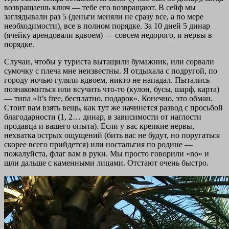
возвращаешь ключ — тебе его возвращают. В сейф мы
заглядывали раз 5 (деньги меняли не сразу все, а по мере
необходимости), все в полном порядке. За 10 дней 5 динар
(ячейку арендовали вдвоем) — совсем недорого, и нервы в
порядке.
Случаи, чтобы у туриста вытащили бумажник, или сорвали
сумочку с плеча мне неизвестны. Я отдыхала с подругой, по
городу ночью гуляли вдвоем, никто не нападал. Пытались
познакомиться или всучить что-то (кулон, бусы, шарф, карта)
— типа «It’s free, бесплатно, подарок». Конечно, это обман.
Стоит вам взять вещь, как тут же начинется развод с просьбой
благодарности (1, 2… динар, в зависимости от наглости
продавца и вашего опыта). Если у вас крепкие нервы,
нехватка острых ощущений (бить вас не будут, но поругаться
скорее всего прийдется) или ностальгия по родине —
пожалуйста, флаг вам в руки. Мы просто говорили «no» и
шли дальше с каменными лицами. Отстают очень быстро.