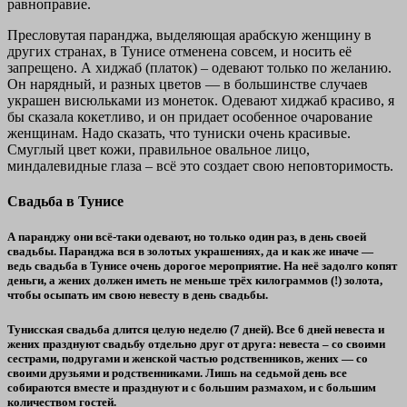
равноправие.
Пресловутая паранджа, выделяющая арабскую женщину в
других странах, в Тунисе отменена совсем, и носить её
запрещено. А хиджаб (платок) – одевают только по желанию.
Он нарядный, и разных цветов — в большинстве случаев
украшен висюльками из монеток. Одевают хиджаб красиво, я
бы сказала кокетливо, и он придает особенное очарование
женщинам. Надо сказать, что туниски очень красивые.
Смуглый цвет кожи, правильное овальное лицо,
миндалевидные глаза – всё это создает свою неповторимость.
Свадьба в Тунисе
А паранджу они всё-таки одевают, но только один раз, в день своей
свадьбы. Паранджа вся в золотых украшениях, да и как же иначе —
ведь свадьба в Тунисе очень дорогое мероприятие. На неё задолго копят
деньги, а жених должен иметь не меньше трёх килограммов (!) золота,
чтобы осыпать им свою невесту в день свадьбы.
Тунисская свадьба длится целую неделю (7 дней). Все 6 дней невеста и
жених празднуют свадьбу отдельно друг от друга: невеста – со своими
сестрами, подругами и женской частью родственников, жених — со
своими друзьями и родственниками. Лишь на седьмой день все
собираются вместе и празднуют и с большим размахом, и с большим
количеством гостей.