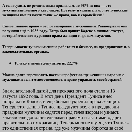
А если судить по религиозным признакам, то 98% из них — это
мусульмане, немного католиков. Поэтому и удивительно, что тунисские
женщины имеют почти такие же права, как и европейские!
Самое главное право – это равноправие с мужчинами. Равноправие они
получили ещё в 1956 году. Тогда был принят Кодекс о личном статусе,
который отменил и уравнял права
женщин с правами мужчин.
Теперь многие туниски активно работают в бизнесе, на предприятиях и, в
законодательных органах.
Только в палате депутатов их 22,7%
Можно долго перечислять посты и профессии, где женщины наравне с
мужчинами делят
ответственность и право управлять своей страной.
Знаменательной датой для прекрасного пола стало и 13
августа 1992 года. В этот день Президент Туниса внес
поправки в Кодекс, и ещё больше укрепил права женщин.
Теперь этот день в Тунисе празднуют все, а в преддверии
праздника мужчины садятся перед телевизором и узнают,
какими ещё дополнительными правами и льготами одарит
правительство их красавиц. Теперь многие
шутят, что Тунис –
это единственная страна, где уже мужчины борются за своё