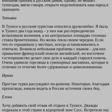
Внешняя приязнь к русским дамам, однако, не мешает
тунисцам, мягко говоря, открыто недолюбливать наш народ в
принципе.
Татьяна
В Тунисе к русским туристам относятся дружелюбно. Я была
в Тунисе два года назад – у них как раз периодически
вспыхивали волнения, а на центральных площадях столицы
стояла бронетехника. Но жизнь текла своим чередом. Если
что-то спрашивала у местных, всегда останавливались и
отвечали. Возникла небольшая проблема с языком – для них
привычнее французский нежели английский, но восточное
гостеприимство делает свое дело и каждый старался помочь.
Очень удивили торговцы в сувенирных магазинах, которые в
отличии от египтян более сдержанные и цивилизованные.
Ирина
Простые турки рассуждают по-разному. Некоторые, благодаря
пропаганде, начали видеть в России источник своих бед.
Елена
Хочу добавить свой отзыв об отдыхе в Тунисе. Дважды
отдыхала в этой стране в курортной зоне Сусс. Встретили нас