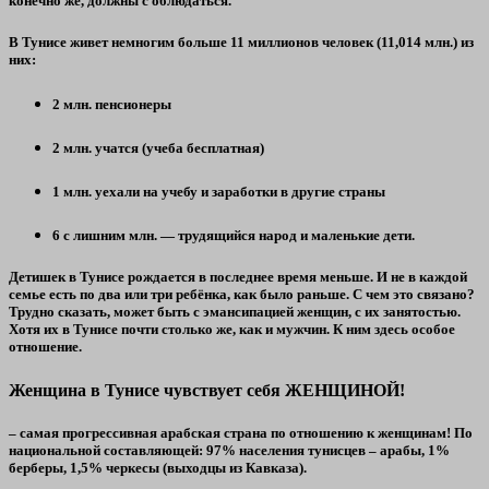
конечно же, должны с
облюдаться.
В Тунисе живет немногим больше 11 миллионов человек (11,014 млн.) из
них:
2 млн. пенсионеры
2 млн. учатся (учеба бесплатная)
1 млн. уехали на учебу и заработки в другие страны
6 с лишним млн. — трудящийся народ и маленькие дети.
Детишек в Тунисе рождается в последнее время меньше. И не в каждой
семье есть по два или три ребёнка, как было раньше. С чем это связано?
Трудно сказать, может быть с эмансипацией женщин, с их занятостью.
Хотя их в Тунисе почти столько же, как и мужчин. К ним здесь особое
отношение.
Женщина в Тунисе чувствует себя ЖЕНЩИНОЙ!
– самая прогрессивная арабская страна по отношению к женщинам! По
национальной составляющей: 97% населения тунисцев – арабы, 1%
берберы, 1,5% черкесы (выходцы из Кавказа).