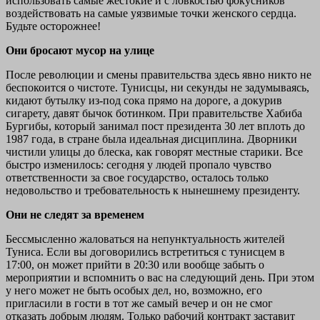
использовать самые жестокие и с ловкостью фокусников
воздействовать на самые уязвимые точки женского сердца.
Будьте осторожнее!
Они бросают мусор на улице
После революции и смены правительства здесь явно никто не
беспокоится о чистоте. Тунисцы, ни секунды не задумываясь,
кидают бутылку из-под сока прямо на дороге, а докурив
сигарету, давят бычок ботинком. При правительстве Хабиба
Бургибы, который занимал пост президента 30 лет вплоть до
1987 года, в стране была идеальная дисциплина. Дворники
чистили улицы до блеска, как говорят местные старики. Все
быстро изменилось: сегодня у людей пропало чувство
ответственности за свое государство, осталось только
недовольство и требовательность к нынешнему президенту.
Они не следят за временем
Бессмысленно жаловаться на непунктуальность жителей
Туниса. Если вы договорились встретиться с тунисцем в
17:00, он может прийти в 20:30 или вообще забыть о
мероприятии и вспомнить о вас на следующий день. При этом
у него может не быть особых дел, но, возможно, его
пригласили в гости в тот же самый вечер и он не смог
отказать добрым людям. Только рабочий контракт заставит