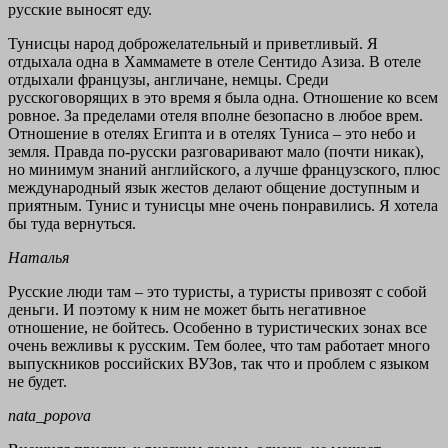
русские выносят еду.
Тунисцы народ доброжелательный и приветливый. Я
отдыхала одна в Хаммамете в отеле Сентидо Азиза. В отеле
отдыхали французы, англичане, немцы. Среди
русскоговорящих в это время я была одна. Отношение ко всем
ровное. За пределами отеля вполне безопасно в любое врем.
Отношение в отелях Египта и в отелях Туниса – это небо и
земля. Правда по-русски разговаривают мало (почти никак),
но минимум знаний английского, а лучше французского, плюс
международный язык жестов делают общение доступным и
приятным. Тунис и тунисцы мне очень понравились. Я хотела
бы туда вернуться.
Наталья
Русские люди там – это туристы, а туристы привозят с собой
деньги. И поэтому к ним не может быть негативное
отношение, не бойтесь. Особенно в туристических зонах все
очень вежливы к русским. Тем более, что там работает много
выпускников российских ВУЗов, так что и проблем с языком
не будет.
nata_popova