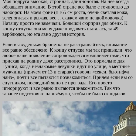
Моя подруга высокая, стройная, длинноногая. На нее всегда
обращают внимание. В этой стране все было с точностью до
наоборот. На моем фоне (я 165 см роста, очень светлая кожа,
зеленоглазая и рыжая, вес… скажем явно не дюймовочка)
Наташу просто не замечали. Большой сюрприз для обеих. К
концу отпуска она меня даже продавать пыталась, за 49
верблюдов, но эта явно другая история.
Если вы худенькая брюнетка не расстраивайтесь, внимание
все равно обеспечено. К концу отпуска мы так привыкли, что
любое наше появление сопровождается комплиментами, что
приехав на родину даже расстроились. Это нормально для
Туниса, когда незнакомые девушки идут по улице, а местные
мужчины (причем от 13 и старше) говорят «секси, бьютифул,
найз», почти все пытаются познакомиться. Причем если вы со
спутником, последний явно не преграда. Его просто
игнорируют и все равно пытаются знакомиться. Так что
заранее подготовьте парня/мужа, чтобы не было скандалов.