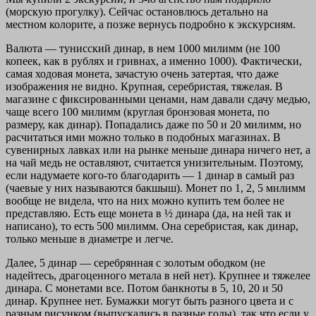
(морскую прогулку). Сейчас остановлюсь детально на
местном колорите, а позже вернусь подробно к экскурсиям.
Валюта — тунисский динар, в нем 1000 милимм (не 100
копеек, как в рублях и гривнах, а именно 1000). Фактически,
самая ходовая монета, зачастую очень затертая, что даже
изображения не видно. Крупная, серебристая, тяжелая. В
магазине с фиксированными ценами, нам давали сдачу медью,
чаще всего 100 милимм (круглая бронзовая монета, по
размеру, как динар). Попадались даже по 50 и 20 милимм, но
расчитаться ими можно только в подобных магазинах. В
сувенирных лавках или на рынке меньше динара ничего нет, а
на чай медь не оставляют, считается унизительным. Поэтому,
если надумаете кого-то благодарить — 1 динар в самый раз
(чаевые у них называются бакшыш). Монет по 1, 2, 5 милимм
вообще не видела, что на них можно купить тем более не
представляю. Есть еще монета в ½ динара (да, на ней так и
написано), то есть 500 милимм. Она серебристая, как динар,
только меньше в диаметре и легче.
Далее, 5 динар — серебрянная с золотым ободком (не
надейтесь, драгоценного метала в ней нет). Крупнее и тяжелее
динара. С монетами все. Потом банкноты в 5, 10, 20 и 50
динар. Крупнее нет. Бумажки могут быть разного цвета и с
разным рисунком (выпускались в разные годы), так что если у