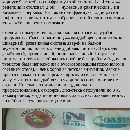
корпусе 9 этажей, но по французской системе 1-ый этаж —
рецепция и столовая, 2-ой — нулевой, а фактический 3-ий
называется первым. Вот такие они французы, один раз на
лифте покатались, потом разобрались, и таблички на каждом
этаже «You are here» помогают.
Отелем и номером очень довольна, все красиво, удобно,
продуманно. Смена полотенец — каждый день, вид из окна
шикарный, раздвижная система дверей на балкон,
звукоизоляция, постель очень удобная, чистота. Персонал
улыбчивый, приветливый, но не навязчивый. По-русски
понимают почти все, общались вообще без проблем (у других
туристов была напряженка с русскоговорящим персоналом в
соседнем отеле). Очень хорошая детская анимация, мелкие
просто визжали от восторга. За врослую сказать много не
могу, мы почти каждый вечер уходили в город, в отеле не
сидели. Но слышала живое пение (довольно
профессионально), саксофон, дискотека с полуночи до 3-х,
аквааэробика, когда волн не было, дартс, настольный теннис,
волейбол. Скучающих лиц не видела.