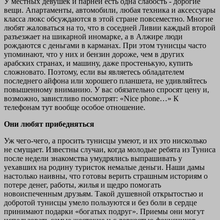
У местных девушек и парней есть одна слабость - дорогие
вещи. Апартаменты, автомобили, любая техника и аксессуары
класса люкс обсуждаются в этой стране повсеместно. Многие
любят жаловаться на то, что в соседней Ливии каждый второй
разъезжает на шикарной иномарке, а в Алжире люди
рождаются с деньгами в карманах. При этом тунисцы часто
упоминают, что у них и бензин дороже, чем в других
арабских странах, и машину, даже простенькую, купить
сложновато. Поэтому, если вы являетесь обладателем
последнего айфона или хорошего планшета, не удивляйтесь
повышенному вниманию. У вас обязательно спросят цену и,
возможно, завистливо посмотрят: «Nice phone…» К
телефонам тут вообще особое отношение.
Они любят прибедняться
Уж чего-чего, а просить тунисцы умеют, и их это нисколько
не смущает. Известны случаи, когда молодые ребята из Туниса
после недели знакомства умудрялись выпрашивать у
уехавших на родину туристок немалые деньги. Наши дамы
настолько наивны, что готовы верить страшным историям о
потере денег, работы, жилья и щедро помогать
новоиспеченным друзьям. Такой душевной открытостью и
добротой тунисцы умело пользуются и без боли в сердце
принимают подарки «богатых подруг». Приемы они могут