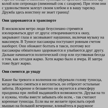
колой или ситронадо (лимонный сок с сахаром). При этом они
с удовольствием залезут своим хлебом и в вашу тарелку.
Дружба здесь воистину не знает границ!
Они здороваются в транспорте
В московском метро люди безуспешно стремятся
изолироваться друг от друга: отворачиваются к окну,
закрывают глаза и засовывают наушники, включая музыку на
максимум. В Тунисе пассажиры поступают ровным счетом
наоборот. Они обожают болтать в такси, поэтому все
пассажиры обязательно здороваются и улыбаются друг другу.
Дальше начинается политический спор или пустяковая беседа
о том, как сегодня жарко. Хотя жарко было и вчера. И завтра
тоже будет жарко.
Они смеются до упаду
Какие бы тревоги и волнения ни обуревали голову тунисца,
когда можно смеяться и веселиться, он отбросит остальные
заботы. Искренне и беззаветно он окунется в атмосферу
праздника при любой выдавшейся возможности. Друзья на то
и нужны, чтобы вместе забывать обо всем, - так считают
коренные тунисцы. Если вы не желаете прослыть серой
мышью на большой вечеринке, вливайтесь в радужное