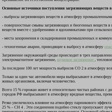
Основные источники поступления загрязняющих веществ
- выбросы загрязняющих веществ в атмосферу промышленными,
- поверхностные смывы загрязняющих и биогенных веществ в 
веществ вместе с удобрениями и ядохимикатами при сельскохо
- места захоронения и складирования промышленных и коммун
- техногенные аварии, приводящие к выбросу в атмосферу
опа
Загрязнение окружающей среды происходит в трех направлениях
электромагнитное загрязнение,
шумовое загрязнение
, теплово
За последние 100 лет мощность выбросов СО 2 в атмосферу возрос
Только за один час автомобили мира выбрасывают в атмосферу 
живых организмов, включая человечество.
Всего 15 % горожан живет в относительно чистых районах с д
городов РФ выбрасывают в атмосферу вредные вещества, пре
Резко увеличилось влияние на атмосферу парникового эффекта 
25 % – СН 4 . Эти соединения подобно стеклу пропускают лучи
температура поверхности земли повышается. Основной объем в