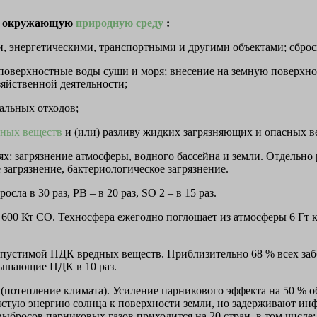
 в окружающую
природную среду
:
 энергетическими, транспортными и другими объектами; сброс
поверхностные воды суши и моря; внесение на земную поверхно
зяйственной деятельности;
альных отходов;
сных веществ
и (или) разливу жидких загрязняющих и опасных ве
: загрязнение атмосферы, водного бассейна и земли. Отдельно 
е загрязнение, бактериологическое загрязнение.
ла в 30 раз, PВ – в 20 раз, SO 2 – в 15 раз.
600 Кт СО. Техносфера ежегодно поглощает из атмосферы 6 Гт ки
опустимой ПДК вредных веществ. Приблизительно 68 % всех заб
вышающие ПДК в 10 раз.
(потепление климата). Усиление парникового эффекта на 50 % о
стую энергию солнца к поверхности земли, но задерживают инфра
ыбросов парниковых газов приходится на 20 стран, в том числе