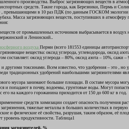
ышленного производства. Выброс загрязняющих веществ в атмосфер
транспортных средств. Такие города, как Березники, Пермь и Сол
е , превышающими в 10 раз ПДК (по данным ГОСКОМ экологии 
 Губаха. Масса загрязняющих веществ, поступивших в атмосферу
ния:
веществ от промышленных источников выбрасывается в воздух н
зержинский и Ленинский..
мосферного воздуха
Перми (всего 181553 единицы автотранспорт
грязняющие вещества: оксид углерода, углеводорода, оксид азот
м составляет: оксид углерода – 80%, оксид азота – 10%, сажи – 
 и другими токсинами. Всем известно, что удобрения – это , но
Среди традиционных удобрений наибольшими загрязнителями яв
ого мусора занимают большие площади. В составе мусора могут 
ся и попадают в почву, водоемы, грунтовые воды. Могут попаст
 его на каждого горожанина приходится от 150 до 600 кг в год.
рименение средств химизации создает опасность получения р
о загрязнения, тяжелые металлы в больших количествах в первую
кие и физические её свойства, разрушая, таким образом, её пл
ает уровень продуктивности. Таблица1
яния загрязнителей, %