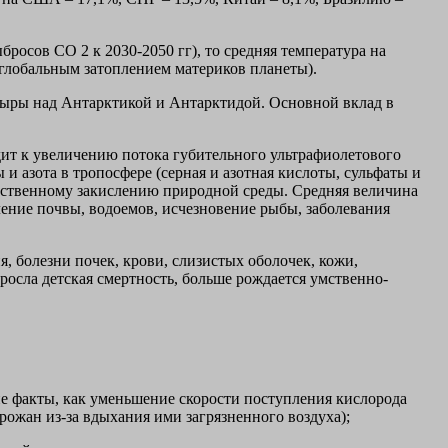
росов СО 2 к 2030-2050 гг), то средняя температура на
с глобальным затоплением материков планеты).
 дыры над Антарктикой и Антарктидой. Основной вклад в
дит к увеличению потока губительного ультрафиолетового
 и азота в тропосфере (серная и азотная кислоты, сульфаты и
ественному закислению природной среды. Средняя величина
ление почвы, водоемов, исчезновение рыбы, заболевания
 болезни почек, крови, слизистых оболочек, кожи,
зросла детская смертность, больше рождается умственно-
е факты, как уменьшение скорости поступления кислорода
рожан из-за вдыхания ими загрязненного воздуха);