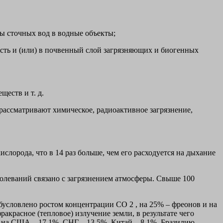
ы сточных вод в водные объекты;
сть и (или) в почвенный слой загрязняющих и биогенных
ществ и т. д.
рассматривают химическое, радиоактивное загрязнение,
слорода, что в 14 раз больше, чем его расходуется на дыхание
олеваний связано с загрязнением атмосферы. Свыше 100
бусловлено ростом концентрации СО 2 , на 25% – фреонов и на
красное (тепловое) излучение земли, в результате чего
: на США – 17,1%, СНГ – 13,5%, Китай – 8,1%, Бразилию –