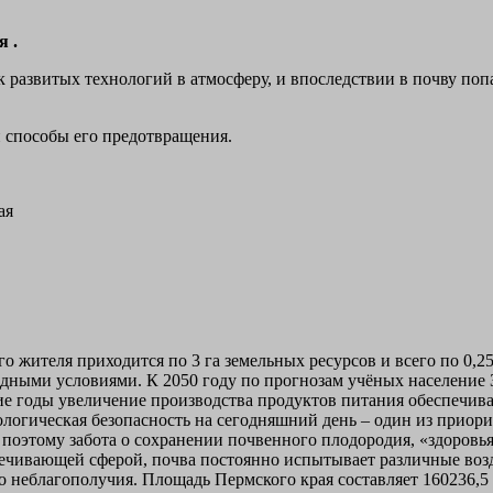
я .
ек развитых технологий в атмосферу, и впоследствии в почву п
и способы его предотвращения.
ая
го жителя приходится по 3 га земельных ресурсов и всего по 0,2
ными условиями. К 2050 году по прогнозам учёных население З
ие годы увеличение производства продуктов питания обеспечива
ологическая безопасность на сегодняшний день – один из приор
 поэтому забота о сохранении почвенного плодородия, «здоровь
ечивающей сферой, почва постоянно испытывает различные воз
 неблагополучия. Площадь Пермского края составляет 160236,5 к