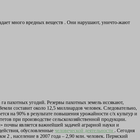
опадает много вредных веществ . Они нарушают, уничто-жают
5 га пахотных угодий. Резервы пахотных земель иссякают,
емли составит около 12,5 миллиардов человек. Следовательно,
ется на 90% в результате повышения урожайности с/х культур и
итетов при производстве сельскохозяйственной продукции.
я» почвы является важнейшей задачей аграрной науки и
действия, обусловленные
человеческой деятельности
. Сегодня
м 2 , население в 2007 года – 2,90 млн. человек. Пермский