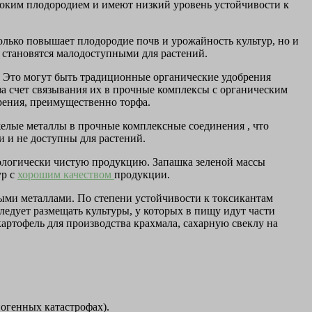
ысоким плодородием и имеют низкий уровень устойчивости к
олько повышает плодородие почв и урожайность культур, но и
 становятся малодоступными для растений.
 Это могут быть традиционные органические удобрения
за счет связывания их в прочные комплексы с органическим
брения, преимущественно торфа.
желые металлы в прочные комплексные соединения , что
 и не доступны для растений.
кологически чистую продукцию. Запашка зеленой массы
ур с
хорошим качеством
продукции.
лыми металлами. По степени устойчивости к токсикантам
едует размещать культуры, у которых в пищу идут части
картофель для производства крахмала, сахарную свеклу на
ногенных катастрофах).