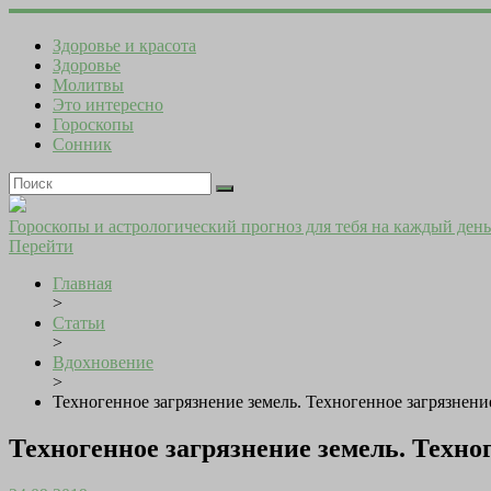
Здоровье и красота
Здоровье
Молитвы
Это интересно
Гороскопы
Сонник
Гороскопы и астрологический прогноз для тебя на каждый день
Перейти
Главная
>
Статьи
>
Вдохновение
>
Техногенное загрязнение земель. Техногенное загрязнени
Техногенное загрязнение земель. Техно