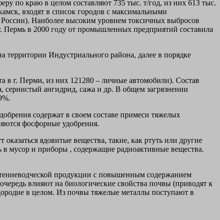
у по краю в целом составляют 735 тыс. т/год, из них 613 тыс.
икамск, входят в список городов с максимальными
России). Наиболее высоким уровнем токсичных выбросов
 г. Пермь в 2000 году от промышленных предприятий составила
а территории Индустриального района, далее в порядке
а в г. Перми, из них 121280 – личные автомобили). Состав
а, сернистый ангидрид, сажа и др. В общем загрязнении
9%.
 удобрения содержат в своем составе примеси тяжелых
ляются фосфорные удобрения.
оказаться ядовитые вещества, такие, как ртуть или другие
ь в мусор и приборы , содержащие радиоактивные вещества.
астениеводческой продукции с повышенным содержанием
 очередь влияют на биологические свойства почвы (приводят к
одородие в целом. Из почвы тяжелые металлы поступают в