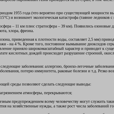
риодом 1955 года (что вероятно при существующей мощности выб
(15°С) и возникнет экологическая катастрофа (таяние ледников 
осфера – 11 км плюс стратосфера – 39 км). Появились озоновые
ота, хлора, фреона.
зона, приведенная к плотности воды, составляет 2,5 мм) приво
кожи - на 4 %. Кроме того, постоянное вымывание диоксидов серы
 явление приняло широкомасштабный характер и приводит к сущ
льтате кислотных дождей происходит разрушение строений, окис
следующие заболевания: аллергию, бронхо-легочные заболевания,
болевания, потерю иммунитета, раковые болезни и т.д. Резко во
ающей среды позволяют сделать следующие выводы:
загрязнением атмосферы, перекрываются;
езным предупреждением всему человечеству могут служить таки
тия на хозяйственные нужды, а также рост числа заболеваний го