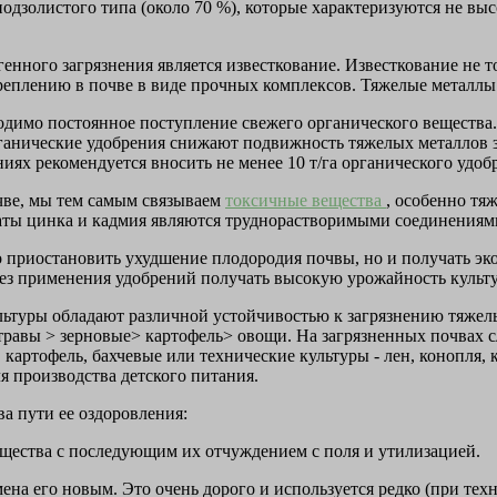
одзолистого типа (около 70 %), которые характеризуются не в
нного загрязнения является известкование. Известкование не т
реплению в почве в виде прочных комплексов. Тяжелые металлы
димо постоянное поступление свежего органического вещества.
Органические удобрения снижают подвижность тяжелых металлов 
иях рекомендуется вносить не менее 10 т/га органического удо
чве, мы тем самым связываем
токсичные вещества
, особенно тя
ты цинка и кадмия являются труднорастворимыми соединениями
ко приостановить ухудшение плодородия почвы, но и получать э
 без применения удобрений получать высокую урожайность культ
культуры обладают различной устойчивостью к загрязнению тяже
травы > зерновые> картофель> овощи. На загрязненных почвах сл
картофель, бахчевые или технические культуры - лен, конопля, 
я производства детского питания.
а пути ее оздоровления:
щества с последующим их отчуждением с поля и утилизацией.
ена его новым. Это очень дорого и используется редко (при тех