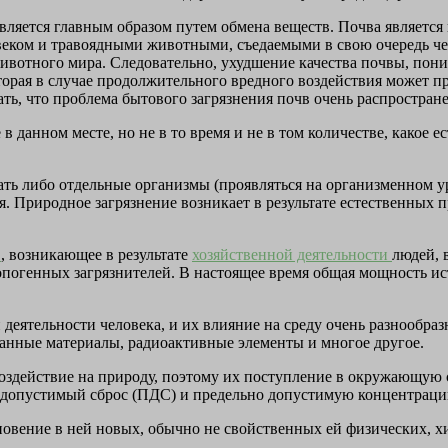
твляется главным образом путем обмена веществ. Почва являетс
ловеком и травоядными животными, съедаемыми в свою очередь ч
животного мира. Следовательно, ухудшение качества почвы, пон
оторая в случае продол­жительного вредного воздействия может 
ь, что проблема бытового загрязнения почв очень распростране
е в данном месте, но не в то время и не в том количестве, како
ать либо отдельные организмы (проявляться на организменном у
. Природное загрязнение возникает в результате естествен­ных п
ы
, возникающее в результате
хозяйственной деятельности
людей, 
погенных загрязнителей. В настоящее время общая мощность ис
деятельности человека, и их влияние на среду очень разнообразн
данные материалы, радио­активные элементы и многое другое.
воздействие на природу, поэтому их поступление в окружающую 
о допустимый сброс (ПДС) и пре­дельно допустимую концентраци
новение в ней новых, обычно не свойственных ей физических, 