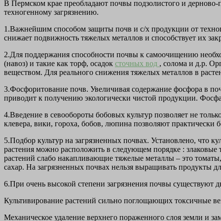
В Пермском крае преобладают почвы подзолистого и дерново-п
техногенному загрязнению.
1.Важнейшим способом защиты почв и с/х продукции от техноге
снижает подвижность тяжелых металлов и способствует их зак
2.Для поддержания способности почвы к самоочищению необхо
(навоз) и такие как торф, осадок
сточных вод
, солома и д.р. 
веществом. Для реального снижения тяжелых металлов в растен
3.Фосфоритование почв. Увеличивая содержание фосфора в по
приводит к получению экологически чистой продукции. Фосфа
4.Введение в севообороты бобовых культур позволяет не толь
клевера, вики, гороха, бобов, люпина позволяют практически
5.Подбор культур на загрязненных почвах. Установлено, что 
растения можно расположить в следующем порядке : злаковые 
растений слабо накапливающие тяжелые металлы – это томаты, 
сахар. На загрязненных почвах нельзя выращивать продукты дл
6.При очень высокой степени загрязнения почвы существуют дв
Культивирование растений сильно поглощающих токсичные ве
Механическое удаление верхнего пораженного слоя земли и зам