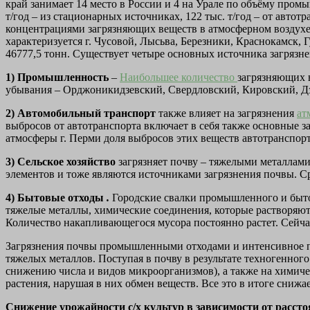
край занимает 14 место в России и 4 на Урале по объёму пром
т/год – из стационарных источниках, 122 тыс. т/год – от авто
концентрациями загрязняющих веществ в атмосферном воздух
характеризуется г. Чусовой, Лысьва, Березники, Краснокамск,
46777,5 тонн. Существует четыре основных источника загрязне
1) Промышленность
–
Наибольшее количество
загрязняющих 
убывания – Орджоникидзевский, Свердловский, Кировский, Д
2) Автомобильный транспорт
также влияет на загрязнения
ат
выбросов от автотранспорта включает в себя также основные за
атмосферы г. Перми доля выбросов этих веществ автотранспорто
3) Сельское хозяйство
загрязняет почву – тяжелыми металлами
элементов и тоже являются источниками загрязнения почвы. 
4)
Бытовые отходы
.
Городские свалки промышленного и бытов
тяжелые металлы, химические соединения, которые растворяют
Количество накапливающегося мусора постоянно растет. Сейчас
Загрязнения почвы промышленными отходами и интенсивное п
тяжелых металлов. Поступая в почву в результате техногенног
снижению числа и видов микроорганизмов), а также на химичес
растения, нарушая в них обмен веществ. Все это в итоге сниж
Снижение урожайности с/х культур в зависимости от рассто