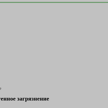
е
генное загрязнение