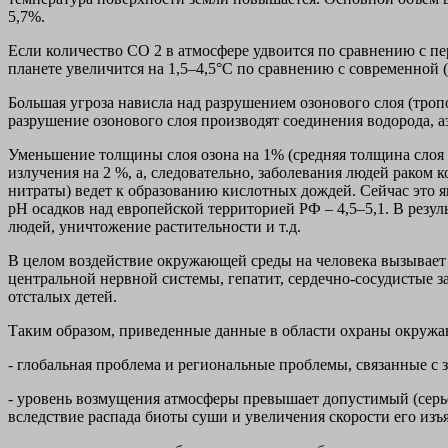
5,7%.
Если количество СО 2 в атмосфере удвоится по сравнению с пе
планете увеличится на 1,5–4,5°С по сравнению с современной 
Большая угроза нависла над разрушением озонового слоя (троп
разрушение озонового слоя производят соединения водорода, аз
Уменьшение толщины слоя озона на 1% (средняя толщина слоя о
излучения на 2 %, а, следовательно, заболевания людей раком 
нитраты) ведет к образованию кислотных дождей. Сейчас это
рН осадков над европейской территорией РФ – 4,5–5,1. В резу
людей, уничтожение растительности и т.д.
В целом воздействие окружающей среды на человека вызывает 
центральной нервной системы, гепатит, сердечно-сосудистые за
отсталых детей.
Таким образом, приведенные данные в области охраны окруж
- глобальная проблема и региональные проблемы, связанные с 
- уровень возмущения атмосферы превышает допустимый (серь
вследствие распада биоты суши и увеличения скорости его изъя