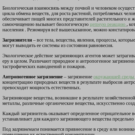
Биологическая взаимосвязь между почвой и человеком осу­щес
цикла обмена веществ, для роста растений, потреб­ляемых че
обеспечивает пищей многих представителей расти­тельного и 
самоочищению вызы­вает биологическую
цепную реакцию
, к
населения .
Резюмируя всё вышесказанное, можно констатироват
Загрязнители
– все тела, вещества, явления, процессы, которы
могут выводить ее системы из состояния равновесия.
Экологическое действие загрязняющих агентов может затрагив
еру в целом. Различают природное и антропогенное загрязнения
тастрофических наводнений и пожаров.
Антропогенное загрязнение
– загрязнение
окружающей сред
концентрацию природных веществ в результате выбросов антро
превосхо­дит мощность естественных.
Загрязняющие вещества, возникшие в результате хо­зяйственной 
металлы, различные органичес­кие вещества, искусственно соз
Каждый загрязнитель оказывает определенное отрица­тельное 
устанавливает для каждого загрязняю­щего вещества предельн
Под
загрязнением
понимается привнесение в среду или возник
превышение их естественной концентрации.