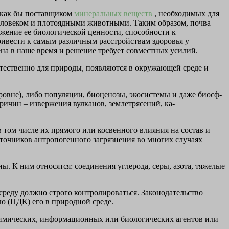
я как бы поставщиком
минеральных веществ
, необхо­димых для
еловеком и плотоядными животными. Таким об­разом, почва
ижение ее биологической ценности, способности к
привести к самым различным расстройствам здоровья у
на в наше время и решение требует совместных усилий.
е естественно для природы, появляются в окружающей среде и
ровне), либо популяции, биоценозы, экосистемы и даже биосф­
ричин – извержения вулканов, землетрясений, ка­
в том числе их прямого или косвенного влияния на состав и
точников антропогенного загрязнения во многих случаях
ы. К ним относятся: соединения углеро­да, серы, азота, тяжелые
среду должно строго контролироваться. Законодательство
ю (ПДК) его в природной среде.
химических, информационных или биологических агентов или