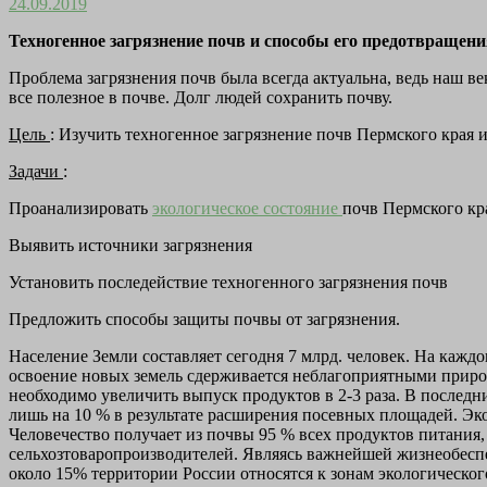
24.09.2019
Техногенное загрязнение почв и способы его предотвращени
Проблема загрязнения почв была всегда актуальна, ведь наш в
все полезное в почве. Долг людей сохранить почву.
Цель
: Изучить техногенное загрязнение почв Пермского края 
Задачи
:
Проанализировать
экологическое состояние
почв Пермского кр
Выявить источники загрязнения
Установить последействие техногенного загрязнения почв
Предложить способы защиты почвы от загрязнения.
Население Земли составляет сегодня 7 млрд. человек. На каждо
освоение новых земель сдерживается неблагоприятными природ
необходимо увеличить выпуск продуктов в 2-3 раза. В последн
лишь на 10 % в результате расширения посевных площадей. Эк
Человечество получает из почвы 95 % всех продуктов питания,
сельхозтоваропроизводителей. Являясь важнейшей жизнеобесп
около 15% территории России относятся к зонам экологического