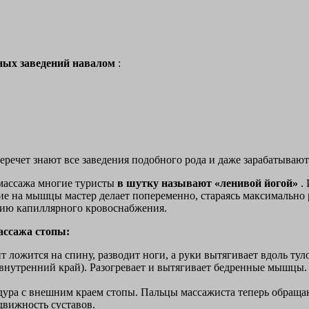
ных заведений навалом
:
речет знают все заведения подобного рода и даже зарабатывают 
массажа многие туристы
в шутку называют «ленивой йогой»
.
ие на мышцы мастер делает попеременно, стараясь максимально р
нию капиллярного кровоснабжения.
ассажа стопы:
 ложится на спину, разводит ноги, а руки вытягивает вдоль тул
(внутренний край). Разогревает и вытягивает бедренные мышцы. 
ура с внешним краем стопы. Пальцы массажиста теперь обраща
вижность суставов.