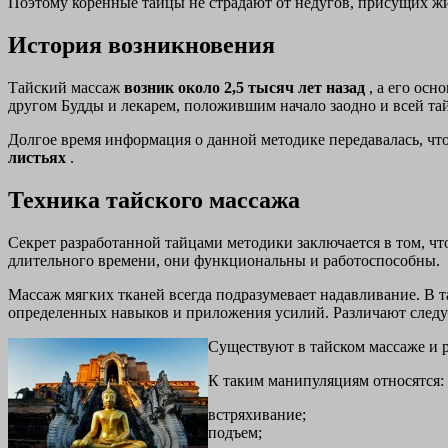
Поэтому коренные тайцы не страдают от недугов, присущих жи
История возникновения
Тайский массаж
возник около 2,5 тысяч лет назад
, а его ос
другом Будды и лекарем, положившим начало заодно и всей та
Долгое время информация о данной методике передавалась, что 
листьях
.
Техника тайского массажа
Секрет разработанной тайцами методики заключается в том, ч
длительного времени, они функциональны и работоспособны.
Массаж мягких тканей всегда подразумевает надавливание. В 
определенных навыков и приложения усилий. Различают след
Существуют в тайском массаже и р
К таким манипуляциям относятся:
встряхивание;
подъем;