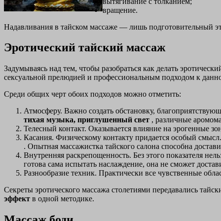
вытягивание с толканием;
вращение.
Надавливания в тайском массаже — лишь подготовительный эт
Эротический тайский массаж
Задумываясь над тем, чтобы разобраться как делать эротически
сексуальной прелюдией и профессиональным подходом к данно
Среди общих черт обоих подходов можно отметить:
Атмосферу. Важно создать обстановку, благоприятству
тихая музыка, приглушенный свет
, различные аромома
Телесный контакт. Оказывается влияние на эрогенные з
Касания. Физическому контакту придается особый смыс
. Опытная массажистка тайского салона способна достави
Внутренняя раскрепощенность. Без этого показателя нель
готова сама испытать наслаждение, она не сможет достави
Разнообразие техник. Практически все чувственные обла
Секреты эротического массажа столетиями передавались тай
эффект
в одной методике.
Массаж боди