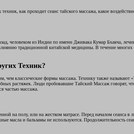
 техник, как проходит сеанс тайского массажа, какое воздейств
назад, человеком из Индии по имени Дживака Кумар Бхакча, леч
 влиянию традиционной китайской медицины.
В течение многих 
ругих Техник?
, чем классические формы массажа. Технику также называют «Т
обных растяжек. Люди пробовавшие Тайский Массаж говорят, что 
ся частью массажа.
енной на полу, или на жестком матрасе. Перед началом сеанса 
ные масла и бальзамы не используются. Продолжительность сеан