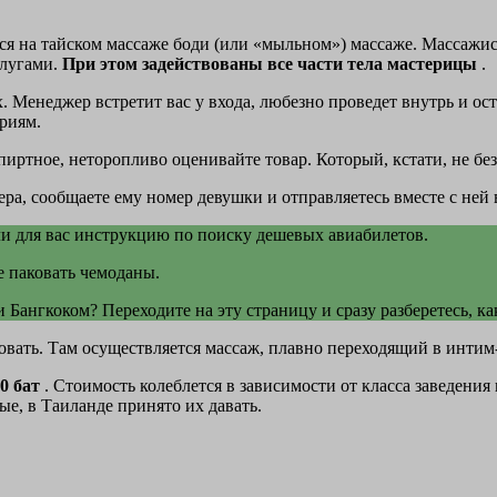
на тайском массаже боди (или «мыльном») массаже. Массажистка
слугами.
При этом задействованы все части тела мастерицы
.
 Менеджер встретит вас у входа, любезно проведет внутрь и ост
риям.
спиртное, неторопливо оценивайте товар. Который, кстати, не без
ера, сообщаете ему номер девушки и отправляетесь вместе с ней
ли для вас инструкцию по поиску дешевых авиабилетов.
е паковать чемоданы.
 Бангкоком? Переходите на эту страницу и сразу разберетесь, ка
ровать. Там осуществляется массаж, плавно переходящий в интим
00 бат
. Стоимость колеблется в зависимости от класса заведени
ые, в Таиланде принято их давать.