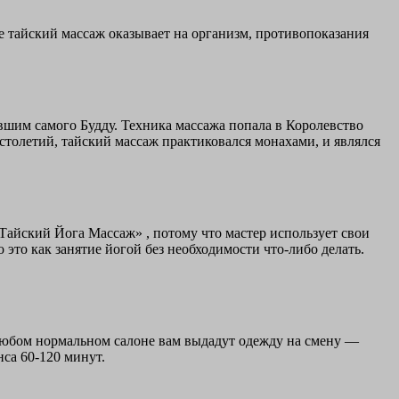
ие тайский массаж оказывает на организм, противопоказания
ившим самого Будду. Техника массажа попала в Королевство
столетий, тайский массаж практиковался монахами, и являлся
айский Йога Массаж» , потому что мастер использует свои
это как занятие йогой без необходимости что-либо делать.
в любом нормальном салоне вам выдадут одежду на смену —
са 60-120 минут.