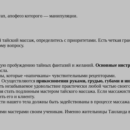
ап, апофеоз которого — манипуляции.
й тайский массаж, определитесь с приоритетами. Есть четкая гр
му вопросу.
ющую пробуждению тайных фантазий и желаний.
Основные инстр
сла.
оны, которые «напичканы» чувствительными рецепторами.
л. Осуществляются
прикосновения руками, грудью, губами и и
ть незабываемое удовольствие практически любой частью своего
зя стать подлинным мастером тайского массажа. Если массажистк
ть его и клиенту.
сти нашего тела должны быть задействованы в процессе массажа
скими мастерами своим ученикам. Именно жительницы Таиланда