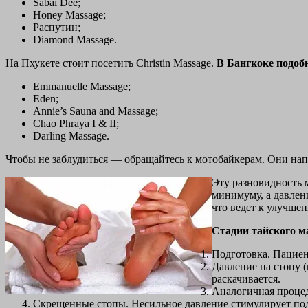
Sabai Dee;
Honey Massage;
Распутин;
Diamond Massage.
На Пхукете стоит посетить Christin Massage.
В Бангкоке подоб
Emmanuelle Massage;
Eden;
Annie’s Sauna and Massage;
Chao Phraya I & II;
Darling Massage.
Чтобы не заблудиться — обращайтесь к мотобайкерам. Они напе
Эту разновидность 
минимуму, а давлен
что ведет к улучше
Стадии тайского м
Подготовка. Пациент
Давление на стопу 
раскачивается.
Аналогичная процед
Скрещенные стопы. Несильное давление стимулирует под