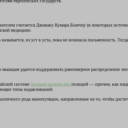
телям европейских государств.
нователем считается Дживаку Кумара Бхаччху (в некоторых исто
йской медицине.
называется, из уст в уста, пока не возникла письменность. Тог
то мышцам удается поддерживать равномерное распределение эн
тайской системе
большое количество
позиций — причем, как паци
ующие типы надавливаний:
азличного рода манипуляции, направленные на то, чтобы достич