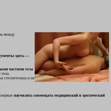
ань между
ументы здесь —
ными частями тела
 тела.
а стеснительна и не
.
 впервые
научились совмещать медицинский и эротический