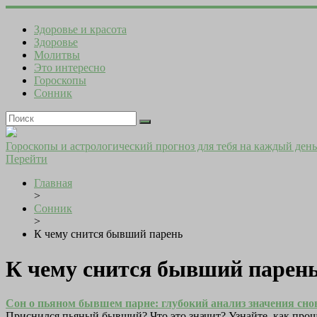
Здоровье и красота
Здоровье
Молитвы
Это интересно
Гороскопы
Сонник
Гороскопы и астрологический прогноз для тебя на каждый день
Перейти
Главная
>
Сонник
>
К чему снится бывший парень
К чему снится бывший парен
Сон о пьяном бывшем парне: глубокий анализ значения сно
Приснился пьяный бывший? Что это значит? Узнайте, как прош