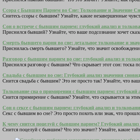
Ссора с Бывшим Парнем во Сне: Толкование и Значение С
Снитесь ссоры с бывшим? Узнайте, какие незавершенные чувст
Сон о встрече с бывшим парнем: глубокий анализ и толков
Приснился бывший? Узнайте, что ваше подсознание хочет ска
Смерть бывшего парня во сне: детальное толкование и зна
Приснилась смерть бывшего? Узнайте, что значит освобождени
Разговор с бывшим парнем во сне: глубокий анализ и толк
Приснился разговор с бывшим? Что скрывает этот сон: тоска 
Свадьба с бывшим во сне: Глубокий анализ значения снови
Снится свадьба с бывшим? Это не просто так! Узнайте, что ва
Толкование сна о примирении с бывшим парнем: глубокий
Снится примирение с бывшим? Узнайте, что скрывается за этим
Сон о сексе с бывшим парнем: глубокий анализ и толкован
Секс с бывшим во сне? Это просто похоть или знак, что прошл
К чему снится поцелуй с бывшим парнем? Глубокий анализ
Снится поцелуй с бывшим? Что это значит? Узнайте, какие тай