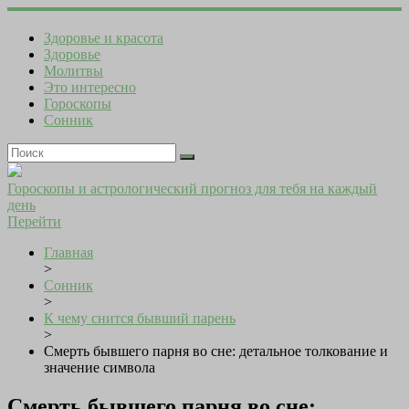
Здоровье и красота
Здоровье
Молитвы
Это интересно
Гороскопы
Сонник
Гороскопы и астрологический прогноз для тебя на каждый
день
Перейти
Главная
>
Сонник
>
К чему снится бывший парень
>
Смерть бывшего парня во сне: детальное толкование и
значение символа
Смерть бывшего парня во сне: