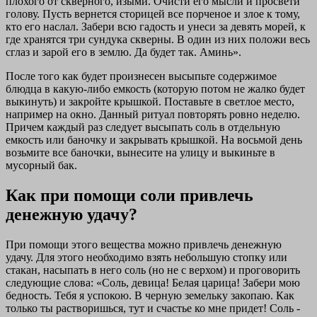
плохого от скверного, изыми. Очисти его мысли и просвети
голову. Пусть вернется сторицей все порченое и злое к тому,
кто его наслал. Забери всю гадость и унеси за девять морей, к
где хранятся три сундука скверны. В один из них положи весь
сглаз и зарой его в землю. Да будет так. Аминь».
После того как будет произнесен высыпьте содержимое
блюдца в какую-либо емкость (которую потом не жалко будет
выкинуть) и закройте крышкой. Поставьте в светлое место,
например на окно. Данный ритуал повторять ровно неделю.
Причем каждый раз следует высыпать соль в отдельную
емкость или баночку и закрывать крышкой. На восьмой день
возьмите все баночки, вынесите на улицу и выкиньте в
мусорный бак.
Как при помощи соли привлечь
денежную удачу?
При помощи этого вещества можно привлечь денежную
удачу. Для этого необходимо взять небольшую стопку или
стакан, насыпать в него соль (но не с верхом) и проговорить
следующие слова: «Соль, девица! Белая царица! Забери мою
бедность. Тебя я успокою. В черную земельку закопаю. Как
только ты растворишься, тут и счастье ко мне придет! Соль -