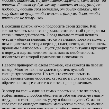
любовью наполняла, в сундук платок спрятала, сама легла - да
померла. Я в тот сундук загляну, платочек возьму, (имя) его
подброшу, любить себя заставлю, от других отважу, ни к
кому более не пущу, чтобы вместе с (имя) мы были, чтобы
ничто нас не разлучило».
Высохший платок нужно подбросить своей жертве. Как
только человек коснется подклада, этот сильный приворот на
слезы начнет действовать. Обряд вызывает такой всплеск
чувств у объекта влияния, что он на первых порах не может с
ним справиться (отсюда перепады настроения, агрессивность,
проблемы с алкоголем). Спустя две недели ситуация приходит
в норму, и жертва начинает испытывать влюбленность,
избавиться от которой практически невозможно.
Навести приворот на слезы сложнее, чем кажется на первый
взгляд. Многим так и не удается достичь нужной
сконцентрированности. Но тот, кто сумеет насытить
собственные слезы любовью, страстью и привязанностью,
обретет настоящее счастье в союзе с привороженным.
Заговор на соль – один из самых простых и, в то же время,
эффективных, способов обеспечить себе магическую защиту
от дурного глаза, привлечь удачу и благополучие. Сама по
себе соль не обладает никакой магической силой, но именно
поэтому она хорошо впитывает в себя ту энергию, которую