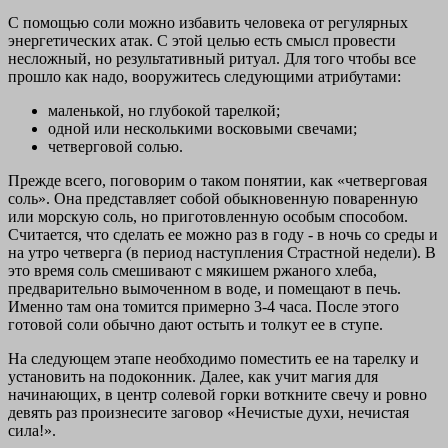
С помощью соли можно избавить человека от регулярных
энергетических атак. С этой целью есть смысл провести
несложный, но результативный ритуал. Для того чтобы все
прошло как надо, вооружитесь следующими атрибутами:
маленькой, но глубокой тарелкой;
одной или несколькими восковыми свечами;
четверговой солью.
Прежде всего, поговорим о таком понятии, как «четверговая
соль». Она представляет собой обыкновенную поваренную
или морскую соль, но приготовленную особым способом.
Считается, что сделать ее можно раз в году - в ночь со среды и
на утро четверга (в период наступления Страстной недели). В
это время соль смешивают с мякишем ржаного хлеба,
предварительно вымоченном в воде, и помещают в печь.
Именно там она томится примерно 3-4 часа. После этого
готовой соли обычно дают остыть и толкут ее в ступе.
На следующем этапе необходимо поместить ее на тарелку и
установить на подоконник. Далее, как учит магия для
начинающих, в центр солевой горки воткните свечу и ровно
девять раз произнесите заговор «Нечистые духи, нечистая
сила!».