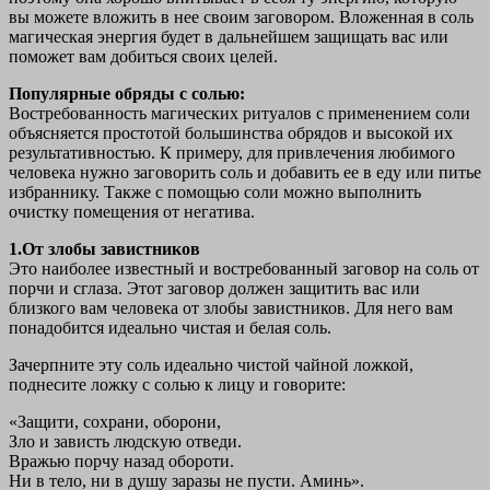
вы можете вложить в нее своим заговором. Вложенная в соль
магическая энергия будет в дальнейшем защищать вас или
поможет вам добиться своих целей.
Популярные обряды с солью:
Востребованность магических ритуалов с применением соли
объясняется простотой большинства обрядов и высокой их
результативностью. К примеру, для привлечения любимого
человека нужно заговорить соль и добавить ее в еду или питье
избраннику. Также с помощью соли можно выполнить
очистку помещения от негатива.
1.От злобы завистников
Это наиболее известный и востребованный заговор на соль от
порчи и сглаза. Этот заговор должен защитить вас или
близкого вам человека от злобы завистников. Для него вам
понадобится идеально чистая и белая соль.
Зачерпните эту соль идеально чистой чайной ложкой,
поднесите ложку с солью к лицу и говорите:
«Защити, сохрани, оборони,
Зло и зависть людскую отведи.
Вражью порчу назад обороти.
Ни в тело, ни в душу заразы не пусти. Аминь».