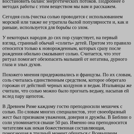
восстановить баланс энергетических потоков. Подробнее о
методах работы с этим веществом мы вам и расскажем.
Сегодня соль (чистка солью проводится с использованием
морской или также не утратила былой популярности и, как и
раньше, используется для борьбы со злом.
У некоторых народов до сих пор существует, на первый
взгляд, странный обычай «солить» детей. Притом это правило
относится только к новорожденным, которых сразу после
рождения обильно смазывают солью. Считается, что этот
ритуал помогает обезопасить малышей от негатива, дурного
глаза и злых духов.
Похожего мнения придерживались и французы. По их словам,
соль считалась единственным средством, которое оберегало
горожан от действий черных колдунов и ведьм. Итальянцы же
считали, что солью можно было прогнать ведьму, насыпав ей
вслед пару щепоток.
В Древнем Риме каждому гостю преподносили мешочек с
солью. По словам многих специалистов, этот своеобразный
жест был признаком уважения, доверия и дружбы. В Библии о
соли упоминается свыше 50 раз. Именно она преподносится
читателям как некая божественная составляющая,
помогающая в трудный момент общаться с Всевышним.