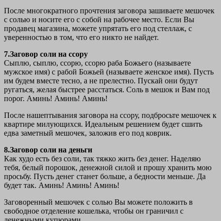
После многократного прочтения заговора зашиваете мешочек
с солью и носите его с собой на рабочее место. Если Вы
продавец магазина, можете упрятать его под стеллаж, с
уверенностью в том, что его никто не найдет.
7.Заговор соли на ссору
Сыплю, сыплю, ссорю, ссорю раба Божьего (называете
мужское имя) с рабой Божьей (называете женское имя). Пусть
им будем вместе тесно, а не прелестно. Пускай они будут
ругаться, желая быстрее расстаться. Соль в мешок и Вам под
порог. Аминь! Аминь! Аминь!
После нашептывания заговора на ссору, подбросьте мешочек к
квартире милующихся. Идеальным решением будет сшить
едва заметный мешочек, заложив его под коврик.
8.Заговор соли на деньги
Как худо есть без соли, так тяжко жить без денег. Наделяю
тебя, белый порошок, денежной силой и прошу хранить мою
просьбу. Пусть денег станет больше, а бедности меньше. Да
будет так. Аминь! Аминь! Аминь!
Заговоренный мешочек с солью Вы можете положить в
свободное отделение кошелька, чтобы он граничил с
денежными купюрами.