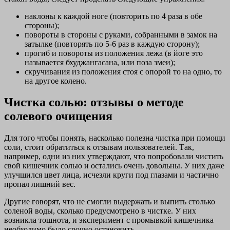
наклоны к каждой ноге (повторить по 4 раза в обе
стороны);
повороты в стороны с руками, собранными в замок на
затылке (повторять по 5-6 раз в каждую сторону);
прогиб и повороты из положения лежа (в йоге это
называется бхуджангасана, или поза змеи);
скручивания из положения стоя с опорой то на одно, то
на другое колено.
Чистка солью: отзывы о методе
солевого очищения
Для того чтобы понять, насколько полезна чистка при помощи
соли, стоит обратиться к отзывам пользователей. Так,
например, одни из них утверждают, что попробовали чистить
свой кишечник солью и остались очень довольны. У них даже
улучшился цвет лица, исчезли круги под глазами и частично
пропал лишний вес.
Другие говорят, что не смогли выдержать и выпить столько
соленой воды, сколько предусмотрено в чистке. У них
возникла тошнота, и эксперимент с промывкой кишечника
необходимо было срочно остановить.