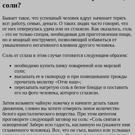
соли?
Бывает такое, что успешный человек вдруг начинает терять
все: работу, семью, деньги. О таких людях часто говорят, что
от них отвернулась удача или их сглазили. Как оказалось, соль
- это не только специя, необходимая для приготовления пищи,
но и мощный инструмент, позволяющий избавиться от
умышленного негативного влияния другого человека.
Соль от сглаза в этом случае готовится следующим образом:
необходимо купить пачку поваренной или морской
соли;
высыпать ее в сковороду и при помешивании трижды
прочитать молитву «Отче наш»;
пересыпать нагретую соль в белое блюдце и поставить
его на фото человека, которого сглазили.
Затем возьмите чайную ложечку и начните делать такие
движения, словно вы хотите отмерить энное количество
белого кристаллического вещества. При этом шепотом
проговорите следующий заговор на соль: «Соль святая и
освещенная! Забери всю гадость, насланную на (укажите имя
сглаженного человека). Все, что он съел, выпил или услышал