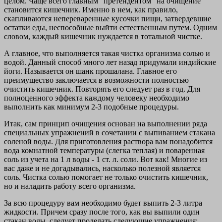
целом. Чаще всего главным "претендентом" на очищение
становится кишечник. Именно в нем, как правило,
скапливаются непереваренные кусочки пищи, затвердевшие
остатки еды, неспособные выйти естественным путем. Одним
словом, каждый кишечник нуждается в тотальной чистке.
А главное, что выполняется такая чистка организма солью и
водой. Данный способ много лет назад придумали индийские
йоги. Называется он шанк прошалана. Главное его
преимущество заключается в возможности полностью
очистить кишечник. Повторять его следует раз в год. Для
полноценного эффекта каждому человеку необходимо
выполнить как минимум 2-3 подобные процедуры.
Итак, сам принцип очищения основан на выполнении ряда
специальных упражнений в сочетании с выпиванием стакана
соленой воды. Для приготовления раствора вам понадобится
вода комнатной температуры (слегка теплая) и поваренная
соль из учета на 1 л воды - 1 ст. л. соли. Вот как! Многие из
вас даже и не догадывались, насколько полезной является
соль. Чистка солью помогает не только очистить кишечник,
но и наладить работу всего организма.
За всю процедуру вам необходимо будет выпить 2-3 литра
жидкости. Причем сразу после того, как вы выпили один
стакан воды, следует проделать следующие упражнения: