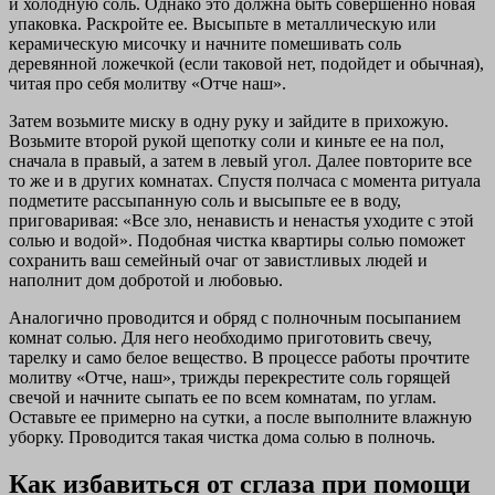
и холодную соль. Однако это должна быть совершенно новая
упаковка. Раскройте ее. Высыпьте в металлическую или
керамическую мисочку и начните помешивать соль
деревянной ложечкой (если таковой нет, подойдет и обычная),
читая про себя молитву «Отче наш».
Затем возьмите миску в одну руку и зайдите в прихожую.
Возьмите второй рукой щепотку соли и киньте ее на пол,
сначала в правый, а затем в левый угол. Далее повторите все
то же и в других комнатах. Спустя полчаса с момента ритуала
подметите рассыпанную соль и высыпьте ее в воду,
приговаривая: «Все зло, ненависть и ненастья уходите с этой
солью и водой». Подобная чистка квартиры солью поможет
сохранить ваш семейный очаг от завистливых людей и
наполнит дом добротой и любовью.
Аналогично проводится и обряд с полночным посыпанием
комнат солью. Для него необходимо приготовить свечу,
тарелку и само белое вещество. В процессе работы прочтите
молитву «Отче, наш», трижды перекрестите соль горящей
свечой и начните сыпать ее по всем комнатам, по углам.
Оставьте ее примерно на сутки, а после выполните влажную
уборку. Проводится такая чистка дома солью в полночь.
Как избавиться от сглаза при помощи