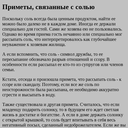
Приметы, связанные с солью
Поскольку соль всегда была ценным продуктом, найти ее
можно было далеко не в каждом доме. Иногда ее держали
специально для гостей. Сами же хозяева ею не пользовались.
Однако во время приема гость нечаянно или специально мог
рассыпать соль, что интерпретировалось как глубочайшее
неуважение к хозяевам жилища.
А если вспомнить, что соль - символ дружбы, то ее
пересыпание обозначало разрыв отношений и ссору. В
особенности если рассыпал ее кто-то из супругов или членов
семьи.
Кстати, отсюда и произошла примета, что рассыпать соль - к
ссоре или скандалу. Поэтому, если все же соль по
неосторожности была рассыпана, ее необходимо аккуратно
сгрести и высыпать в воду.
Также существовала и другая примета. Считалось, что если
младенцу подарить солонку, то в будущем его ждет светлая
жизнь в достатке и богатстве. А если в доме держать солонку
с открытой крышкой, то соль будет впитывать в себя весь
негативный посыл, сделанный недоброжелателем. Если же вы