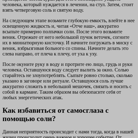
человека, который нуждается в лечении, на стул. Затем, стоит
взять четверговую соль и святую воду.
На следующем этапе возьмите глубокую емкость, влейте в нее
освещенную жидкость и, читая «Отче наш», аккуратно
всыпьте примерно полпачки соли. После этого возьмите
веник. Отрежьте от него небольшой пучок веточек, согните
их в миниатюрную кисточку. И начните погружать в миску с
веник, взбрызгивая больного со спины. Начните делать это
слева направо, от плеча к плечу, от уха к уху.
После окуните руку в воду и протрите ею лицо, грудь и руки
человека. Оставшуюся воду следует вылить за окно. Солью
старайтесь не злоупотреблять. Сыпьте ровно столько, сколько
указано в заговоре или ритуале. Оставшуюся соль лучше
аккуратно сложить в небольшой мешочек, связать и носить с
собой в кармане. Таким образом вы обезопасите себя от
любых энергетических атак.
Как избавиться от самосглаза с
помощью соли?
Данная неприятность происходит с нами тогда, когда в нашей
жизни происходит очень важное и хорошее событие. От