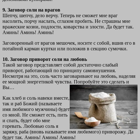
9. Заговор соли на врагов
Шепчу, шепчу, дело верчу. Теперь не сможет мне враг
насолить, порчу наслать, сглазом пробить. Не страшны мне
вражеские козни, подлости, коварства и злости. Да будет так.
Аминь! Аминь! Аминь!
Заговоренный от врагов мешочек, носите с собой, вшив его в
потайной карман куртки или положив в секцию сумочки.
10. Заговор приворот соли на любовь
Такой заговор представляет собой достаточно слабый
приворот, работающий по принципу самовнушения.
Несмотря на это, соль часто заговаривают на любовь, наделяя
ее мощной энергетикой чувства. Попробуйте это сделать и
Вы…
Как хлеб и соль навеки вместе,
так и раб Божий (называете
имя любимого мужчины) будет
со мной. Не сможет есть, пить
и спать, будет обо мне
горевать. Любовью соль я
заряжу, раба (вновь называете имя любимого) приворожу. Да
будет так. Аминь! Аминь! Аминь!