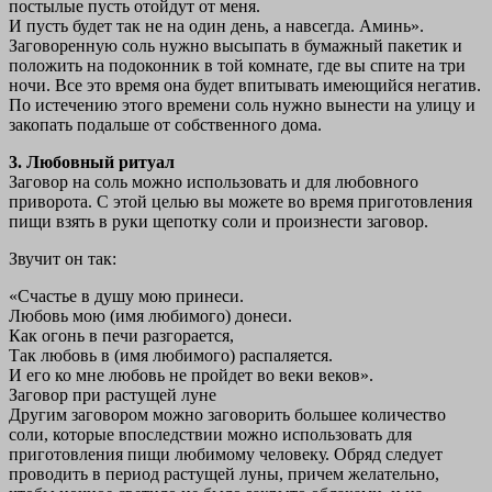
постылые пусть отойдут от меня.
И пусть будет так не на один день, а навсегда. Аминь».
Заговоренную соль нужно высыпать в бумажный пакетик и
положить на подоконник в той комнате, где вы спите на три
ночи. Все это время она будет впитывать имеющийся негатив.
По истечению этого времени соль нужно вынести на улицу и
закопать подальше от собственного дома.
3. Любовный ритуал
Заговор на соль можно использовать и для любовного
приворота. С этой целью вы можете во время приготовления
пищи взять в руки щепотку соли и произнести заговор.
Звучит он так:
«Счастье в душу мою принеси.
Любовь мою (имя любимого) донеси.
Как огонь в печи разгорается,
Так любовь в (имя любимого) распаляется.
И его ко мне любовь не пройдет во веки веков».
Заговор при растущей луне
Другим заговором можно заговорить большее количество
соли, которые впоследствии можно использовать для
приготовления пищи любимому человеку. Обряд следует
проводить в период растущей луны, причем желательно,