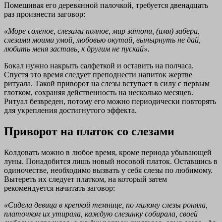
Помешивая его деревянной палочкой, требуется двенадцать
раз произнести заговор:
«Море соленое, слезами полное, мир затопи, (имя) забери,
слезами моими умой, любовью окутай, вынырнуть не дай,
любить меня заставь, к другим не пускай».
Бокал нужно накрыть салфеткой и оставить на полчаса.
Спустя это время следует преподнести напиток жертве
ритуала. Такой приворот на слезы вступает в силу с первым
глотком, сохраняя действенность на несколько месяцев.
Ритуал безвреден, потому его можно периодически повторять
для укрепления достигнутого эффекта.
Приворот на платок со слезами
Колдовать можно в любое время, кроме периода убывающей
луны. Понадобится лишь новый носовой платок. Оставшись в
одиночестве, необходимо вызвать у себя слезы по любимому.
Вытереть их следует платком, на который затем
рекомендуется начитать заговор:
«Сидела девица в крепкой темнице, по милому слезы роняла,
платочком их утирала, каждую слезинку собирала, своей