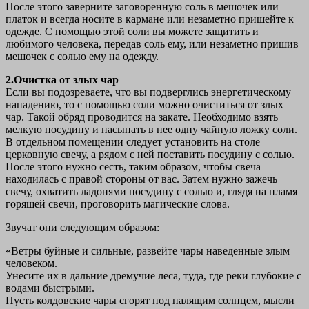
После этого заверните заговоренную соль в мешочек или
платок и всегда носите в кармане или незаметно пришейте к
одежде. С помощью этой соли вы можете защитить и
любимого человека, передав соль ему, или незаметно пришив
мешочек с солью ему на одежду.
2.Очистка от злых чар
Если вы подозреваете, что вы подверглись энергетическому
нападению, то с помощью соли можно очиститься от злых
чар. Такой обряд проводится на закате. Необходимо взять
мелкую посудину и насыпать в нее одну чайную ложку соли.
В отдельном помещении следует установить на столе
церковную свечу, а рядом с ней поставить посудину с солью.
После этого нужно сесть, таким образом, чтобы свеча
находилась с правой стороны от вас. Затем нужно зажечь
свечу, охватить ладонями посудину с солью и, глядя на пламя
горящей свечи, проговорить магические слова.
Звучат они следующим образом:
«Ветры буйные и сильные, развейте чары наведенные злым
человеком.
Унесите их в дальние дремучие леса, туда, где реки глубокие с
водами быстрыми.
Пусть колдовские чары сгорят под палящим солнцем, мысли