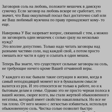
Заговорив соль на любовь, положите мешочек в дамскую
сумочку. Если заговор на любовь вскоре не сработает, это
значит, что Ваш оккультный посыл был достаточно слаб или
же Ваш любимый мужчина по праву принадлежит кому- то
еще.
Наверняка У Вас назревает вопрос, связанный с тем, а можно
ли заговорить один мешочек с солью сразу на несколько
нужд?
Это вполне допустимо. Только надо читать заговоры над
разными частями соли, над каждой свой, а потом просто
смешать все части в одну и ссыпать в один мешок.
Теперь Вы знаете, что существуют сильные заговоры на соль,
не требующие ничего кроме Вашей отчаянной веры.
У каждого из нас бывали такие ситуации в жизни, когда в
самый неподходящий момент все в буквальном смысле
валится из рук. И это относится не только к работе, но и к
бытовым делам и семье. Однако это не просто черная полоса в
вашей жизни, скорее всего, вы стали жертвой обыкновенного
негатива, который имеет свойство накапливаться. Но все не
так плохо. От него можно с легкостью избавиться, используя
обыкновенную соль. Чистка солью позволит быстро