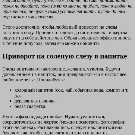
вынуждайте, душу (имя) выжигайте, обо мне напоминайте,
покоя не давайте, пока (имя) ко мне не придет, пока в любви не
признается, не будет (имя) успокоенья знать, пусть до тех
пор слезами умывается».
Этого достаточно, чтобы любовный приворот на слезы
вступил в силу. Пройдет от одной до пяти недель - и жертва
ощутит на себе действие чар. Обряд сохраняет эффективность
в течение полугода, затем его можно обновить.
Приворот на соленую слезу в напитке
Слезы впитывают настроение, желания, чувства. Будучи
добавленными в напиток, они превращают его в настоящее
любовное зелье. Понадобятся:
холодный напиток (сок, чай, обычная вода, компот и т.
д.);
деревянная палочка;
белая салфетка.
Лунная фаза подходит любая. Нужно уединиться,
сосредоточиться на жертве (можно посмотреть фотографии
этого человека). Расплакавшись, следует наклониться над
бокалом так, чтобы одна слезинка упала в напиток.