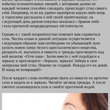
избытка положительных эмоций, с которыми далеко не
каждый человек способен совладать, происходит сглаз самого
себя. Например, если вы удачно приобрели какую-либо вещь
и торопливо рассказали о ней своей приятельнице, на
следующий день данная покупка оказалась с браком либо
стала причиной непредвиденных обстоятельств.
Однако и с такой неприятностью поможет вам справиться
соль. Чистка солью в данной ситуации осуществляется
следующим образом: вам необходимо на убывающей луне
купить новую пачку белого кристаллического вещества,
раскрыть ее, высыпать в емкость и трижды проговорить над
ней молитву «Отче наш». Затем вместе с ней подойдите к
зеркалу и проговорите: «Зеркало, зеркало! Забери в свое
зазеркалье мой сглаз. Никому не отдавай. Никуда его не девай.
И назад не возвращай!»
После каждого слова необходимо брать из емкости по щепотке
соли и кидать ее в зеркало. Читайте заговор трижды. А после
сметите осыпавшуюся соль и смойте проточной водой.