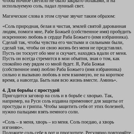
чтобы ночное светило не было закрыто облаками, и на
используемую соль, падал лунный свет.
Магические слова в этом случае звучат таким образом:
«Соль природная, белая и чистая, землей святой дарованная
людям, помоги мне, Рабе Божьей (собственное имя) пробудить
искреннюю любовь в сердце Раба Божьего (имя избранника).
Сделай так, чтобы чувства его чистыми и сильными были,
сделай так, чтобы он свою жизнь без меня не представлял.
Пусть он тоскует обо мне и скучает, находясь вдали от меня.
Пусть он всегда стремится в мои объятия, зная о том, как
спокойно ему рядом со мной будет. Я, Раба Божья
(собственное имя) люблю Раба Божьего (имя избранника)
сильно и вызываю любовь в нем взаимную, не на короткое
время, а навсегда. Быть нам всю жизнь вместе. Аминь».
4. Для борьбы с простудой
Пригодится заговор на соль и в борьбе с хворью. Так,
например, на Руси соль издавна применяют для защиты от
простуды и гриппа. Чтобы защитить себя от этих болезней,
нужно пальцами взять немного соли.
«Соль – в меня, хворь – из меня. Соль поедаю, а хворь
изгоняю».
Положите соль себе в рот и проглотите. Регулярно повторяйте