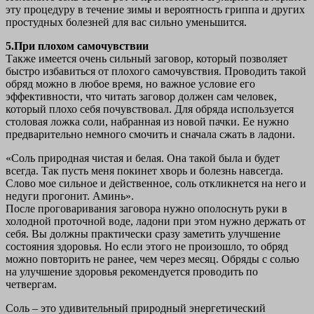
эту процедуру в течение зимы и вероятность гриппа и других
простудных болезней для вас сильно уменьшится.
5.При плохом самочувствии
Также имеется очень сильный заговор, который позволяет
быстро избавиться от плохого самочувствия. Проводить такой
обряд можно в любое время, но важное условие его
эффективности, что читать заговор должен сам человек,
который плохо себя почувствовал. Для обряда используется
столовая ложка соли, набранная из новой пачки. Ее нужно
предварительно немного смочить и сначала сжать в ладони.
«Соль природная чистая и белая. Она такой была и будет
всегда. Так пусть меня покинет хворь и болезнь навсегда.
Слово мое сильное и действенное, соль откликнется на него и
недуги прогонит. Аминь».
После проговаривания заговора нужно ополоснуть руки в
холодной проточной воде, ладони при этом нужно держать от
себя. Вы должны практически сразу заметить улучшение
состояния здоровья. Но если этого не произошло, то обряд
можно повторить не ранее, чем через месяц. Обряды с солью
на улучшение здоровья рекомендуется проводить по
четвергам.
Соль – это удивительный природный энергетический