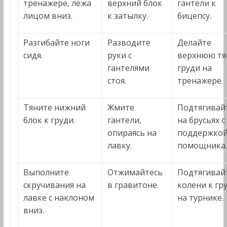
тренажере, лежа
верхний блок
гантели к
лицом вниз.
к затылку.
бицепсу.
Разгибайте ноги
Разводите
Делайте
сидя.
руки с
верхнюю тяг
гантелями
груди на
стоя.
тренажере.
Тяните нижний
Жмите
Подтягивай
блок к груди.
гантели,
на брусьях с
опираясь на
поддержко
лавку.
помощника.
Выполните
Отжимайтесь
Подтягивай
скручивания на
в гравитоне.
колени к гр
лавке с наклоном
на турнике.
вниз.