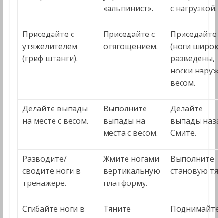
«альпинист».
с нагрузкой.
Приседайте с
Приседайте с
Приседайте
утяжелителем
отягощением.
(ноги широ
(гриф штанги).
разведены,
носки наруж
весом.
Делайте выпады
Выполните
Делайте
на месте с весом.
выпады на
выпады наз
места с весом.
Смите.
Разводите/
Жмите ногами
Выполните
сводите ноги в
вертикальную
становую тя
тренажере.
платформу.
Сгибайте ноги в
Тяните
Поднимайт