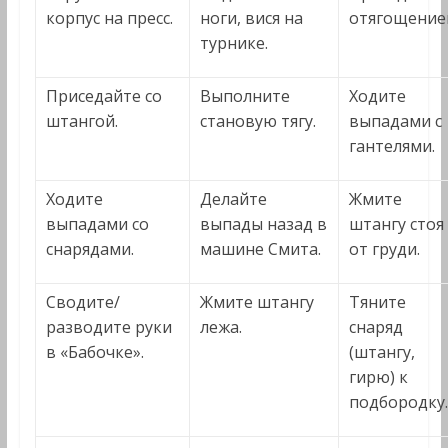
корпус на пресс.
ноги, вися на
отягощение
турнике.
Приседайте со
Выполните
Ходите
штангой.
становую тягу.
выпадами с
гантелями.
Ходите
Делайте
Жмите
выпадами со
выпады назад в
штангу стоя
снарядами.
машине Смита.
от груди.
Сводите/
Жмите штангу
Тяните
разводите руки
лежа.
снаряд
в «Бабочке».
(штангу,
гирю) к
подбородку.