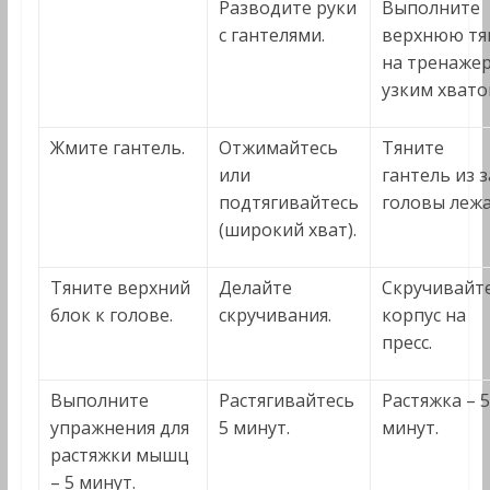
Разводите руки
Выполните
с гантелями.
верхнюю тя
на тренаже
узким хвато
Жмите гантель.
Отжимайтесь
Тяните
или
гантель из з
подтягивайтесь
головы лежа
(широкий хват).
Тяните верхний
Делайте
Скручивайт
блок к голове.
скручивания.
корпус на
пресс.
Выполните
Растягивайтесь
Растяжка – 5
упражнения для
5 минут.
минут.
растяжки мышц
– 5 минут.