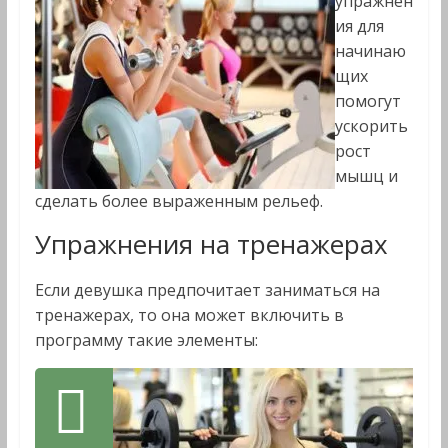
упражнен
ия для
начинаю
щих
помогут
ускорить
рост
мышц и
сделать более выраженным рельеф.
Упражнения на тренажерах
Если девушка предпочитает заниматься на
тренажерах, то она может включить в
программу такие элементы: