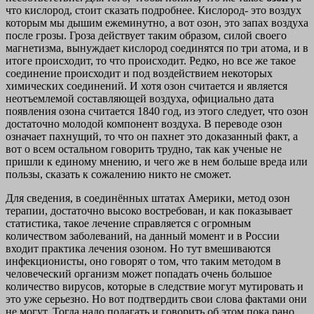
что кислород, стоит сказать подробнее. Кислород- это воздух
которым мы дышим ежеминутно, а вот озон, это запах воздуха
после грозы. Гроза действует таким образом, силой своего
магнетизма, вынуждает кислород соединятся по три атома, и в
итоге происходит, то что происходит. Редко, но все же такое
соединение происходит и под воздействием некоторых
химических соединений. И хотя озон считается и является
неотъемлемой составляющей воздуха, официально дата
появления озона считается 1840 год, из этого следует, что озон
достаточно молодой компонент воздуха. В переводе озон
означает пахнущий, то что он пахнет это доказанный факт, а
вот о всем остальном говорить трудно, так как ученые не
пришли к единому мнению, и чего же в нем больше вреда или
пользы, сказать к сожалению никто не сможет.
Для сведения, в соединённых штатах Америки, метод озон
терапии, достаточно высоко востребован, и как показывает
статистика, такое лечение справляется с огромным
количеством заболеваний, на данный момент и в России
входит практика лечения озоном. Но тут вмешиваются
инфекционисты, оно говорят о том, что таким методом в
человеческий организм может попадать очень большое
количество вирусов, которые в следствие могут мутировать и
это уже серьезно. Но вот подтвердить свои слова фактами они
не могут. Тогда надо полагать и говорить об этом пока рано.