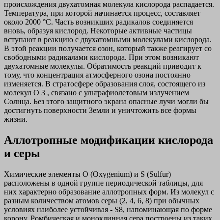
происхождения двухатомная молекула кислорода распадается.
Температура, при которой начинается процесс, составляет
около 2000 °С. Часть возникших радикалов соединяется
вновь, образуя кислород. Некоторые активные частицы
вступают в реакцию с двухатомными молекулами кислорода.
В этой реакции получается озон, который также реагирует со
свободными радикалами кислорода. При этом возникают
двухатомные молекулы. Обратимость реакций приводит к
тому, что концентрация атмосферного озона постоянно
изменяется. В стратосфере образования слоя, состоящего из
молекул O 3 , связано с ультрафиолетовым излучением
Солнца. Без этого защитного экрана опасные лучи могли бы
достигнуть поверхности Земли и уничтожить все формы
жизни.
Аллотропные модификации кислорода
и серы
Химические элементы O (Oxygenium) и S (Sulfur)
расположены в одной группе периодической таблицы, для
них характерно образование аллотропных форм. Из молекул с
разным количеством атомов серы (2, 4, 6, 8) при обычных
условиях наиболее устойчивая - S8, напоминающая по форме
корону. Ромбическая и моноклинная сера построены из таких