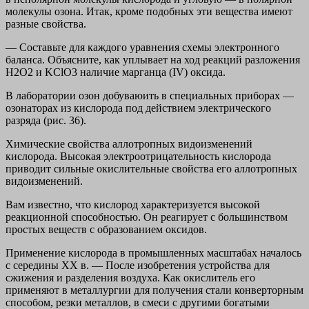
молекулы озона. Итак, кроме подобных эти вещества имеют
разные свойства.
— Составьте для каждого уравнения схемы электронного
баланса. Объясните, как уплывает на ход реакций разложения
H2O2 и KClO3 наличие марганца (IV) оксида.
В лаборатории озон добуваюить в специальных приборах —
озонаторах из кислорода под действием электрического
разряда (рис. 36).
Химические свойства аллотропных видоизменений
кислорода. Высокая электроотрицательность кислорода
приводит сильные окислительные свойства его аллотропных
видоизменений.
Вам известно, что кислород характеризуется высокой
реакционной способностью. Он реагирует с большинством
простых веществ с образованием оксидов.
Применение кислорода в промышленных масштабах началось
с середины XX в. — После изобретения устройства для
сжижения и разделения воздуха. Как окислитель его
применяют в металлургии для получения стали конверторным
способом, резки металлов, в смеси с другими богатыми