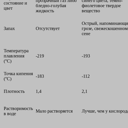
прозрачный газ либо
синего цвета, темно-
состояние и
бледно-голубая
фиолетовое твердое
цвет
жидкость
вещество
Острый, напоминающи
Запах
Отсутствует
грозе, свежескошенном
сене
Температура
плавления
-219
-193
(°С)
Точка кипения
-183
-112
(°С)
Плотность
1,4
2,1
Растворимость
Мало растворяется
Лучше, чем у кислород
в воде