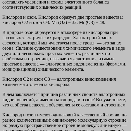
составлять уравнения и схемы электронного баланса
соответствующих химических реакций.
Кислород и озон. Кислород образует две простые вещества:
кислород О2 и озон О3. Mr (O2) = 32, Mr (O3) = 48.
В природе озон образуется в атмосфере из кислорода при
грозовых электрических разрядов. Характерный запах
свежести, который мы чувствуем после грозы, — это запах
озона. Явление существования химического элемента в виде
двух или нескольких простых веществ, различных по
свойствам и строению, называется аллотропия, а самые
простые вещества — аллотропных видоизменения (формами,
модификациями) химического элемента.
Кислород О2 и озон О3 — аллотропных видоизменения
химического элемента кислорода.
В чем заключается причина различных свойств аллотропных
видоизменений, а именно кислорода и озона? Вы уже знаете,
что свойства вещества обусловлены ее составом и строением.
Кислород и озон имеют одинаковый качественный состав, но
разное количественный; одинаковую молекулярную строение,
но разную пространственное строение молекул: линейную —
в неполярной молекулы кислорода и угловую — в полярной