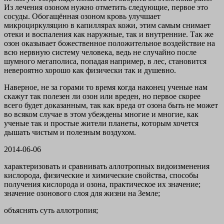
Из лечения озоном нужно отметить следующие, первое это
сосуды. Обогащённая озоном кровь улучшает
микроциркуляцию в капиллярах кожи, этим самым снимает
отеки и воспаления как наружные, так и внутренние. Так же
озон оказывает божественное положительное воздействие на
всю нервную систему человека, ведь не случайно после
шумного мегаполиса, попадая например, в лес, становится
невероятно хорошо как физически так и душевно.
Наверное, не за горами то время когда наконец ученые нам
скажут так полезен ли озон или вреден, но первое скорее
всего будет доказанным, так как вреда от озона быть не может
во всяком случае в этом убеждены многие и многие, как
ученые так и простые жители планеты, которым хочется
дышать чистым и полезным воздухом.
2014-06-06
характеризовать и сравнивать аллотропных видоизменения
кислорода, физические и химические свойства, способы
получения кислорода и озона, практическое их значение;
значение озонового слоя для жизни на Земле;
объяснять суть аллотропия;