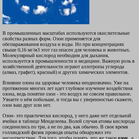
В промышленных масштабах используются окислительные
свойства разных форм. Озон применяется для
обеззараживания воздуха и воды. Но при концентрациях
свыше 0,16 мг/м3 этот газ опасен для человека и животных.
Молекулярный кислород необходим для дыхания,
используется в промышленности и медицине. Важную роль в
хозяйственной деятельности играют аллотропы углерода
(алмаз, графит), красный) и других химических элементов.
Влияние озона на здоровье человека неоднозначно. Уже на
протяжении многих лет идет глубокое изучение воздействия
озона, ведь понятие озон - это воздух не совсем правильное.
Узнаете о нём побольше, и тогда вы с уверенностью скажете,
озон ваш друг или нет.
Озон- это практически кислород, у него даже нет отдельной
ячейки в таблице Менделеева. Волей случая атомы кислорода
соединились по три, а не по два, как обычно. В свое время
голландский физик проводя опыты обнаружил это
несоответствие. Для того, чтобы понять, что же такое
озон
, а