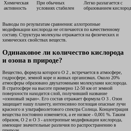
Химическая
При обычных
Легко разлагается с
активность
условиях стабилен
образованием кислоро
Выводы по результатам сравнения: аллотропные
модификации кислорода не отличаются по качественному
составу. Структура молекулы отражается на физических и
химических свойствах веществ.
Одинаковое ли количество кислорода
и озона в природе?
Вещество, формула которого O 2 , встречается в атмосфере,
гидросфере, земной коре и живых организмах. Около 20%
атмосферы образовано двухатомными молекулами кислорода.
В стратосфере на высоте примерно 12-50 км от земной
поверхности находится слой, получивший название
«озоновый экран». Его состав отражает формула O 3 . Озон
защищает нашу планету, интенсивно поглощая опасные лучи
красного и ультрафиолетового спектра Солнца. Концентрация
вещества постоянно изменяется, а ее низкое - 0,001 %. Таким
образом, O 2 и O 3 - аллотропные модификации кислорода,
имеющие значительные различия по распространению в
природе.