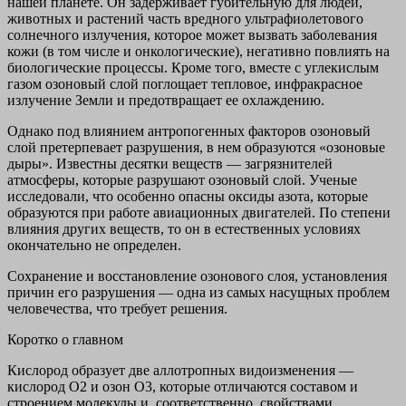
нашей планете. Он задерживает губительную для людей,
животных и растений часть вредного ультрафиолетового
солнечного излучения, которое может вызвать заболевания
кожи (в том числе и онкологические), негативно повлиять на
биологические процессы. Кроме того, вместе с углекислым
газом озоновый слой поглощает тепловое, инфракрасное
излучение Земли и предотвращает ее охлаждению.
Однако под влиянием антропогенных факторов озоновый
слой претерпевает разрушения, в нем образуются «озоновые
дыры». Известны десятки веществ — загрязнителей
атмосферы, которые разрушают озоновый слой. Ученые
исследовали, что особенно опасны оксиды азота, которые
образуются при работе авиационных двигателей. По степени
влияния других веществ, то он в естественных условиях
окончательно не определен.
Сохранение и восстановление озонового слоя, установления
причин его разрушения — одна из самых насущных проблем
человечества, что требует решения.
Коротко о главном
Кислород образует две аллотропных видоизменения —
кислород О2 и озон О3, которые отличаются составом и
строением молекулы и, соответственно, свойствами.