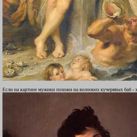
Если на картине мужики похожи на волооких кучерявых баб - 