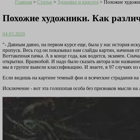
Главная
>
Статьи
>
Здоровье и красота
>
Похожие художни
Похожие художники. Как разли
04.03.2020
"- Давным давно, на первом курсе еще, была у нас история искус
пропуск. Весь год он показывал нам слайды картин, начиная о
Воттакенная пачка. А в конце года, как водится, экзамен. Снач
открытки. Вразнобой. И надо было сказать автора или название
мы в группе вывели классификацию. И знаете, в 97 случаях из с
Если видишь на картине темный фон и всяческие страдания на 
Исключение - вот эта голопопая особа без признаков мысли на л