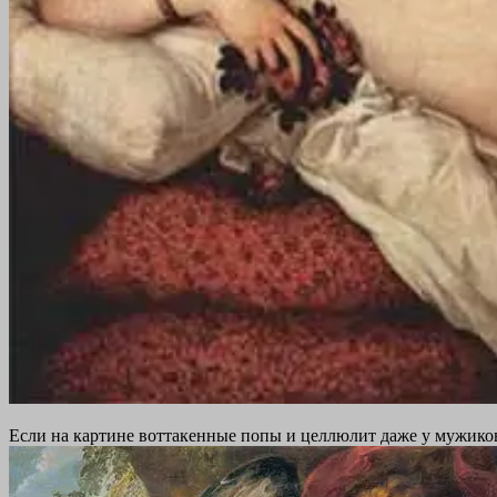
Если на картине воттакенные попы и целлюлит даже у мужиков 