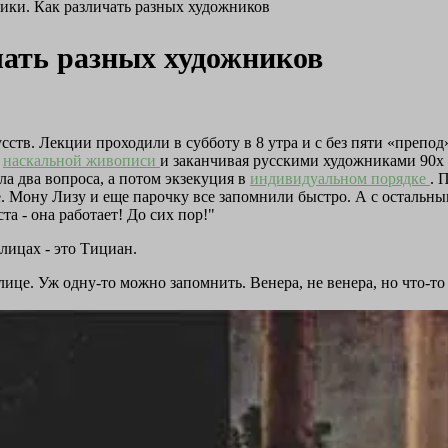
ки. Как различать разных художников
чать разных художников
ств. Лекции проходили в субботу в 8 утра и с без пяти «препод» 
т
наскальной живописи
и заканчивая русскими художниками 90х г
ала два вопроса, а потом экзекуция в
индивидуальном порядке
. 
. Мону Лизу и еще парочку все запомнили быстро. А с остальным
та - она работает! До сих пор!"
лицах - это Тициан.
ице. Уж одну-то можно запомнить. Венера, не венера, но что-то 