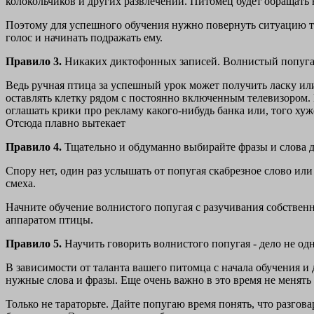
колокольчиков и других развлечений. Питомец будет обращать н
Поэтому для успешного обучения нужно повернуть ситуацию та
голос и начинать подражать ему.
Правило 3.
Никаких диктофонных записей. Волнистый попугай
Ведь ручная птица за успешный урок может получить ласку или
оставлять клетку рядом с постоянно включенным телевизором.
оглашать крики про рекламу какого-нибудь банка или, того ху
Отсюда плавно вытекает
Правило 4.
Тщательно и обдуманно выбирайте фразы и слова д
Спору нет, один раз услышать от попугая скабрезное слово или
смеха.
Начните обучение волнистого попугая с разучивания собствен
аппаратом птицы.
Правило 5.
Научить говорить волнистого попугая - дело не одн
В зависимости от таланта вашего питомца с начала обучения и 
нужные слова и фразы. Еще очень важно в это время не менять 
Только не тараторьте. Дайте попугаю время понять, что разгов