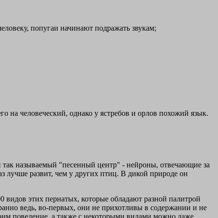
человеку, попугаи начинают подражать звукам;
го на человеческий, однако у ястребов и орлов похожий язык.
так называемый "песенный центр" - нейроны, отвечающие за
аз лучше развит, чем у других птиц. В дикой природе он
0 видов этих пернатых, которые обладают разной палитрой
ранно ведь, во-первых, они не прихотливы в содержании и не
оим поведение, а также с некоторыми видами можно даже