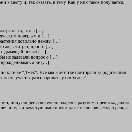
к месту и, так сказать, в тему. Как у них такое получается,
отря на то, что в […]
сяческим поверьям и […]
 растения довольно нежны […]
о же, смотрят, просто […]
ия с дымящей печью […]
бы не задавали вопрос о […]
я врожденными, а не […]
 по кличке "Джек". Все мы в детстве повторяли за родителями
 как получается разговаривать у попугаев?
, нет, попугаи действительно одарены разумом, превосходящим
ше: попугаи зачастую имитируют даже не человеческую речь, а