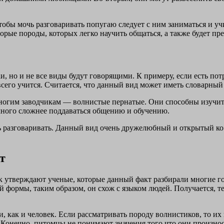
тобы мочь разговаривать попугаю следует с ним заниматься и уч
торые породы, которых легко научить общаться, а также будет п
и, но и не все виды будут говорящими. К примеру, если есть по
его учится. Считается, что данный вид может иметь словарный 
ногим заводчикам — волнистые пернатые. Они способны изучить 
много сложнее поддаваться общению и обучению.
 разговаривать. Данный вид очень дружелюбный и открытый ко 
т
к утверждают ученые, которые данный факт разбирали многие го
й формы, таким образом, он схож с языком людей. Получается, т
, как и человек. Если рассматривать породу волнистиков, то их
 Конечно, питомцы не понимают значения того что они произнос