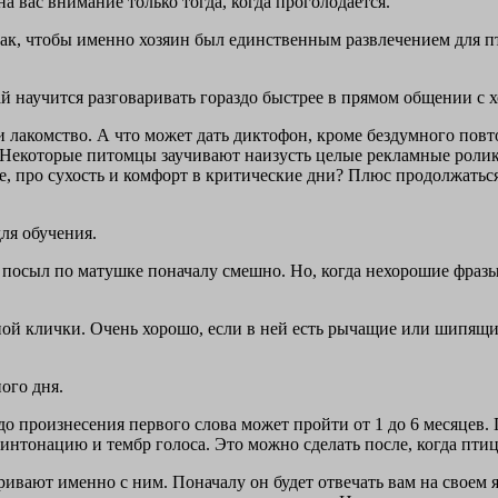
а вас внимание только тогда, когда проголодается.
к, чтобы именно хозяин был единственным развлечением для пти
 научится разговаривать гораздо быстрее в прямом общении с х
 лакомство. А что может дать диктофон, кроме бездумного повт
 Некоторые питомцы заучивают наизусть целые рекламные ролики
же, про сухость и комфорт в критические дни? Плюс продолжать
ля обучения.
 посыл по матушке поначалу смешно. Но, когда нехорошие фразы 
ной клички. Очень хорошо, если в ней есть рычащие или шипящи
ого дня.
до произнесения первого слова может пройти от 1 до 6 месяцев.
интонацию и тембр голоса. Это можно сделать после, когда птиц
аривают именно с ним. Поначалу он будет отвечать вам на своем 