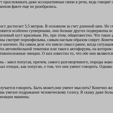
прослеживать даже ассоциативные связи в речи, ведь говорят они 
анном факте еще не разобрались.
т достигает 5,5 метров. В основном за счет длинной шеи. Не см
новятся особенно суеверными, они больше других подвержены в
 розовый куст красивым. Но, при этом, общеизвестно. Что такие
чины смотрят порнофильмы, самым наглым образом соврет. Конечн
се кончено. На самом деле это имело смысл ранее, когда ситуац
йта автомобильной тематики или такого автофорума, на котором 
ротивоположные эмоции. О них известно то, что обе они являютс
нь - завел попугая, причем, самого разговорчивого, породы жако
ивых птицах, как попугаи, о том, что они умеют говорить. Однако
лучается говорить. Быть может,они умеют мыслить? Конечно же
ишь умелое подражание человеческому голосу. Я скажу даже боль
ализации машины.