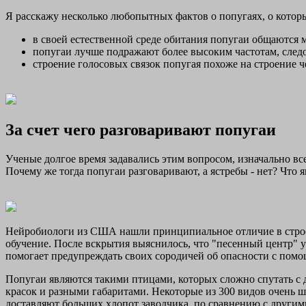
Я расскажу несколько любопытных фактов о попугаях, о котор
в своей естественной среде обитания попугаи общаются м
попугаи лучше подражают более высоким частотам, следо
строение голосовых связок попугая похоже на строение ч
За счет чего разговаривают попугаи
Ученые долгое время задавались этим вопросом, изначально все
Почему же тогда попугаи разговаривают, а ястребы - нет? Что
Нейробиологи из США нашли принципиальное отличие в строен
обучение. После вскрытия выяснилось, что "песенный центр" у ж
помогает предупреждать своих сородичей об опасности с пом
Попугаи являются такими птицами, которых сложно спутать с 
красок и разными габаритами. Некоторые из 300 видов очень ш
доставляют больших хлопот заводчика, по сравнению с други