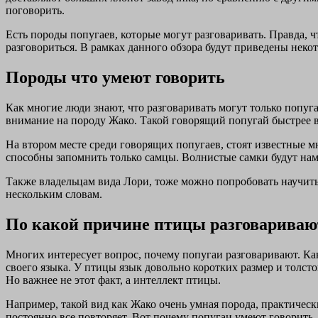
поговорить.
Есть породы попугаев, которые могут разговаривать. Правда, ч
разговориться. В рамках данного обзора будут приведены неко
Породы что умеют говорить
Как многие люди знают, что разговаривать могут только попуга
внимание на породу Жако. Такой говорящий попугай быстрее вс
На втором месте среди говорящих попугаев, стоят известные м
способны запомнить только самцы. Волнистые самки будут на
Также владельцам вида Лори, тоже можно попробовать научить
нескольким словам.
По какой причине птицы разговариваю
Многих интересует вопрос, почему попугаи разговаривают. Ка
своего языка. У птицы язык довольно коротких размер и толсто
Но важнее не этот факт, а интеллект птицы.
Например, такой вид как Жако очень умная порода, практически
постоянно все повторяет. Вот почему попугаи умеют говорить.