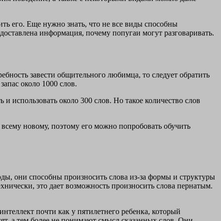
ить его. Еще нужно знать, что не все виды способны
редоставлена информация, почему попугаи могут разговаривать.
требность завести общительного любимца, то следует обратить
запас около 1000 слов.
и использовать около 300 слов. Но такое количество слов
всему новому, поэтому его можно попробовать обучить
ды, они способны произносить слова из-за формы и структуры
ехнически, это дает возможность произносить слова пернатым.
 интеллект почти как у пятилетнего ребенка, который
ят, а тем более не понимают смысл сказанных слов. Они