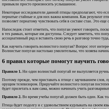
привыкли просто произносить услышанное.
Некоторые исследователи данной птицы предполагают, что если
пернатые стайные и для них важна компания. Как результат пт
позволяет пернатому чувствовать себя в составе стаи. Это ещ
Напоследок стоит отметить, что попугаи умеют говорить, поск
в тех рамках, которые им доступны. Следует заметить, что по
ассоциативный ряд и вставить свою речь в разговор точно туда,
Как научить говорить волнистого попугая? Вопрос этот интер
Волнистые попугаи настолько умилительны, что хозяева начина
6 правил которые помогут научить гов
Правило 1.
Ни один волнистый попугай не вылупляется ручным
Поэтому прежде, чем приставать к птице с заучиванием слов, п
орущим телевизором. Приручайте волнистого попугая постепенн
будет прилетать к вам сама, можно начинать учить разговариват
Правило 2.
Во время учебы попугай должен быть один. Как тол
Птица будет подолгу и с удовольствием курлыкать на своем язы