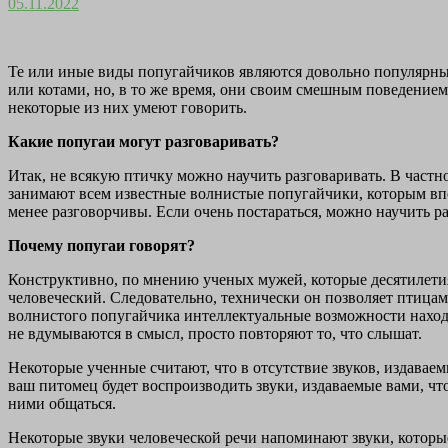
05.11.2022
Те или иные виды попугайчиков являются довольно популярным
или котами, но, в то же время, они своим смешным поведением
некоторые из них умеют говорить.
Какие попугаи могут разговаривать?
Итак, не всякую птичку можно научить разговаривать. В частн
занимают всем известные волнистые попугайчики, которым вполн
менее разговорчивы. Если очень постараться, можно научить р
Почему попугаи говорят?
Конструктивно, по мнению ученых мужей, которые десятилетия
человеческий. Следовательно, технически он позволяет птицам г
волнистого попугайчика интеллектуальные возможности находят
не вдумываются в смысл, просто повторяют то, что слышат.
Некоторые ученные считают, что в отсутствие звуков, издавае
ваш питомец будет воспроизводить звуки, издаваемые вами, что
ними общаться.
Некоторые звуки человеческой речи напоминают звуки, которые