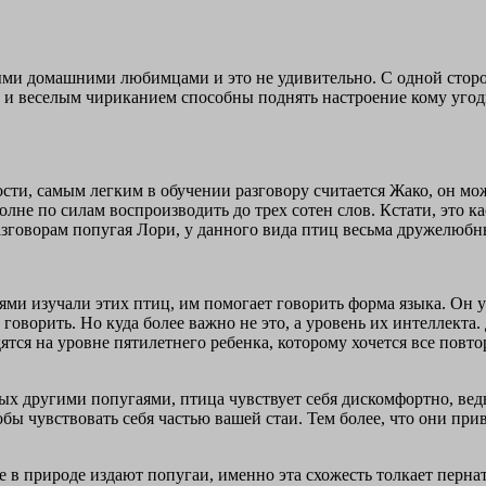
и домашними любимцами и это не удивительно. С одной стороны
 и веселым чириканием способны поднять настроение кому угодно
ости, самым легким в обучении разговору считается Жако, он мо
е по силам воспроизводить до трех сотен слов. Кстати, это каса
азговорам попугая Лори, у данного вида птиц весьма дружелюбн
ми изучали этих птиц, им помогает говорить форма языка. Он у
оворить. Но куда более важно не это, а уровень их интеллекта. 
ся на уровне пятилетнего ребенка, которому хочется все повто
мых другими попугаями, птица чувствует себя дискомфортно, ве
бы чувствовать себя частью вашей стаи. Тем более, что они при
 в природе издают попугаи, именно эта схожесть толкает пернат