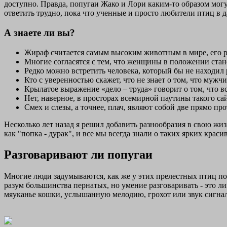
доступно. Правда, попугаи Жако и Лори каким-то образом могут 
ответить трудно, пока что ученные и просто любители птиц в д
А знаете ли вы?
Жираф считается самым высоким животным в мире, его рос
Многие согласятся с тем, что женщины в положении ста
Редко можно встретить человека, который бы не находил
Кто с уверенностью скажет, что не знает о том, что муж
Крылатое выражение «дело – труда» говорит о том, что в
Нет, наверное, в просторах всемирной паутины такого са
Смех и слезы, а точнее, плач, являют собой две прямо п
Несколько лет назад я решил добавить разнообразия в свою жиз
как "попка - дурак", и все мы всегда знали о таких ярких крас
Разговаривают ли попугаи
Многие люди задумываются, как же у этих прелестных птиц по
разум большинства пернатых, но умение разговаривать - это л
мяуканье кошки, услышанную мелодию, грохот или звук сигн