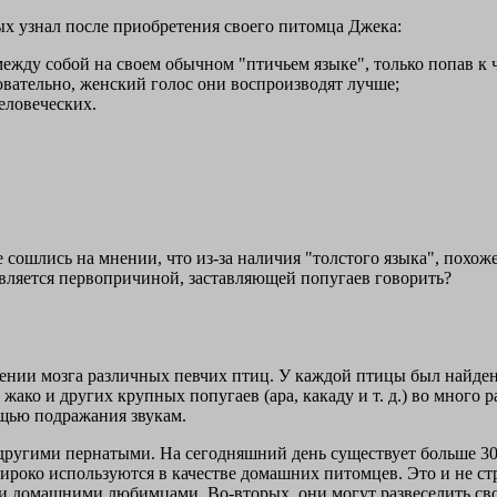
ых узнал после приобретения своего питомца Джека:
ежду собой на своем обычном "птичьем языке", только попав к 
вательно, женский голос они воспроизводят лучше;
еловеческих.
 сошлись на мнении, что из-за наличия "толстого языка", похоже
 является первопричиной, заставляющей попугаев говорить?
ии мозга различных певчих птиц. У каждой птицы был найден 
ако и других крупных попугаев (ара, какаду и т. д.) во много р
ощью подражания звукам.
другими пернатыми. На сегодняшний день существует больше 30
ироко используются в качестве домашних питомцев. Это и не ст
ми домашними любимцами. Во-вторых, они могут развеселить св