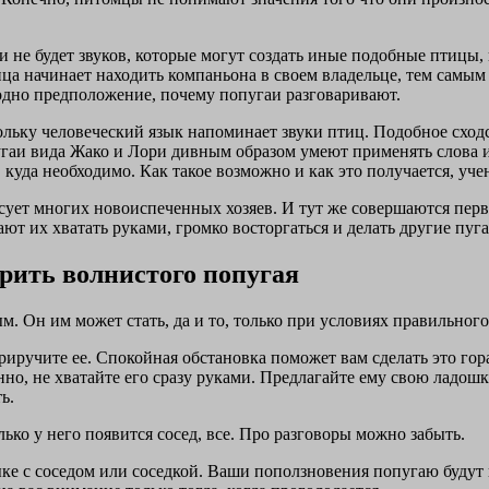
 не будет звуков, которые могут создать иные подобные птицы, 
ица начинает находить компаньона в своем владельце, тем самым
е одно предположение, почему попугаи разговаривают.
ольку человеческий язык напоминает звуки птиц. Подобное сходс
пугаи вида Жако и Лори дивным образом умеют применять слова 
 куда необходимо. Как такое возможно и как это получается, уче
есует многих новоиспеченных хозяев. И тут же совершаются пер
ют их хватать руками, громко восторгаться и делать другие пу
орить волнистого попугая
. Он им может стать, да и то, только при условиях правильного
риручите ее. Спокойная обстановка поможет вам сделать это гор
о, не хватайте его сразу руками. Предлагайте ему свою ладошку
ь.
ько у него появится сосед, все. Про разговоры можно забыть.
ке с соседом или соседкой. Ваши поползновения попугаю будут н