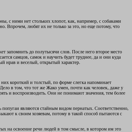
, с ними нет стольких хлопот, как, например, с собаками
. Впрочем, любят их не только за это, но еще потому, что
жет запомнить до полутысячи слов. После него второе место
ется самцов, самок и научить будет труднее, да и они куда
ый нрав и веселый, открытый характер.
 них короткий и толстый, по форме слегка напоминает
Дело в том, что тот же Жако умен, почти как человек, даже у
рять и воспроизводить. Они не понимают значения, тем более
дь попугаи являются стайным видом пернатых. Соответственно,
выкают к своим хозяевам, потому в такой способ пытаются с
ых на освоение речи людей в том смысле, в котором им это