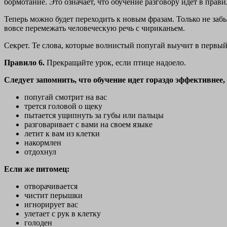
бормотание. Это означает, что обучение разговору идет в прави
Теперь можно будет переходить к новым фразам. Только не забы
вовсе перемежать человеческую речь с чириканьем.
Секрет. Те слова, которые волнистый попугай выучит в первый 
Правило 6.
Прекращайте урок, если птице надоело.
Следует запомнить, что обучение идет гораздо эффективнее, 
попугай смотрит на вас
трется головой о щеку
пытается ущипнуть за губы или пальцы
разговаривает с вами на своем языке
летит к вам из клетки
накормлен
отдохнул
Если же питомец:
отворачивается
чистит перышки
игнорирует вас
улетает с рук в клетку
голоден