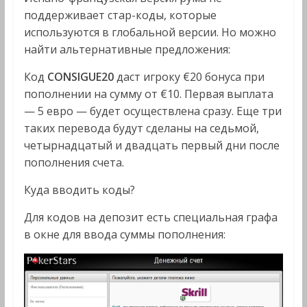
поддерживает стар-коды, которые
используются в глобальной версии. Но можно
найти альтернативные предложения:
Код
CONSIGUE20
даст игроку €20 бонуса при
пополнении на сумму от €10. Первая выплата
— 5 евро — будет осуществлена сразу. Еще три
таких перевода будут сделаны на седьмой,
четырнадцатый и двадцать первый дни после
пополнения счета.
Куда вводить коды?
Для кодов на депозит есть специальная графа
в окне для ввода суммы пополнения: