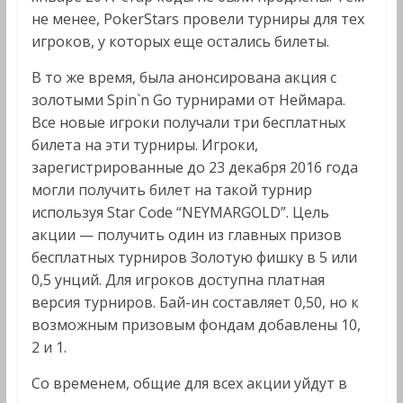
не менее, PokerStars провели турниры для тех
игроков, у которых еще остались билеты.
В то же время, была анонсирована акция с
золотыми Spin`n Go турнирами от Неймара.
Все новые игроки получали три бесплатных
билета на эти турниры. Игроки,
зарегистрированные до 23 декабря 2016 года
могли получить билет на такой турнир
используя Star Code “NEYMARGOLD”. Цель
акции — получить один из главных призов
бесплатных турниров Золотую фишку в 5 или
0,5 унций. Для игроков доступна платная
версия турниров. Бай-ин составляет 0,50, но к
возможным призовым фондам добавлены 10,
2 и 1.
Со временем, общие для всех акции уйдут в