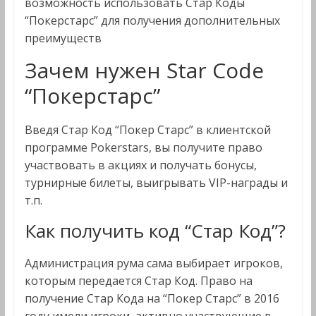
возможность использовать Стар Коды
“Покерстарс” для получения дополнительных
преимуществ
Зачем нужен Star Code
“Покерстарс”
Введя Стар Код “Покер Старс” в клиентской
программе Pokerstars, вы получите право
участвовать в акциях и получать бонусы,
турнирные билеты, выигрывать VIP-награды и
т.п.
Как получить код “Стар Код”?
Администрация рума сама выбирает игроков,
которым передается Стар Код. Право на
получение Стар Кода на “Покер Старс” в 2016
году имели игроки, активно участвующие в