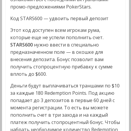
промо-предложениями PokerStars.
Код STARS600 — удвоить первый депозит
Этот код доступен всем игрокам рума,
которые еще не успели пополнить счет.
STARS600
нужно ввести в специально
предназначенном поле — в окошке для
внесения депозита. Бонус позволит вам
получить стопроцентную прибавку к сумме
вплоть до $600.
Деньги будут выплачиваться траншами по $10
за каждые 180 Redemption Points. Под акцию
попадает до 3 депозитов в первые 60 дней с
момента регистрации. То есть вы можете
пополнить счет в три захода и на каждый
платеж получить стопроцентный бонус. Чтобы
набрать необходимое количество Redemption