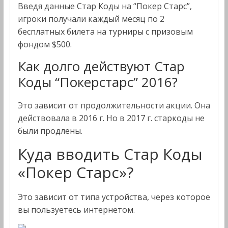
Введя данные Стар Коды на “Покер Старс”,
игроки получали каждый месяц по 2
бесплатных билета на турниры с призовым
фондом $500.
Как долго действуют Стар
Коды “Покерстарс” 2016?
Это зависит от продолжительности акции. Она
действовала в 2016 г. Но в 2017 г. старкоды не
были продлены.
Куда вводить Стар Коды
«Покер Старс»?
Это зависит от типа устройства, через которое
вы пользуетесь интернетом.