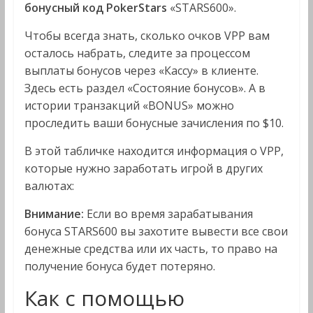
бонусный код PokerStars
«STARS600».
Чтобы всегда знать, сколько очков VPP вам
осталось набрать, следите за процессом
выплаты бонусов через «Кассу» в клиенте.
Здесь есть раздел «Состояние бонусов». А в
истории транзакций «BONUS» можно
проследить ваши бонусные зачисления по $10.
В этой табличке находится информация о VPP,
которые нужно заработать игрой в других
валютах:
Внимание:
Если во время зарабатывания
бонуса STARS600 вы захотите вывести все свои
денежные средства или их часть, то право на
получение бонуса будет потеряно.
Как с помощью