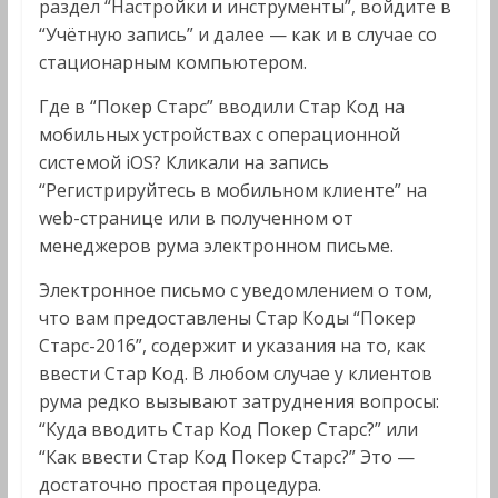
раздел “Настройки и инструменты”, войдите в
“Учётную запись” и далее — как и в случае со
стационарным компьютером.
Где в “Покер Старс” вводили Стар Код на
мобильных устройствах с операционной
системой iOS? Кликали на запись
“Регистрируйтесь в мобильном клиенте” на
web-странице или в полученном от
менеджеров рума электронном письме.
Электронное письмо с уведомлением о том,
что вам предоставлены Стар Коды “Покер
Старс-2016”, содержит и указания на то, как
ввести Стар Код. В любом случае у клиентов
рума редко вызывают затруднения вопросы:
“Куда вводить Стар Код Покер Старс?” или
“Как ввести Стар Код Покер Старс?” Это —
достаточно простая процедура.