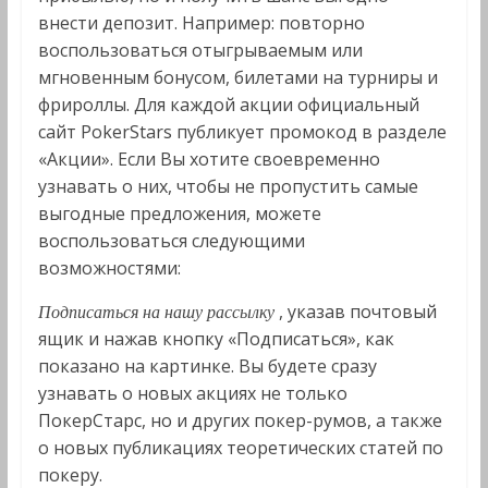
внести депозит. Например: повторно
воспользоваться отыгрываемым или
мгновенным бонусом, билетами на турниры и
фрироллы. Для каждой акции официальный
сайт PokerStars публикует промокод в разделе
«Акции». Если Вы хотите своевременно
узнавать о них, чтобы не пропустить самые
выгодные предложения, можете
воспользоваться следующими
возможностями:
, указав почтовый
Подписаться на нашу рассылку
ящик и нажав кнопку «Подписаться», как
показано на картинке. Вы будете сразу
узнавать о новых акциях не только
ПокерСтарс, но и других покер-румов, а также
о новых публикациях теоретических статей по
покеру.