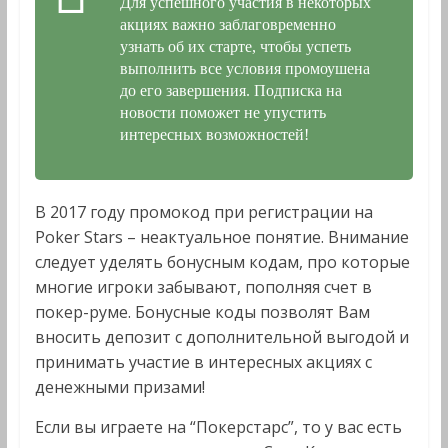
Для успешного участия в некоторых
акциях важно заблаговременно
узнать об их старте, чтобы успеть
выполнить все условия промоушена
до его завершения. Подписка на
новости поможет не упустить
интересных возможностей!
В 2017 году промокод при регистрации на
Poker Stars – неактуальное понятие. Внимание
следует уделять бонусным кодам, про которые
многие игроки забывают, пополняя счет в
покер-руме. Бонусные коды позволят Вам
вносить депозит с дополнительной выгодой и
принимать участие в интересных акциях с
денежными призами!
Если вы играете на “Покерстарс”, то у вас есть