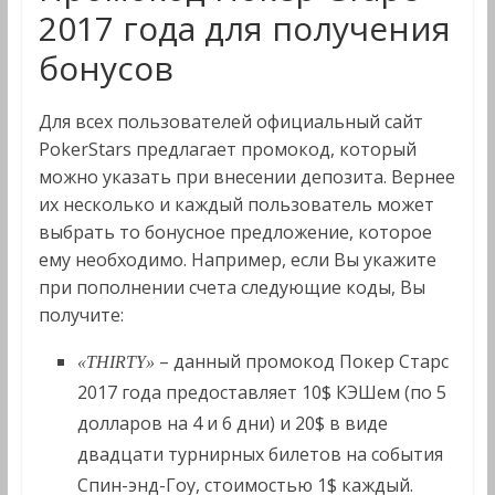
2017 года для получения
бонусов
Для всех пользователей официальный сайт
PokerStars предлагает промокод, который
можно указать при внесении депозита. Вернее
их несколько и каждый пользователь может
выбрать то бонусное предложение, которое
ему необходимо. Например, если Вы укажите
при пополнении счета следующие коды, Вы
получите:
– данный промокод Покер Старс
«THIRTY»
2017 года предоставляет 10$ КЭШем (по 5
долларов на 4 и 6 дни) и 20$ в виде
двадцати турнирных билетов на события
Спин-энд-Гоу, стоимостью 1$ каждый.