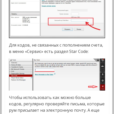
Для кодов, не связанных с пополнением счета,
в меню «Сервис» есть раздел Star Code:
Чтобы использовать как можно больше
кодов, регулярно проверяйте письма, которые
рум присылает на электронную почту. А еще