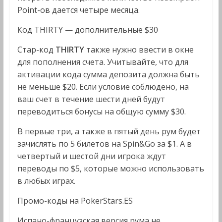
Point-ов дается четыре месяца.
Код THIRTY — дополнительные $30
Стар-код
THIRTY
также нужно ввести в окне
для пополнения счета. Учитывайте, что для
активации кода сумма депозита должна быть
не меньше $20. Если условие соблюдено, на
ваш счет в течение шести дней будут
переводиться бонусы на общую сумму $30.
В первые три, а также в пятый день рум будет
зачислять по 5 билетов на Spin&Go за $1. А в
четвертый и шестой дни игрока ждут
переводы по $5, которые можно использовать
в любых играх.
Промо-коды на PokerStars.ES
Испано-французская версия рума не