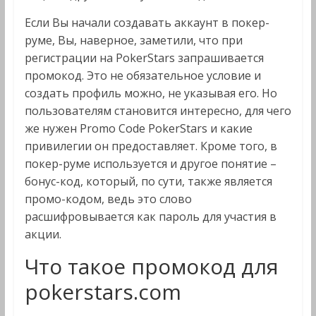
Если Вы начали создавать аккаунт в покер-
руме, Вы, наверное, заметили, что при
регистрации на PokerStars запрашивается
промокод. Это не обязательное условие и
создать профиль можно, не указывая его. Но
пользователям становится интересно, для чего
же нужен Promo Code PokerStars и какие
привилегии он предоставляет. Кроме того, в
покер-руме используется и другое понятие –
бонус-код, который, по сути, также является
промо-кодом, ведь это слово
расшифровывается как пароль для участия в
акции.
Что такое промокод для
pokerstars.com