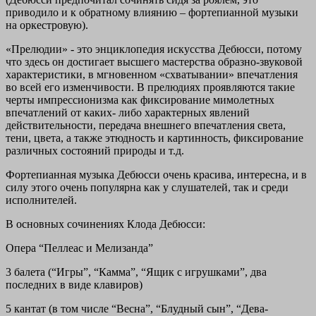
приводило и к обратному влиянию – фортепианной музыки
на оркестровую).
«Прелюдии» - это энциклопедия искусства Дебюсси, потому
что здесь он достигает высшего мастерства образно-звуковой
характеристики, в мгновенном «схватывании» впечатления
во всей его изменчивости. В прелюдиях проявляются такие
черты импрессионизма как фиксирование мимолетных
впечатлений от каких- либо характерных явлений
действительности, передача внешнего впечатления света,
тени, цвета, а также этюдность и картинность, фиксирование
различных состояний природы и т.д.
Фортепианная музыка Дебюсси очень красива, интересна, и в
силу этого очень популярна как у слушателей, так и среди
исполнителей.
В основных сочинениях Клода Дебюсси:
Опера “Пеллеас и Мелизанда”
3 балета
(“Игры”, “Камма”, “Ящик с игрушками”, два
последних в виде клавиров)
5 кантат
(в том числе “Весна”, “Блудный сын”, “Дева-