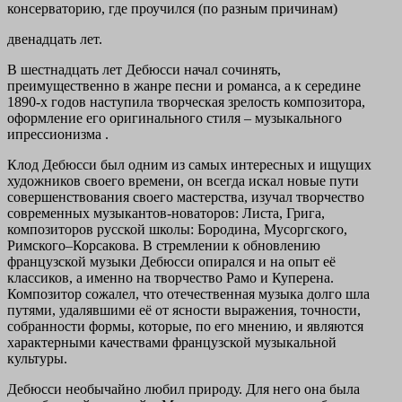
консерваторию, где проучился (по разным причинам)
двенадцать лет.
В шестнадцать лет Дебюсси начал сочинять,
преимущественно в жанре песни и романса, а к середине
1890-х годов наступила
творческая зрелость
композитора,
оформление его оригинального стиля –
музыкального
ипрессионизма
.
Клод Дебюсси был одним из самых интересных и ищущих
художников своего времени, он всегда искал новые пути
совершенствования своего мастерства, изучал творчество
современных музыкантов-новаторов: Листа, Грига,
композиторов русской школы: Бородина, Мусоргского,
Римского–Корсакова. В стремлении к обновлению
французской музыки Дебюсси опирался и на опыт её
классиков, а именно на творчество Рамо и Куперена.
Композитор сожалел, что отечественная музыка долго шла
путями, удалявшими её от ясности выражения, точности,
собранности формы, которые, по его мнению, и являются
характерными качествами французской музыкальной
культуры.
Дебюсси необычайно любил природу. Для него она была