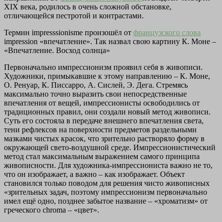
XIX века, родилось в очень сложной обстановке,
отличающейся пестротой и контрастами.
Термин impresssionisme произошёл от
французского слова
impression «впечатление». Так назвал свою картину К. Моне –
«Впечатление. Восход солнца»
Первоначально импрессионизм проявил себя в живописи.
Художники, примыкавшие к этому направлению – К. Моне,
О. Ренуар, К. Писсарро, А. Сислей, Э. Дега. Стремясь
максимально точно выразить свои непосредственные
впечатления от вещей, импрессионисты освободились от
традиционных правил, они создали новый метод живописи.
Суть его состояла в передаче внешнего впечатления света,
тени рефлексов на поверхности предметов раздельными
мазками чистых красок, что зрительно растворяло форму в
окружающей свето-воздушной среде. Импрессионистический
метод стал максимальным выражением самого принципа
живописности. Для художника-импрессиониста важно не то,
что он изображает, а важно – как изображает. Объект
становился только поводом для решения чисто живописных
«зрительных задач, поэтому импрессионизм первоначально
имел ещё одно, позднее забытое название – «хроматизм» от
греческого chroma – «цвет».