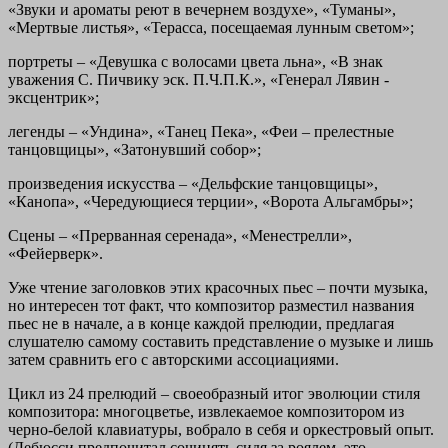
«Звуки и ароматы реют в вечернем воздухе», «Туманы»,
«Мертвые листья», «Терасса, посещаемая лунным светом»;
портреты
– «Девушка с волосами цвета льна», «В знак
уважения С. Пичвику эск. П.Ч.П.К.», «Генерал Лявин -
эксцентрик»;
легенды
– «Ундина», «Танец Пека», «Феи – прелестные
танцовщицы», «Затонувший собор»;
произведения искусства
– «Дельфские танцовщицы»,
«Канопа», «Чередующиеся терции», «Ворота Альгамбры»;
Сцены
– «Прерванная серенада», «Менестрелли»,
«Фейерверк».
Уже чтение заголовков этих красочных пьес – почти музыка,
но интересен тот факт, что композитор разместил названия
пьес не в начале, а в конце каждой прелюдии, предлагая
слушателю самому составить представление о музыке и лишь
затем сравнить его с авторскими ассоциациями.
Цикл из 24 прелюдий – своеобразный итог эволюции стиля
композитора: многоцветье, извлекаемое композитором из
черно-белой клавиатуры, вобрало в себя и оркестровый опыт.
(Дебюсси предпочитал сочинять сидя за роялем, это