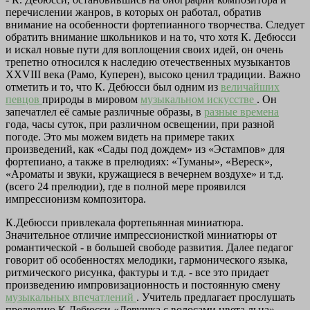
перечислении жанров, в которых он работал, обратив
внимание на особенности фортепианного творчества. Следует
обратить внимание школьников и на то, что хотя К. Дебюсси
и искал новые пути для воплощения своих идей, он очень
трепетно относился к наследию отечественных музыкантов
XXVIII века (Рамо, Куперен), высоко ценил традиции. Важно
отметить и то, что К. Дебюсси был одним из
величайших
певцов
природы в мировом
музыкальном искусстве
. Он
запечатлел её самые различные образы, в
разные времена
года, часы суток, при различном освещении, при разной
погоде. Это мы можем видеть на примере таких
произведений, как «Сады под дождем» из «Эстампов» для
фортепиано, а также в прелюдиях: «Туманы», «Вереск»,
«Ароматы и звуки, кружащиеся в вечернем воздухе» и т.д.
(всего 24 прелюдии), где в полной мере проявился
импрессионизм композитора.
К.Дебюсси привлекала фортепьянная миниатюра.
Значительное отличие импрессионисткой миниатюры от
романтической - в большей свободе развития. Далее педагог
говорит об особенностях мелодики, гармонического языка,
ритмического рисунка, фактуры и т.д. - все это придает
произведению импровизационность и постоянную смену
музыкальных впечатлений
. Учитель предлагает прослушать
прелюдию К.Дебюсси «Девушка с волосами цвета льна»,