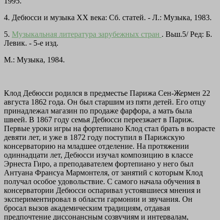
1995.
4. Дебюсси и музыка XX века: Сб. статей. - Л.: Музыка, 1983.
5.
Музыкальная литература
зарубежных стран
. Вьш.5/ Ред: Б.
Левик. - 5-е изд.
М.: Музыка, 1984.
Клод Дебюсси родился в предместье Парижа Сен-Жермен 22
августа 1862 года. Он был старшим из пяти детей. Его отцу
принадлежал магазин по продаже фарфора, а мать была
швеей. В 1867 году семья Дебюсси переезжает в Париж.
Первые уроки игры на фортепиано Клод стал брать в возрасте
девяти лет, и уже в 1872 году поступил в Парижскую
консерваторию на младшее отделение. На протяжении
одиннадцати лет, Дебюсси изучал композицию в классе
Эрнеста Гиро, а преподавателем фортепиано у него был
Антуана Франсуа Мармонтеля, от занятий с которым Клод
получал особое удовольствие. С самого начала обучения в
консерватории Дебюсси оспаривал устоявшиеся мнения и
экспериментировал в области гармонии и звучания. Он
бросал вызов академическим традициям, отдавая
предпочтение диссонансным созвучиям и интервалам,