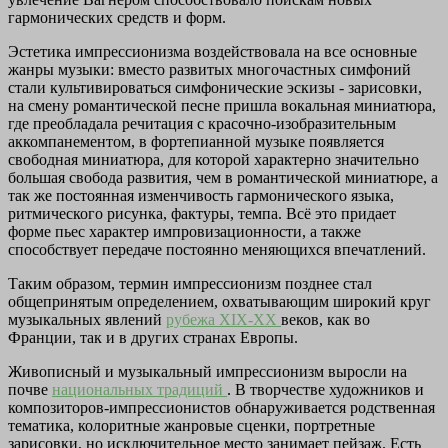
гармонических средств и форм.
Эстетика импрессионизма воздействовала на все основные
жанры музыки: вместо развитых многочастных симфоний
стали культивироваться симфонические эскизы - зарисовки,
на смену романтической песне пришла вокальная миниатюра,
где преобладала речитация с красочно-изобразительным
аккомпанементом, в фортепианной музыке появляется
свободная миниатюра, для которой характерно значительно
большая свобода развития, чем в романтической миниатюре, а
так же постоянная изменчивость гармонического языка,
ритмического рисунка, фактуры, темпа. Всё это придает
форме пьес характер импровизационности, а также
способствует передаче постоянно меняющихся впечатлений.
Таким образом, термин импрессионизм позднее стал
общепринятым определением, охватывающим широкий круг
музыкальных явлений
рубежа XIX-XX
веков, как во
Франции, так и в других странах Европы.
Живописный и музыкальный импрессионизм выросли на
почве
национальных традиций
. В творчестве художников и
композиторов-импрессионистов обнаруживается родственная
тематика, колоритные жанровые сценки, портретные
зарисовки, но исключительное место занимает пейзаж. Есть