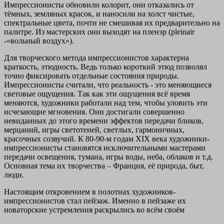
Импрессионисты обновили колорит, они отказались от
тёмных, земляных красок, и наносили на холст чистые,
спектральные цвета, почти не смешивая их предварительно на
палитре. Из мастерских они выходят на пленэр (pleinair
-«вольный воздух»).
Для творческого метода импрессионистов характерна
краткость, этюдность. Ведь только короткий этюд позволял
точно фиксировать отдельные состояния природы.
Импрессионисты считали, что реальность - это меняющиеся
световые ощущения. Так как эти ощущения всё время
меняются, художники работали над тем, чтобы уловить эти
исчезающие мгновения. Они достигали совершенно
невиданных до этого времени эффектов передачи бликов,
мерцаний, игры светотеней, светлых, гармоничных,
красочных созвучий. К 80-90-м годам XIX века художники-
импрессионисты становятся исключительными мастерами
передачи освещения, тумана, игры воды, неба, облаков и т.д.
Основная тема их творчества – Франция, её природа, быт,
люди.
Настоящим откровением в полотнах художников-
импрессионистов стал пейзаж. Именно в пейзаже их
новаторские устремления раскрылись во всём своём