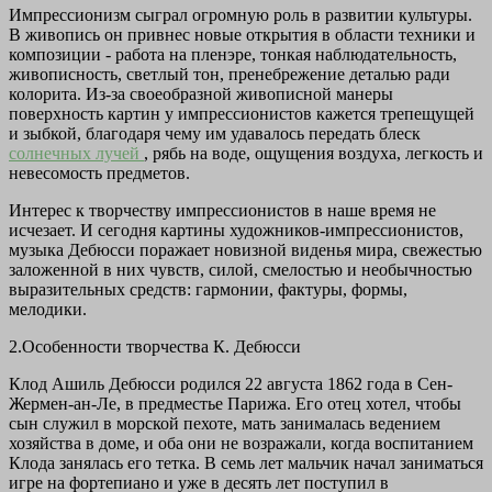
Импрессионизм сыграл огромную роль в развитии культуры.
В живопись он привнес новые открытия в области техники и
композиции - работа на пленэре, тонкая наблюдательность,
живописность, светлый тон, пренебрежение деталью ради
колорита. Из-за своеобразной живописной манеры
поверхность картин у импрессионистов кажется трепещущей
и зыбкой, благодаря чему им удавалось передать блеск
солнечных лучей
, рябь на воде, ощущения воздуха, легкость и
невесомость предметов.
Интерес к творчеству импрессионистов в наше время не
исчезает. И сегодня картины художников-импрессионистов,
музыка Дебюсси поражает новизной виденья мира, свежестью
заложенной в них чувств, силой, смелостью и необычностью
выразительных средств: гармонии, фактуры, формы,
мелодики.
2.Особенности творчества К. Дебюсси
Клод Ашиль Дебюсси родился 22 августа 1862 года в Сен-
Жермен-ан-Ле, в предместье Парижа. Его отец хотел, чтобы
сын служил в морской пехоте, мать занималась ведением
хозяйства в доме, и оба они не возражали, когда воспитанием
Клода занялась его тетка. В семь лет мальчик начал заниматься
игре на фортепиано и уже в десять лет поступил в