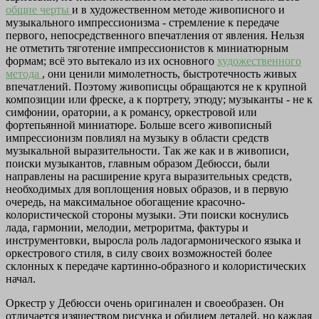
общие черты
и в художественном методе живописного и
музыкального импрессионизма - стремление к передаче
первого, непосредственного впечатления от явления. Нельзя
не отметить тяготение импрессионистов
к миниатюрным
формам; всё
это вытекало из их основного
художественного
метода
, они ценили мимолетность, быстротечность живых
впечатлений. Поэтому живописцы обращаются не к крупной
композиции или фреске, а к портрету, этюду; музыканты - не к
симфонии, оратории, а к романсу, оркестровой или
фортепьянной миниатюре. Больше всего живописный
импрессионизм повлиял на музыку в области средств
музыкальной выразительности. Так же как и в живописи,
поиски музыкантов, главным образом Дебюсси, были
направлены на расширение круга выразительных средств,
необходимых для воплощения новых образов, и в первую
очередь, на максимальное обогащение красочно-
колористической стороны музыки. Эти поиски коснулись
лада, гармонии, мелодии, метроритма, фактуры и
инструментовки, выросла роль ладогармонического языка и
оркестрового стиля, в силу своих возможностей более
склонных к передаче картинно-образного и колористических
начал.
Оркестр у Дебюсси очень оригинален и своеобразен. Он
отличается изяществом рисунка и обилием деталей, но каждая