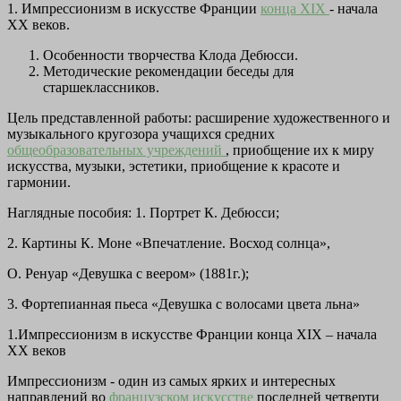
1. Импрессионизм в искусстве Франции
конца XIX
- начала
XX веков.
Особенности творчества Клода Дебюсси.
Методические рекомендации беседы для
старшеклассников.
Цель представленной работы:
расширение художественного и
музыкального кругозора учащихся средних
общеобразовательных учреждений
, приобщение их к миру
искусства, музыки, эстетики, приобщение к красоте и
гармонии.
Наглядные пособия:
1. Портрет К. Дебюсси;
2. Картины К. Моне «Впечатление. Восход солнца»,
О. Ренуар «Девушка с веером» (1881г.);
3. Фортепианная пьеса «Девушка с волосами цвета льна»
1.Импрессионизм в искусстве Франции конца XIX – начала
XX веков
Импрессионизм
- один из самых ярких и интересных
направлений во
французском искусстве
последней четверти