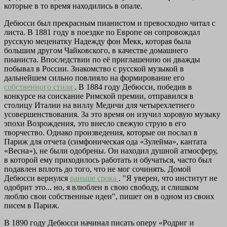
которые в то время находились в опале.
Дебюсси был прекрасным пианистом и превосходно читал с
листа. В 1881 году в поездке по Европе он сопровождал
русскую меценатку Надежду фон Мекк, которая была
большим другом Чайковского, в качестве домашнего
пианиста. Впоследствии по её приглашению он дважды
побывал в России. Знакомство с русской музыкой в
дальнейшем сильно повлияло на формирование его
собственного стиля
. В 1884 году Дебюсси, победив в
конкурсе на соискание Римской премии, отправился в
столицу Италии на виллу Медичи для четырехлетнего
усовершенствования. За это время он изучил хоровую музыку
эпохи Возрождения, это внесло свежую струю в его
творчество. Однако произведения, которые он послал в
Париж для отчета (симфоническая ода «Зулейма», кантата
«Весна»), не были одобрены. Он находил душной атмосферу,
в которой ему приходилось работать и обучаться, часто был
подавлен вплоть до того, что не мог сочинять. Домой
Дебюсси вернулся
раньше срока
. "Я уверен, что институт не
одобрит это... но, я влюблен в свою свободу, и слишком
люблю свои собственные идеи", пишет он в одном из своих
писем в Париж.
В 1890 году Дебюсси начинал писать оперу «Родриг и