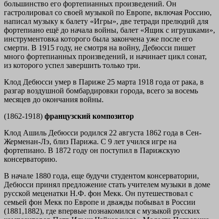
большинство его фортепианных произведений. Он
гастролировал со своей музыкой по Европе, включая Россию,
написал музыку к балету «Игры», две тетради прелюдий для
фортепиано ещё до начала войны, балет «Ящик с игрушками»,
инструментовка которого была закончена уже после его
смерти. В 1915 году, не смотря на войну, Дебюсси пишет
много фортепианных произведений, и начинает цикл сонат,
из которого успел завершить только три.
Клод Дебюсси умер в Париже 25 марта 1918 года от рака, в
разгар воздушной бомбардировки города, всего за восемь
месяцев до окончания войны.
(1862-1918)
французский композитор
Клод Ашиль Дебюсси родился 22 августа 1862 года в Сен-
Жерменан-Лэ, близ Парижа. С 9 лет учился игре на
фортепиано. В 1872 году он поступил в Парижскую
консерваторию.
В начале 1880 года, еще будучи студентом консерватории,
Дебюсси принял предложение стать учителем музыки в доме
русской меценатки Н.Ф. фон Мекк. Он путешествовал с
семьей фон Мекк по Европе и дважды побывал в России
(1881,1882), где впервые познакомился с музыкой русских