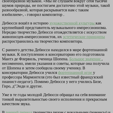
своеобразной музыкой. «Мы не слушаем вокруг себя тысячи
шумов природы, не постигаем достаточно этой музыки, такой
разнообразной, которая раскрывается нам с таким
изобилием», - говорил композитор .
Дебюсси вошёл в историю
художественной культуры
как
крупнейший представитель музыкального импрессионизма.
Нередко творчество Дебюсси отождествляется с искусством
живописцев-импрессионистов, их
эстетические принципы
распространились на творчество композитора.
С раннего детства Дебюсси находился в мире фортепианной
музыки. К поступлению в консерваторию его подготовила
Мантэ де Флервиль, ученица Шопена.
Большое значение
,
несомненно, имели указания и советы, которые она получила
от Шопена и затем сообщила своему ученику. В
консерватории Дебюсси учился
фортепианной игре
у
профессора Мармонтеля (это был известный французский
пианист-педагог). Помимо Дебюсси у него учились Бизе,
Гиро, д"Энди и другие.
Уже в те годы молодой Дебюсси обращал на себя внимание
тонкой выразительностью своего исполнения и прекрасным
качеством звука.
В
ранний период
творчества рядом с вокальными (романсы) и