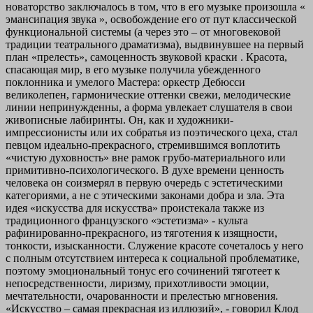
новаторство
заключалось в том, что в его музыке произошла «
эмансипация звука
», освобождение его от пут классической
функциональной системы (а через это – от многовековой
традиции театрального драматизма), выдвинувшее на первый
план «прелесть»,
самоценность звуковой краски
. Красота,
спасающая мир, в его музыке получила убежденного
поклонника и умелого Мастера: оркестр Дебюсси
великолепен, гармонические оттенки свежи, мелодические
линии непринужденны, а форма увлекает слушателя в свои
живописные лабиринты. Он, как и художники-
импрессионисты или их собратья из поэтического цеха, стал
певцом идеально-прекрасного, стремившимся воплотить
«чистую духовность» вне рамок грубо-материального или
примитивно-психологического. В духе времени ценность
человека он соизмерял в первую очередь с
эстетическими
категориями, а не с этическими законами добра и зла. Эта
идея «искусства для искусства» проистекала также из
традиционного французского «эстетизма» - культа
рафинированно-прекрасного, из тяготения к изящности,
тонкости, изысканности. Служение красоте сочеталось у него
с полным отсутствием интереса к социальной проблематике,
поэтому эмоциональный тонус его сочинений тяготеет к
непосредственности, лиризму, прихотливости эмоции,
мечтательности, очарованности и прелестью мгновения.
«Искусство – самая прекрасная из иллюзий», - говорил Клод