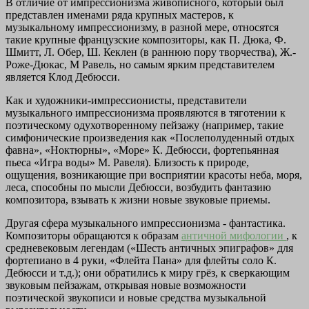
В отличие от импрессионизма живописного, который был
представлен именами ряда крупных мастеров, к
музыкальному импрессионизму, в разной мере, относятся
такие крупные французские композиторы, как П. Дюка, Ф.
Шмитт, Л. Обер, Ш. Кеклен (в раннюю пору творчества), Ж.-
Роже-Дюкас, М Равель, но самым ярким представителем
является Клод Дебюсси.
Как и художники-импрессионисты, представители
музыкального импрессионизма проявляются в тяготении к
поэтическому одухотворенному пейзажу (например, такие
симфонические произведения как «Послеполуденный отдых
фавна», «Ноктюрны», «Море» К. Дебюсси, фортепьянная
пьеса «Игра воды» М. Равеля). Близость к природе,
ощущения, возникающие при восприятии красоты неба, моря,
леса, способны по мысли Дебюсси, возбудить фантазию
композитора, взывать к жизни новые звуковые приемы.
Другая сфера музыкального импрессионизма - фантастика.
Композиторы обращаются к образам
античной мифологии
, к
средневековым легендам («Шесть античных эпиграфов» для
фортепиано в 4 руки, «Флейта Пана» для флейты соло К.
Дебюсси и т.д.); они обратились к миру грёз, к сверкающим
звуковым пейзажам, открывая новые возможности
поэтической звукописи и новые средства музыкальной