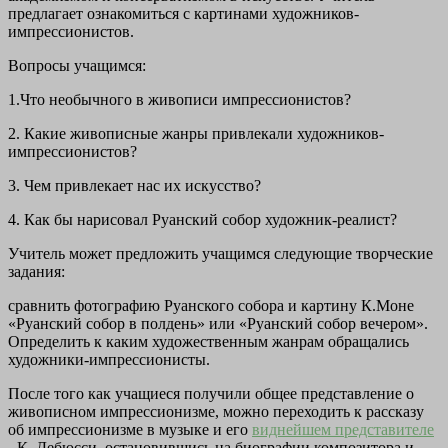
предлагает ознакомиться с картинами художников-
импрессионистов.
Вопросы учащимся:
1.Что необычного в живописи импрессионистов?
2. Какие живописные жанры привлекали художников-
импрессионистов?
3. Чем привлекает нас их искусство?
4. Как бы нарисовал Руанский собор художник-реалист?
Учитель может предложить учащимся следующие
творческие
задания:
сравнить фотографию Руанского собора и картину К.Моне
«Руанский собор в полдень» или «Руанский собор вечером».
Определить к каким художественным жанрам обращались
художники-импрессионисты.
После того как учащиеся получили общее представление о
живописном импрессионизме, можно переходить к рассказу
об импрессионизме в музыке и его
виднейшем представителе
- К. Дебюсси, остановившись на биографии композитора и