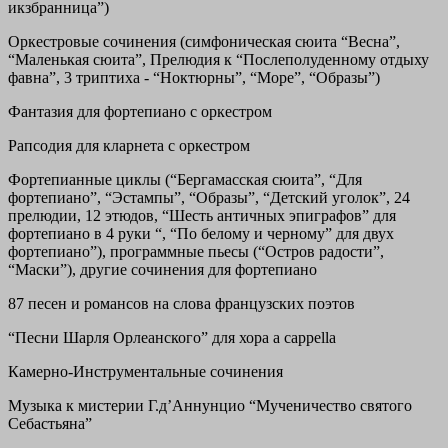
икзбранница”)
Оркестровые сочинения
(симфоническая сюита “Весна”,
“Маленькая сюита”, Прелюдия к “Послеполуденному отдыху
фавна”, 3 триптиха - “Ноктюрны”, “Море”, “Образы”)
Фантазия
для фортепиано с оркестром
Рапсодия
для кларнета с оркестром
Фортепианные циклы
(“Бергамасская сюита”, “Для
фортепиано”, “Эстампы”, “Образы”, “Детский уголок”, 24
прелюдии, 12 этюдов, “Шесть античных эпиграфов” для
фортепиано в 4 руки “, “По белому и черному” для двух
фортепиано”),
программные пьесы
(“Остров радости”,
“Маски”), другие сочинения для фортепиано
87 песен и романсов
на слова французских поэтов
“Песни Шарля Орлеанского” для хора a cappella
Камерно-Инструментальные сочинения
Музыка к мистерии Г.д’Аннунцио “Мученичество святого
Себастьяна”