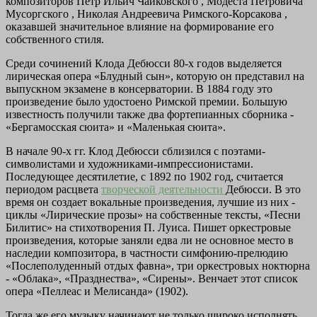
композиторов Петр Ильич Чайковского , Модеста Петровича
Мусоргского , Николая Андреевича Римского-Корсакова ,
оказавшей значительное влияние на формирование его
собственного стиля.
Среди сочинений Клода Дебюсси 80-х годов выделяется
лирическая опера «Блудный сын», которую он представил на
выпускном экзамене в консерватории. В 1884 году это
произведение было удостоено Римской премии. Большую
известность получили также два фортепианных сборника -
«Бергамосская сюита» и «Маленькая сюита».
В начале 90-х гг. Клод Дебюсси сблизился с поэтами-
символистами и художниками-импрессионистами.
Последующее десятилетие, с 1892 по 1902 год, считается
периодом расцвета
творческой деятельности
Дебюсси. В это
время он создает вокальные произведения, лучшие из них -
циклы «Лирические прозы» на собственные тексты, «Песни
Билитис» на стихотворения П. Луиса. Пишет оркестровые
произведения, которые заняли едва ли не основное место в
наследии композитора, в частности симфонию-прелюдию
«Послеполуденный отдых фавна», три оркестровых ноктюрна
- «Облака», «Празднества», «Сирены». Венчает этот список
опера «Пеллеас и Мелисанда» (1902).
Тогда же его музыку начинают не только широко исполнять,