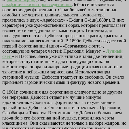
симфоническими произведениями
Дебюсси появляются
сочинения для фортепиано. С наибольшей отчетливостью
самобытные черты индивидуальности композитора
проявились в двух «Арабесках» - E-dur и G-dur(1888г.). В них
характерен уже художественный образ, который предполагает
изящество и «воздушность» композиции. Типичны для
последующего стиля Дебюсси прозрачные краски, красота и
пластика мелодических линий. В 1890г. Дебюсси создает свой
первый фортепианный цикл - «Бергамская сюита»,
состоящую из четырех частей: Прелюдия, Менуэт, «
Лунный
свет
» и Пасспье. Здесь уже отчетливо видны две тенденции,
которые станут типичными для последующих циклов
композитора: опора на жанровые традиции клавесинистов и
тяготение к пейзажным зарисовкам. Используя жанры
старинной музыки, Дебюсси трактует их свободно. Он смело
применяет гармонический язык и фактуру нового времени.
С 1901г. сочинения для фортепиано следуют одно за другим
без перерыва. Дебюсси отдает им лучшие минуты
вдохновения. «Сюита для фортепиано» - это уже вполне
зрелый цикл Дебюсси. Он состоит из трех пьес - Прелюдии,
Сарабанды и Токкаты. В этом цикле у Дебюсси больше, чем
где-либо в его фортепианной музыке, проявились черты
классицизма. Они сказываются не только в выборе жанров, но
и в строгости музыки, ясности формы каждой пьесы и