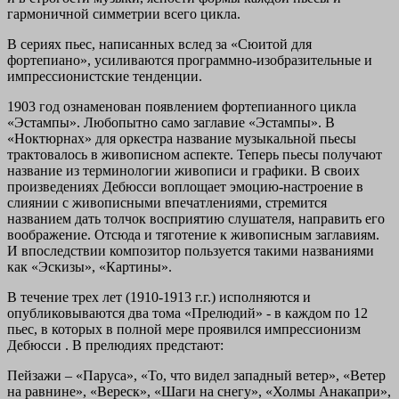
гармоничной симметрии всего цикла.
В сериях пьес, написанных вслед за «Сюитой для
фортепиано», усиливаются программно-изобразительные и
импрессионистские тенденции.
1903 год ознаменован появлением фортепианного цикла
«Эстампы». Любопытно само заглавие «Эстампы». В
«Ноктюрнах» для оркестра название музыкальной пьесы
трактовалось в живописном аспекте. Теперь пьесы получают
название из терминологии живописи и графики. В своих
произведениях Дебюсси воплощает эмоцию-настроение в
слиянии с живописными впечатлениями, стремится
названием дать толчок восприятию слушателя, направить его
воображение. Отсюда и тяготение к живописным заглавиям.
И впоследствии композитор пользуется такими названиями
как «Эскизы», «Картины».
В течение трех лет (1910-1913 г.г.) исполняются и
опубликовываются два тома «Прелюдий» - в каждом по 12
пьес, в которых в полной мере проявился импрессионизм
Дебюсси
. В прелюдиях предстают:
Пейзажи –
«Паруса», «То, что видел западный ветер», «Ветер
на равнине», «Вереск», «Шаги на снегу», «Холмы Анакапри»,