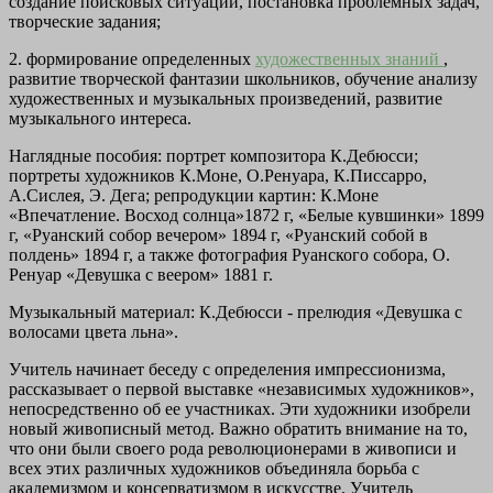
создание поисковых ситуаций, постановка проблемных задач,
творческие задания;
2. формирование определенных
художественных знаний
,
развитие творческой фантазии школьников, обучение анализу
художественных и музыкальных произведений, развитие
музыкального интереса.
Наглядные пособия:
портрет композитора К.Дебюсси;
портреты художников К.Моне, О.Ренуара, К.Писсарро,
А.Сислея, Э. Дега; репродукции картин: К.Моне
«Впечатление. Восход солнца»1872 г, «Белые кувшинки» 1899
г, «Руанский собор вечером» 1894 г, «Руанский собой в
полдень» 1894 г, а также фотография Руанского собора, О.
Ренуар «Девушка с веером» 1881 г.
Музыкальный материал:
К.Дебюсси - прелюдия «Девушка с
волосами цвета льна».
Учитель начинает беседу с определения импрессионизма,
рассказывает о первой выставке «независимых художников»,
непосредственно об ее участниках. Эти художники изобрели
новый живописный метод. Важно обратить внимание на то,
что они были своего рода революционерами в живописи и
всех этих различных художников объединяла борьба с
академизмом и консерватизмом в искусстве. Учитель