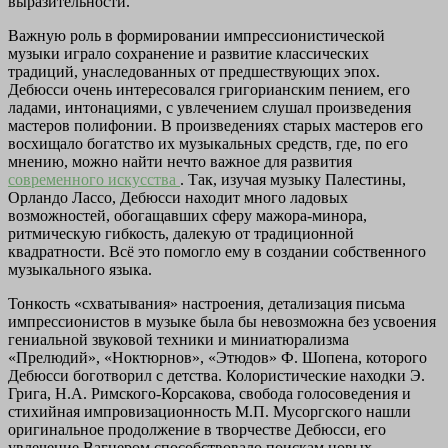
выразительности.
Важную роль в формировании импрессионистической
музыки играло сохранение и развитие классических
традиций, унаследованных от предшествующих эпох.
Дебюсси очень интересовался григорианским пением, его
ладами, интонациями, с увлечением слушал произведения
мастеров полифонии. В произведениях старых мастеров его
восхищало богатство их музыкальных средств, где, по его
мнению, можно найти нечто важное для развития
современного искусства
. Так, изучая музыку Палестины,
Орландо Лассо, Дебюсси находит много ладовых
возможностей, обогащавших сферу мажора-минора,
ритмическую гибкость, далекую от традиционной
квадратности. Всё это помогло ему в создании собственного
музыкального языка.
Тонкость «схватывания» настроения, детализация письма
импрессионистов в музыке была бы невозможна без усвоения
гениальной звуковой техники и миниатюрализма
«Прелюдий», «Ноктюрнов», «Этюдов» Ф. Шопена, которого
Дебюсси боготворил с детства. Колористические находки Э.
Грига, Н.А. Римского-Корсакова, свобода голосоведения и
стихийная импровизационность М.П. Мусоргского нашли
оригинальное продолжение в творчестве Дебюсси, его
увлечение Вагнером способствовало поискам новых