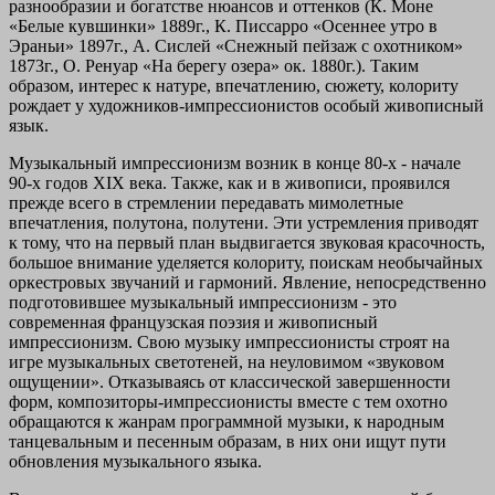
разнообразии и богатстве нюансов и оттенков (К. Моне
«Белые кувшинки» 1889г., К. Писсарро «Осеннее утро в
Эраньи» 1897г., А. Сислей «Снежный пейзаж с охотником»
1873г., О. Ренуар «На берегу озера» ок. 1880г.). Таким
образом, интерес к натуре, впечатлению, сюжету, колориту
рождает у художников-импрессионистов особый живописный
язык.
Музыкальный импрессионизм
возник в конце 80-х - начале
90-х годов XIX века. Также, как и в живописи, проявился
прежде всего в стремлении передавать мимолетные
впечатления, полутона, полутени. Эти устремления приводят
к тому, что на первый план выдвигается звуковая красочность,
большое внимание уделяется колориту, поискам необычайных
оркестровых звучаний и гармоний. Явление, непосредственно
подготовившее музыкальный импрессионизм - это
современная французская поэзия и живописный
импрессионизм. Свою музыку импрессионисты строят на
игре музыкальных светотеней, на неуловимом «звуковом
ощущении». Отказываясь от классической завершенности
форм, композиторы-импрессионисты вместе с тем охотно
обращаются к жанрам программной музыки, к народным
танцевальным и песенным образам, в них они ищут пути
обновления музыкального языка.