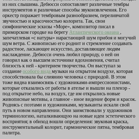
из них слышима. Дебюсси сопоставляет различные тембры
инструментов и различные способы звукоизвлечения. Его
оркестр поражает тембровым разнообразием, переливчатой
звучностью и красочностью колорита. Так, свои
симфонические эскизы «Море», композитор писал в
приморском городке на берегу
Атлантического океана
,
запечатлевая «с натуры» нарастающий шум прибоя и могучий
шум ветра. С живописью его роднит и стремление создавать
радостное, ласкающее искусство, доставляющее людям
наслаждение. Дебюсси очень любил природу, о ней он
говорил как о высшем источнике вдохновения, считал
близость к ней - критерием творчества. Он выступал за
создание
особого вида
музыки на открытом воздухе, которая
способствовала бы слиянию человека с природой. В этом
тоже видна взаимосвязь с художниками-импрессионистами,
которые отказались от работы в ателье и вышли на пленэр -
под открытое небо, на воздух, где им открылись новые
живописные мотивы, а главное - иное видение форм и красок.
Роднясь с поэтами и художниками, музыканты искали свой
путь в новом направлении. Они заимствовали у художников
терминологию, наталкивающую на новые идеи эстетического
восприятия; в обиход вошли определения: звуковая краска,
инструментальный колорит, гармонические пятна, тембровая
палитра.