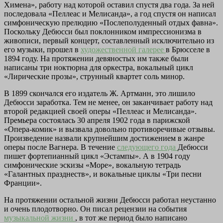
Химена», работу над которой оставил спустя два года. За ней
последовала «Пеллеас и Мелисанда», а год спустя он написал
симфоническую прелюдию «Послеполуденный отдых фавна».
Поскольку Дебюсси был поклонником импрессионизма в
живописи, первый концерт, составленный исключительно из
его музыки, прошел в
художественной галерее
в Брюсселе в
1894 году. На протяжении девяностых им также были
написаны три ноктюрна для оркестра, вокальный цикл
«Лирические прозы», струнный квартет соль минор.
В 1899 скончался его издатель Ж. Артманн, это лишило
Дебюсси заработка. Тем не менее, он заканчивает работу над
второй редакцией своей оперы «Пеллеас и Мелисанда».
Премьера состоялась 30 апреля 1902 года в парижской
«Опера-комик» и вызвала довольно противоречивые отзывы.
Произведение назвали крупнейшим достижением в жанре
оперы после Вагнера. В течение
следующего года
Дебюсси
пишет фортепианный цикл «Эстампы». А в 1904 году
симфонические эскизы «Море», вокальную тетрадь
«Галантных празднеств», и вокальные циклы «Три песни
Франции».
На протяжении остальной жизни Дебюсси работал неустанно
и очень плодотворно. Он писал рецензии на события
музыкальной жизни
, в тот же период было написано