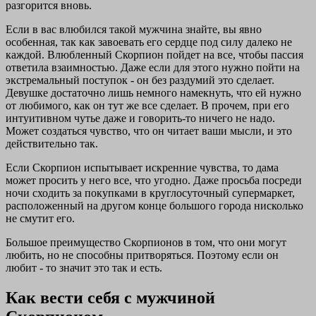
разгорится вновь.
Если в вас влюбился такой мужчина знайте, вы явно
особенная, так как завоевать его сердце под силу далеко не
каждой. Влюбленный Скорпион пойдет на все, чтобы пассия
ответила взаимностью. Даже если для этого нужно пойти на
экстремальный поступок - он без раздумий это сделает.
Девушке достаточно лишь немного намекнуть, что ей нужно
от любимого, как он тут же все сделает. В прочем, при его
интуитивном чутье даже и говорить-то ничего не надо.
Может создаться чувство, что он читает ваши мысли, и это
действительно так.
Если Скорпион испытывает искренние чувства, то дама
может просить у него все, что угодно. Даже просьба посреди
ночи сходить за покупками в круглосуточный супермаркет,
расположенный на другом конце большого города нисколько
не смутит его.
Большое преимущество Скорпионов в том, что они могут
любить, но не способны притворяться. Поэтому если он
любит - то значит это так и есть.
Как вести себя с мужчиной