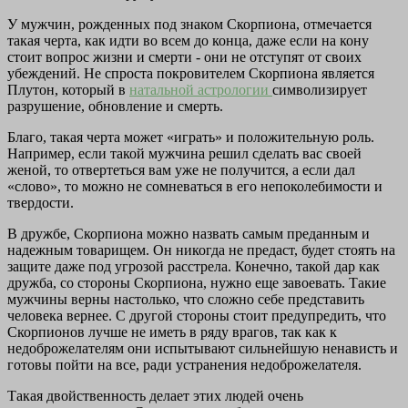
У мужчин, рожденных под знаком Скорпиона, отмечается
такая черта, как идти во всем до конца, даже если на кону
стоит вопрос жизни и смерти - они не отступят от своих
убеждений. Не спроста покровителем Скорпиона является
Плутон, который в
натальной астрологии
символизирует
разрушение, обновление и смерть.
Благо, такая черта может «играть» и положительную роль.
Например, если такой мужчина решил сделать вас своей
женой, то отвертеться вам уже не получится, а если дал
«слово», то можно не сомневаться в его непоколебимости и
твердости.
В дружбе, Скорпиона можно назвать самым преданным и
надежным товарищем. Он никогда не предаст, будет стоять на
защите даже под угрозой расстрела. Конечно, такой дар как
дружба, со стороны Скорпиона, нужно еще завоевать. Такие
мужчины верны настолько, что сложно себе представить
человека вернее. С другой стороны стоит предупредить, что
Скорпионов лучше не иметь в ряду врагов, так как к
недоброжелателям они испытывают сильнейшую ненависть и
готовы пойти на все, ради устранения недоброжелателя.
Такая двойственность делает этих людей очень