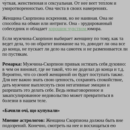
чуткая, женственная и сексуальная. От нее веет теплом и
умиротворенностью. Она чиста в своих намерениях.
Женщина Скорпиона искренняя, но не наивная. Она не
способна на обман или интриги. Она - эрудированный
собеседник и обладает
хорошим чувством
юмора.
Если мужчина-Скорпион выбирает женщину по тому, как та
ведет дела, то он обратит внимание на то, доводит ли она все
до конца, не пускает ли дело на самотек и не разменивается ли
по пустякам.
Ремарка:
Мужчина-Скорпион привык истязать себя духовно:
в чем он виноват, где не такой, что не доделал до конца и т.д.
Вероятно, что со своей женщиной он будет поступать также.
Для нее важно знать свою ценность, сохранять спокойствие,
дать мужчине выплеснуть свои негативные эмоции и
разрешать это делать себе. Ведь невыговоренное и
закапсулированное недовольство может превратиться в
болезни в нашем теле.
«Бачили очі, що купували»
Мнение астрологов:
Женщина Скорпиона должна быть вне
подозрений. Конечно, смотреть на нее и восхищаться ею