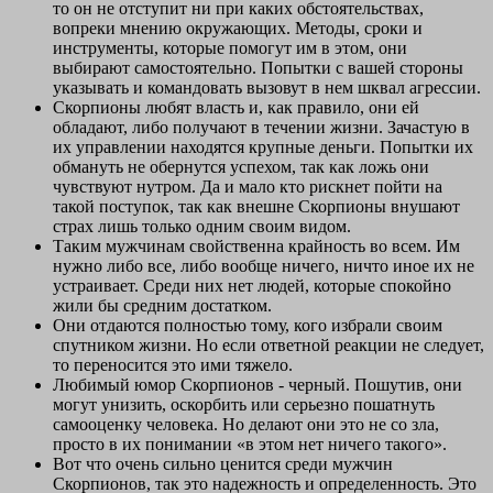
то он не отступит ни при каких обстоятельствах,
вопреки мнению окружающих. Методы, сроки и
инструменты, которые помогут им в этом, они
выбирают самостоятельно. Попытки с вашей стороны
указывать и командовать вызовут в нем шквал агрессии.
Скорпионы любят власть и, как правило, они ей
обладают, либо получают в течении жизни. Зачастую в
их управлении находятся крупные деньги. Попытки их
обмануть не обернутся успехом, так как ложь они
чувствуют нутром. Да и мало кто рискнет пойти на
такой поступок, так как внешне Скорпионы внушают
страх лишь только одним своим видом.
Таким мужчинам свойственна крайность во всем. Им
нужно либо все, либо вообще ничего, ничто иное их не
устраивает. Среди них нет людей, которые спокойно
жили бы средним достатком.
Они отдаются полностью тому, кого избрали своим
спутником жизни. Но если ответной реакции не следует,
то переносится это ими тяжело.
Любимый юмор Скорпионов - черный. Пошутив, они
могут унизить, оскорбить или серьезно пошатнуть
самооценку человека. Но делают они это не со зла,
просто в их понимании «в этом нет ничего такого».
Вот что очень сильно ценится среди мужчин
Скорпионов, так это надежность и определенность. Это