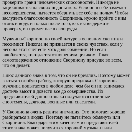
проверить грани человеческих способностей. Никогда не
зацикливается на своих недостатках. Если он в себе замечает
несовершенства, пытается обернуть все себе на пользу. Чтобы
заслужить благосклонность Скорпиона, нужно пройти с ним
огонь и воду, и только после того, как вы выдержите
проверку, он примет вас в свои ряды.
Мужчина-Скорпион по своей натуре в основном скептик и
пессимист. Никогда не признается в своих чувствах, если у
него на этот счет есть хоть доля сомнений. Но если
влюбляется, то отдается отношениям целиком. Такое
самоотверженное отношение Скорпиону присуще во всем,
что он делает.
Плюс данного знака в том, что он не брезглив. Поэтому может
взяться за любую работу, которую предложат. Скорпион-
мужчина попытается в любом деле, чем бы он ни занимался,
достичь высот и довести все до совершенства. Из
представителей данного знака получаются отличные
спортсмены, доктора, военные или спасатели.
У Скорпиона очень развита интуиция. Это помогает хорошо
разбираться в людях. Поэтому не пытайтесь обмануть или
Скорпиона. Благодаря этим качествам из представителей
этого знака может получиться хороший музыкант или