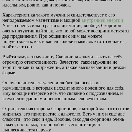
идеальным, ровно, как и порядок.
Характеристика такого мужчины свидетельствует о его
неподражаемом магнетизме и мощной
внутренней энергии
.
У него очень сильно развита интуиция, вообще, Скорпион
очень интуитивный знак, что порой может восприниматься за
дар предвидения. При общении с ним вы можете
почувствовать, как в вашей голове и мыслях кто-то копается,
знайте - это он.
Выйти замуж за мужчину Скорпиона - значит взять на себя
огромную ответственность. Зачастую, такой мужчина не
терпит никаких возражений, а также высказываний в резкой
форме.
Он очень интеллектуален и любит философские
размышления, в которых находит много полезного для себя.
Ему вообще интересно все, что связанно с подсознанием, и
всем неизведанным и непознанным человечеством.
Отрицательная сторона Скорпионов, с которой мало кто готов
мириться, это пристрастие к алкоголю. Есть у них и еще две
слабости - это секс и еда. Вообще, секс для скорпиона очень
важен, настолько, что порой весь его потенциал
выплескивается наружу.