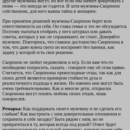
другие мужчины могут, но вот если она начнет флиртовать с
ними — это никуда не годится. И хотя мужчина-Скорпион
собственник, для него важна тайна в женщине.
При принятии решений мужчина-Скорпион берет всю
ответственность на себя. Он глава семьи и это не обсуждается.
Поэтому пытаться отобрать у него штурвал или давать
советы, которых у вас не спрашивают, не стоит. Доверяйте
мужчине. Повторюсь, что главное достоинство Скорпиона в
том, что даже конец света он воспримет без паники, как
задачу у которой есть свое решение.
Скорпион не любит недомолвок и игр. Если вам что-то
необходимо попросить, сказать - говорите ему об этом прямо.
Считается, что Скорпионы превосходные отцы, так как для
своих детей являются примером стойкости духа и
реалистичного подхода к жизни. Но именно они могут быть
очень требовательными. Как и многие дети, отпрыски
Скорпиона могут понять любовь своих отцов, лишь
повзрослев.
Ремарка:
Как поддержать своего мужчину и не сделать его
слабым? Как выстроить с ним доверительные отношения и
сохранить в себе загадку? Быть рядом с ним, но не
превратиться в ту, которая всегда под рукой? Ответ будет
индивидуальным для каждой женщины, которая задает себе