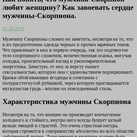
любит женщину? Как завоевать сердце
мужчины-Скорпиона.
11.10.2019
Мужчину Скорпиона сложно не заметить, несмотря на то, что
в их предпочтении одежда черных и прочих мрачных тонов.
Что привлекает в них в первую очередь, так это подтянутое
тело спортивного сложения, величественная осанка, могучая
походка, пронзительный взгляд и умопомрачительная
энергетика. Зачастую, от них за версту пышет
сексуальностью, которую они с удовольствием подчеркивают.
Брюки обтягивающие ягодицы в сочетании с
полурасстегнутой рубашкой, через которую проглядывается
мускулистая грудь - вполне их повседневный стиль.
Характеристика мужчины Скорпиона
Несмотря на то, что внешне он производит впечатление
холодного и стойкого, внутри него всегда бушует целый
вулкан эмоций и страстей. Это очень страстная натура,
которая стремится к совершенству абсолютно во всех областях
собственной жизни. Даже ремонт в квартире должен быть