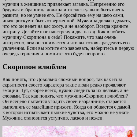
мужчин в женщинах привлекает загадка. Непременно его
будущая избранница должна интеллектуально быть очень
развита, но не умнее его. Не бросайтесь ему на шею сами,
иначе рискуете быть отверженной. Мужчина должен думать,
что это он ведет на вас охоту, а не наоборот. Всегда храните
интригу. Делайте шаг навстречу и два назад. Как влюбить
мужчину-Скорпиона в себя? Покажите, что вам очень
интересно, чем он занимается и что вы готовы разделять его
увлечения. Если вы хотите его завоевать, наберитесь в первую
очередь терпения и помните, что будет непросто.
Скорпион влюблен
Как понять, что Довольно сложный вопрос, так как из-за
скрытности своего характера такие люди редко проявляют
эмоции. Тут, скорее всего, нужно следить за их делами, а не
словами. Так как понять, что мужчина-Скорпион влюблен?
Он всецело пытается угодить своей избраннице, старается
выполнять ее малейшие прихоти. Когда он общается с дамой,
к которой испытывает пылкие чувства, его можно не узнать.
Мужчина становится уступчив, ласков и нежен.