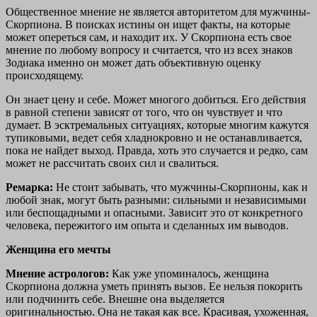
Общественное мнение не является авторитетом для мужчины-
Скорпиона. В поисках истины он ищет факты, на которые
может опереться сам, и находит их. У Скорпиона есть свое
мнение по любому вопросу и считается, что из всех знаков
Зодиака именно он может дать объективную оценку
происходящему.
Он знает цену и себе. Может многого добиться. Его действия
в равной степени зависят от того, что он чувствует и что
думает. В эсктремальных ситуациях, которые многим кажутся
тупиковыми, ведет себя хладнокровно и не останавливается,
пока не найдет выход. Правда, хоть это случается и редко, сам
может не рассчитать своих сил и свалиться.
Ремарка:
Не стоит забывать, что мужчины-Скорпионы, как и
любой знак, могут быть разными: сильными и независимыми
или беспощадными и опасными. Зависит это от конкретного
человека, пережитого им опыта и сделанных им выводов.
Женщина его мечты
Мнение астрологов:
Как уже упоминалось, женщина
Скорпиона должна уметь принять вызов. Ее нельзя покорить
или подчинить себе. Внешне она выделяется
оригинальностью. Она не такая как все. Красивая, ухоженная,