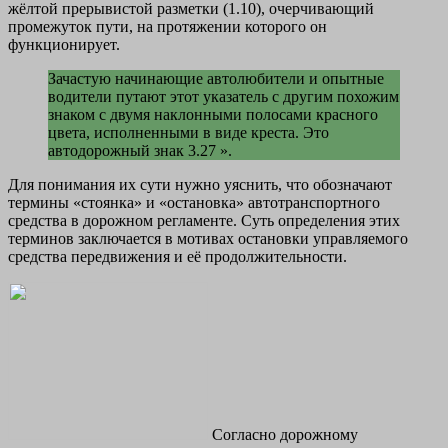
жёлтой прерывистой разметки (1.10), очерчивающий
промежуток пути, на протяжении которого он
функционирует.
Зачастую начинающие автолюбители и опытные
водители путают этот указатель с другим похожим
знаком с двумя наклонными полосами красного
цвета, исполненными в виде креста. Это
автодорожный знак 3.27 ».
Для понимания их сути нужно уяснить, что обозначают
термины «стоянка» и «остановка» автотранспортного
средства в дорожном регламенте. Суть определения этих
терминов заключается в мотивах остановки управляемого
средства передвижения и её продолжительности.
Согласно дорожному