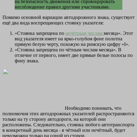
на безопасность движения или спровоцировать
несоблюдение правил другими участниками.
Помимо основной вариации автодорожного знака, существует
ещё два вида воспрещающих стоянку указателя:
«Стоянка запрещена по
нечётным числам
месяца». Этот
вид указателя имеет на ярко-голубом фоне полотна
прямую белую черту, похожую на римскую цифру «І».
«Стоянка запрещена по чётным числам месяца». В
отличие от первого, имеет две прямые белые полосы по
фону знака.
Необходимо понимать, что
полномочия этих автодорожных указателей распространяются
только на ту сторону автодороги, на которой они
расположены. Следовательно, стоянка любого автотранспорта
в конкретный день месяца - в чётный или нечётный, будет
невозможна только на одной из сторон.