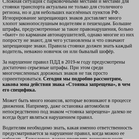
Сложная ситуация с парковочными местами и местами для
стоянки транспорта актуальна не только для столичного
региона, но и для небольших населённых пунктов РФ.
Игнорирование запрещающих знаков доставляет много
хлопот законопослушным водителям и пешеходам. Большие
штрафы, предусмотренные за такие правонарушения, больно
«бьют» по карманам автонарушителей, однако многие из них
попросту не знают, для чего установлены и что означают
запрещающие знаки. Правила стоянки должен знать каждый
водитель, неважно новичок он или бывалый шофёр.
За нарушение правил ПДД в 2019-м году предусмотрены
достаточно серьезные штрафы. При этом среди
многочисленных дорожных знаков не так просто
сориентироваться.
Сегодня мы подробно рассмотрим,
какова зона действия знака «Стоянка запрещена», в чем
его специфика.
Может быть много нюансов, которые возникают в процессе
движения. Например, даже остановка автомобиля
непосредственно под знаком «стоянка запрещена» далеко не
всегда будет являться нарушением правил.
Водителям необходимо знать, какая именно ответственность
предусматривается за нарушение правил, когда можно ее
избежать . Безусловно, важно проявлять внимательность.