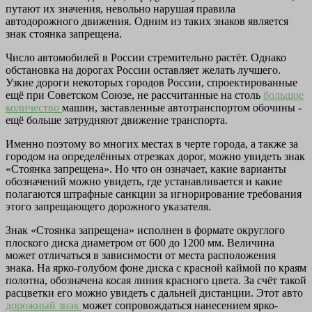
путают их значения, невольно нарушая правила
автодорожного движения. Одним из таких знаков является
знак стоянка запрещена.
Число автомобилей в России стремительно растёт. Однако
обстановка на дорогах России оставляет желать лучшего.
Узкие дороги некоторых городов России, спроектированные
ещё при Советском Союзе, не рассчитанные на столь
большое
количество
машин, заставленные автотранспортом обочины -
ещё больше затрудняют движение транспорта.
Именно поэтому во многих местах в черте города, а также за
городом на определённых отрезках дорог, можно увидеть знак
«Стоянка запрещена». Но что он означает, какие варианты
обозначений можно увидеть, где устанавливается и какие
полагаются штрафные санкции за игнорирование требования
этого запрещающего дорожного указателя.
Знак «Стоянка запрещена» исполнен в формате округлого
плоского диска диаметром от 600 до 1200 мм. Величина
может отличаться в зависимости от места расположения
знака. На ярко-голубом фоне диска с красной каймой по краям
полотна, обозначена косая линия красного цвета. За счёт такой
расцветки его можно увидеть с дальней дистанции. Этот авто
дорожный знак
может сопровождаться нанесением ярко-