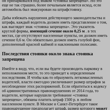
он припарковался под знаком «стоянка запрещена». Но это
еще не так страшно, более печальным является исход, если
автомобиль был эвакуирован на штрафстоянку.
Дабы избежать нарушения действующего законодательства и
штрафа, каждый водитель должен иметь представление о том,
как выглядит знак «стоянка запрещена». Это указатель
круглой формы,
имеющий сечение около 0,25 м
. в тех
местах, где отсутствуют населенные пункты, он должен иметь
сечение 0,6 м. Он обязательно должен иметь голубой фон,
дополненный красной каймой и наклонными полосами.
Последствия стоянки около знака стоянка
запрещена
Имейте в виду, что, если вы будете производить парковку в
неположенном месте, то это приведет к определенным
последствиям. И чтобы как-то образумить легкомысленных
водителей, власти ежегодно увеличивают размер штрафов за
несоблюдение этих распоряжений. Если обратиться к кодексу
об административных правонарушениях от 2014 года, то
водители, которые нарушили требование «стоянка
запрещена», обязаны платить штраф 1500 р. в любом
населенном пункте. В Москве и Санкт-Петербурге такое
правонарушение предполагает штраф, размер которого
может