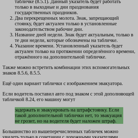
табличке (8.5.1). Данный указатель будет работать
только в выходные и дни празднования
государственных праздников.
Два перекрещенных молота. Знак, запрещающий
стоянку, будет актуален только в установленные
законодательством рабочие дни.
Название дней недели. Знак будет актуальным, только в
те дни недели, которые обозначены на табличке.
Указание времени. Установленный указатель будет
актуален только на протяжении определённого времени,
отражённого на дополнительной табличке.
Также можно встретить комбинации этих вспомогательных
знаков 8.5.6, 8.5.5.
Ещё один вариант таблички с изображением эвакуатора.
Если водитель поставил авто под знаком с этой дополняющей
табличкой 8.24, его машину могут
задержать и эвакуировать на штрафстоянку. Если
такой дополнительной таблички нет, то эвакуация
не грозит, но на водителя будет наложен штраф.
Большинство из вышеперечисленных табличек можно
увидеть только в сочетании с дорожными указателями