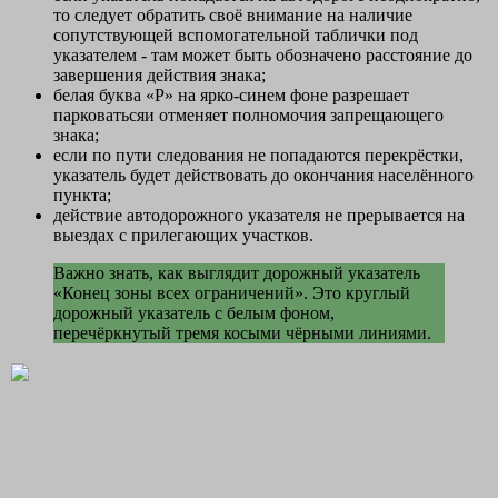
то следует обратить своё внимание на наличие
сопутствующей вспомогательной таблички под
указателем - там может быть обозначено расстояние до
завершения действия знака;
белая буква «Р» на ярко-синем фоне разрешает
парковатьсяи отменяет полномочия запрещающего
знака;
если по пути следования не попадаются перекрёстки,
указатель будет действовать до окончания населённого
пункта;
действие автодорожного указателя не прерывается на
выездах с прилегающих участков.
Важно знать, как выглядит дорожный указатель
«Конец зоны всех ограничений». Это круглый
дорожный указатель с белым фоном,
перечёркнутый тремя косыми чёрными линиями.