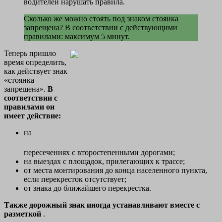
водителей нарушать правила.
Сколько же можно стоять под знаком стоянка
запрещена? В соответствии с действующими
правилами: максимум 5 минут.
Теперь пришло
время определить,
как действует знак
«стоянка
запрещена».
В
соответствии с
правилами он
имеет действие:
на
пересечениях с второстепенными дорогами;
на выездах с площадок, прилегающих к трассе;
от места монтирования до конца населенного пункта,
если перекресток отсутствует;
от знака до ближайшего перекрестка.
Также дорожный знак иногда устанавливают вместе с
разметкой
.