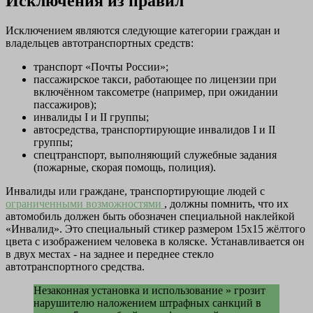
Исключения из правил
Исключением являются следующие категории граждан и
владельцев автотранспортных средств:
транспорт «Почты России»;
пассажирское такси, работающее по лицензии при
включённом таксометре (например, при ожидании
пассажиров);
инвалиды І и ІІ группы;
автосредства, транспортирующие инвалидов І и ІІ
группы;
спецтранспорт, выполняющий служебные задания
(пожарные, скорая помощь, полиция).
Инвалиды или граждане, транспортирующие людей с
ограниченными возможностями
, должны помнить, что их
автомобиль должен быть обозначен специальной наклейкой
«Инвалид». Это специальный стикер размером 15х15 жёлтого
цвета с изображением человека в коляске. Устанавливается он
в двух местах - на заднее и переднее стекло
автотранспортного средства.
Незаконная установка и использование » грозит
нарушителю наложением штрафных санкций в