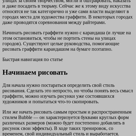
улицах за своим творчеством, могли и оштрафовать, наказать
и даже посадить в тюрьму. Сейчас же к этому виду искусства
относятся не так категорично и уже сами власти выделяют в
городах места для художества граффити. В некоторых городах
даже проводятся соревнования между райтерами.
Начинать рисовать граффити нужно с карандаша (и лучше на
этом остановиться, чтобы не портить стены на улицах
городов). Существуют целые руководства, помогающие
рисовать граффити карандашом на бумаге поэтапно.
Быстрая навигация по статье
Начинаем рисовать
Для начала нужно постараться определить свой стиль
рисования. Сделать это непросто, но чтобы понять весь смысл
граффити, можно изучать рисунки уже состоявшихся
художников и попытаться что-то скопировать.
Или же начать рисовать самым простым и распространенным
стилем Bubble — он характеризуется буквами круглых форм
различных размеров (можно будет постепенно добавлять в
рисунок свои эффекты). В ходе таких тренировок, со
временем, свой индивидуальный стиль и выработается.