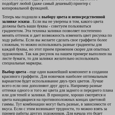
подойдет любой (даже самый дешевый) принтер с
копировальной функцией.
Теперь мы подошли к
выбору цвета и непосредственной
заливке эскиза
. Если вы не уверены в том, какого цвета
должны быть ваши буквы - советуем пользоваться
градиентом. Эта техника заливки позволяет постепенно
менять оттенок и дает возможность изменить цвет рисунка по
ходу работы. Если вы желаете сделать свое граффити более
сложным, то можно использовать разные градиенты для
каждой буквы, но этот прием применим скорее для опытных
художников. Так как рисунок на нашем примере выполнен на
листе бумаги, то для заливки желательно использовать
специальные маркеры.
Выбор цвета
- еще один важнейший компонент в создании
красивого граффити. Для новичков наиболее оптимальным
вариантом будет использование двух-трех цветов. Лучше
всего если они дополняют друг друга. Например разные
оттенки одного и того же цвета для заднего и переднего плана
или для теней и заливки. В принципе, хорошо смотрятся и
цвета находящиеся на противоположных концах цветовой
гаммы. Тут комбинации могут быть разные, в зависимости от
вкуса. Если с этим возникают трудности, то можно взять за
пример работы других художников. Для начала это будет