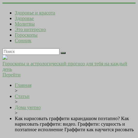
Здоровье и красота
Здоровье
Молитвы
Это интересно
Гороскопы
Сонник
Гороскопы и астрологический прогноз для тебя на каждый
день
Перейти
Главная
>
Статьи
>
Дома уютно
>
Как нарисовать граффити карандашом поэтапно? Как
нарисовать граффити: видео. Граффити: сущность и
поэтапное исполнение Граффити как научится рисовать