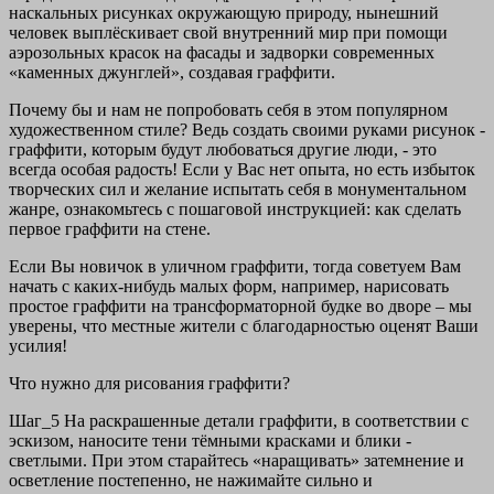
наскальных рисунках окружающую природу, нынешний
человек выплёскивает свой внутренний мир при помощи
аэрозольных красок на фасады и задворки современных
«каменных джунглей», создавая граффити.
Почему бы и нам не попробовать себя в этом популярном
художественном стиле? Ведь создать своими руками рисунок -
граффити, которым будут любоваться другие люди, - это
всегда особая радость! Если у Вас нет опыта, но есть избыток
творческих сил и желание испытать себя в монументальном
жанре, ознакомьтесь с пошаговой инструкцией: как сделать
первое граффити на стене.
Если Вы новичок в уличном граффити, тогда советуем Вам
начать с каких-нибудь малых форм, например, нарисовать
простое граффити на трансформаторной будке во дворе – мы
уверены, что местные жители с благодарностью оценят Ваши
усилия!
Что нужно для рисования граффити?
Шаг_5 На раскрашенные детали граффити, в соответствии с
эскизом, наносите тени тёмными красками и блики -
светлыми. При этом старайтесь «наращивать» затемнение и
осветление постепенно, не нажимайте сильно и