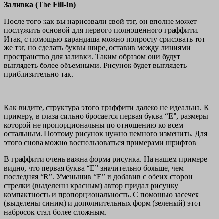
Заливка (The Fill-In)
После того как вы нарисовали свой тэг, он вполне может
послужить основой для первого полноценного граффити.
Итак, с помощью карандаша можно попросту срисовать тот
же тэг, но сделать буквы шире, оставив между линиями
пространство для заливки. Таким образом они будут
выглядеть более объемными. Рисунок будет выглядеть
приблизительно так.
Как видите, структура этого граффити далеко не идеальна. К
примеру, в глаза сильно бросается первая буква “E”, размеры
которой не пропорциональны по отношению ко всем
остальным. Поэтому рисунок нужно немного изменить. Для
этого снова можно воспользоваться примерами шрифтов.
В граффити очень важна форма рисунка. На нашем примере
видно, что первая буква “E” значительно больше, чем
последняя “R”. Уменьшив “Е” и добавив с обеих сторон
стрелки (выделены красным) автор придал рисунку
компактность и пропорциональность. С помощью засечек
(выделены синим) и дополнительных форм (зеленый) этот
набросок стал более сложным.