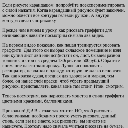
Если рисуете карандашом, попробуйте поэкспериментировать
с силой нажатия. Когда карандашный рисунок будет закончен,
можно обвести все контуры гелевой ручкой. А внутри
контура сделать штриховку.
Прежде чем начнем к уроку, как рисовать граффити для
начинающих давайте посмотрим сначала два видео.
На первом видео показано, как пацан тренируется рисовать
граффити. Для этого он выбрал складское помещение и взял
или купил лист двп или дсп(кстати он, лист, бываем разной
толщины и стоит в среднем 130грн. или 500руб.). Обратите
внимание на его экипировку. Лучше использовать
респиратор, перчатки и одежду, которую не жалко испортить.
Так как краска едкая, вредная для здоровья и маркая, тем
более, он нанес слой краски, чтоб убрать предыдущий
рисунок, представляете, какая вонь там стоит. Итак, смотрим.
Теперь посмотрим, как нарисовать монстра в стили граффити
цветными красками, баллончиками.
Прикольно! Да! Вы тоже так хотите. НО, чтоб рисовать
баллончиками необходимо просто уметь рисовать данный
стиль, если вы не знаете, как рисовать, вы ничего не
нарисуете. Поэтому надо сначала учиться рисовать на бумаге,