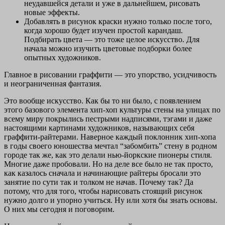
неудавшейся детали и уже в дальнейшем, рисовать
новые эффекты.
Добавлять в рисунок краски нужно только после того,
когда хорошо будет изучен простой карандаш.
Подбирать цвета — это тоже целое искусство. Для
начала можно изучить цветовые подборки более
опытных художников.
Главное в рисовании граффити — это упорство, усидчивость
и неограниченная фантазия.
Это вообще искусство. Как бы то ни было, с появлением
этого базового элемента хип-хоп культуры стены на улицах по
всему миру покрылись пестрыми надписями, тэгами и даже
настоящими картинами художников, называющих себя
граффити-райтерами. Наверное каждый поклонник хип-хопа
в годы своего юношества мечтал “забомбить” стену в родном
городе так же, как это делали нью-йоркские пионеры стиля.
Многие даже пробовали. Но на деле все было не так просто,
как казалось сначала и начинающие райтеры бросали это
занятие по сути так и толком не начав. Почему так? Да
потому, что для того, чтобы нарисовать стоящий рисунок
нужно долго и упорно учиться. Ну или хотя бы знать основы.
О них мы сегодня и поговорим.