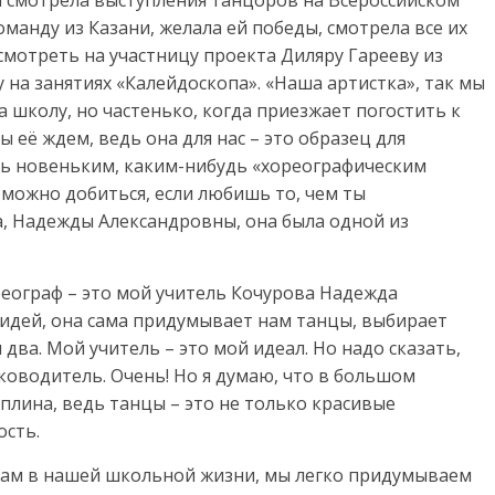
 я смотрела выступления танцоров на Всероссийском
манду из Казани, желала ей победы, смотрела все их
смотреть на участницу проекта Диляру Гарееву из
 на занятиях «Калейдоскопа». «Наша артистка», так мы
а школу, но частенько, когда приезжает погостить к
ы её ждем, ведь она для нас – это образец для
дь новеньким, каким-нибудь «хореографическим
 можно добиться, если любишь то, чем ты
а, Надежды Александровны, она была одной из
реограф – это мой учитель Кочурова Надежда
 идей, она сама придумывает нам танцы, выбирает
 два. Мой учитель – это мой идеал. Но надо сказать,
ководитель. Очень! Но я думаю, что в большом
плина, ведь танцы – это не только красивые
ость.
нам в нашей школьной жизни, мы легко придумываем