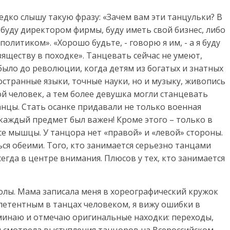
едко слышу такую фразу: «Зачем вам эти танцульки? В
 буду директором фирмы, буду иметь свой бизнес, либо
олитиком». «Хорошо будьте, - говорю я им, - а я буду
зяществу в походке». Танцевать сейчас не умеют,
о было до революции, когда детям из богатых и знатных
странные языки, точные науки, но и музыку, живопись
й человек, а тем более девушка могли станцевать
анцы. Стать осанке придавали не только военная
 каждый предмет был важен! Кроме этого – только в
е мышцы. У танцора нет «правой» и «левой» стороны.
ся обеими. Того, кто занимается серьезно танцами
сегда в центре внимания. Плюсов у тех, кто занимается
олы. Мама записала меня в хореографический кружок
мпетентным в танцах человеком, я вижу ошибки в
оминаю и отмечаю оригинальные находки: переходы,