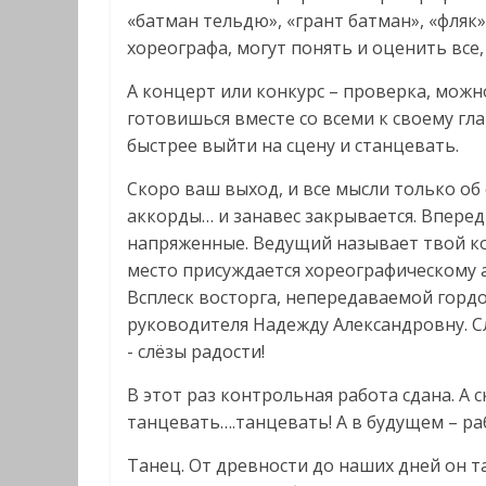
«батман тельдю», «грант батман», «фляк»,
хореографа, могут понять и оценить все,
А концерт или конкурс – проверка, можн
готовишься вместе со всеми к своему гла
быстрее выйти на сцену и станцевать.
Скоро ваш выход, и все мысли только об
аккорды… и занавес закрывается. Впере
напряженные. Ведущий называет твой кол
место присуждается хореографическому 
Всплеск восторга, непередаваемой гордос
руководителя Надежду Александровну. Сл
- слёзы радости!
В этот раз контрольная работа сдана. А с
танцевать….танцевать! А в будущем – р
Танец. От древности до наших дней он т