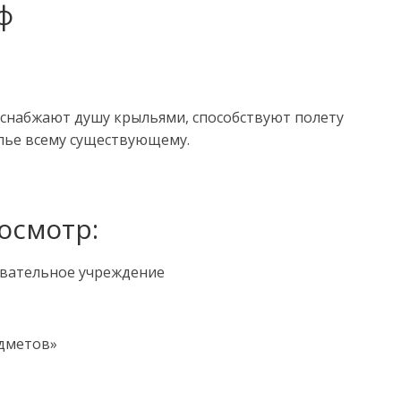
ф
снабжают душу крыльями, способствуют полету
лье всему существующему.
осмотр:
вательное учреждение
едметов»