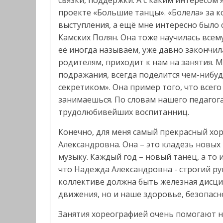
связки, поддержки. А с каким интересом
проекте «Большие танцы». «Болела» за ко
выступления, а ещё мне интересно было 
Камских Полян. Она тоже научилась всему
её иногда называем, уже давно закончил
родителям, приходит к нам на занятия. М
подражания, всегда поделится чем-нибу
секретиком». Она пример того, что всего
занимаешься. По словам нашего педагог
трудолюбивейших воспитанниц.
Конечно, для меня самый прекрасный хо
Александровна. Она – это кладезь новых
музыку. Каждый год – новый танец, а то и
что Надежда Александровна - строгий ру
коллективе должна быть железная дисци
движения, но и наше здоровье, безопасн
Занятия хореографией очень помогают 