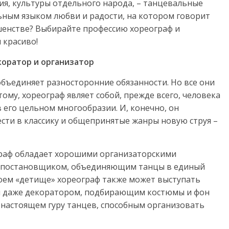
ия, культуры отдельного народа, – танцевальные
ьным языком любви и радости, на котором говорит
ршенстве? Выбирайте профессию хореограф и
 красиво!
коратор и организатор
объединяет разносторонние обязанности. Но все они
ому, хореограф являет собой, прежде всего, человека
в его цельном многообразии. И, конечно, он
сти в классику и общепринятые жанры новую струя –
раф обладает хорошими организаторскими
ся постановщиком, объединяющим танцы в единый
своем «детище» хореограф также может выступать
и даже декоратором, подбирающим костюмы и фон
о настоящем гуру танцев, способным организовать