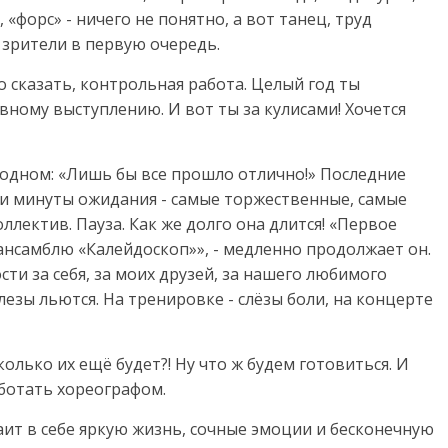
 «форс» - ничего не понятно, а вот танец, труд
 зрители в первую очередь.
о сказать, контрольная работа. Целый год ты
вному выступлению. И вот ты за кулисами! Хочется
 одном: «Лишь бы все прошло отлично!» Последние
ди минуты ожидания - самые торжественные, самые
лектив. Пауза. Как же долго она длится! «Первое
ансамблю «Калейдоскоп»», - медленно продолжает он.
ти за себя, за моих друзей, за нашего любимого
езы льются. На тренировке - слёзы боли, на концерте
колько их ещё будет?! Ну что ж будем готовиться. И
аботать хореографом.
аит в себе яркую жизнь, сочные эмоции и бесконечную