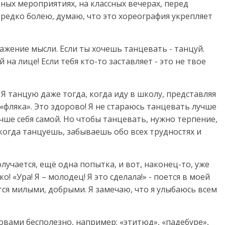
ных мероприятиях, на классных вечерах, перед
 редко болею, думаю, что это хореография укрепляет
ражение мысли. Если ты хочешь танцевать - танцуй.
 на лице! Если тебя кто-то заставляет - это не твое
 Я танцую даже тогда, когда иду в школу, представляя
«фляка». Это здорово! Я не стараюсь танцевать лучше
учше себя самой. Но чтобы танцевать, нужно терпение,
 когда танцуешь, забываешь обо всех трудностях и
олучается, ещё одна попытка, и вот, наконец-то, уже
! «Ура! Я – молодец! Я это сделала!» - поется в моей
тся милыми, добрыми. Я замечаю, что я улыбаюсь всем
овами бесполезно, например: «этитюд», «падебуре»,