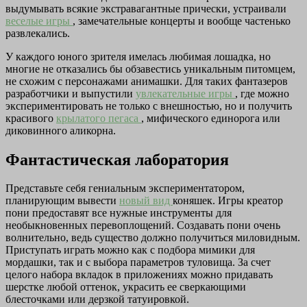
выдумывать всякие экстравагантные прически, устраивали
веселые игры
, замечательные концерты и вообще частенько
развлекались.
У каждого юного зрителя имелась любимая лошадка, но
многие не отказались бы обзавестись уникальным питомцем,
не схожим с персонажами анимашки. Для таких фантазеров
разработчики и выпустили
увлекательные игры
, где можно
экспериментировать не только с внешностью, но и получить
красивого
крылатого пегаса
, мифического единорога или
диковинного аликорна.
Фантастическая лаборатория
Представьте себя гениальным экспериментатором,
планирующим вывести
новый вид
коняшек. Игры креатор
пони предоставят все нужные инструменты для
необыкновенных перевоплощений. Создавать пони очень
волнительно, ведь существо должно получиться миловидным.
Приступать играть можно как с подбора мимики для
мордашки, так и с выбора параметров туловища. За счет
целого набора вкладок в приложениях можно придавать
шерстке любой оттенок, украсить ее сверкающими
блесточками или дерзкой татуировкой.