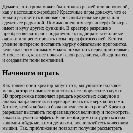
Думаете, что грива может быть только рыжей или вороновой,
как у настоящих жеребцов? Красочные игры докажут, что ее
можно расцветить в любые сногсшибательные цвета или
сделать ее радужной. Помимо внешних черт интерфейс игры
имеет и кучу других функций. В креаторе разрешено
преобразовывать рост подопечного, подбирать затейливые
одежки или репетировать позы перед фотосессией. Кстати,
умение интересно поставить каурку обязательно пригодится,
ведь классным снимком можно похвастать перед приятелями.
А после того, как все покажут свои результаты, объединитесь
и создавайте пони компанией.
Начинаем играть
Как только пони креатор запустится, вы увидите большое
меню, которое поможет воплотить все творческие задумки.
3D программка позволяет вращать крохотных скакунов в
любых направлениях и переворачивать их вверх копытами.
Хотите, чтобы кобылка была определенного роста? Креатор
разрешает выставить понравившуюся величину и посмотреть,
какой получается эффект. Если необходимо потрудиться над
какими-нибудь мелкими деталями, воспользуйтесь колесиком
мышки. Так, приближение позволит получше рассмотреть