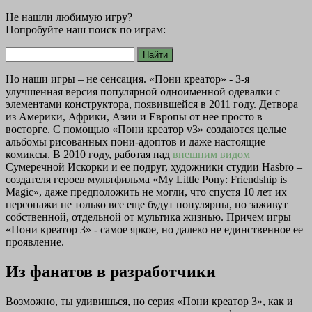
Не нашли любимую игру?
Попробуйте наш поиск по играм:
Но наши игры – не сенсация. «Пони креатор» - 3-я
улучшенная версия популярной одноименной одевалки с
элементами конструктора, появившейся в 2011 году. Детвора
из Америки, Африки, Азии и Европы от нее просто в
восторге. С помощью «Пони креатор v3» создаются целые
альбомы рисованных пони-адоптов и даже настоящие
комиксы. В 2010 году, работая над
внешним видом
Сумеречной Искорки и ее подруг, художники студии Hasbro –
создателя героев мультфильма «My Little Pony: Friendship is
Magic», даже предположить не могли, что спустя 10 лет их
персонажи не только все еще будут популярны, но заживут
собственной, отдельной от мультика жизнью. Причем игры
«Пони креатор 3» - самое яркое, но далеко не единственное ее
проявление.
Из фанатов в разработчики
Возможно, ты удивишься, но серия «Пони креатор 3», как и