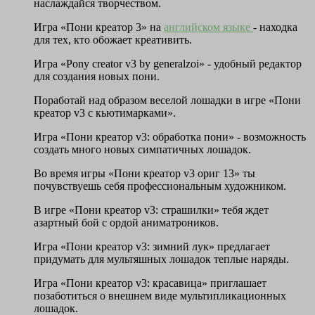
наслаждайся творчеством.
Игра «Пони креатор 3» на
английском языке
- находка
для тех, кто обожает креативить.
Игра «Pony creator v3 by generalzoi» - удобный редактор
для создания новых пони.
Поработай над образом веселой лошадки в игре «Пони
креатор v3 с кьютимарками».
Игра «Пони креатор v3: обработка пони» - возможность
создать много новых симпатичных лошадок.
Во время игры «Пони креатор v3 ориг 13» ты
почувствуешь себя профессиональным художником.
В игре «Пони креатор v3: страшилки» тебя ждет
азартный бой с ордой аниматроников.
Игра «Пони креатор v3: зимний лук» предлагает
придумать для мультяшных лошадок теплые наряды.
Игра «Пони креатор v3: красавица» приглашает
позаботиться о внешнем виде мультипликационных
лошадок.