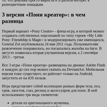
то, что девушка просто выросла и утратила интерес к
разноцветным лошадкам.
3 версии «Пони креатор»: в чем
разница
Первый вариант «Pony Creator» - флеш-игру, в которой можно
создавать собственных персонажей по типу героев «My Little
Pony: Friendship is Magic» и модернизировать уже имеющихся,
General Zoi опубликовала 24 мая 2011 года. Пользователям
развлечение понравилось, но посыпались жалобы на баги. В
августе появилась вторая улучшенная версия, а 2 сентября
2013 – третья.
Все 3 игры «Пони креатор» размещены на движке Adobe Flash
и каждую до сих пор можно скачать на DeviantArt. Мобильная
версия тоже существует, но работает только на Android,
запустить ее на iOS нельзя.
Игра представляет собой коллекцию разных форм тела, поз,
грив, хвостов, глаз, ресниц и аксессуаров для пони. В ней
использовано три вида элементов:
детали из оригинального мультика,