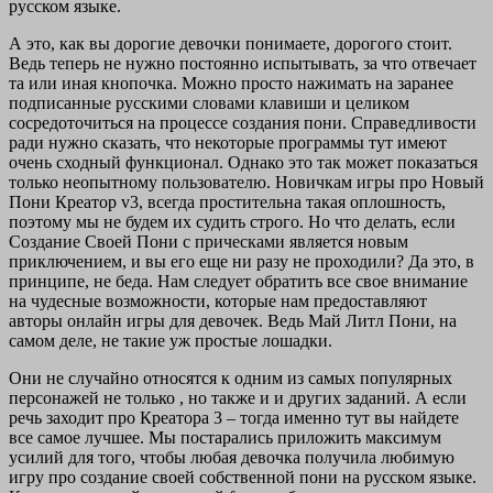
русском языке.
А это, как вы дорогие девочки понимаете, дорогого стоит.
Ведь теперь не нужно постоянно испытывать, за что отвечает
та или иная кнопочка. Можно просто нажимать на заранее
подписанные русскими словами клавиши и целиком
сосредоточиться на процессе создания пони. Справедливости
ради нужно сказать, что некоторые программы тут имеют
очень сходный функционал. Однако это так может показаться
только неопытному пользователю. Новичкам игры про Новый
Пони Креатор v3, всегда простительна такая оплошность,
поэтому мы не будем их судить строго. Но что делать, если
Создание Своей Пони с прическами является новым
приключением, и вы его еще ни разу не проходили? Да это, в
принципе, не беда. Нам следует обратить все свое внимание
на чудесные возможности, которые нам предоставляют
авторы онлайн игры для девочек. Ведь Май Литл Пони, на
самом деле, не такие уж простые лошадки.
Они не случайно относятся к одним из самых популярных
персонажей не только , но также и и других заданий. А если
речь заходит про Креатора 3 – тогда именно тут вы найдете
все самое лучшее. Мы постарались приложить максимум
усилий для того, чтобы любая девочка получила любимую
игру про создание своей собственной пони на русском языке.