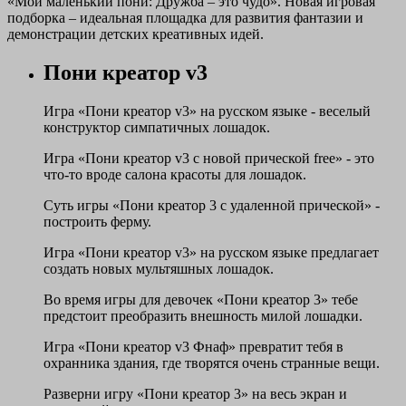
«Мой маленький пони: Дружба – это чудо». Новая игровая
подборка – идеальная площадка для развития фантазии и
демонстрации детских креативных идей.
Пони креатор v3
Игра «Пони креатор v3» на русском языке - веселый
конструктор симпатичных лошадок.
Игра «Пони креатор v3 с новой прической free» - это
что-то вроде салона красоты для лошадок.
Суть игры «Пони креатор 3 с удаленной прической» -
построить ферму.
Игра «Пони креатор v3» на русском языке предлагает
создать новых мультяшных лошадок.
Во время игры для девочек «Пони креатор 3» тебе
предстоит преобразить внешность милой лошадки.
Игра «Пони креатор v3 Фнаф» превратит тебя в
охранника здания, где творятся очень странные вещи.
Разверни игру «Пони креатор 3» на весь экран и