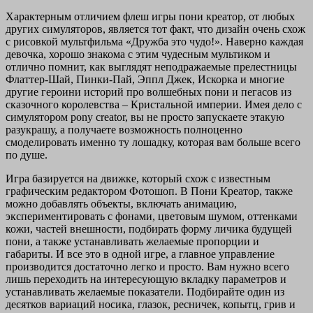
Характерным отличием флеш игры пони креатор, от любых
других симуляторов, является тот факт, что дизайн очень схож
с рисовкой мультфильма «Дружба это чудо!». Наверно каждая
девочка, хорошо знакома с этим чудесным мультиком и
отлично помнит, как выглядят неподражаемые прелестницы
Флаттер-Шай, Пинки-Пай, Эппл Джек, Искорка и многие
другие героини историй про волшебных пони и пегасов из
сказочного королевства – Кристальной империи. Имея дело с
симулятором pony creator, вы не просто запускаете этакую
разукрашу, а получаете возможность полноценно
смоделировать именно ту лошадку, которая вам больше всего
по душе.
Игра базируется на движке, который схож с известным
графическим редактором Фотошоп. В Пони Креатор, также
можно добавлять объекты, включать анимацию,
экспериментировать с фонами, цветовым шумом, оттенками
кожи, частей внешности, подбирать форму личика будущей
пони, а также устанавливать желаемые пропорции и
габариты. И все это в одной игре, а главное управление
производится достаточно легко и просто. Вам нужно всего
лишь переходить на интересующую вкладку параметров и
устанавливать желаемые показатели. Подбирайте один из
десятков вариаций носика, глазок, ресничек, копытц, грив и