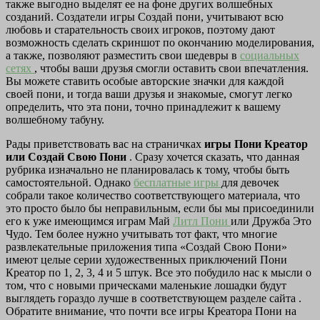
также выгодно выделят ее на фоне других волшебных
созданий. Создатели игры Создай пони, учитывают всю
любовь и старательность своих игроков, поэтому дают
возможность сделать скриншот по окончанию моделирования,
а также, позволяют разместить свои шедевры в
социальных
сетях
, чтобы ваши друзья смогли оставить свои впечатления.
Вы можете ставить особые авторские значки для каждой
своей пони, и тогда ваши друзья и знакомые, смогут легко
определить, что эта пони, точно принадлежит к вашему
волшебному табуну.
Рады приветствовать вас на страничках
игры Пони Креатор
или Создай Свою Пони
. Сразу хочется сказать, что данная
рубрика изначально не планировалась к тому, чтобы быть
самостоятельной. Однако
бесплатные игры
для девочек
собрали такое количество соответствующего материала, что
это просто было бы неправильным, если бы мы присоединили
его к уже имеющимся играм Май
Литл Пони
или Дружба Это
Чудо. Тем более нужно учитывать тот факт, что многие
развлекательные приложения типа «Создай Свою Пони»
имеют целые серии художественных приключений Пони
Креатор по 1, 2, 3, 4 и 5 штук. Все это побудило нас к мысли о
том, что с новыми прическами маленькие лошадки будут
выглядеть гораздо лучше в соответствующем разделе сайта .
Обратите внимание, что почти все игры Креатора Пони на