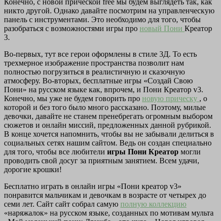
Конечно, с новой прической free мы будем выглядеть так, как
никто другой. Однако давайте посмотрим на управленческую
панель с инструментами. Это необходимо для того, чтобы
разобраться с возможностями игры про
новый Пони
Креатор
3.
Во-первых, тут все герои оформлены в стиле 3Д. То есть
трехмерное изображение пространства позволит нам
полностью погрузиться в реалистичную и сказочную
атмосферу. Во-вторых, бесплатные игры «Создай Свою
Пони» на русском языке как, впрочем, и Пони Креатор v3.
Конечно, мы уже не будем говорить про
новую прическу
, о
которой и без того было много рассказано. Поэтому, милые
девочки, давайте не станем пренебрегать огромным выбором
сюжетов и онлайн миссий, предложенных данной рубрикой.
В конце хочется напомнить, чтобы вы не забывали делиться в
социальных сетях нашим сайтом. Ведь он создан специально
для того, чтобы все любители
игры Пони Креатор
могли
проводить свой досуг за приятным занятием. Всем удачи,
дорогие крошки!
Бесплатно играть в онлайн игры «Пони креатор v3»
понравится мальчикам и девочкам в возрасте от четырех до
семи лет. Сайт сайт собрал самую
полную коллекцию
«наряжалок» на русском языке, созданных по мотивам мульта