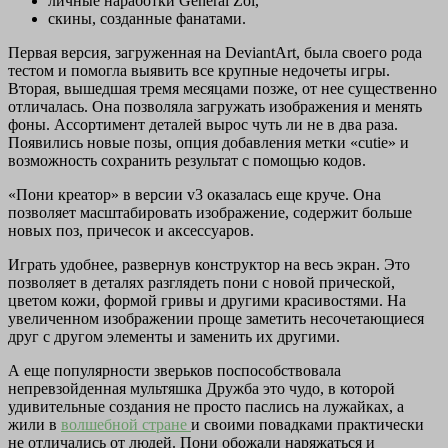
личные наработки General Zoi,
скины, созданные фанатами.
Первая версия, загруженная на DeviantArt, была своего рода
тестом и помогла выявить все крупные недочеты игры.
Вторая, вышедшая тремя месяцами позже, от нее существенно
отличалась. Она позволяла загружать изображения и менять
фоны. Ассортимент деталей вырос чуть ли не в два раза.
Появились новые позы, опция добавления метки «cutie» и
возможность сохранить результат с помощью кодов.
«Пони креатор» в версии v3 оказалась еще круче. Она
позволяет масштабировать изображение, содержит больше
новых поз, причесок и аксессуаров.
Играть удобнее, развернув конструктор на весь экран. Это
позволяет в деталях разглядеть пони с новой прической,
цветом кожи, формой гривы и другими красивостями. На
увеличенном изображении проще заметить несочетающиеся
друг с другом элементы и заменить их другими.
А еще популярности зверьков поспособствовала
непревзойденная мультяшка Дружба это чудо, в которой
удивительные создания не просто паслись на лужайках, а
жили в
волшебной стране
и своими повадками практически
не отличались от людей. Пони обожали наряжаться и