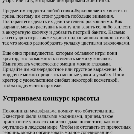
узоры или тату, которыми декорирована животинка.
Предметом гордости любой сивки-бурки является хвостик и
грива, поэтому им стоит уделить побольше внимания.
Постарайтесь сделать их действительно роскошными. Как
вариант, можно распушить копну или завить ее, либо заплести
в аккуратную косичку и добавить пестрый бантик. Касаемо
аксессуаров игры также удивят подрастающих пользователей,
так что можно разнообразить укладку цветными заколочками.
Еще одно преимущество, которым обладают игры пони
креатор, это возможность изменять мимику коняшек.
Имитировать человеческие эмоции можно глазками.
Придайте им жизнерадостное или грустное выражение. К
мордочке можно приделать смешные ушки и улыбку. Пони
креатор с удовольствием снабдят некоторой косметикой,
чтобы подрумянить протеже.
Устраиваем конкурс красоты
Поклонники мультфильма помнят, что обитательницы
Эквестрии были заядлыми модницами, причем, такое
пристрастие у них сохранилось даже после того, как они
очутились в людском мире. Чтобы не отставать от прелестных
героинь, можно организовать модное соревнование с