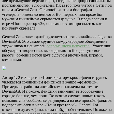
две предыдущие версии игры, созданы не профессиональным
программистом, а любителем. Их автор появляется в Сети под
ником «General Zoi». О личной жизни и биографии
«генерала» известно немного. Во –первых, под вроде бы
мужским никнеймом скрывается девушка. В предисловии к
игре «Пони креатор v3», она сама в этом признается, хотя
поначалу скрывала.
General Zoi – завсегдатай художественного онлайн-сообщества
DeviantArt. Это самое крупное международное объединение
художников и ценителей
современного искусства
. Участники
обсуждают творчество, выкладывают в free-доступ свои
работы, обмениваются друг с другом рисунками, играми,
комиксами.
Автор 1, 2 и 3 версии «Пони креатор» кроме флеш-игрушек
увлекается сочинением фанфиков в жанре «фемслэш».
Примеры ее работ на английском выложены на том же
DeviantArt. И похоже, фанфики занимают ее воображение
гораздо больше, чем пони. Во всяком случае, новые тексты
появляются в сообществе регулярно, а на все просьбы фанатов
подправить баги в игре «Пони креатор v3» General Zoi
отвечает в духе: «Да-да, когда-нибудь обязательно». Похоже на