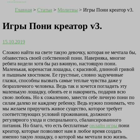
Главная
>
Статьи
>
Молитвы
>
Игры Пони креатор v3.
Игры Пони креатор v3.
15.10.2019
Сложно найти на свете такую девочку, которая не мечтала бы,
обзавестись своей собственной пони. Наверняка, многие
ребята видели хотя бы раз вживую, настоящую пони.
Маленькая, коренастая лошадка, с красивой, длинной гривой
и пышным хвостиком. Ее грустные, словно задумчивые
глазки, способны вызвать самые теплые чувства даже у
безразличного человека. Ведь так и хочется погладить эту
маленькую лошадку, обнять ее и накормить, подарив всю
свою любовь. Но к сожалению, завести себе личную пони по
силам далеко не каждому ребенку. Ведь нужно понимать, что
мы желаем приручить живое существо, которое требует
соответствующих условий проживания, должного
регулярного ухода и специального, сбалансированного
питания. Но благо, что есть бесплатные
онлайн игры
пони
креатор, которые позволяют нам в любое время создать
именно такую лошадку, о которой мы мечтали всю жизнь.