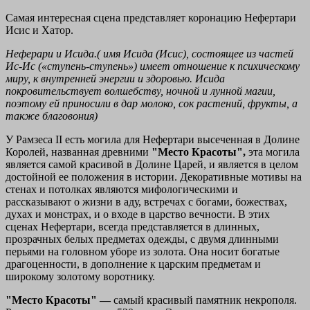
Самая интересная сцена представляет коронацию Нефертари
Исис и Хатор.
Неферари и Исида.(
имя Исида (Исис), состоящее из частей
Ис-Ис («ступень-ступень») имеет отношение к психическому
миру, к внутренней энергии и здоровью.
Исида
покровительствует волшебству, ночной и лунной магии,
поэтому ей приносили в дар молоко, сок растений, фрукты, а
также благовония)
У Рамзеса II есть могила для Нефертари высеченная в Долине
Королей, названная древними
"Место Красоты",
эта могила
является самой красивой в Долине Царей, и является в целом
достойной ее положения в истории. Декоративные мотивы на
стенах и потолках являются мифологическими и
рассказывают о жизни в аду, встречах с богами, божествах,
духах и монстрах, и о входе в царство вечности. В этих
сценах Нефертари, всегда представляется в длинных,
прозрачных белых предметах одежды, с двумя длинными
перьями на головном уборе из золота. Она носит богатые
драгоценности, в дополнение к царским предметам и
широкому золотому воротнику.
"Место Красоты" —
самый красивый памятник некрополя.