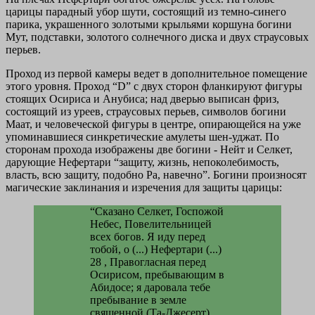
царицы парадный убор шути, состоящий из темно-синего
парика, украшенного золотыми крыльями коршуна богини
Мут, подставки, золотого солнечного диска и двух страусовых
перьев.
Проход из первой камеры ведет в дополнительное помещение
этого уровня. Проход “D” с двух сторон фланкируют фигуры
стоящих Осириса и Анубиса; над дверью выписан фриз,
состоящий из уреев, страусовых перьев, символов богини
Маат, и человеческой фигуры в центре, опирающейся на уже
упоминавшиеся синкретические амулеты шен-уджат. По
сторонам прохода изображены две богини - Нейт и Селкет,
дарующие Нефертари “защиту, жизнь, непоколебимость,
власть, всю защиту, подобно Ра, навечно”. Богини произносят
магические заклинания и изречения для защиты царицы:
“Сказано Селкет, Госпожой
Небес, Повелительницей
всех богов. Я иду перед
тобой, о (...) Нефертари (...)
28 , Правогласная перед
Осирисом, пребывающим в
Абидосе; я даровала тебе
пребывание в земле
священной (Та-Джесерт),