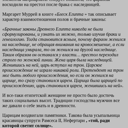
восходили на престол после брака с наследницей.
Маргарет Муррей в книге
«Блеск Египта
» так описывает
характер взаимоотношения полов и брачные законы:
«Брачные законы Древнего Египта никогда не были
сформулированы, и узнать их можно, только изучив браки и
генеалогию. Тогда становится ясным, почему фараон женился
на наследнице, не обращая внимания на кровосмешение, а если
наследница умирала, то он женился на другой наследнице.
Таким образом он оставался у власти… престол переходил
строго по женской линии. Жена царя была наследницей.
Женившись на ней, царь вступал на трон. Царское
происхождение не играло никакой роли. Претендент на трон
мог быть любого происхождения, но если он женился на
царице, то сразу становился царем. Царица была царицей по
происхождению, царь становился царем, женившись на ней».
И все-таки египетской женщине не просто было достичь
таких социальных высот. Традиции господства мужчин все
же давали о себе знать и в древности.
Царицам воздвигали памятники. Такова была усыпальница
красавицы супруги Рамсеса II, Нефертари
, «той, ради
которой светит солнце».