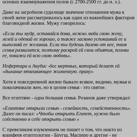
основах взаимоуважения полов (с 2700-2500 гг. до н. э.).
Даже на загробном судилище значение отношения мужа к
своей жене рассматривалось как один из важнейших факторов
благовидной жизни. Мужу говорилось:
«Если ты мудр, оставайся дома, нежно люби свою жену,
лелей и одевай ее хорошо, а также ласково успокаивай ее и
выполняй ее желания. Если ты будешь далеко от нее, твоя
семья развалится, поэтому раскрой ей свои объятия, позови
ее, покажи ей всю свою любовь».
Нефертари и Анубис -бог мертвых, который делает ей
«дыхание втягивающее жизненную. прану»
Хотя в повседневной жизни бывало всякое, видимо, мужья и
поколачивали жен, но в целом семья - это святое.
Все египтяне - одна большая семья. Розанов даже утверждал:
«Египтяне
открыли семью -
семейность, семейственность».
Далее он писал: «Чтобы
открыть
Египет, нужно было
собственно
в себе открыть семью
»
С превеликим изумлением он пишет о том, что никто из
корифеев египтологии - Бругш, Масперо и другие - не