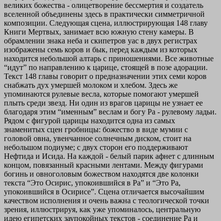
великих божества - олицетворение бессмертия и создатель
вселенной объединены здесь в практически симметричной
композиции. Следующая сцена, иллюстрирующая 148 главу
Книги Мертвых, занимает всю южную стену камеры. В
обрамлении знака неба и скипетров уас в двух регистрах
изображены семь коров и бык, перед каждым из которых
находится небольшой алтарь с приношениями. Все животные
“идут” по направлению к царице, стоящей в позе адорации.
Текст 148 главы говорит о предназначении этих семи коров
снабжать дух умершей молоком и хлебом. Здесь же
упоминаются рулевые весла, которые помогают умершей
плыть среди звезд. Ни один из врагов царицы не узнает ее
благодаря этим “именным” веслам и богу Ра - рулевому ладьи.
Рядом с фигурой царицы находится одна из самых
знаменитых сцен гробницы: божество в виде мумии с
головой овна, увенчанное солнечным диском, стоит на
небольшом подиуме; с двух сторон его поддерживают
Нефтида и Исида. На каждой - белый парик афнет с длинным
концом, повязанный красными лентами. Между фигурами
богинь и овноголовым божеством находятся две колонки
текста “Это Осирис, упокоившийся в Ра” и “Это Ра,
упокоившийся в Осирисе”. Сцена отличается высочайшим
качеством исполнения и очень важна с теологической точки
зрения, иллюстрируя, как уже упоминалось, центральную
идею египетских заупокойных текстов - соединение Ра и