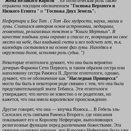
"Жена Великого Короля
". Ее политическая роль также
отражена текущим обозначением
"Госпожа Верхнего и
Низкого Египта
" и
"Госпожа Двух Земель".
Нефертари и Бог Тот
. (
Тот -Бог мудрости, науки, магии и
луны. Считался автором основ астрономии, медицины,
геоментии, религиозных текстов и "Книги Мертвых". В
качестве владыки луны охранял и спасал ее, возвращая на свое
место на небе, был владыкой счета и вел подсчет лет, т.к.
календарь составлялся на основе фаз луны. Находясь в
окружении богов, исполнял роль судьи. ")
Некоторые египтологи думают, что она была вероятно
дочерью Фараона Сети Первого, и таким образом сестра или
наполовину сестра Рамзеса II. Другие египтологи, однако,
думают, что ее обозначение как
"Наследная Принцесса"
могло бы быть в некотором роде связано с тем, что она была
представительницей знати Тебаиса. Эти египтологи
утверждают, что ничто не известно о ее родителях, но
кажется, что она имела королевское происхождение.
Другие говорят, что она — внучка Яхмоса… В Гебель эль-
Силсилех есть святыня Рамзеса Второго, где описания
показывают его и Королеву Нефертари, выполняющих
религиозные функции перед различными божествами. Эта
святыня содержит признак, что Королева Нефертари была уже