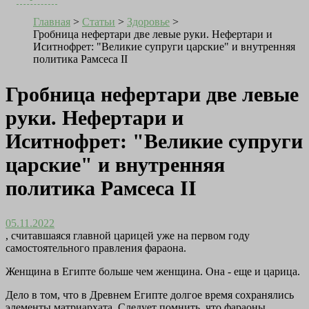
Главная
>
Статьи
>
Здоровье
>
Гробница нефертари две левые руки. Нефертари и
Иситнофрет: "Великие супруги царские" и внутренняя
политика Рамсеса II
Гробница нефертари две левые
руки. Нефертари и
Иситнофрет: "Великие супруги
царские" и внутренняя
политика Рамсеса II
05.11.2022
, считавшаяся главной царицей уже на первом году
самостоятельного правления фараона.
Женщина в Египте больше чем женщина. Она - еще и царица.
Дело в том, что в Древнем Египте долгое время сохранялись
элементы матриархата. Следует помнить, что фараоны