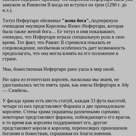
замужем за Рамзесом II когда он вступил на трон (1290 г. до
н.э.).
Титул Нефертари обозначал
"жена бога",
подчеркнуло
очевидная эмуляция Королевы Яхмес-Нефертари, которая
была также женой бога… Ее титул и имя показывают,
очевидно, что Нефертари играла специальную роль в свое
время. Тот факт, что Рамзес II стремился показать ее
сопровождение, необычная особенность дает возможность
предполагать, что она могла влиять на его положение в
стране.
Увы, божественная Нефертари рано ушла в мир иной.
Ни одна из египетских королев, насколько мы знаем, не
удостаивалась чести иметь храм, как имела Нефертари в Абу
— Симбель..
У фасада храма есть шесть статуй, каждая 33 фута высотой,
четыре из них представляют Фараона и две принадлежали
королеве. Стены храма украшены различными сценами;
некоторые представляют фараона, побеждающего его врагов,
в то время как королева поддерживает его, другие
представляют короля и королеву, переносящих приношения
богиням и божествам, спрашивая их благословения.