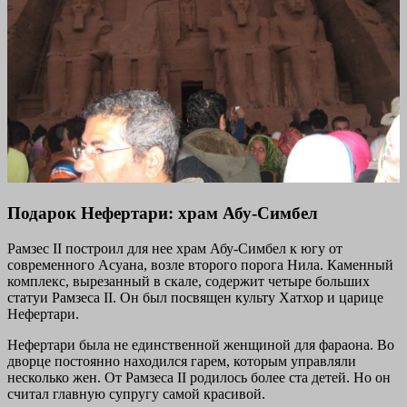
Подарок Нефертари: храм Абу-Симбел
Рамзес II построил для нее храм Абу-Симбел к югу от
современного Асуана, возле второго порога Нила. Каменный
комплекс, вырезанный в скале, содержит четыре больших
статуи Рамзеса II. Он был посвящен культу Хатхор и царице
Нефертари.
Нефертари была не единственной женщиной для фараона. Во
дворце постоянно находился гарем, которым управляли
несколько жен. От Рамзеса II родилось более ста детей. Но он
считал главную супругу самой красивой.