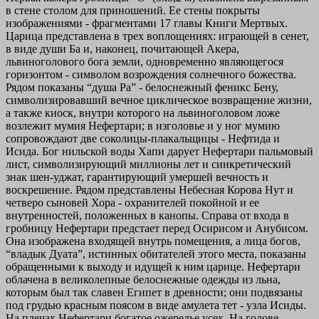
в стене столом для приношений. Ее стены покрыты
изображениями - фрагментами 17 главы Книги Мертвых.
Царица представлена в трех воплощениях: играющей в сенет,
в виде души Ба и, наконец, почитающей Акера,
львиноголового бога земли, одновременно являющегося
горизонтом - символом возрождения солнечного божества.
Рядом показаны “душа Ра” - белоснежный феникс Бену,
символизировавший вечное циклическое возвращение жизни,
а также киоск, внутри которого на львиноголовом ложе
возлежит мумия Нефертари; в изголовье и у ног мумию
сопровождают две соколицы-плакальщицы - Нефтида и
Исида. Бог нильской воды Хапи дарует Нефертари пальмовый
лист, символизирующий миллионы лет и синкретический
знак шен-уджат, гарантирующий умершей вечность и
воскрешение. Рядом представлены Небесная Корова Нут и
четверо сыновей Хора - охранителей покойной и ее
внутренностей, положенных в канопы. Справа от входа в
гробницу Нефертари предстает перед Осирисом и Анубисом.
Она изображена входящей внутрь помещения, а лица богов,
“владык Дуата”, истинных обитателей этого места, показаны
обращенными к выходу и идущей к ним царице. Нефертари
облачена в великолепные белоснежные одежды из льна,
которым был так славен Египет в древности; они подвязаны
под грудью красным поясом в виде амулета тет - узла Исиды.
На плечах Нефертари богатое ожерелье усех. На голове