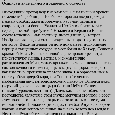
Осириса в виде единого предвечного божества.
Нисходящий проход ведет из камеры “С” на низший уровень
помещений гробницы. По обеим сторонам двери прохода на
парных столбах джед изображены картуши царицы в
сопровождении богинь Уаджет и Нехбет в образе змей с
геральдической атрибутикой Нижнего и Верхнего Египта
соответственно. Сама лестница имеет длину 7,5 метров.
Изображения каждой стены разделены на два треугольных
регистра. Верхний левый регистр показывает подношение
царицей священных сосудов немсет богиням Хатхор, Селкет и
крылатой Маат. На аналогичной сцене правого регистра
присутствуют Исида, Нефтида, и симметрично
расположенная Маат, между крыльями которой показан шен -
символ вечности и имя царицы в картуше, форма которого,
как известно, произошла от этого знака. На образованных в
скале у обеих дверей коридора “полках” имеются
изображения двух антропоморфных символов Осириса джед
(верхний уровень лестницы) и богини Нейт и Селкет
(нижний уровень лестницы). Джед, как знак незыблемости,
постоянства является в этом случае могучим столпом “небес”
- темно-синего потолка, покрытого золотистыми звездами
ночного неба. В нижних регистрах стен бог Анубис в образе
шакала и коленопреклоненные на знаках золота неб Исида и
Нефтида. Руки обеих возложены на знаки шен. Рядом