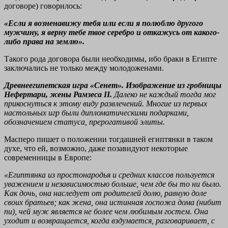
договоре) говорилось:
«Если я возненавижу тебя или если я полюблю другого
мужчину, я верну тебе твое серебро и откажусь от какого-
либо права на землю».
Такого рода договора были необходимы, ибо браки в Египте
заключались не только между молодоженами.
Древнеегипетская игра «Сенет». Изображение из гробницы
Нефертари, жены Рамзеса II.
Далеко не каждый тогда мог
прикоснуться к этому виду развлечений. Многие из первых
настольных игр были дипломатическими подарками,
обозначением статуса, прерогативой элиты.
Масперо пишет о положении тогдашней египтянки в таком
духе, что ей, возможно, даже позавидуют некоторые
современницы в Европе:
«Египтянка из простонародья и средних классов пользуется
уважением и независимостью больше, чем где бы то ни было.
Как дочь, она наследует от родителей долю, равную доле
своих братьев; как жена, она истинная госпожа дома (нибит
пи), чей муж является не более чем любимым гостем. Она
уходит и возвращается, когда вздумается, разговаривает, с