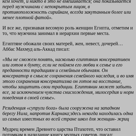
кем хочет, и никто в это не вмешивается; она показывается
перед мужчинами с непокрытым лицом, в
противоположность сирийкам, всегда закутанным более или
менее плотной фатой».
И все же, признавая весомую роль женщин Египта, отметим и
то, что мужчина занимал в иерархии первые места.
Египтяне обожали своих матерей, жен, невест, дочерей…
Аббас Махмуд аль-Аккад писал:
«Мы не сможем понять, насколько египтянин консервативен
или готов к бунту, если не поймем его любви к семье и его
преданности традициям и семейным обычаям. Он
консерватор в смысле сохранения семейного наследия, и во имя
этого сохранения консерватизма он готов на восстание,
чтобы защитить свои традиции. Египтянин может забыть
все, за исключением чувства снисхождения, милосердия и норм
поведения в своей семье».
Резиденция «супруги бога» была сооружена на западном
берегу Нила, напротив Карнака;здесь некогда находилась одна
из самых известных во всей стране школ для женщин- жриц
Мудрец времен Древнего царства Птахотеп, что оставил
потомкам в назидание книгу мудрых советов, писал: