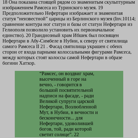
18 Она показана стоящей рядом со знаменитым скульптурным
изображением Рамсеса из Туринского музея. 19
Предположительно Нефертари изображает и знаменитая
статуя “неизвестной” царицы из Берлинского музея (Inv.10114;
сравнение контура ног статуи и базы от статуи Нефертари из
Гелиополя позволило установить их первоначальное
единство). 20 Грандиозный храм Ибшек был посвящен
Нефертари в Абу-Симбеле в Нубии, к северу от святилища
самого Рамсеса II 21 . Фасад святилища украшен с обеих
сторон от входа парными колоссальными фигурами Рамсеса,
между которых стоят колоссы самой Нефертари в образе
богини Хатхор.
“Рамсес, он воздвиг храм,
высеченный в горе на
вечно, - говорится в
большой посвятительной
надписи на фасаде, - ради
Великой супруги царской
Нефертари, Возлюбленной
Мут, в Нубии, в вечности и
бесконечности... для
Нефертари, удоволившей
богов, той, ради которой
светит солнце”. 22