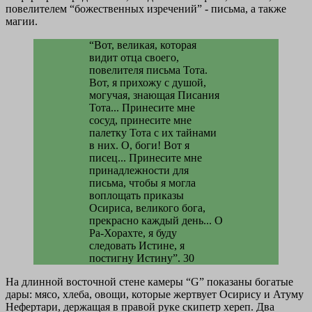
повелителем “божественных изречений” - письма, а также
магии.
“Вот, великая, которая
видит отца своего,
повелителя письма Тота.
Вот, я прихожу с душой,
могучая, знающая Писания
Тота... Принесите мне
сосуд, принесите мне
палетку Тота с их тайнами
в них. О, боги! Вот я
писец... Принесите мне
принадлежности для
письма, чтобы я могла
воплощать приказы
Осириса, великого бога,
прекрасно каждый день... О
Ра-Хорахте, я буду
следовать Истине, я
постигну Истину”. 30
На длинной восточной стене камеры “G” показаны богатые
дары: мясо, хлеба, овощи, которые жертвует Осирису и Атуму
Нефертари, держащая в правой руке скипетр хереп. Два