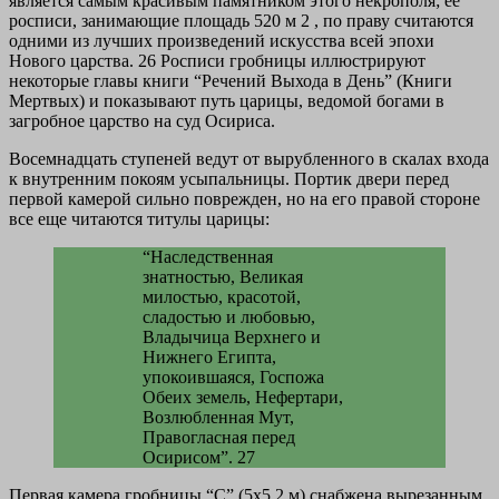
является самым красивым памятником этого некрополя; ее
росписи, занимающие площадь 520 м 2 , по праву считаются
одними из лучших произведений искусства всей эпохи
Нового царства. 26 Росписи гробницы иллюстрируют
некоторые главы книги “Речений Выхода в День” (Книги
Мертвых) и показывают путь царицы, ведомой богами в
загробное царство на суд Осириса.
Восемнадцать ступеней ведут от вырубленного в скалах входа
к внутренним покоям усыпальницы. Портик двери перед
первой камерой сильно поврежден, но на его правой стороне
все еще читаются титулы царицы:
“Наследственная
знатностью, Великая
милостью, красотой,
сладостью и любовью,
Владычица Верхнего и
Нижнего Египта,
упокоившаяся, Госпожа
Обеих земель, Нефертари,
Возлюбленная Мут,
Правогласная перед
Осирисом”. 27
Первая камера гробницы “С” (5x5,2 м) снабжена вырезанным