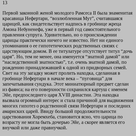
13
Первой законной женой молодого Рамсеса II была знаменитая
красавица Нефертари, “возлюбленная Мут”, считавшаяся
царицей, как свидетельствует надпись в гробнице жреца
Амона Небуненефа, уже в первый год самостоятельного
правления супруга. Удивительно, но о происхождении
царицы практически ничего не известно. Нет ни единого
упоминания о ее гипотетических родственных связях с
царствующим домом. В ее титулатуре отсутствует титул “дочь
царя”. Но, тем не менее, она именуется “знатной дамой” или
“наследственной знатностью”, т.е. очень знатной дамой, по
рождению принадлежавшей к одной из придворных семей.
Свет на эту загадку может пролить находка, сделанная в
гробнице Нефертари в начале века – “пуговица” для
запечатывания сундука. Этот миниатюрный предмет сделан
из фаянса; на его поверхности сохранился картуш с именем
Эйе, предпоследнего царя XVIII династии. Эта находка
вызвала огромный интерес и стала причиной для выдвижения
многих гипотез о родственной связи Нефертари и последних
амарнских царей. Ввиду большой продолжительности
царствования Хоремхеба, становится ясно, что царица по
возрасту не могла быть дочерью Эйе, а скорее является его
внучкой или даже правнучкой.