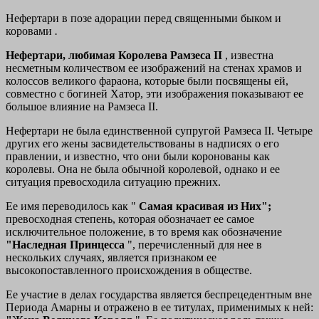
Нефертари в позе адорации перед священными быком и
коровами
.
Нефертари, любимая Королева Рамзеса II
, известна
несметным количеством ее изображений на стенах храмов и
колоссов великого фараона, которые были посвящены ей,
совместно с богиней Хатор, эти изображения показывают ее
большое влияние на Рамзеса II.
Нефертари не была единственной супругой Рамзеса II. Четыре
других его жены засвидетельствованы в надписях о его
правлении, и известно, что они были коронованы как
королевы. Она не была обычной королевой, однако и ее
ситуация превосходила ситуацию прежних.
Ее имя переводилось как "
Самая красивая из Них";
превосходная степень, которая обозначает ее самое
исключительное положение, в то время как обозначение
"Наследная Принцесса
", перечисленный для нее в
нескольких случаях, является признаком ее
высокопоставленного происхождения в обществе.
Ее участие в делах государства является беспрецедентным вне
Периода Амарны и отражено в ее титулах, применимых к ней: