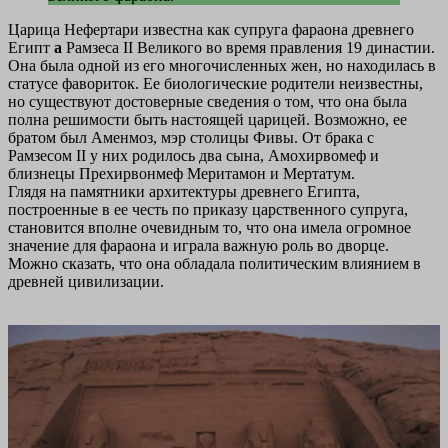
Царица Нефертари известна как супруга фараона древнего
Египт
а
Рамзеса II Великого во время правления 19 династии.
Она была одной из его многочисленных жен, но находилась в
статусе фавориток. Ее биологические родители неизвестны,
но существуют достоверные сведения о том, что она была
полна решимости быть настоящей царицей. Возможно, ее
братом был Аменмоз, мэр столицы Фивы. От брака с
Рамзесом II у них родилось два сына, Амохирвомеф и
близнецы Прехирвонмеф Меритамон и Мертатум.
Глядя на памятники архитектуры древнего Египта,
построенные в ее честь по приказу царственного супруга,
становится вполне очевидным то, что она имела огромное
значение для фараона и играла важную роль во дворце.
Можно сказать, что она обладала политическим влиянием в
древней цивилизации.