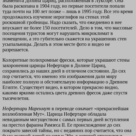
знаменита Долина Цариц, расположенная в Луксоре. Она
была раскопана в 1904 году, но первые посетители попали
туда почти на 100 лет позже – лишь в 1995 году. Все это время
продолжалось изучение иероглифов на стенах этой
роскошной гробницы. Надо сказать, что ежедневно в нее
впускают не более 150 посетителей. Дело в том, что массовые
посещения туристов могут нарушить микроклимат в
помещении, а это губительно скажется на украшениях стен
усыпальницы. Делать в этом месте фото и видео не
разрешается.
Колоритные полихромные фрески, которые украшают стены
захоронения царицы Нефертари в Долине Цариц,
сохранились до наших дней в отличном состоянии. До сих
пор считается, что именно эти изображения дали миру
наиболее полную и обстоятельную информацию о Древнем
Египте. Существует видео, в котором прекрасно видно,
какими яркими остались цвета древних фресок даже спустя
тысячелетия.
Нефертари Маренмут
в переводе означает «прекраснейшая
возлюбленная Мут». Царица Нефертари обладала
невиданным могуществом с самых первых дней вступления
на престол фараона Рамзеса II. Ее происхождение до сих
покрыто завесой тайны, но с недавних пор считается, что она
была знатной дамой из семьи Эйе, к которой относился и