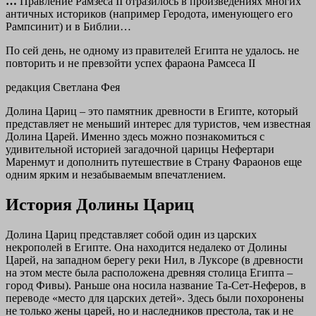
…
Правление Рамзеса II отразилось в произведениях многих
античных историков (например Геродота, именующего его
Рампсинит) и в Библии…
По сей день, не одному из правителей Египта не удалось. не
повторить и не превзойти успех фараона Рамсеса II
редакция Светлана Фея
Долина Цариц – это памятник древности в Египте, который
представляет не меньший интерес для туристов, чем известная
Долина Царей. Именно здесь можно познакомиться с
удивительной историей загадочной царицы Нефертари
Маренмут и дополнить путешествие в Страну Фараонов еще
одним ярким и незабываемым впечатлением.
История Долины Цариц
Долина Цариц представляет собой один из царских
некрополей в Египте. Она находится недалеко от Долины
Царей, на западном берегу реки Нил, в Луксоре (в древности
на этом месте была расположена древняя столица Египта –
город Фивы). Раньше она носила название Та-Сет-Неферов, в
переводе «место для царских детей». Здесь были похоронены
не только жены царей, но и наследников престола, так и не