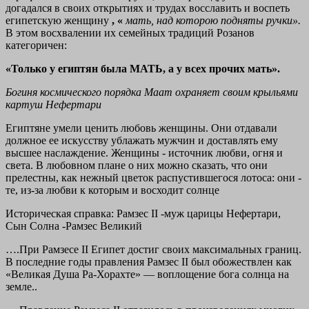
догадался в своих открытиях и трудах восславить и воспеть
египетскую женщину
, «
мать, над которою подняты ручки».
В этом восхвалении их семейных традиций Розанов
категоричен:
«Только у египтян была МАТЬ, а у всех прочих мать».
Богиня космического порядка Маат охраняет своим крыльями
картуш Нефертари
Eгиптяне умели ценить любовь женщины. Они отдавали
должное ее искусству ублажать мужчин и доставлять ему
высшее наслаждение. Женщины - источник любви, огня и
света. В любовном плане о них можно сказать, что они
прелестны, как нежный цветок распустившегося лотоса: они -
те, из-за любви к которым и восходит солнце
Историческая справка:
Рамзес II -муж царицы Нефертари,
Сын Солна -Рамзес Великий
….При Рамзесе II Египет достиг своих максимальных границ.
В последние годы правления Рамзес II был обожествлен как
«Великая Душа Ра-Хорахте» — воплощение бога солнца на
земле..