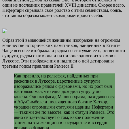
один из последних правителей XVIII династии. Скорее всего,
Нефертари скрывала свое родство с этим семейством, боясь,
что таким образом может скомпрометировать себя.
Образ этой выдающейся женщины изображен на огромном
количестве исторических памятников, найденных в Египте.
Чаще всего ее изображали рядом со статуями ее царственного
супруга, рядом с ним она и на пилоне одного из храмов в
Луксоре. Эти изображения и надписи о ней датированы
третьим годом правления Рамзеса II.
Как правило, на рельефах, найденных при
раскопках в Луксоре, царственные супруги
изображались рядом с фараонами, но их рост был
настолько мал, что едва доходил супругу до
колена. Однако фасад Малого храма, находящегося
в Абу-Симбеле и посвященного богине Хатхор,
украшен огромными статуями царицы Нефертари
— такими же по высоте, как и статуи Рамзеса. Это
явно свидетельствует о том, какое положение
занимала эта женщина в государстве и в сердце
великого фараона.