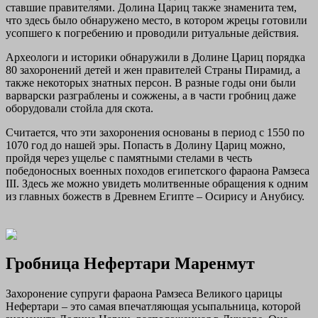
ставшие правителями. Долина Цариц также знаменита тем,
что здесь было обнаружено место, в котором жрецы готовили
усопшего к погребению и проводили ритуальные действия.
Археологи и историки обнаружили в Долине Цариц порядка
80 захоронений детей и жен правителей Страны Пирамид, а
также некоторых знатных персон. В разные годы они были
варварски разграблены и сожжены, а в части гробниц даже
оборудовали стойла для скота.
Считается, что эти захоронения основаны в период с 1550 по
1070 год до нашей эры. Попасть в Долину Цариц можно,
пройдя через ущелье с памятными стелами в честь
победоносных военных походов египетского фараона Рамзеса
III. Здесь же можно увидеть молитвенные обращения к одним
из главных божеств в Древнем Египте – Осирису и Анубису.
Гробница Нефертари Маренмут
Захоронение супруги фараона Рамзеса Великого царицы
Нефертари – это самая впечатляющая усыпальница, которой