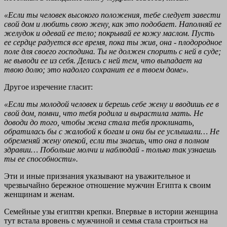
«Если ты человек высокого положения, тебе следует завести
свой дом и любить свою жену, как это подобает. Наполняй ее
желудок и одевай ее тело; покрывай ее кожу маслом. Пусть
ее сердце радуется все время, пока ты жив, она - плодородное
поле для своего господина. Ты не должен спорить с ней в суде;
не выводи ее из себя. Делись с ней тем, что выпадает на
твою долю; это надолго сохранит ее в твоем доме».
Другое изречение гласит:
«Если ты молодой человек и берешь себе жену и вводишь ее в
свой дом, помни, что тебя родила и вырастила мать. Не
доводи до того, чтобы жена стала тебя проклинать,
обратилась бы с жалобой к богам и они бы ее услышали… Не
обременяй жену опекой, если ты знаешь, что она в полном
здравии… Побольше молчи и наблюдай - только так узнаешь
ты ее способности».
Эти и иные признания указывают на уважительное и
чрезвычайно бережное отношение мужчин Египта к своим
женщинам и женам.
Семейные узы египтян крепки. Впервые в истории женщина
тут встала вровень с мужчиной и семья стала строиться на