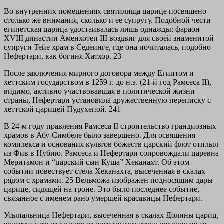
Во внутренних помещениях святилища царице посвящено
столько же внимания, сколько и ее супругу. Подобной чести
египетская царица удостаивалась лишь однажды: фараон
XVIII династии Аменхотеп III воздвиг для своей знаменитой
супруги Тейе храм в Седеинге, где она почиталась, подобно
Нефертари, как богиня Хатхор. 23
После заключения мирного договора между Египтом и
хеттским государством в 1259 г. до н.э. (21-й год Рамсеса II),
видимо, активно участвовавшая в политической жизни
страны, Нефертари установила дружественную переписку с
хеттской царицей Пудухепой. 241
В 24-м году правления Рамсеса II строительство грандиозных
храмов в Абу-Симбеле было завершено. Для освящения
комплекса и основания культов божеств царский флот отплыл
из Фив в Нубию. Рамсеса и Нефертари сопровождали царевна
Меритамон и “царский сын Куша” Хеканахт. Об этом
событии повествует стела Хеканахта, высеченная в скалах
рядом с храмами. 25 Вельможа изображен подносящим дары
царице, сидящей на троне. Это было последнее событие,
связанное с именем рано умершей красавицы Нефертари.
Усыпальница Нефертари, высеченная в скалах Долины цариц,