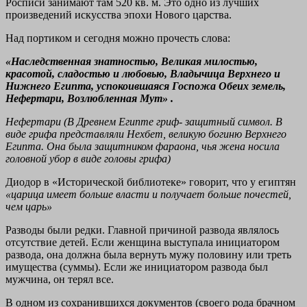
Росписи занимают там 520 кв. м. Это одно из лучших
произведений искусства эпохи Нового царства.
Над портиком и сегодня можно прочесть слова:
«Наследственная знатностью, Великая милостью,
красотой, сладостью и любовью, Владычица Верхнего и
Нижнего Египта, успокоившаяся Госпожа Обеих земель,
Нефертари, Возлюбленная Мут»
.
Нефертари (В Древнем Египте гриф- защитный символ. В
виде грифа представляли Нехбет, великую богиню Верхнего
Египта. Она была защитником фараона, чья жена носила
головной убор в виде головы грифа)
Диодор в «Исторической библиотеке» говорит, что у египтян
«царица имеет больше власти и получает больше почестей,
чем царь»
Разводы были редки. Главной причиной развода являлось
отсутствие детей. Если женщина выступала инициатором
развода, она должна была вернуть мужу половину или треть
имущества (суммы). Если же инициатором развода был
мужчина, он терял все.
В одном из сохранившихся документов (своего рода брачном