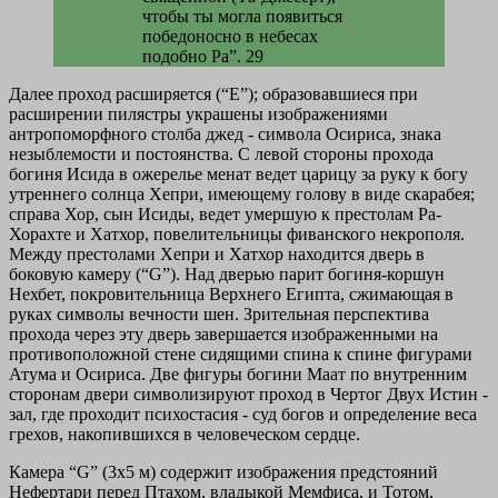
чтобы ты могла появиться
победоносно в небесах
подобно Ра”. 29
Далее проход расширяется (“E”); образовавшиеся при
расширении пилястры украшены изображениями
антропоморфного столба джед - символа Осириса, знака
незыблемости и постоянства. С левой стороны прохода
богиня Исида в ожерелье менат ведет царицу за руку к богу
утреннего солнца Хепри, имеющему голову в виде скарабея;
справа Хор, сын Исиды, ведет умершую к престолам Ра-
Хорахте и Хатхор, повелительницы фиванского некрополя.
Между престолами Хепри и Хатхор находится дверь в
боковую камеру (“G”). Над дверью парит богиня-коршун
Нехбет, покровительница Верхнего Египта, сжимающая в
руках символы вечности шен. Зрительная перспектива
прохода через эту дверь завершается изображенными на
противоположной стене сидящими спина к спине фигурами
Атума и Осириса. Две фигуры богини Маат по внутренним
сторонам двери символизируют проход в Чертог Двух Истин -
зал, где проходит психостасия - суд богов и определение веса
грехов, накопившихся в человеческом сердце.
Камера “G” (3x5 м) содержит изображения предстояний
Нефертари перед Птахом, владыкой Мемфиса, и Тотом,