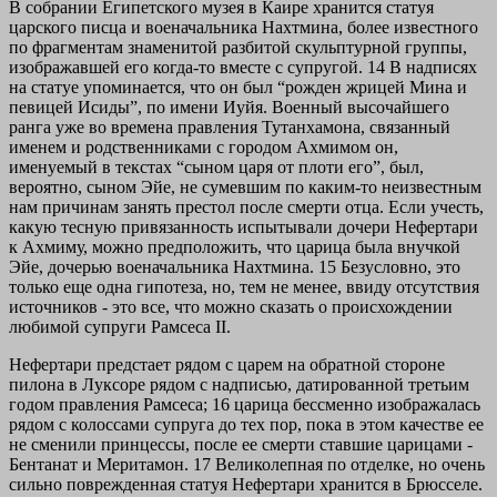
В собрании Египетского музея в Каире хранится статуя
царского писца и военачальника Нахтмина, более известного
по фрагментам знаменитой разбитой скульптурной группы,
изображавшей его когда-то вместе с супругой. 14 В надписях
на статуе упоминается, что он был “рожден жрицей Мина и
певицей Исиды”, по имени Иуйя. Военный высочайшего
ранга уже во времена правления Тутанхамона, связанный
именем и родственниками с городом Ахмимом он,
именуемый в текстах “сыном царя от плоти его”, был,
вероятно, сыном Эйе, не сумевшим по каким-то неизвестным
нам причинам занять престол после смерти отца. Если учесть,
какую тесную привязанность испытывали дочери Нефертари
к Ахмиму, можно предположить, что царица была внучкой
Эйе, дочерью военачальника Нахтмина. 15 Безусловно, это
только еще одна гипотеза, но, тем не менее, ввиду отсутствия
источников - это все, что можно сказать о происхождении
любимой супруги Рамсеса II.
Нефертари предстает рядом с царем на обратной стороне
пилона в Луксоре рядом с надписью, датированной третьим
годом правления Рамсеса; 16 царица бессменно изображалась
рядом с колоссами супруга до тех пор, пока в этом качестве ее
не сменили принцессы, после ее смерти ставшие царицами -
Бентанат и Меритамон. 17 Великолепная по отделке, но очень
сильно поврежденная статуя Нефертари хранится в Брюсселе.