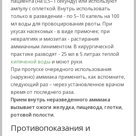
пациента (на 0,5–1 секунду) или используют
ампулу с оплеткой. Внутрь использовать
только в разведении - по 5–10 капель на 100
мл воды для провоцирования рвоты. При
укусах насекомых - в виде примочек; при
невралгиях и миозитах - растирания
аммиачным линиментом. В хирургической
практике разводят - 25 мл в 5 литрах теплой
кипяченой воды
и моют руки.
При пропуске очередного использования
(наружно) аммиака применить, как вспомните,
следующий раз – через установленное врачом
время от последнего раза.
Прием внутрь неразведенного аммиака
вызывает ожоги желудка, пищевода, глотки,
ротовой полости.
Противопоказания и