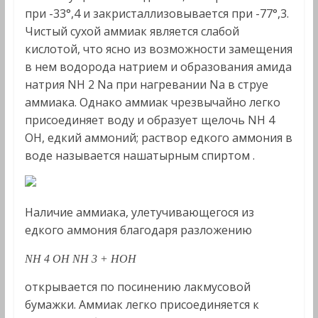
при -33°,4 и закристаллизовывается при -77°,3.
Чистый сухой аммиак является слабой
кислотой, что ясно из возможности замещения
в нем водорода натрием и образования амида
натрия NH 2 Na при нагревании Nа в струе
аммиака. Однако аммиак чрезвычайно легко
присоединяет воду и образует щелочь NH 4
OH, едкий аммоний; раствор едкого аммония в
воде называется
нашатырным спиртом
.
Наличие аммиака, улетучивающегося из
едкого аммония благодаря разложению
NH 4
OH
NH 3 +
HOH
открывается по посинению лакмусовой
бумажки. Аммиак легко присоединяется к