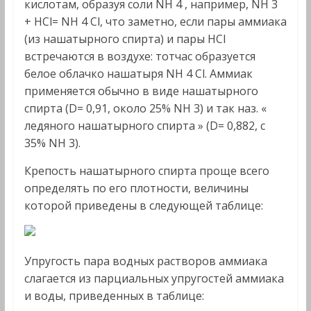
кислотам, образуя соли NH 4 , например, NН 3
+ НСl= NН 4 Сl, что заметно, если пары аммиака
(из нашатырного спирта) и пары НСl
встречаются в воздухе: тотчас образуется
белое облачко нашатыря NH 4 Cl. Аммиак
применяется обычно в виде нашатырного
спирта (D= 0,91, около 25% NH 3) и так наз. «
ледяного нашатырного спирта
» (D= 0,882, с
35% NH 3).
Крепость нашатырного спирта проще всего
определять по его плотности, величины
которой приведены в следующей таблице:
Упругость пара водных растворов аммиака
слагается из парциальных упругостей аммиака
и воды, приведенных в таблице: