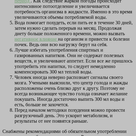
период
. Как следствие жаркой погоды происходит
интенсивное потоотделение и увеличивается
потребность организма в жидкости. Именно в это время
увеличиваются объемы потребляемой воды.
Вода помогает похудеть, если пить ее в течение 30 дней,
затем нужно сделать перерыв на месяц. Продолжая
диету больше положенного времени, можно вызвать
негативное влияние
на организм и привести к болезни
почек. Ведь они всю нагрузку берут на себя.
Лучше избегать употребления спиртных и
газированных напитков. Они не содержат полезных
веществ, и увеличивают аппетит. Если все же пришлось
употребить эти напитки, то следует немедленно
компенсировать 300 мл теплой воды.
Человек иногда неверно распознает сигналы своего
мозга. Учеными выяснили, что центр голода и жажды
расположены очень близко друг к другу. Поэтому не
всегда возникающее чувство голода означает желание
покушать. Иногда достаточно выпить 300 мл воды и
есть, больше не захочется.
Перед началом методики похудения можно провести
разгрузочный день. Это ускорит метаболизм, и
результаты от нее появятся раньше.
Снабжены рекомендациями об обязательном употреблении