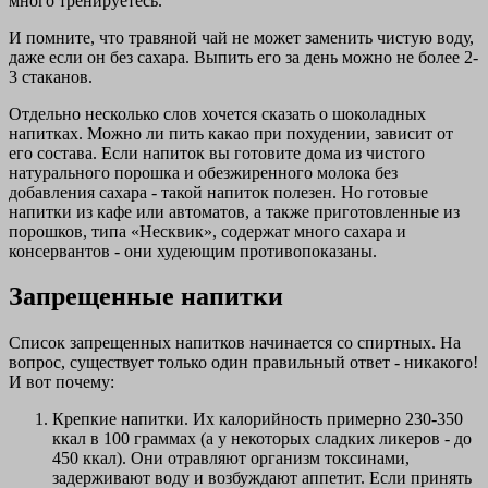
много тренируетесь.
И помните, что травяной чай не может заменить чистую воду,
даже если он без сахара. Выпить его за день можно не более 2-
3 стаканов.
Отдельно несколько слов хочется сказать о шоколадных
напитках. Можно ли пить какао при похудении, зависит от
его состава. Если напиток вы готовите дома из чистого
натурального порошка и обезжиренного молока без
добавления сахара - такой напиток полезен. Но готовые
напитки из кафе или автоматов, а также приготовленные из
порошков, типа «Несквик», содержат много сахара и
консервантов - они худеющим противопоказаны.
Запрещенные напитки
Список запрещенных напитков начинается со спиртных. На
вопрос, существует только один правильный ответ - никакого!
И вот почему:
Крепкие напитки. Их калорийность примерно 230-350
ккал в 100 граммах (а у некоторых сладких ликеров - до
450 ккал). Они отравляют организм токсинами,
задерживают воду и возбуждают аппетит. Если принять