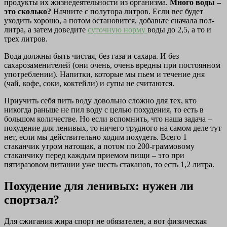
продукты их жизнедеятельности из организма.
Много воды –
это сколько?
Начните с полутора литров. Если вес будет
уходить хорошо, а потом остановится, добавьте сначала пол-
литра, а затем доведите
суточную норму
воды до 2,5, а то и
трех литров.
Вода должны быть чистая, без газа и сахара. И без
сахарозаменителей (они очень, очень вредны при постоянном
употреблении). Напитки, которые мы пьем и течение дня
(чай, кофе, соки, коктейли) и супы не считаются.
Приучить себя пить воду довольно сложно для тех, кто
никогда раньше не пил воду с целью похудения, то есть в
большом количестве. Но если вспомнить, что наша задача –
похудение для ленивых, то ничего трудного на самом деле тут
нет, если мы действительно ходим похудеть. Всего 1
стаканчик утром натощак, а потом по 200-граммовому
стаканчику перед каждым приемом пищи – это при
пятиразовом питании уже шесть стаканов, то есть 1,2 литра.
Похудение для ленивых: нужен ли
спортзал?
Для сжигания жира спорт не обязателен, а вот физическая