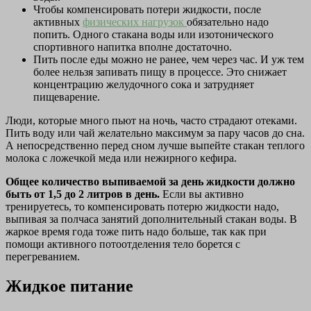
Чтобы компенсировать потери жидкости, после
активных
физических нагрузок
обязательно надо
попить. Одного стакана воды или изотонического
спортивного напитка вполне достаточно.
Пить после еды можно не ранее, чем через час. И уж тем
более нельзя запивать пищу в процессе. Это снижает
концентрацию желудочного сока и затрудняет
пищеварение.
Люди, которые много пьют на ночь, часто страдают отеками.
Пить воду или чай желательно максимум за пару часов до сна.
А непосредственно перед сном лучше выпейте стакан теплого
молока с ложечкой меда или нежирного кефира.
Общее количество выпиваемой за день жидкости должно
быть от 1,5 до 2 литров в день.
Если вы активно
тренируетесь, то компенсировать потерю жидкости надо,
выпивая за полчаса занятий дополнительный стакан воды. В
жаркое время года тоже пить надо больше, так как при
помощи активного потоотделения тело борется с
перегреванием.
Жидкое питание