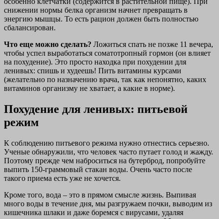
особенно клетчатки (содержится в растительной пище). При
снижении нормы белка организм начнет превращать в
энергию мышцы. То есть рацион должен быть полностью
сбалансирован.
Что еще можно сделать?
Ложиться спать не позже 11 вечера,
чтобы успел выработаться соматотропный гормон (он влияет
на похудение). Это просто находка при похудении для
ленивых: спишь и худеешь! Пить витамины курсами
(желательно по назначению врача, так как непонятно, каких
витаминов организму не хватает, а какие в норме).
Похудение для ленивых: питьевой
режим
К соблюдению питьевого режима нужно отнестись серьезно.
Ученые обнаружили, что человек часто путает голод и жажду.
Поэтому прежде чем наброситься на бутерброд, попробуйте
выпить 150-граммовый стакан воды. Очень часто после
такого приема есть уже не хочется.
Кроме того, вода – это в прямом смысле жизнь. Выпивая
много воды в течение дня, мы разгружаем почки, выводим из
кишечника шлаки и даже боремся с вирусами, удаляя