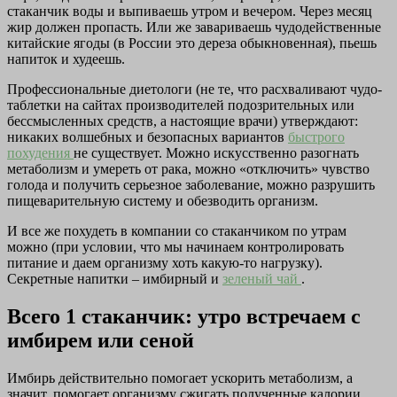
стаканчик воды и выпиваешь утром и вечером. Через месяц
жир должен пропасть. Или же завариваешь чудодейственные
китайские ягоды (в России это дереза обыкновенная), пьешь
напиток и худеешь.
Профессиональные диетологи (не те, что расхваливают чудо-
таблетки на сайтах производителей подозрительных или
бессмысленных средств, а настоящие врачи) утверждают:
никаких волшебных и безопасных вариантов
быстрого
похудения
не существует. Можно искусственно разогнать
метаболизм и умереть от рака, можно «отключить» чувство
голода и получить серьезное заболевание, можно разрушить
пищеварительную систему и обезводить организм.
И все же похудеть в компании со стаканчиком по утрам
можно (при условии, что мы начинаем контролировать
питание и даем организму хоть какую-то нагрузку).
Секретные напитки – имбирный и
зеленый чай
.
Всего 1 стаканчик: утро встречаем с
имбирем или сеной
Имбирь действительно помогает ускорить метаболизм, а
значит, помогает организму сжигать полученные калории.