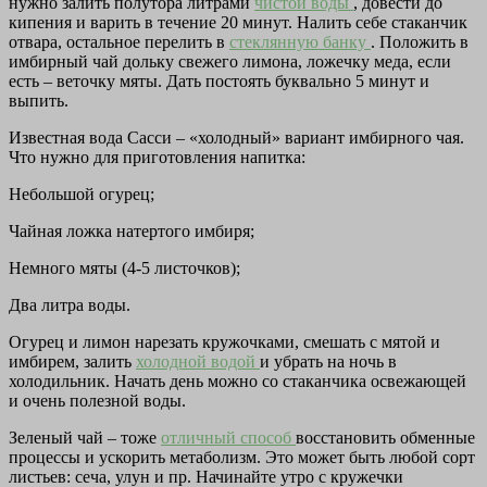
нужно залить полутора литрами
чистой воды
, довести до
кипения и варить в течение 20 минут. Налить себе стаканчик
отвара, остальное перелить в
стеклянную банку
. Положить в
имбирный чай дольку свежего лимона, ложечку меда, если
есть – веточку мяты. Дать постоять буквально 5 минут и
выпить.
Известная вода Сасси – «холодный» вариант имбирного чая.
Что нужно для приготовления напитка:
Небольшой огурец;
Чайная ложка натертого имбиря;
Немного мяты (4-5 листочков);
Два литра воды.
Огурец и лимон нарезать кружочками, смешать с мятой и
имбирем, залить
холодной водой
и убрать на ночь в
холодильник. Начать день можно со стаканчика освежающей
и очень полезной воды.
Зеленый чай – тоже
отличный способ
восстановить обменные
процессы и ускорить метаболизм. Это может быть любой сорт
листьев: сеча, улун и пр. Начинайте утро с кружечки