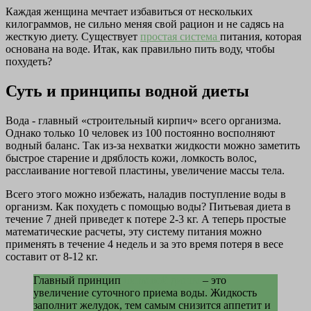
Каждая женщина мечтает избавиться от нескольких
килограммов, не сильно меняя свой рацион и не садясь на
жесткую диету. Существует
простая система
питания, которая
основана на воде. Итак, как правильно пить воду, чтобы
похудеть?
Суть и принципы водной диеты
Вода - главный «строительный кирпич» всего организма.
Однако только 10 человек из 100 постоянно восполняют
водный баланс. Так из-за нехватки жидкости можно заметить
быстрое старение и дряблость кожи, ломкость волос,
расслаивание ногтевой пластины, увеличение массы тела.
Всего этого можно избежать, наладив поступление воды в
организм. Как похудеть с помощью воды? Питьевая диета в
течение 7 дней приведет к потере 2-3 кг. А теперь простые
математические расчеты, эту систему питания можно
применять в течение 4 недель и за это время потеря в весе
составит от 8-12 кг.
Главный принцип
питьевой диеты
– это
увеличение суточного приема воды. Жидкость
заполнит желудок, тем самым снизится аппетит и