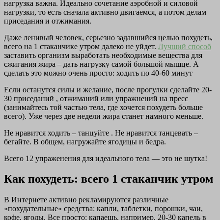
нагрузка важна. Идеально сочетание аэробной и силовой
нагрузки, то есть сначала активно двигаемся, а потом делам
приседания и отжимания.
Даже ленивый человек, серьезно задавшийся целью похудеть,
всего на 1 стаканчике утром далеко не уйдет.
Лучший способ
заставить организм выработать необходимые вещества для
сжигания жира – дать нагрузку самой большой мышце. А
сделать это можно очень просто: ходить по 40-60 минут
Если останутся силы и желание, после прогулки сделайте 20-
30 приседаний , отжиманий или упражнений на пресс
(занимайтесь той частью тела, где хочется похудеть больше
всего). Уже через две недели жира станет намного меньше.
Не нравится ходить – танцуйте . Не нравится танцевать –
бегайте. В общем, нагружайте ягодицы и бедра.
Всего 12 упраженения для идеального тела — это не шутка!
Как похудеть: всего 1 стаканчик утром
В Интернете активно рекламируются различные
«похудательные» средства: капли, таблетки, порошки, чаи,
кофе, ягоды. Все просто: капаешь, например, 20-30 капель в