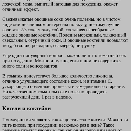
ложечкой меда, выпитый натощак для похудения, окажет
отличный эффект.
Свежевыжатые овощные соки очень полезны, но в чистом
виде они не слишком интересны по вкусу, поэтому лучше
сочетать 2-3 сока между собой, составляя своеобразные
жидкие овощные коктейли. Полезны морковный, тыквенный,
свекольный, огуречный соки. В овощные коктейли добавляют
мяту, базилик, розмарин, сельдерей, петрушку.
Еще один популярный вопрос - можно ли пить томатный сок
при похудении. Можно и нужно, если в нем не содержится
много соли и консервантов.
В томатах присутствует большое количество ликопена,
отлично улучшающего состояние кожи, и витамина С,
ускоряющего обменные процессы и замедляющего старение.
На качественном томатном соке полезно проводить
разгрузочный день 1 раз в неделю.
Кисели и коктейли
Популярными являются также диетические кисели. Можно ли
пить кисель при похудении несколько раз в день? Такое
решение кажется удобным, так как он надолго избавляет от