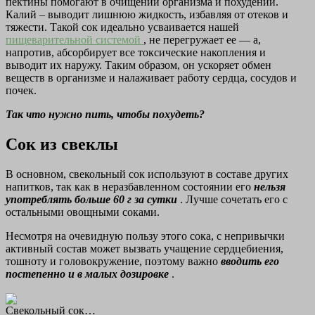
пектины помогают в очищении организма и похудении.
Калий – выводит лишнюю жидкость, избавляя от отеков и
тяжести. Такой сок идеально усваивается нашей
пищеварительной системой
, не перегружает ее — а,
напротив, абсорбирует все токсические накопления и
выводит их наружу. Таким образом, он ускоряет обмен
веществ в организме и налаживает работу сердца, сосудов и
почек.
Так что нужно пить, чтобы похудеть?
Сок из свеклы
В основном, свекольный сок используют в составе других
напитков, так как в неразбавленном состоянии его
нельзя
употреблять больше 60 г за сутки
. Лучше сочетать его с
остальными овощными соками.
Несмотря на очевидную пользу этого сока, с непривычки
активный состав может вызвать учащение сердцебиения,
тошноту и головокружение, поэтому важно
вводить его
постепенно и в малых дозировке
.
Свекольный сок…