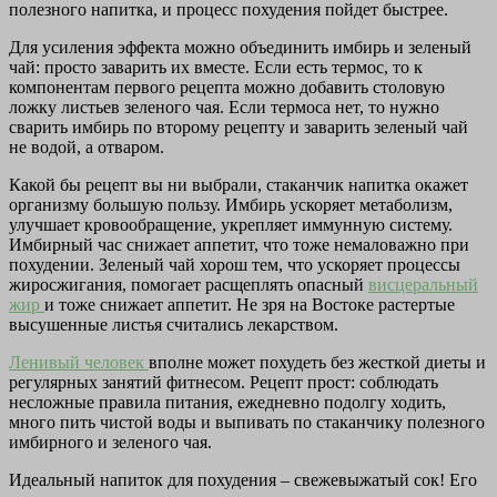
полезного напитка, и процесс похудения пойдет быстрее.
Для усиления эффекта можно объединить имбирь и зеленый
чай: просто заварить их вместе. Если есть термос, то к
компонентам первого рецепта можно добавить столовую
ложку листьев зеленого чая. Если термоса нет, то нужно
сварить имбирь по второму рецепту и заварить зеленый чай
не водой, а отваром.
Какой бы рецепт вы ни выбрали, стаканчик напитка окажет
организму большую пользу. Имбирь ускоряет метаболизм,
улучшает кровообращение, укрепляет иммунную систему.
Имбирный час снижает аппетит, что тоже немаловажно при
похудении. Зеленый чай хорош тем, что ускоряет процессы
жиросжигания, помогает расщеплять опасный
висцеральный
жир
и тоже снижает аппетит. Не зря на Востоке растертые
высушенные листья считались лекарством.
Ленивый человек
вполне может похудеть без жесткой диеты и
регулярных занятий фитнесом. Рецепт прост: соблюдать
несложные правила питания, ежедневно подолгу ходить,
много пить чистой воды и выпивать по стаканчику полезного
имбирного и зеленого чая.
Идеальный напиток для похудения – свежевыжатый сок! Его