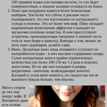
100 граммов водки или коньяка на ночь, то сон будет
поверхностным, а лишние калории отложатся на боках.
Пиво при похудении кажется более безопасным
выбором. Тем более что сейчас в рекламе часто
подчеркивают, что оно изготовлено из натурального
солода и полезно. Это не более чем миф. Пиво обладает
выраженным мочегонным эффектом и выводит из
организма полезные вещества. В нем присутствуют
эстрогены, провоцирующие ожирение в нижней части
тела (в зоне бедер и живота). Выводы о том, можно ли
пить пиво худеющим, делайте сами.
Вино. Десертные вина лишь ненамного уступают по
калорийности водке - в них высокое содержание сахара.
Сухие натуральные вина в крайне ограниченных
количествах (не более 100-150 мл 1-2 раза в неделю)
допустимы. Но не зря они попадают в разряд
аперитивов - напитков, возбуждающих аппетит.
Калорий в сухом вине немного, но съедите вы после
выпитого бокала больше, чем обычно.
Много споров
до сих пор
вокруг кофе. В
Интернете даже
есть особая