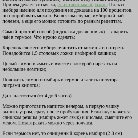
Причем делает это мягко,
естественным образом
. Польза
имбиря именно для похудения не доказана на 100 процентов,
но попробовать можно. Во всяком случае, имбирный чай
полезен, а еще его можно готовить по разным рецептам.
Самый простой способ (подсказка для ленивых) – заварить
чай в термосе. Что нужно сделать:
Корешок свежего имбиря очистить от кожицы и натереть.
Понадобится 1,5 столовых ложки имбирной кашицы;
Целый лимон вымыть и вместе с кожурой нарезать на
небольшие ломтики;
Положить лимон и имбирь в термос и залить полутора
литрами кипятка;
Дать настояться (от 4 до 6 часов).
Можно приготовить напиток вечером, а первую чашку
выпить утром, сразу после пробуждения. Если вкус кажется
слишком резким (имбирь жжет язык) и кислым, смягчите его
медом. Позавтракать можно через полчаса.
Если термоса нет, то очищенный корень имбиря (2-3 см)