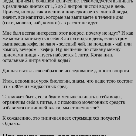
воды, причем в большом количестве. Рекомендуется выпивать
в различных диетах от 1,5 до 3 литров чистой воды в день.
Причем, иногда так именно и подчеркивается: чистой воды,
значит, все напитки, которые вы выпиваете в течение дня
(соки, молоко, чай, компот) - в расчет не идут.
Мне был всегда интересен этот вопрос, почему не идут? И как
же можно запихнуть в себя 3 литра воды в день, если утром
выпиваешь кофе, на ланч - зеленый чай, на полдник - чай или
компот, вечером - кефир! Ну, выпьешь по стакану между
приемами пищи - пусть наберется 1 литр. Когда пить
остальные 2 литра чистой воды?
Данная статья - своеобразное исследование данного вопроса.
Итак, вспоминая урок биологии, знаем, что наше тело состоит
из 75-80% из жидкостных сред.
Так может быть, если будем меньше вливать в себя воды,
ограничим себя в питье, а с помощью мочегонных средств
избавимся от лишней влаги, мы станем легче?
К сожалению, это типичная всех стремящихся похудеть!
Однако...