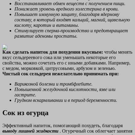
Восстанавливает обмен веществ с получением пищи.
Понижает уровень вредного холестерина в крови.
Повышает иммунную защиту, благодаря ядерному
составу, в который входят кальций, магний, щавельную
кислоту, каротин и витамины.
Стимулирует сперма-производство и предотвращает
развитие аденомы простаты.
Как сделать напиток для похудения вкусным:
чтобы менять
вкус сельдереевого сока или уменьшать некоторые его
свойства, можно сочетать его с иными добавками. Например,
с медом, морковкой, цитрусовыми, арбузом и зеленью.
Чистый сок сельдерея нежелательно принимать при:
Варикозной болезни и тромбфлебите.
Повышенной желудочной кислотности, язве или
гастрите.
Грудном вскармливании и в период беременности.
Сок из огурца
Эффективный напиток, помогающий похудеть, благодаря
выводу лишней жидкости
. Огуречный сок облегчает занятия