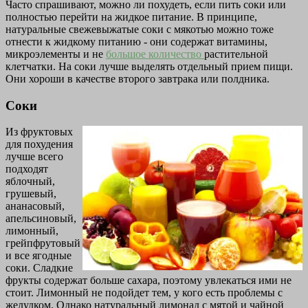
Часто спрашивают, можно ли похудеть, если пить соки или
полностью перейти на жидкое питание. В принципе,
натуральные свежевыжатые соки с мякотью можно тоже
отнести к жидкому питанию - они содержат витамины,
микроэлементы и не
большое количество
растительной
клетчатки. На соки лучше выделять отдельный прием пищи.
Они хороши в качестве второго завтрака или полдника.
Соки
Из фруктовых
для похудения
лучше всего
подходят
яблочный,
грушевый,
ананасовый,
апельсиновый,
лимонный,
грейпфрутовый
и все ягодные
соки. Сладкие
фрукты содержат больше сахара, поэтому увлекаться ими не
стоит. Лимонный не подойдет тем, у кого есть проблемы с
желудком. Однако натуральный лимонад с мятой и чайной