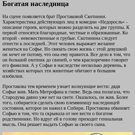
Богатая наследница
На сцене появляется брат Простаковой Скотинин.
Характеристика действующих лиц в комедии «Недоросль» -
описание героев, которых можно разделить на две группы. К
первой относятся благородные, честные и образованные. Ко
второй - невежественные и грубые. Скотинина следует
отнести к последней. Этот человек выражает желание
жениться на Софье. Но связать свою жизнь с этой девушкой
он хочет не потому, что она ему нравится. Все дело в том, что
он большой охотник до свиней, о чем красноречиво говорит
его фамилия. А у Софьи в наследстве несколько деревень, в
хозяйствах которых эти животные обитают в большом
изобилии.
Простакова тем временем узнает волнующие вести: дядя
Софьи жив. Мать Митрофана в гневе. Ведь она полагала, что
Стародума давно уже нет на свете. Оказалось, он жив. Более
того, собирается сделать свою племянницу наследницей
состояния, которое он нажил в Сибири. Простакова обвиняет
Софью в том, что та скрывала от нее вести о богатом
родственнике. Но вдруг ей в голову приходит гениальная
мысль. Она решает выдать Софью за своего сына.