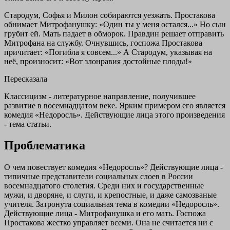
Стародум, Софья и Милон собираются уезжать. Простакова
обнимает Митрофанушку: «Один ты у меня остался...» Но сын
грубит ей. Мать падает в обморок. Правдин решает отправить
Митрофана на службу. Очнувшись, госпожа Простакова
причитает: «Погибла я совсем...» А Стародум, указывая на
неё, произносит: «Вот злонравия достойные плоды!»
Пересказала
Классицизм - литературное направление, получившее
развитие в восемнадцатом веке. Ярким примером его является
комедия «Недоросль». Действующие лица этого произведения
- тема статьи.
Проблематика
О чем повествует комедия «Недоросль»? Действующие лица -
типичные представители социальных слоев в России
восемнадцатого столетия. Среди них и государственные
мужи, и дворяне, и слуги, и крепостные, и даже самозваные
учителя. Затронута социальная тема в комедии «Недоросль».
Действующие лица - Митрофанушка и его мать. Госпожа
Простакова жестко управляет всеми. Она не считается ни с