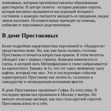
помещиках, которым противопоставлены образованные
аристократы. В центре сюжета - история девушки-сироты,
которая внезапно оказывается наследницей большого
состояния. в комедии пытаются завладеть ее приданым, выдав
замуж насильно. Положительные приходят на помощь,
избавляя от вероломных родственников.
В доме Простаковых
Более подробная характеристика персонажей в «Недоросле»
представлена ниже. Но, как уже было сказано, госпожа
Простакова отличается непростым нравом. В этом читатель
убеждает уже с первых страниц. Комедия начинается со
сцены, в которой мать Митрофанушки в гневе набрасывается
на крепостного Тришку за то, что тот сшил любимому сыну
кафтан, который ему мал. Это и последующие события
характеризуют Простакову как личность, склонную к
самодурству и неожиданным вспышкам ярости.
В доме Простаковых проживает Софья. Ее отец умер. В
последнее время она проживала в Москве у матери. Но
минуло несколько месяцев, как она стала круглой сиротой.
Простакова взяла ее к себе.