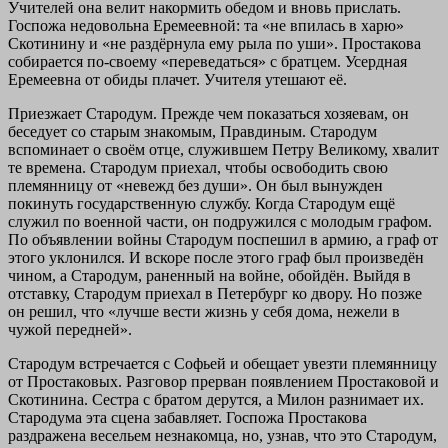
Учителей она велит накормить обедом и вновь прислать.
Госпожа недовольна Еремеевной: та «не впилась в харю»
Скотинину и «не раздёрнула ему рыла по уши». Простакова
собирается по-своему «переведаться» с братцем. Усердная
Еремеевна от обиды плачет. Учителя утешают её.
Приезжает Стародум. Прежде чем показаться хозяевам, он
беседует со старым знакомым, Правдиным. Стародум
вспоминает о своём отце, служившем Петру Великому, хвалит
те времена. Стародум приехал, чтобы освободить свою
племянницу от «невежд без души». Он был вынужден
покинуть государственную службу. Когда Стародум ещё
служил по военной части, он подружился с молодым графом.
По объявлении войны Стародум поспешил в армию, а граф от
этого уклонился. И вскоре после этого граф был произведён
чином, а Стародум, раненный на войне, обойдён. Выйдя в
отставку, Стародум приехал в Петербург ко двору. Но позже
он решил, что «лучше вести жизнь у себя дома, нежели в
чужой передней».
Стародум встречается с Софьей и обещает увезти племянницу
от Простаковых. Разговор прерван появлением Простаковой и
Скотинина. Сестра с братом дерутся, а Милон разнимает их.
Стародума эта сцена забавляет. Госпожа Простакова
раздражена весельем незнакомца, но, узнав, что это Стародум,