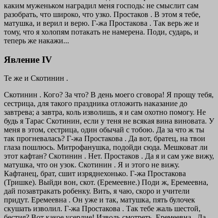
каким муженьком наградил меня господь: не смыслит сам
разобрать, что широко, что узко.
Простаков . В этом я тебе,
матушка, и верил и верю.
Г-жа Простакова . Так верь же и
тому, что я холопям потакать не намерена. Поди, сударь, и
теперь же накажи...
Явление IV
Те же и Скотинин .
Скотинин . Кого? За что? В день моего сговора! Я прощу тебя,
сестрица, для такого праздника отложить наказание до
завтрева; а завтра, коль изволишь, я и сам охотно помогу. Не
будь я Тарас Скотинин, если у теня не всякая вина виновата. У
меня в этом, сестрица, один обычай с тобою. Да за что ж ты
так прогневалась?
Г-жа Простакова . Да вот, братец, на твои
глаза пошлюсь. Митрофанушка, подойди сюда. Мешковат ли
этот кафтан?
Скотинин . Нет.
Простаков . Да я и сам уже вижу,
матушка, что он узок.
Скотинин . Я и этого не вижу.
Кафтанец, брат, сшит изряднехонько.
Г-жа Простакова
(Тришке). Выйди вон, скот. (Еремеевне.) Поди ж, Еремеевна,
дай позавтракать робенку. Вить, я чаю, скоро и учители
придут.
Еремеевна . Он уже и так, матушка, пять булочек
скушать изволил.
Г-жа Простакова . Так тебе жаль шестой,
бестия? Вот какое усердие! Изволь смотреть.
Еремеевна . Да