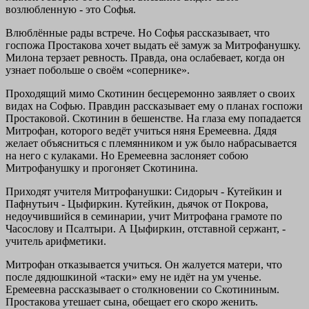
возлюбленную - это Софья.
Влюблённые рады встрече. Но Софья рассказывает, что
госпожа Простакова хочет выдать её замуж за Митрофанушку.
Милона терзает ревность. Правда, она ослабевает, когда он
узнает побольше о своём «сопернике».
Проходящий мимо Скотинин бесцеремонно заявляет о своих
видах на Софью. Правдин рассказывает ему о планах госпожи
Простаковой. Скотинин в бешенстве. На глаза ему попадается
Митрофан, которого ведёт учиться няня Еремеевна. Дядя
желает объясниться с племянником и уж было набрасывается
на него с кулаками. Но Еремеевна заслоняет собою
Митрофанушку и прогоняет Скотинина.
Приходят учителя Митрофанушки: Сидорыч - Кутейкин и
Пафнутьич - Цыфиркин. Кутейкин, дьячок от Покрова,
недоучившийся в семинарии, учит Митрофана грамоте по
Часослову и Псалтыри. А Цыфиркин, отставной сержант, -
учитель арифметики.
Митрофан отказывается учиться. Он жалуется матери, что
после дядюшкиной «таски» ему не идёт на ум ученье.
Еремеевна рассказывает о столкновении со Скотининым.
Простакова утешает сына, обещает его скоро женить.