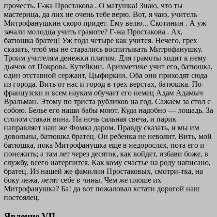
прочесть.
Г-жа Простакова . О матушка! Знаю, что ты
мастерица, да лих не очень тебе верю. Вот, я чаю, учитель
Митрофанушкин скоро придет. Ему велю...
Скотинин . А уж
зачали молодца учить грамоте?
Г-жа Простакова . Ах,
батюшка братец! Уж года четыре как учится. Нечего, грех
сказать, чтоб мы не старались воспитывать Митрофанушку.
Троим учителям денежки платим. Для грамоты ходит к нему
дьячок от Покрова, Кутейкин. Арихметике учит его, батюшка,
один отставной сержант, Цыфиркин. Оба они приходят сюда
из города. Вить от нас и город в трех верстах, батюшка. По-
французски и всем наукам обучает его немец Адам Адамыч
Вральман. Этому по триста рубликов на год. Сажаем за стол с
собою. Белье его наши бабы моют. Куда надобно — лошадь. За
столом стакан вина. На ночь сальная свеча, и парик
направляет наш же Фомка даром. Правду сказать, и мы им
довольны, батюшка братец. Он ребенка не неволит. Вить, мой
батюшка, пока Митрофанушка еще в недорослях, пота его и
понежить; а там лет через десяток, как войдет, избави боже, в
службу, всего натерпится. Как кому счастье на роду написано,
братец. Из нашей же фамилии Простаковых, смотри-тка, на
боку лежа, летят себе в чины. Чем же плоше их
Митрофанушка? Ба! да вот пожаловал кстати дорогой наш
постоялец.
Явление VII