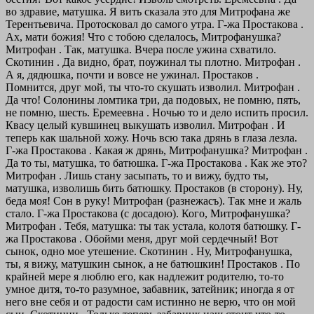
во здравие, матушка. Я вить сказала это для Митрофана же
Терентьевича. Протосковал до самого утра.
Г-жа Простакова .
Ах, мати божия! Что с тобою сделалось, Митрофанушка?
Митрофан . Так, матушка. Вчера после ужина схватило.
Скотинин . Да видно, брат, поужинал ты плотно.
Митрофан .
А я, дядюшка, почти и вовсе не ужинал.
Простаков .
Помнится, друг мой, ты что-то скушать изволил.
Митрофан .
Да что! Солонины ломтика три, да подовых, не помню, пять,
не помню, шесть.
Еремеевна . Ночью то и дело испить просил.
Квасу целый кувшинец выкушать изволил.
Митрофан . И
теперь как шальной хожу. Ночь всю така дрянь в глаза лезла.
Г-жа Простакова . Какая ж дрянь, Митрофанушка?
Митрофан .
Да то ты, матушка, то батюшка.
Г-жа Простакова . Как же это?
Митрофан . Лишь стану засыпать, то и вижу, будто ты,
матушка, изволишь бить батюшку.
Простаков (в сторону). Ну,
беда моя! Сон в руку!
Митрофан (разнежасъ). Так мне и жаль
стало.
Г-жа Простакова (с досадою). Кого, Митрофанушка?
Митрофан . Тебя, матушка: ты так устала, колотя батюшку.
Г-
жа Простакова . Обойми меня, друг мой сердечный! Вот
сынок, одно мое утешение.
Скотинин . Ну, Митрофанушка,
ты, я вижу, матушкин сынок, а не батюшкин!
Простаков . По
крайней мере я люблю его, как надлежит родителю, то-то
умное дитя, то-то разумное, забавник, затейник; иногда я от
него вне себя и от радости сам истинно не верю, что он мой