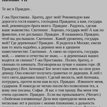
Те же и Правдин .
Г-жа Простакова . Братец, друг мой! Рекомендую вам
дорогого гостя нашего, господина Правдина; а вам, государь
мой, рекомендую брата моего.
Правдин . Радуюсь, сделав
ваше знакомство.
Скотинин . Хорошо, государь мой! А как по
фамилии, я не дослышал.
Правдин . Я называюсь Правдин,
чтоб вы дослышали.
Скотинин . Какой уроженец, государь
мой? Где деревеньки?
Правдин . Я родился в Москве, ежели
вам то знать надобно, а деревни мои в здешнем
наместничестве.
Скотинин . А смею ли спросить, государь
мой, — имени и отчества не знаю, — в деревеньках ваших
водятся ли свинки?
Г-жа Простакова . Полно, братец, о
свиньях-то начинать. Поговорим-ка лучше о нашем горе. (К
Правдину.) Вот, батюшка! Бог велел нам взять на свои руки
девицу. Она изволит получать грамотки от дядюшек. К ней с
того света дядюшки пишут. Сделай милость, мой батюшка,
потрудись, прочти всем нам вслух.
Правдин . Извините меня,
сударыня. Я никогда не читаю писем без позволения тех, к
кому они писаны.
Софья . Я вас о том прошу. Вы меня тем
очень одолжите.
Правдин . Если вы приказываете. (Читает.)
«Любезная племянница! Дела мои принудили меня жить
несколько лет в разлуке с моими ближними; а дальность