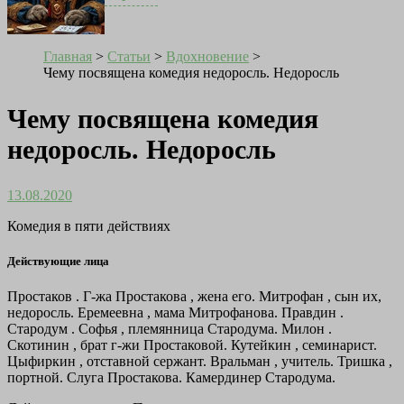
Главная
>
Статьи
>
Вдохновение
>
Чему посвящена комедия недоросль. Недоросль
Чему посвящена комедия
недоросль. Недоросль
13.08.2020
Комедия в пяти действиях
Действующие лица
Простаков .
Г-жа Простакова , жена его.
Митрофан , сын их,
недоросль.
Еремеевна , мама Митрофанова.
Правдин .
Стародум .
Софья , племянница Стародума.
Милон .
Скотинин , брат г-жи Простаковой.
Кутейкин , семинарист.
Цыфиркин , отставной сержант.
Вральман , учитель.
Тришка ,
портной.
Слуга Простакова.
Камердинер Стародума.