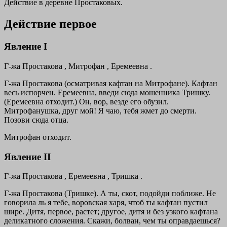
Действие в деревне Простаковых.
Действие первое
Явление I
Г-жа Простакова , Митрофан , Еремеевна .
Г-жа Простакова
(осматривая кафтан на Митрофане).
Кафтан
весь испорчен. Еремеевна, введи сюда мошенника Тришку.
(Еремеевна отходит.)
Он, вор, везде его обузил.
Митрофанушка, друг мой! Я чаю, тебя жмет до смерти.
Позови сюда отца.
Митрофан отходит.
Явление II
Г-жа Простакова , Еремеевна , Тришка .
Г-жа Простакова (Тришке). А ты, скот, подойди поближе. Не
говорила ль я тебе, воровская харя, чтоб ты кафтан пустил
шире. Дитя, первое, растет; другое, дитя и без узкого кафтана
деликатного сложения. Скажи, болван, чем ты оправдаешься?