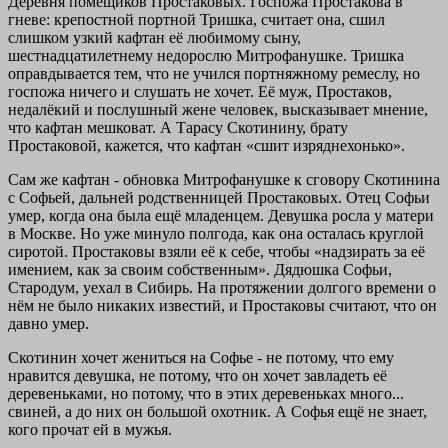
Деревня помещиков Простаковых. Госпожа Простакова в
гневе: крепостной портной Тришка, считает она, сшил
слишком узкий кафтан её любимому сыну,
шестнадцатилетнему недорослю Митрофанушке. Тришка
оправдывается тем, что не учился портняжному ремеслу, но
госпожа ничего и слушать не хочет. Её муж, Простаков,
недалёкий и послушный жене человек, высказывает мнение,
что кафтан мешковат. А Тарасу Скотинину, брату
Простаковой, кажется, что кафтан «сшит изряднехонько».
Сам же кафтан - обновка Митрофанушке к сговору Скотинина
с Софьей, дальней родственницей Простаковых. Отец Софьи
умер, когда она была ещё младенцем. Девушка росла у матери
в Москве. Но уже минуло полгода, как она осталась круглой
сиротой. Простаковы взяли её к себе, чтобы «надзирать за её
имением, как за своим собственным». Дядюшка Софьи,
Стародум, уехал в Сибирь. На протяжении долгого времени о
нём не было никаких известий, и Простаковы считают, что он
давно умер.
Скотинин хочет жениться на Софье - не потому, что ему
нравится девушка, не потому, что он хочет завладеть её
деревеньками, но потому, что в этих деревеньках много...
свиней, а до них он большой охотник. А Софья ещё не знает,
кого прочат ей в мужья.