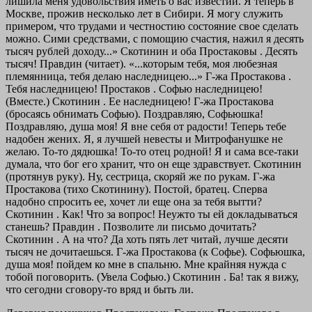
лишила меня удовольствия иметь о вас известии. Я теперь в
Москве, прожив несколько лет в Сибири. Я могу служить
примером, что трудами и честностию состояние свое сделать
можно. Сими средствами, с помощию счастия, нажил я десять
тысяч рублей доходу...»
Скотинин и оба Простаковы
. Десять
тысяч!
Правдин (читает). «...которым тебя, моя любезная
племянница, тебя делаю наследницею...»
Г-жа Простакова .
Тебя наследницею!
Простаков . Софью наследницею!
(Вместе.)
Скотинин . Ее наследницею!
Г-жа Простакова
(бросаясь обнимать Софью).
Поздравляю, Софьюшка!
Поздравляю, душа моя! Я вне себя от радости! Теперь тебе
надобен жених. Я, я лучшей невесты и Митрофанушке не
желаю. То-то дядюшка! То-то отец родной! Я и сама все-таки
думала, что бог его хранит, что он еще здравствует.
Скотинин
(протянув руку). Ну, сестрица, скоряй же по рукам.
Г-жа
Простакова
(тихо Скотинину).
Постой, братец. Сперва
надобно спросить ее, хочет ли еще она за тебя вытти?
Скотинин . Как! Что за вопрос! Неужто ты ей докладываться
станешь?
Правдин . Позволите ли письмо дочитать?
Скотинин . А на что? Да хоть пять лет читай, лучше десяти
тысяч не дочитаешься.
Г-жа Простакова (к Софье). Софьюшка,
душа моя! пойдем ко мне в спальню. Мне крайняя нужда с
тобой поговорить. (Увела Софью.)
Скотинин . Ба! так я вижу,
что сегодни сговору-то вряд и быть ли.