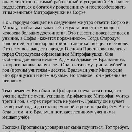
она меняет тон на самый раболепный и угодливый. Она хочет
подольститься к богатому родственнику и поспособствовать
этим женитьбе Митрофанушки на Софье.
Но Стародум обещает на следующее же утро отвезти Софью в
Москву, чтобы там выдать её замуж за некоего «молодого
человека больших достоинств». Это известие повергает всех в
уныние, а Софья «кажется поражённою». Тогда Стародум
говорит ей, что выбор достойного жениха - всецело в её воле.
Это всем возвращает надежду. Госпожа Простакова хвалится
перед Стародумом образованием Митрофанушки. Она
особенно довольна немцем Адамом Адамычем Вральманом,
которого наняла на пять лет. Она платит ему триста рублей в
год (прочим учителям - десять). Вральман учит Митрофана
«по-французски и всем наукам». Но главное - он «ребёнка не
неволит».
Тем временем Кутейкин и Цыфиркин печалятся о том, что
учение идёт не очень успешно. Арифметике Митрофан учится
третий год, а «трёх перечесть не умеет». Грамоту он изучает
четвёртый год, а до сих пор «новой строки не разберёт». А вся
беда в том, что Вральман потакает ленивому ученику и
мешает учёбе.
Госпожа Простакова уговаривает сына поучиться. Тот требует,