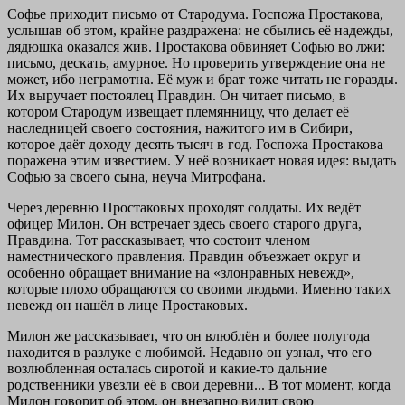
Софье приходит письмо от Стародума. Госпожа Простакова,
услышав об этом, крайне раздражена: не сбылись её надежды,
дядюшка оказался жив. Простакова обвиняет Софью во лжи:
письмо, дескать, амурное. Но проверить утверждение она не
может, ибо неграмотна. Её муж и брат тоже читать не горазды.
Их выручает постоялец Правдин. Он читает письмо, в
котором Стародум извещает племянницу, что делает её
наследницей своего состояния, нажитого им в Сибири,
которое даёт доходу десять тысяч в год. Госпожа Простакова
поражена этим известием. У неё возникает новая идея: выдать
Софью за своего сына, неуча Митрофана.
Через деревню Простаковых проходят солдаты. Их ведёт
офицер Милон. Он встречает здесь своего старого друга,
Правдина. Тот рассказывает, что состоит членом
наместнического правления. Правдин объезжает округ и
особенно обращает внимание на «злонравных невежд»,
которые плохо обращаются со своими людьми. Именно таких
невежд он нашёл в лице Простаковых.
Милон же рассказывает, что он влюблён и более полугода
находится в разлуке с любимой. Недавно он узнал, что его
возлюбленная осталась сиротой и какие-то дальние
родственники увезли её в свои деревни... В тот момент, когда
Милон говорит об этом, он внезапно видит свою