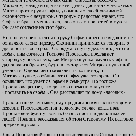
Милоном, убеждается, что имеет дело с достойным человеком.
Милон просит руки Софьи, упоминая о своей «взаимной
склонности» с девушкой. Стародум с радостью узнаёт, что
Софья избрала именно того, кого он сам прочит ей в мужья.
Он даёт согласие на этот брак.
Но прочие претенденты на руку Софьи ничего не ведают и не
оставляют своих надежд. Скотинин принимается говорить о
древности своего рода. Стародум в шутку делает вид, что во
всём с ним согласен. Госпожа Простакова предлагает
Стародуму посмотреть, как Митрофанушка выучен. Софьин
дядюшка изображает, будто в восторге от Митрофанушкиной
учёности. Однако он отказывает и Скотинину, и
Митрофанушке, сообщив, что Софья уже сговорена. Он
объявляет, что уедет с Софьей в семь утра. Но госпожа
Простакова решает, что до этого времени она успеет
«поставить на своём». Она расставляет по дому «часовых».
Правдин получает пакет; ему предписано взять в опеку дом и
деревни Простаковых при первом же случае, когда нрав
Простаковой будет угрожать безопасности подвластных ей
людей. Правдин рассказывает об этом Стародуму. Их разговор
прерван шумом...
Люди Простаковой тащат сопротивляющуюся Софью к карете