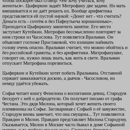
чтобы поскорее был сговор: «Не хочу учиться, хочу
жениться». Цыфиркин задаёт Митрофану две задачи. Но мать
вмешивается и не даёт решить их. Вообще арифметика
представляется ей пустой наукой: «Денег нет - что считать?
Деньги есть - сочтём и без Пафнутьича хорошохонько».
Приходится Цыфиркину закончить занятие. Его место
заступает Кутейкин. Митрофан бессмысленно повторяет за
ним строки из Часослова. Тут появляется Вральман. Он
объясняет госпоже Простаковой, что излишне набивать
голову очень опасно. Вральман считает, что можно обойтись и
без российской грамоты, и без арифметики. Митрофанушке,
говорит он, нужно лишь знать, как жить в свете. Вральман
отпускает Митрофана порезвиться.
Цыфиркин и Кутейкин хотят побить Вральмана. Отставной
сержант замахивается доскою, а дьячок - Часословом, но
немцу удаётся убежать.
Софья читает книгу Фенелона о воспитании девиц. Стародум
беседует с ней о добродетели. Он получает письмо от графа
Честана. Это дядя Милона, который хочет женить своего
племянника на Софье. Заговаривая с Софьей о её замужестве,
Стародум вновь замечает, что она смущена... Тут появляются
Правдин и Милон. Правдин представляет Милона Стародуму.
Оказывается, Милон в Москве часто бывал в доме Софьиной
матери, и та любила его как сына. Стародум, беседуя с