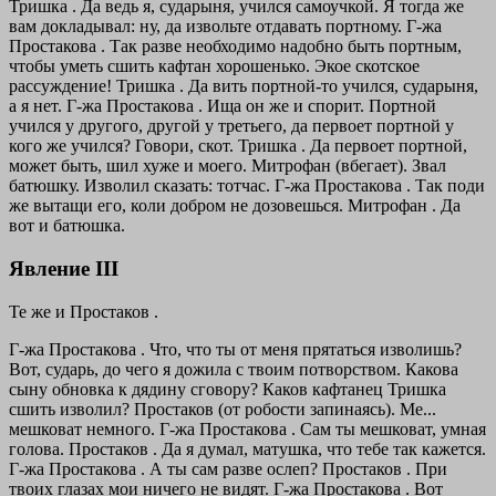
Тришка . Да ведь я, сударыня, учился самоучкой. Я тогда же
вам докладывал: ну, да извольте отдавать портному.
Г-жа
Простакова . Так разве необходимо надобно быть портным,
чтобы уметь сшить кафтан хорошенько. Экое скотское
рассуждение!
Тришка . Да вить портной-то учился, сударыня,
а я нет.
Г-жа Простакова . Ища он же и спорит. Портной
учился у другого, другой у третьего, да первоет портной у
кого же учился? Говори, скот.
Тришка . Да первоет портной,
может быть, шил хуже и моего.
Митрофан (вбегает). Звал
батюшку. Изволил сказать: тотчас.
Г-жа Простакова . Так поди
же вытащи его, коли добром не дозовешься.
Митрофан . Да
вот и батюшка.
Явление III
Те же и Простаков .
Г-жа Простакова . Что, что ты от меня прятаться изволишь?
Вот, сударь, до чего я дожила с твоим потворством. Какова
сыну обновка к дядину сговору? Каков кафтанец Тришка
сшить изволил?
Простаков
(от робости запинаясь).
Ме...
мешковат немного.
Г-жа Простакова . Сам ты мешковат, умная
голова.
Простаков . Да я думал, матушка, что тебе так кажется.
Г-жа Простакова . А ты сам разве ослеп?
Простаков . При
твоих глазах мои ничего не видят.
Г-жа Простакова . Вот