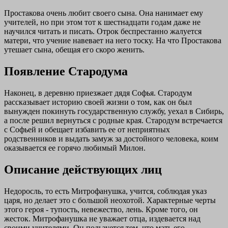
Простакова очень любит своего сына. Она нанимает ему
учителей, но при этом тот к шестнадцати годам даже не
научился читать и писать. Отрок беспрестанно жалуется
матери, что учение навевает на него тоску. На что Простакова
утешает сына, обещая его скоро женить.
Появление Стародума
Наконец, в деревню приезжает дядя Софья. Стародум
рассказывает историю своей жизни о том, как он был
вынужден покинуть государственную службу, уехал в Сибирь,
а после решил вернуться с родные края. Стародум встречается
с Софьей и обещает избавить ее от неприятных
родственников и выдать замуж за достойного человека, коим
оказывается ее горячо любимый Милон.
Описание действующих лиц
Недоросль, то есть Митрофанушка, учится, соблюдая указ
царя, но делает это с большой неохотой. Характерные черты
этого героя - тупость, невежество, лень. Кроме того, он
жесток. Митрофанушка не уважает отца, издевается над
своими учителями. Он пользуется тем, что мать его