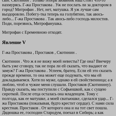
сын.
Скотинин . Только теперь забавник наш стоит что-то
нахмурясь.
Г-жа Простакова . Уж не послать ли за доктором в
город?
Митрофан . Нет, нет, матушка. Я уж лучше сам
выздоровлю. Побегу-тка теперь на голубятню, так авось-
либо...
Г-жа Простакова . Так авось-либо господь милостив.
Поди, порезвись, Митрофанушка.
Митрофан с Еремеевною отходят.
Явление V
Г-жа Простакова , Простаков , Скотинин .
Скотинин . Что ж я не вижу моей невесты? Где она? Ввечеру
быть уже сговору, так не пора ли ей сказать, что выдают ее
замуж?
Г-жа Простакова . Успеем, братец. Если ей это сказать
прежде времени, то она может еще подумать, что мы ей
докладываемся. Хотя по муже, однако я ей свойственница; а я
люблю, чтоб и чужие меня слушали.
Простаков (Скотинину).
Правду сказать, мы поступили с Софьюшкой, как с сущею
сироткой. После отца осталась она младенцем. Тому с
полгода, как ее матушке, а моей сватьюшке, сделался удар...
Г-
жа Простакова
(показывая, будто крестит сердце).
С нами сила
крестная.
Простаков . От которого она и на тот свет пошла.
Дядюшка ее, господин Стародум, поехал в Сибирь; а как