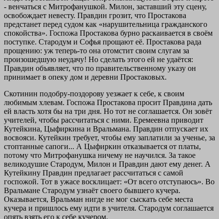
- венчаться с Митрофанушкой. Милон, заставший эту сцену,
освобождает невесту. Правдин грозит, что Простакова
предстанет перед судом как «нарушительница гражданского
спокойства». Госпожа Простакова бурно раскаивается в своём
поступке. Стародум и Софья прощают её. Простакова рада
прощению: уж теперь-то она отомстит своим слугам за
произошедшую неудачу! Но сделать этого ей не удаётся:
Правдин объявляет, что по правительственному указу он
принимает в опеку дом и деревни Простаковых.
Скотинин подобру-поздорову уезжает к себе, к своим
любимым хлевам. Госпожа Простакова просит Правдина дать
ей власть хотя бы на три дня. Но тот не соглашается. Он зовёт
учителей, чтобы рассчитаться с ними. Еремеевна приводит
Кутейкина, Цыфиркина и Вральмана. Правдин отпускает их
восвояси. Кутейкин требует, чтобы ему заплатили за ученье, за
стоптанные сапоги... А Цыфиркин отказывается от платы,
потому что Митрофанушка ничему не научился. За такое
великодушие Стародум, Милон и Правдин дают ему денег. А
Кутейкину Правдин предлагает рассчитаться с самой
госпожой. Тот в ужасе восклицает: «От всего отступаюсь». Во
Вральмане Стародум узнаёт своего бывшего кучера.
Оказывается, Вральман нигде не мог сыскать себе места
кучера и пришлось ему идти в учителя. Стародум соглашается
опять взять его к себе кучером.