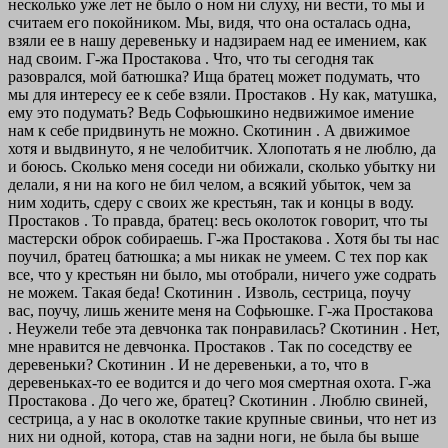
несколько уже лет не было о ном ни слуху, ни вести, то мы и
считаем его покойником. Мы, видя, что она осталась одна,
взяли ее в нашу деревеньку и надзираем над ее имением, как
над своим.
Г-жа Простакова . Что, что ты сегодня так
разоврался, мой батюшка? Ища братец может подумать, что
мы для интересу ее к себе взяли.
Простаков . Ну как, матушка,
ему это подумать? Ведь Софьюшкино недвижимое имение
нам к себе придвинуть не можно.
Скотинин . А движимое
хотя и выдвинуто, я не челобитчик. Хлопотать я не люблю, да
и боюсь. Сколько меня соседи ни обижали, сколько убытку ни
делали, я ни на кого не бил челом, а всякий убыток, чем за
ним ходить, сдеру с своих же крестьян, так и концы в воду.
Простаков . То правда, братец: весь околоток говорит, что ты
мастерски оброк собираешь.
Г-жа Простакова . Хотя бы ты нас
поучил, братец батюшка; а мы никак не умеем. С тех пор как
все, что у крестьян ни было, мы отобрали, ничего уже содрать
не можем. Такая беда!
Скотинин . Изволь, сестрица, поучу
вас, поучу, лишь жените меня на Софьюшке.
Г-жа Простакова
. Неужели тебе эта девчонка так понравилась?
Скотинин . Нет,
мне нравится не девчонка.
Простаков . Так по соседству ее
деревеньки?
Скотинин . И не деревеньки, а то, что в
деревеньках-то ее водится и до чего моя смертная охота.
Г-жа
Простакова . До чего же, братец?
Скотинин . Люблю свиней,
сестрица, а у нас в околотке такие крупные свиньи, что нет из
них ни одной, котора, став на задни ноги, не была бы выше