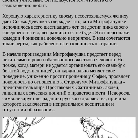
самозабвенно любит.
Хорошую характеристику своему несостоявшемуся жениху
дает Софья. Девушка утверждает что, хотя Митрофанушке
исполнилось всего шестнадцать лет, он достиг пика своего
совершенства и далее развиваться не будет. Этот персонажи
комедии Фонвизина довольно неприятен. В нем сочетаются
такие черты, как раболепства и склонность к тирании.
В начале произведения Митрофанушка предстает перед
читателями в роли избалованного жесткого человека. Но
позже, когда матери не удается организовать его свадьбу с
богатой родственницей, он кардинально меняет свое
поведение, униженно просит прощения у Софьи, проявляет
покорность по отношению к Стародуму. Митрофанушка -
представитель мира Простаковых-Скотининых, людей,
лишенных всяческих понятий о нравственности. Недоросль
символизирует деградацию русского дворянства, причина
которого заключается в неправильном воспитании и
отсутствии образования.