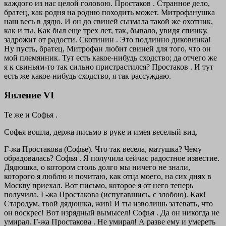
каждого из нас целой головою.
Простаков . Странное дело,
братец, как родня на родню походить может. Митрофанушка
наш весь в дядю. И он до свиней сызмала такой же охотник,
как и ты. Как был еще трех лет, так, бывало, увидя спинку,
задрожит от радости.
Скотинин . Это подлинно диковинка!
Ну пусть, братец, Митрофан любит свиней для того, что он
мой племянник. Тут есть какое-нибудь сходство; да отчего же
я к свиньям-то так сильно пристрастился?
Простаков . И тут
есть же какое-нибудь сходство, я так рассуждаю.
Явление VI
Те же и
Софья .
Софья вошла, держа письмо в руке и имея веселый вид.
Г-жа Простакова (Софье). Что так весела, матушка? Чему
обрадовалась?
Софья . Я получила сейчас радостное известие.
Дядюшка, о котором столь долго мы ничего не знали,
которого я люблю и почитаю, как отца моего, на сих днях в
Москву приехал. Вот письмо, которое я от него теперь
получила.
Г-жа Простакова
(испугавшись, с злобою).
Как!
Стародум, твой дядюшка, жив! И ты изволишь затевать, что
он воскрес! Вот изрядный вымысел!
Софья . Да он никогда не
умирал.
Г-жа Простакова . Не умирал! А разве ему и умереть