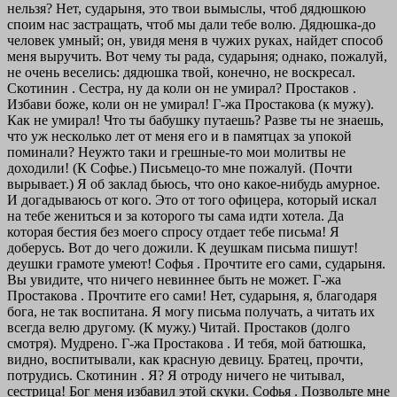
нельзя? Нет, сударыня, это твои вымыслы, чтоб дядюшкою
споим нас застращать, чтоб мы дали тебе волю. Дядюшка-до
человек умный; он, увидя меня в чужих руках, найдет способ
меня выручить. Вот чему ты рада, сударыня; однако, пожалуй,
не очень веселись: дядюшка твой, конечно, не воскресал.
Скотинин . Сестра, ну да коли он не умирал?
Простаков .
Избави боже, коли он не умирал!
Г-жа Простакова (к мужу).
Как не умирал! Что ты бабушку путаешь? Разве ты не знаешь,
что уж несколько лет от меня его и в памятцах за упокой
поминали? Неужто таки и грешные-то мои молитвы не
доходили! (К Софье.) Письмецо-то мне пожалуй.
(Почти
вырывает.)
Я об заклад бьюсь, что оно какое-нибудь амурное.
И догадываюсь от кого. Это от того офицера, который искал
на тебе жениться и за которого ты сама идти хотела. Да
которая бестия без моего спросу отдает тебе письма! Я
доберусь. Вот до чего дожили. К деушкам письма пишут!
деушки грамоте умеют!
Софья . Прочтите его сами, сударыня.
Вы увидите, что ничего невиннее быть не может.
Г-жа
Простакова . Прочтите его сами! Нет, сударыня, я, благодаря
бога, не так воспитана. Я могу письма получать, а читать их
всегда велю другому. (К мужу.) Читай.
Простаков (долго
смотря). Мудрено.
Г-жа Простакова . И тебя, мой батюшка,
видно, воспитывали, как красную девицу. Братец, прочти,
потрудись.
Скотинин . Я? Я отроду ничего не читывал,
сестрица! Бог меня избавил этой скуки.
Софья . Позвольте мне