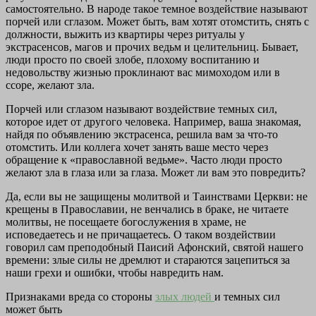
самостоятельно. В народе такое темное воздействие называют
порчей или сглазом. Может быть, вам хотят отомстить, снять с
должности, выжить из квартиры через ритуалы у
экстрасенсов, магов и прочих ведьм и целительниц. Бывает,
люди просто по своей злобе, плохому воспитанию и
недовольству жизнью проклинают вас мимоходом или в
ссоре, желают зла.
Порчей или сглазом называют воздействие темных сил,
которое идет от другого человека. Например, ваша знакомая,
найдя по объявлению экстрасенса, решила вам за что-то
отомстить. Или коллега хочет занять ваше место через
обращение к «православной ведьме». Часто люди просто
желают зла в глаза или за глаза. Может ли вам это повредить?
Да, если вы не защищены молитвой и Таинствами Церкви: не
крещены в Православии, не венчались в браке, не читаете
молитвы, не посещаете богослужения в храме, не
исповедаетесь и не причащаетесь. О таком воздействии
говорил сам преподобный Паисий Афонский, святой нашего
времени: злые силы не дремлют и стараются зацепиться за
наши грехи и ошибки, чтобы навредить нам.
Признаками вреда со стороны
злых людей
и темных сил
может быть