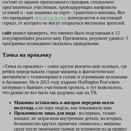
состоят из заранее прописанного сценария, специально
приглашенных участников, провоцирующих конфликты
условий и - как вишенка на торте - грамотного монтажа. Все
это превращает
обычную жизнь
конкурсантов в настоящий
сериал, от которого не могут оторваться миллионы зрителей.
сайт
решил проверить, что именно было подставным в 12
популярнейших реалити-шоу. Признаемся, результат удивил: 3
программы неожиданно оказались правдивыми.
Тачка на прокачку
«Тачка на прокачку» - самое крутое реалити-шоу нулевых, где
ребята переделывали старые машины в фантастические
автомобили с телевизорами в салоне и огромными колонками
в багажнике. Но в 2015 году издание Huffington Post взяло
интервью у бывших участников проекта, и тут выяснилось,
что далеко не все было так радужно, как на ТВ.
Машины оставались в ангарах передачи около
полугода,
а не пару недель, как показывали нам.
Прокачивали лишь для вида
: во-первых, только
внешне, не затрагивая внутренние детали, во-вторых,
большинство крутых примочек снималось с машины
сразу после окончания съемок (в основном из-за правил