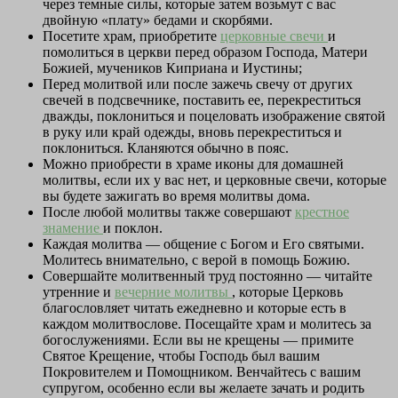
через темные силы, которые затем возьмут с вас
двойную «плату» бедами и скорбями.
Посетите храм, приобретите
церковные свечи
и
помолиться в церкви перед образом Господа, Матери
Божией, мучеников Киприана и Иустины;
Перед молитвой или после зажечь свечу от других
свечей в подсвечнике, поставить ее, перекреститься
дважды, поклониться и поцеловать изображение святой
в руку или край одежды, вновь перекреститься и
поклониться. Кланяются обычно в пояс.
Можно приобрести в храме иконы для домашней
молитвы, если их у вас нет, и церковные свечи, которые
вы будете зажигать во время молитвы дома.
После любой молитвы также совершают
крестное
знамение
и поклон.
Каждая молитва — общение с Богом и Его святыми.
Молитесь внимательно, с верой в помощь Божию.
Совершайте молитвенный труд постоянно — читайте
утренние и
вечерние молитвы
, которые Церковь
благословляет читать ежедневно и которые есть в
каждом молитвослове. Посещайте храм и молитесь за
богослужениями. Если вы не крещены — примите
Святое Крещение, чтобы Господь был вашим
Покровителем и Помощником. Венчайтесь с вашим
супругом, особенно если вы желаете зачать и родить