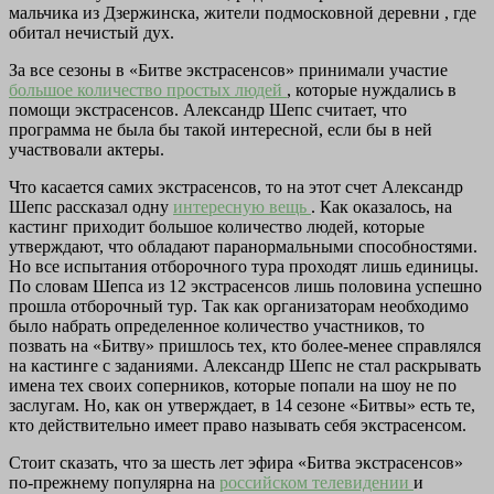
мальчика из Дзержинска, жители подмосковной деревни , где
обитал нечистый дух.
За все сезоны в «Битве экстрасенсов» принимали участие
большое количество
простых людей
, которые нуждались в
помощи экстрасенсов. Александр Шепс считает, что
программа не была бы такой интересной, если бы в ней
участвовали актеры.
Что касается самих экстрасенсов, то на этот счет Александр
Шепс рассказал одну
интересную вещь
. Как оказалось, на
кастинг приходит большое количество людей, которые
утверждают, что обладают паранормальными способностями.
Но все испытания отборочного тура проходят лишь единицы.
По словам Шепса из 12 экстрасенсов лишь половина успешно
прошла отборочный тур. Так как организаторам необходимо
было набрать определенное количество участников, то
позвать на «Битву» пришлось тех, кто более-менее справлялся
на кастинге с заданиями. Александр Шепс не стал раскрывать
имена тех своих соперников, которые попали на шоу не по
заслугам. Но, как он утверждает, в 14 сезоне «Битвы» есть те,
кто действительно имеет право называть себя экстрасенсом.
Стоит сказать, что за шесть лет эфира «Битва экстрасенсов»
по-прежнему популярна на
российском телевидении
и