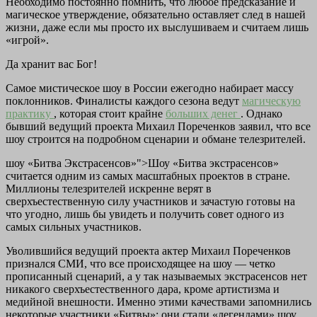
Необходимо постоянно помнить, что любое предсказание и
магическое утверждение, обязательно оставляет след в нашей
жизни, даже если мы просто их выслушиваем и считаем лишь
«игрой».
Да хранит вас Бог!
Самое мистическое шоу в России ежегодно набирает массу
поклонников. Финалисты каждого сезона ведут
магическую
практику
, которая стоит крайне
больших денег
. Однако
бывший ведущий проекта Михаил Пореченков заявил, что все
шоу строится на подробном сценарии и обмане телезрителей.
шоу «Битва Экстрасенсов»">Шоу «Битва экстрасенсов»
считается одним из самых масштабных проектов в стране.
Миллионы телезрителей искренне верят в
сверхъестественную силу участников и зачастую готовы на
что угодно, лишь бы увидеть и получить совет одного из
самых сильных участников.
Уволившийся ведущий проекта актер Михаил Пореченков
признался СМИ, что все происходящее на шоу — четко
прописанный сценарий, а у так называемых экстрасенсов нет
никакого сверхъестественного дара, кроме артистизма и
медийной внешности. Именно этими качествами запомнились
некоторые участники «Битвы»: они стали «легендами» шоу