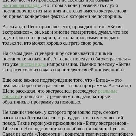
настоящая правда
. Но чтобы в конец развенчать слух о
постановочных испытаниях и актерах вместо экстрасенсов,
он привел конкретные факты, с которыми не поспоришь.
Александр Шепс признался, что, проходя кастинг «Битвы
экстрасенсов», он, как и многие телезрители, думал, что все
идет строго по сценарию, и что на программу попадают
только те, кто может хорошо сыграть свою роль.
На самом деле, сценарий шоу основывается лишь на
постановке испытаний. А то, как поведут себя экстрасенсы –
это уже
чистой воды
импровизация. Именно поэтому «Битва
экстрасенсов» из года в год не теряет своей популярности.
Еще одно важное подтверждение того, что «Битва» – это
реальная борьба экстрасенсов – герои программы. Александр
Шепс рассказал, что экстрасенсы расследуют
реальные
события
и общаются с реальными людьми, которые
обратились в программу за помощью.
Не всякий человек, у которого произошло горе, сможет
рассказать об этом на всю страну, для этого нужен веский
повод. Такие герои уже приходили на «Битву экстрасенсов»
14 сезона. Это родственники погибшего хоккеиста Руслана
Салея из клуба «Локомотив», родители трагически погибшего