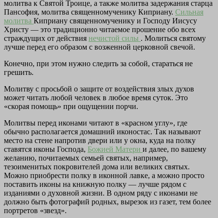
молитва к Святой Троице, а также молитва задержания старца
Пансофия, молитва священномученику Киприану.
Сильная
молитва
Киприану священномученику и Господу Иисусу
Христу — это традиционно читаемое прошение обо всех
страждущих от действия
нечистой силы
. Молиться святому
лучше перед его образом с возженной церковной свечой.
Конечно, при этом нужно следить за собой, стараться не
грешить.
Молитву с просьбой о защите от воздействия злых духов
может читать любой человек в любое время суток. Это
«скорая помощь» при ощущении порчи.
Молитвы перед иконами читают в «красном углу», где
обычно располагается домашний иконостас. Так называют
место на стене напротив двери или у окна, куда на полку
ставятся иконы Господа,
Божией Матери
и далее, по вашему
желанию, почитаемых семьей святых, например,
тезоименитых покровителей дома или великих святых.
Можно приобрести полку в иконной лавке, а можно просто
поставить иконы на книжную полку — лучше рядом с
изданиями о духовной жизни. В одном ряду с иконами не
должно быть фотографий родных, вырезок из газет, тем более
портретов «звезд».