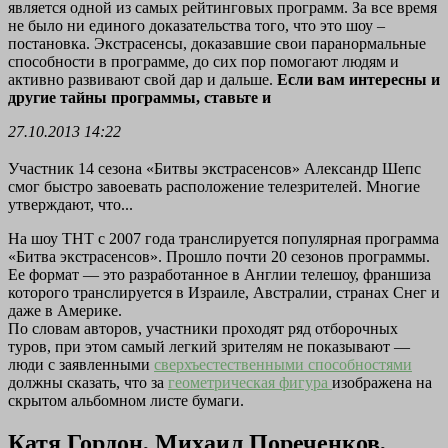
является одной из самых рейтинговых программ. За все время
не было ни единого доказательства того, что это шоу –
постановка. Экстрасенсы, доказавшие свои паранормальные
способности в программе, до сих пор помогают людям и
активно развивают свой дар и дальше.
Если вам интересны и
другие тайны программы, ставьте и
27.10.2013 14:22
Участник 14 сезона «Битвы экстрасенсов» Александр Шепс
смог быстро завоевать расположение телезрителей. Многие
утверждают, что...
На шоу ТНТ с 2007 года транслируется популярная программа
«Битва экстрасенсов». Прошло почти 20 сезонов программы.
Ее формат — это разработанное в Англии телешоу, франшиза
которого транслируется в Израиле, Австралии, странах Снег и
даже в Америке.
По словам авторов, участники проходят ряд отборочных
туров, при этом самый легкий зрителям не показывают —
люди с заявленными
сверхъестественными способностями
должны сказать, что за
геометрическая фигура
изображена на
скрытом альбомном листе бумаги.
Катя Гордон, Михаил Пореченков,