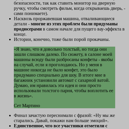
безопасности, так как ставить монитор на дверную
ручку, чтобы смотреть фильм, когда открываешь дверь, -
сами понимаете).
Насквозь проржавевшая машина, отваливающиеся
детали -
многие из этих проблем были придуманы
продюсерами
в самом начале для пущего вау-эффекта в
конце.
Истории, конечно, тоже были порой прокачаны.
«Я знаю, что я довольно толстый, но тогда они
зашли слишком далеко. По сюжету, в салоне моей
машины всюду были разбросаны конфеты - якобы
на случай, если я проголодаюсь. Но у меня в
машине никогда не было конфет, это было
придумано специально для шоу. В итоге мне в
багажник установили автомат с сахарной ватой.
Думаю, им нравилась эта идея и они просто
использовали толстого парня, чтобы воплотить ее
в жизнь».
Сет Мартино
Финал зачастую переснимали с фразой: «Ну мы же
старались. Давай, покажи нам больше эмоций».
Единственное, что все участники отметили с