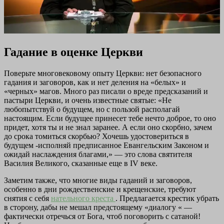
Гадание в оценке Церкви
Поверьте многовековому опыту Церкви: нет безопасного
гадания и заговоров, как и нет деления на «белых» и
«черных» магов. Много раз писали о вреде предсказаний и
пастыри Церкви, и очень известные святые: «Не
любопытствуй о будущем, но с пользой располагай
настоящим. Если будущее принесет тебе нечто доброе, то оно
придет, хотя ты и не знал заранее. А если оно скорбно, зачем
до срока томиться скорбью? Хочешь удостовериться в
будущем -исполняй предписанное Евангельским Законом и
ожидай наслаждения благами,» — это слова святителя
Василия Великого, сказанные еще в IV веке.
Заметим также, что многие виды гаданий и заговоров,
особенно в дни рождественские и крещенские, требуют
снятия с себя
нательного креста
. Предлагается крестик убрать
в сторону, дабы не мешал предстоящему «диалогу « —
фактически отречься от Бога, чтоб поговорить с сатаной!