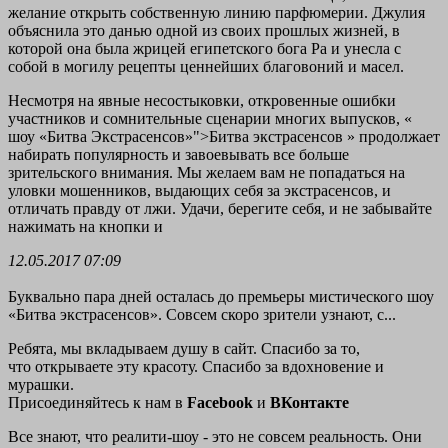
желание открыть собственную линию парфюмерии. Джулия
объяснила это данью одной из своих прошлых жизней, в
которой она была жрицей египетского бога Ра и унесла с
собой в могилу рецепты ценнейших благовоний и масел.
Несмотря на явные несостыковки, откровенные ошибки
участников и сомнительные сценарии многих выпусков, «
шоу «Битва Экстрасенсов»">Битва экстрасенсов » продолжает
набирать популярность и завоевывать все больше
зрительского внимания. Мы желаем вам не попадаться на
уловки мошенников, выдающих себя за экстрасенсов, и
отличать правду от лжи. Удачи, берегите себя, и не забывайте
нажимать на кнопки и
12.05.2017 07:09
Буквально пара дней осталась до премьеры мистического шоу
«Битва экстрасенсов». Совсем скоро зрители узнают, с...
Ребята, мы вкладываем душу в сайт. Cпасибо за то,
что открываете эту красоту. Спасибо за вдохновение и
мурашки.
Присоединяйтесь к нам в
Facebook
и
ВКонтакте
Все знают, что реалити-шоу - это не совсем реальность. Они