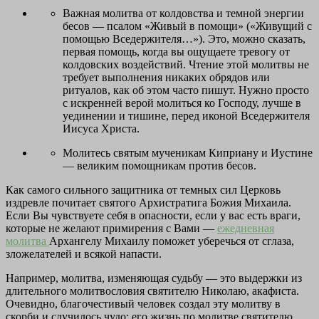
Важная молитва от колдовства и темной энергии
бесов — псалом «Живый в помощи» («Живущий с
помощью Вседержителя…»). Это, можно сказать,
первая помощь, когда вы ощущаете тревогу от
колдовских воздействий. Чтение этой молитвы не
требует выполнения никаких обрядов или
ритуалов, как об этом часто пишут. Нужно просто
с искренней верой молиться ко Господу, лучше в
уединении и тишине, перед иконой Вседержителя
Иисуса Христа.
Молитесь святым мученикам Киприану и Иустине
— великим помощникам против бесов.
Как самого сильного защитника от темных сил Церковь
издревле почитает святого Архистратига Божия Михаила.
Если Вы чувствуете себя в опасности, если у вас есть враги,
которые не желают примирения с Вами —
ежедневная
молитва
Архангелу Михаилу поможет уберечься от сглаза,
зложелателей и всякой напасти.
Например, молитва, изменяющая судьбу — это выдержки из
длительного молитвословия святителю Николаю, акафиста.
Очевидно, благочестивый человек создал эту молитву в
скорби и случилось чудо: его жизнь по молитве святителю