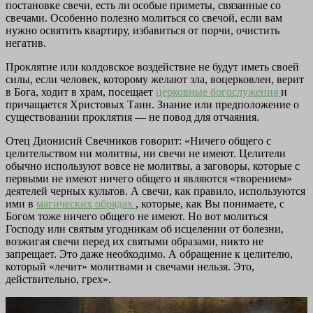
постановке свечи, есть ли особые приметы, связанные со
свечами. Особенно полезно молиться со свечой, если вам
нужно освятить квартиру, избавиться от порчи, очистить
негатив.
Проклятие или колдовское воздействие не будут иметь своей
силы, если человек, которому желают зла, воцерковлен, верит
в Бога, ходит в храм, посещает
церковные богослужения
и
причащается Христовых Таин. Знание или предположение о
существовании проклятия — не повод для отчаяния.
Отец Дионисий Свечников говорит: «Ничего общего с
целительством ни молитвы, ни свечи не имеют. Целители
обычно используют вовсе не молитвы, а заговоры, которые с
первыми не имеют ничего общего и являются «творением»
деятелей черных культов. А свечи, как правило, используются
ими в
магических обрядах
, которые, как Вы понимаете, с
Богом тоже ничего общего не имеют. Но вот молиться
Господу или святым угодникам об исцелении от болезни,
возжигая свечи перед их святыми образами, никто не
запрещает. Это даже необходимо. А обращение к целителю,
который «лечит» молитвами и свечами нельзя. Это,
действительно, грех».