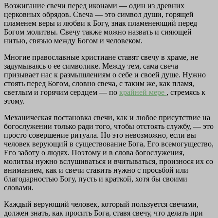
Возжигание свечи перед иконами — один из древних
церковных обрядов. Свеча — это символ души, горящей
пламенем веры и любви к Богу, знак пламенеющий перед
Богом молитвы. Свечу также можно назвать и сияющей
нитью, связью между Богом и человеком.
Многие православные христиане ставят свечу в храме, не
задумываясь о ее символике. Между тем, сама свеча
призывает нас к размышлениям о себе и своей душе. Нужно
стоять перед Богом, словно свеча, с таким же, как пламя,
светлым и горячим сердцем — по
крайней мере
, стремясь к
этому.
Механическая постановка свечи, как и любое присутствие на
богослужении только ради того, чтобы отстоять службу, — это
просто совершение ритуала. Но это невозможно, если вы
человек верующий в существование Бога, Его всемогущество,
Его заботу о людях. Поэтому и в слова богослужения,
молитвы нужно вслушиваться и вчитываться, произнося их со
вниманием, как и свечи ставить нужно с просьбой или
благодарностью Богу, пусть и краткой, хотя бы своими
словами.
Каждый верующий человек, который пользуется свечами,
должен знать, как просить Бога, ставя свечу, что делать при