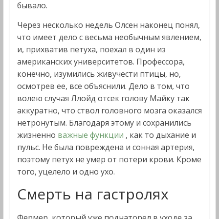
бывало.
Через несколько недель Олсен наконец понял,
что имеет дело с весьма необычным явлением,
и, прихватив петуха, поехал в один из
американских университетов. Профессора,
конечно, изумились живучести птицы, но,
осмотрев ее, все объяснили. Дело в том, что
волею случая Ллойд отсек голову Майку так
аккуратно, что ствол головного мозга оказался
нетронутым. Благодаря этому и сохранились
жизненно
важные функции
, как то дыхание и
пульс. Не была повреждена и сонная артерия,
поэтому петух не умер от потери крови. Кроме
того, уцелело и одно ухо.
Смерть на гастролях
Фермер, который уже поднаторел в уходе за