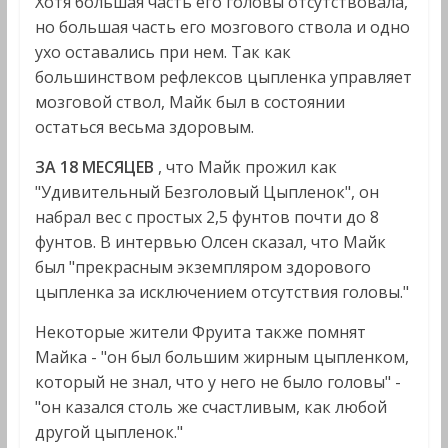
Хотя большая часть его головы отсутствовала,
но большая часть его мозгового ствола и одно
ухо оставались при нем. Так как
большинством рефлексов цыпленка управляет
мозговой ствол, Майк был в состоянии
остаться весьма здоровым.
ЗА 18 МЕСЯЦЕВ
, что Майк прожил как
"Удивительный Безголовый Цыпленок", он
набрал вес с простых 2,5 фунтов почти до 8
фунтов. В интервью Олсен сказал, что Майк
был "прекрасным экземпляром здорового
цыпленка за исключением отсутствия головы."
Некоторые жители Фруита также помнят
Майка - "он был большим жирным цыпленком,
который не знал, что у него не было головы" -
"он казался столь же счастливым, как любой
другой цыпленок."