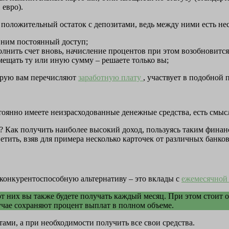
 евро).
а положительный остаток с депозитами, ведь между ними есть н
 ним постоянный доступ;
полнить счет вновь, начисление процентов при этом возобновится
змещать ту или иную сумму – решаете только вы;
торую вам перечисляют
заработную плату
, участвует в подобной 
стоянно имеете неизрасходованные денежные средства, есть смыс
? Как получить наиболее высокий доход, пользуясь таким фина
ить, взяв для примера несколько карточек от различных банков
конкурентоспособную альтернативу – это вклады с
ежемесячной
от них вы также будете получать каждый месяц. При этом стоит
учае сохраняют процент выплат в полном объеме.
ами, а при необходимости получить все свои средства.