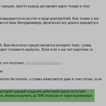
ородов, просто курьер доставляет карту только в этих
вращается на ва счет в виде рокетрублей. Как только у вас
яется банк Интеркоммерц, физически все деньги находятся в
ей. Вам бесплатно предоставляется интернет банк. сумма
щает стоимость выпуска. Хотя если у вас нет карточки со
, кто получает
пенсионные выплаты
.
а.
тно бесплатно, а ставка начисляется даже в том случае, если
 которой каждый владелец дебетовой карты получает
сти, можно получить до 50% бонусов от израсходованных