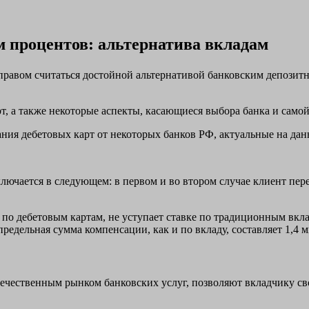
 процентов: альтернатива вкладам
равом считаться достойной альтернативой банковским депозитн
т, а также некоторые аспекты, касающиеся выбора банка и самой
ния дебетовых карт от некоторых банков РФ, актуальные на дан
лючается в следующем: в первом и во втором случае клиент пере
 по дебетовым картам, не уступает ставке по традиционным вкл
редельная сумма компенсации, как и по вкладу, составляет 1,4 
течественным рынком банковских услуг, позволяют вкладчику св