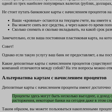
одной из трех наиболее популярных валютах (рублях, долларах,
Не стоит путать банковские карты с начислением процентов н
Ваши «кровные» остаются на текущем счете, вы имеете к
Вы можете снять все средства, а через какое-то время по
Сколько снимать и сколько вкладывать, на какой срок ра
Замечательно, если ваша постоянная пластиковая карта, на ко
Совет!
Однако если такую услугу ваш банк не предоставляет, а вы по
Какие депозитные карты с начислением процентов существуют
компаний отличаются между собой? На эти вопросы можно ответ
Альтернатива картам с начислением процентов
Депозитные карты с начислением проценты имеют достаточно 
Проценты здесь могут быть несколько выгоднее, а доход 
расторжения, некоторые банки на сегодня даже в этом сл
Таким образом, вы можете пользоваться накопленными процент