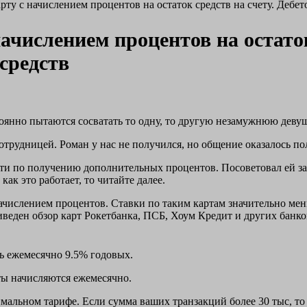
рту с начислением процентов на остаток средств на счету. Дебет
ачислением процентов на остаток
средств
оянно пытаются сосватать то одну, то другую незамужнюю девуш
отрудницей. Роман у нас не получился, но общение оказалось по
ти по получению дополнительных процентов. Посоветовал ей зав
как это работает, то читайте далее.
 начислением процентов. Ставки по таким картам значительно 
иведен обзор карт Рокетбанка, ПСБ, Хоум Кредит и других банк
ь ежемесячно 9.5% годовых.
ы начисляются ежемесячно.
мальном тарифе. Если сумма ваших транзакций более 30 тыс, то 