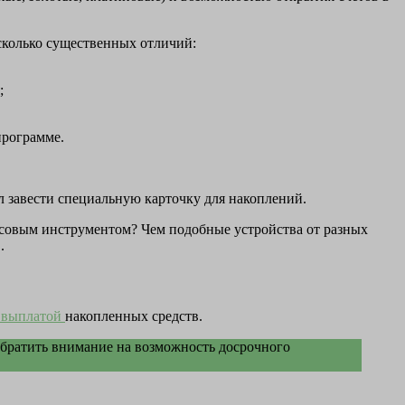
есколько существенных отличий:
;
программе.
л завести специальную карточку для накоплений.
нсовым инструментом? Чем подобные устройства от разных
.
 выплатой
накопленных средств.
 обратить внимание на возможность досрочного