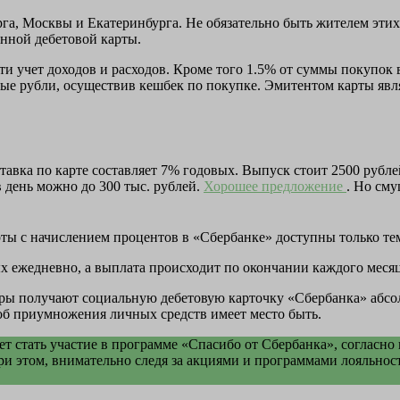
а, Москвы и Екатеринбурга. Не обязательно быть жителем этих г
анной дебетовой карты.
учет доходов и расходов. Кроме того 1.5% от суммы покупок воз
ные рубли, осуществив кешбек по покупке. Эмитентом карты явл
Ставка по карте составляет 7% годовых. Выпуск стоит 2500 рубл
в день можно до 300 тыс. рублей.
Хорошее предложение
. Но сму
ты с начислением процентов в «Сбербанке» доступны только тем
ых ежедневно, а выплата происходит по окончании каждого месяц
еры получают социальную дебетовую карточку «Сбербанка» абсолю
соб приумножения личных средств имеет место быть.
 стать участие в программе «Спасибо от Сбербанка», согласно
 При этом, внимательно следя за акциями и программами лояльно