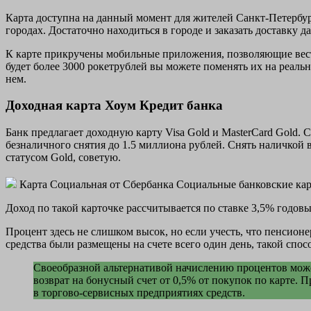
Карта доступна на данный момент для жителей Санкт-Петербург
городах. Достаточно находиться в городе и заказать доставку д
К карте прикручены мобильные приложения, позволяющие вести 
будет более 3000 рокетрублей вы можете поменять их на реаль
нем.
Доходная карта Хоум Кредит банка
Банк предлагает доходную карту Visa Gold и MasterCard Gold. 
безналичного снятия до 1.5 миллиона рублей. Снять наличкой 
статусом Gold, советую.
Карта Социальная от Сбербанка Социальные банковские кар
Доход по такой карточке рассчитывается по ставке 3,5% годов
Процент здесь не слишком высок, но если учесть, что пенсион
средства были размещены на счете всего один день, такой спо
Своеобразной альтернативой начислению процентов может
возврат на бонусный счет от 0,5% от покупок по карте.
в торгово-сервисных предприятиях средств.