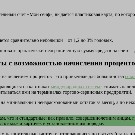
льный счет «Мой сейф», выдается пластиковая карта, по которо
яется сравнительно небольшой – от 1,2 до 3% годовых.
ьзовать практически неограниченную сумму средств на счете – д
ты с возможностью начисления проценто
с начислением процентов– это привычные для большинства
сов
хранящиеся на карточках
международных систем
: снимать налич
читываться ими на терминалах торгово-сервисных предприятий.
 на минимальный неизрасходованный остаток за месяц, а по нек
м, что и стандартные: как правило, совершеннолетним лицам, 
ть выдачи карточек в установленном им порядке.
 накопительные карточки, отличающиеся по статусу (стандартн