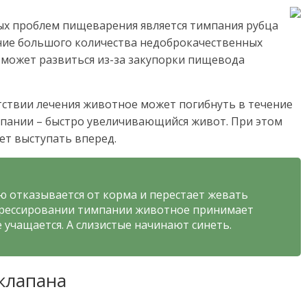
ых проблем пищеварения является тимпания рубца
ание большого количества недоброкачественных
может развиться из-за закупорки пищевода
утствии лечения животное может погибнуть в течение
мпании – быстро увеличивающийся живот. При этом
ет выступать вперед.
ю отказывается от корма и перестает жевать
грессировании тимпании животное принимает
 учащается. А слизистые начинают синеть.
клапана