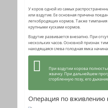
У коров одной из самых распространенн
или вздутие. Ее основная причина поед
легкобродящих кормов. Также тимпания 
крупными кусками кормов.
Вздутие развивается внезапно. При отс
нескольких часов. Основной признак ти
находящаяся слева голодная ямка начина
При вздутии корова полность
жвачку. При дальнейшем про
сгорбленную позу, его дыхание
Операция по вживлению 