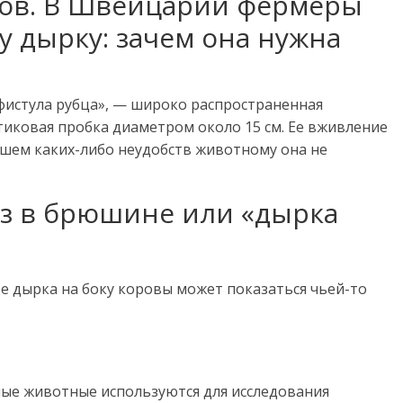
оров. В Швейцарии фермеры
у дырку: зачем она нужна
«фистула рубца», — широко распространенная
тиковая пробка диаметром около 15 см. Ее вживление
йшем каких-либо неудобств животному она не
ез в брюшине или «дырка
 дырка на боку коровы может показаться чьей-то
ые животные используются для исследования