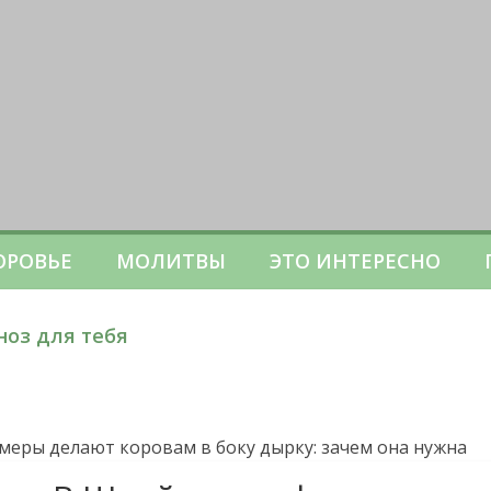
ОРОВЬЕ
МОЛИТВЫ
ЭТО ИНТЕРЕСНО
ноз для тебя
рмеры делают коровам в боку дырку: зачем она нужна