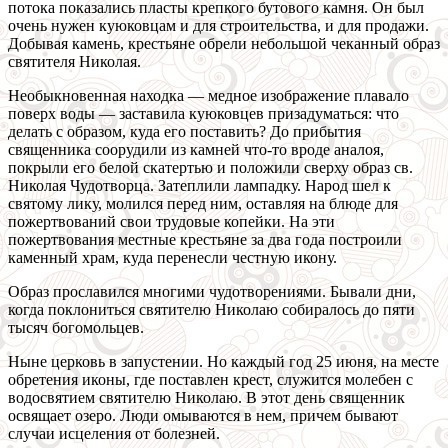
потока показались пласты крепкого бутового камня. Он был
очень нужен куюковцам и для строительства, и для продажи.
Добывая камень, крестьяне обрели небольшой чеканный образ
святителя Николая.
Необыкновенная находка — медное изображение плавало
поверх воды — заставила куюковцев призадуматься: что
делать с образом, куда его поставить? До прибытия
священника соорудили из камней что-то вроде аналоя,
покрыли его белой скатертью и положили сверху образ св.
Николая Чудотворца. Затеплили лампадку. Народ шел к
святому лику, молился перед ним, оставляя на блюде для
пожертвований свои трудовые копейки. На эти
пожертвования местные крестьяне за два года построили
каменный храм, куда перенесли честную икону.
Образ прославился многими чудотворениями. Бывали дни,
когда поклониться святителю Николаю собиралось до пяти
тысяч богомольцев.
Ныне церковь в запустении. Но каждый год 25 июня, на месте
обретения иконы, где поставлен крест, служится молебен с
водосвятием святителю Николаю. В этот день священник
освящает озеро. Люди омываются в нем, причем бывают
случаи исцеления от болезней.