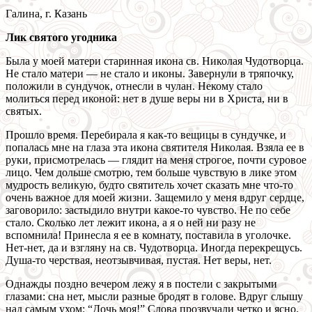
Галина, г. Казань
Лик святого угодника
Была у моей матери старинная икона св. Николая Чудотворца.
Не стало матери — не стало и иконы. Завернули в тряпочку,
положили в сундучок, отнесли в чулан. Некому стало
молиться перед иконой: нет в душе веры ни в Христа, ни в
святых.
Прошло время. Перебирала я как-то вещицы в сундучке, и
попалась мне на глаза эта икона святителя Николая. Взяла ее в
руки, присмотрелась — глядит на меня строгое, почти суровое
лицо. Чем дольше смотрю, тем больше чувствую в лике этом
мудрость великую, будто святитель хочет сказать мне что-то
очень важное для моей жизни. Защемило у меня вдруг сердце,
заговорило: застыдило внутри какое-то чувство. Не по себе
стало. Сколько лет лежит икона, а я о ней ни разу не
вспомнила! Принесла я ее в комнату, поставила в уголочке.
Нет-нет, да и взгляну на св. Чудотворца. Иногда перекрещусь.
Душа-то черствая, неотзывчивая, пустая. Нет веры, нет.
Однажды поздно вечером лежу я в постели с закрытыми
глазами: сна нет, мысли разные бродят в голове. Вдруг слышу
над самым ухом: “Дочь моя!” Слова прозвучали четко и ясно.