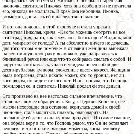
собиралась свести счеты с жизнью. У нее была старенькая
иконочка святителя Николая, хотя она особенно и не почитала
его, никогда не молилась. В храм она не ходила. Иконка,
возможно, досталась ей в наследство от матери.
И вот она подошла к этой иконочке и стала упрекать
святителя Николая, крича: «Как ты можешь смотреть на все
эти страдания, на то, как я мучаюсь, бьюсь одна? Видишь, мои
дети умирают от голода? А ты абсолютно ничего не делаешь,
для того чтобы мне помочь!» В отчаянии женщина выбежала
на лестничную площадку, возможно, уже направляясь к
ближайшей речке или еще что-то собираясь сделать с собой. И
вдруг она споткнулась, упала и увидела перед собой две
десятирублевые купюры, сложенные крест-накрест. Женщина
была потрясена, стала искать: может, кто-то уронил, нет ли
кого рядом, но видит: никого нет. И она поняла, что Господь
помиловал ее, и святитель Николай послал ей эти деньги.
Это произвело на нее настолько сильное впечатление, что
стало началом ее обращения к Богу, к Церкви. Конечно, все
мысли нехорошие она оставила, вернулась домой к своей
иконочке, стала молиться, плакать, благодарить. На
посланные ей деньги она купила продукты. Но самое главное,
она обрела веру в то, что Господь рядом, что Он не оставляет
человека и что в такие тяжелые моменты, когда человеку
необходима помощь, Господь обязательно подаст ее.