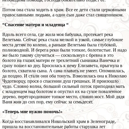
Потом она стала ходить в храм. Все ее дети стали церковными
православными людьми, а один сын даже стал священником.
“Спасение матери и младенца “
Вдоль всего села, где жила моя бабушка, протекает река
Велетьма. Сейчас река стала мелкой и узкой, самые глубокие
места детям по колено, а раньше Велетьма была глубокой,
полноводной. И берега реки были топкие, болотистые. И надо
же было такому случиться — соскользнул с бревна в это
болото на глазах матери ее трехлетний сынишка Ванечка и
сразу пошел ко дну. Бросилась к нему Елизавета, прыгнула в
болото, схватила сына. А сама плавать не умеет. Опомнилась,
да поздно. И стали они оба тонуть. Взмолилась она к Николаю
Чудотворцу, прося о спасении душ грешных. И произошло
чудо. Словно волна, большой сильный поток приподнял мать
с младенцем над болотом и опустил их на сухое поваленное
дерево, перегородившее топкое место, словно мост. Мой дядя
Ваня жив до сих пор, ему сейчас за семьдесят.
«Теперь мне нужно помочь!»
Когда восстанавливался Никольский храм в Зеленограде,
пришла на восстановительные работы старушка лет