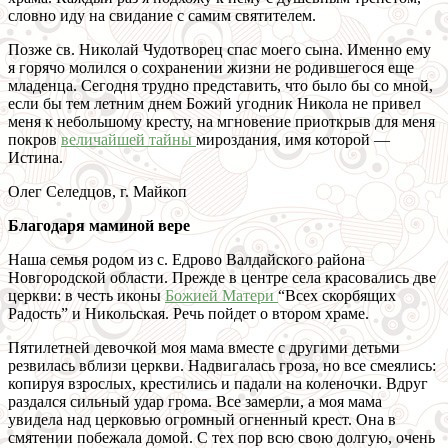
словно иду на свидание с самим святителем.
Позже св. Николай Чудотворец спас моего сына. Именно ему
я горячо молился о сохранении жизни не родившегося еще
младенца. Сегодня трудно представить, что было бы со мной,
если бы тем летним днем Божий угодник Никола не привел
меня к небольшому кресту, на мгновение приоткрыв для меня
покров
величайшей тайны
мироздания, имя которой —
Истина.
Олег Селедцов, г. Майкоп
Благодаря маминой вере
Наша семья родом из с. Едрово Валдайского района
Новгородской области. Прежде в центре села красовались две
церкви: в честь иконы
Божией Матери
“Всех скорбящих
Радость” и Никольская. Речь пойдет о втором храме.
Пятилетней девочкой моя мама вместе с другими детьми
резвилась вблизи церкви. Надвигалась гроза, но все смеялись:
копируя взрослых, крестились и падали на коленочки. Вдруг
раздался сильный удар грома. Все замерли, а моя мама
увидела над церковью огромный огненный крест. Она в
смятении побежала домой. С тех пор всю свою долгую, очень