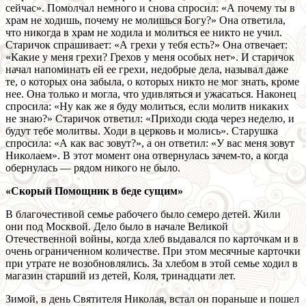
сейчас». Помолчал немного и снова спросил: «А почему ты в
храм не ходишь, почему не молишься Богу?» Она ответила,
что никогда в храм не ходила и молиться ее никто не учил.
Старичок спрашивает: «А грехи у тебя есть?» Она отвечает:
«Какие у меня грехи? Грехов у меня особых нет». И старичок
начал напоминать ей ее грехи, недобрые дела, называл даже
те, о которых она забыла, о которых никто не мог знать, кроме
нее. Она только и могла, что удивляться и ужасаться. Наконец
спросила: «Ну как же я буду молиться, если молитв никаких
не знаю?» Старичок ответил: «Приходи сюда через неделю, и
будут тебе молитвы. Ходи в церковь и молись». Старушка
спросила: «А как вас зовут?», а он ответил: «У вас меня зовут
Николаем». В этот момент она отвернулась зачем-то, а когда
обернулась — рядом никого не было.
«Скорый Помощник в беде сущим»
В благочестивой семье рабочего было семеро детей. Жили
они под Москвой. Дело было в начале Великой
Отечественной войны, когда хлеб выдавался по карточкам и в
очень ограниченном количестве. При этом месячные карточки
при утрате не возобновлялись. За хлебом в этой семье ходил в
магазин старший из детей, Коля, тринадцати лет.
Зимой, в день Святителя Николая, встал он пораньше и пошел