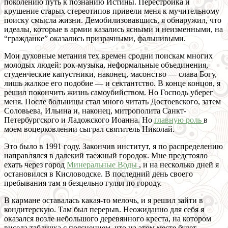
поколению путь к познанию Истины. Перестройка и
крушение старых стереотипов привели меня к мучительному
поиску смысла жизни. Демобилизовавшись, я обнаружил, что
идеалы, которые в армии казались ясными и неизменными, на
“гражданке” оказались призрачными, фальшивыми.
Мои духовные метания тех времен сродни поискам многих
молодых людей: рок-музыка, неформальные объединения,
студенческие капустники, наконец, масонство — слава Богу,
лишь жалкое его подобие — и сектантство. В конце концов, я
решил покончить жизнь самоубийством. Но Господь уберег
меня. После больницы стал много читать Достоевского, затем
Соловьева, Ильина и, наконец, митрополита Санкт-
Петербургского и Ладожского Иоанна. Но
главную роль
в
моем воцерковлении сыграл святитель Николай.
Это было в 1991 году. Закончив институт, я по распределению
направлялся в далекий таежный городок. Мне предстояло
ехать через город
Минеральные Воды
, и на несколько дней я
остановился в Кисловодске. В последний день своего
пребывания там я безцельно гулял по городу.
В кармане оставалась какая-то мелочь, и я решил зайти в
кондитерскую. Там был перерыв. Неожиданно для себя я
оказался возле небольшого деревянного креста, на котором
висела табличка с пояснением, что на этом месте будет