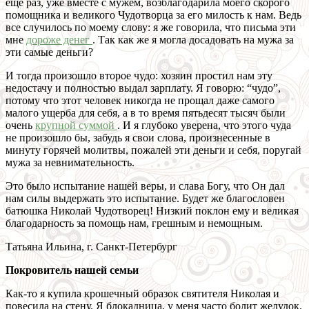
еще раз, уже вместе с мужем, возблагодарила моего скорого
помощника и великого Чудотворца за его милость к нам. Ведь
все случилось по моему слову: я же говорила, что письма эти
мне
дороже денег
. Так как же я могла досадовать на мужа за
эти самые деньги?
И тогда произошло второе чудо: хозяин простил нам эту
недостачу и полностью выдал зарплату. Я говорю: “чудо”,
потому что этот человек никогда не прощал даже самого
малого ущерба для себя, а в то время пятьдесят тысяч были
очень
крупной суммой
. И я глубоко уверена, что этого чуда
не произошло бы, забудь я свои слова, произнесенные в
минуту горячей молитвы, пожалей эти деньги и себя, поругай
мужа за невнимательность.
Это было испытание нашей веры, и слава Богу, что Он дал
нам силы выдержать это испытание. Будет же благословен
батюшка Николай Чудотворец! Низкий поклон ему и великая
благодарность за помощь нам, грешным и немощным.
Татьяна Ильина, г. Санкт-Петербург
Покровитель нашей семьи
Как-то я купила крошечный образок святителя Николая и
повесила на стену. Я блокадница, у меня часто болит желудок.