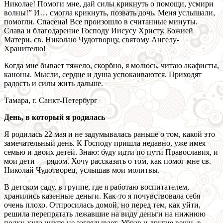
Николае! Помоги мне, дай силы крикнуть о помощи, усмири
волны!” И… смогла крикнуть, позвать дочь. Меня услышали,
помогли. Спасена! Все произошло в считанные минуты.
Слава и благодарение Господу Иисусу Христу, Божией
Матери, св. Николаю Чудотворцу, святому Ангелу-
Хранителю!
Когда мне бывает тяжело, скорбно, я молюсь, читаю акафисты,
каноны. Мысли, сердце и душа успокаиваются. Приходят
радость и силы жить дальше.
Тамара, г. Санкт-Петербург
День, в который я родилась
Я родилась 22 мая и не задумывалась раньше о том, какой это
замечательный день. К Господу пришла недавно, уже имея
семью и двоих детей. Знаю: буду идти по пути Православия, и
мои дети — рядом. Хочу рассказать о том, как помог мне св.
Николай Чудотворец, услышав мои молитвы.
В детском саду, в группе, где я работаю воспитателем,
хранились казенные деньги. Как-то я почувствовала себя
очень плохо. Отпросилась домой, но перед тем, как уйти,
решила перепрятать лежавшие на виду деньги на нижнюю
полку, куда никто не заглядывает. Убрав и другие вещи, в