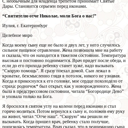
С необычным для младенца трепетом принимает Святые
Дары. Становится серьезен перед иконами.
“Святителю отче Николае, моли Бога о нас!”
Иулия, г. Екатеринбург
Целебное миро
Когда моему сыну еще не было и двух лет, у него случилось
сильное пищевое отравление. Жена позвонила мне на работу
и сказала, что он находится в тяжелом состоянии. Температура
высокая и постоянно поднимается. Врач придет после обеда, и
если до его прихода ребенку станет хуже, надо вызывать
“Скорую помощь”. Я сразу поехал домой. Сын лежал в
кроватке, безсмысленно глядя в потолок, никого не узнавая.
Когда я прикоснулся к его головке, мое сердце похолодело от
страха: родничок* был открыт, как у новорожденного. Жена
была в предстрессовом состоянии, читала “Богородице Дево”
и уповала только на Бога.
Я бросился в святом углу на колени перед иконами и стал
горячо молиться. Потом вернулся к сыну и, положив ему руку
на живот, читал “Отче наш”. “Скорую” мы решили не
вызывать. Когда пришел врач, ребенку стало получше,
понизилась температура. Врач сказал, что в реанимацию сына