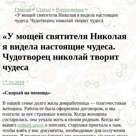
Главная
>
Статьи
>
Вдохновение
>
«У мощей святителя Николая я видела настоящие
чудеса. Чудотворец николай творит чудеса
«У мощей святителя Николая
я видела настоящие чудеса.
Чудотворец николай творит
чудеса
17.10.2019
«Скорый на помощь»
В нашей семье долго жила домработница — благочестивая
женщина. Работа ее была оформлена договором, и мы
платили за нее страховые взносы. Когда женщина
состарилась, она уехала жить к своим родным. Когда же
вышел
новый закон
о пенсиях, старушка приехала к нам,
чтобы взять у нас документы, необходимые для получения
пенсии. Я тщательно берегла эти документы, но когда стала