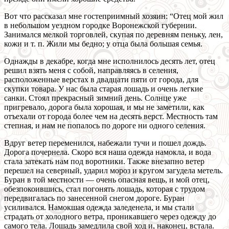
Вот что рассказал мне гостеприимный хозяин: “Отец мой жил
в небольшом уездном городке Воронежской губернии.
Занимался мелкой торговлей, скупая по деревням пеньку, лен,
кожи и т. п. Жили мы бедно; у отца была большая семья.
Однажды в декабре, когда мне исполнилось десять лет, отец
решил взять меня с собой, направляясь в селения,
расположенные верстах в двадцати пяти от города, для
скупки товара. У нас была старая лошадь и очень легкие
санки. Стоял прекрасный зимний день. Солнце уже
пригревало, дорога была хорошая, и мы не заметили, как
отъехали от города более чем на десять верст. Местность там
степная, и нам не попалось по дороге ни одного селения.
Вдруг ветер переменился, набежали тучи и пошел дождь.
Дорога почернела. Скоро вся наша одежда намокла, и вода
стала затекать нам под воротники. Также внезапно ветер
перешел на северный, ударил мороз и кругом загудела метель.
Буран в той местности — очень опасная вещь, и мой отец,
обезпокоившись, стал погонять лошадь, которая с трудом
передвигалась по занесенной снегом дороге. Буран
усиливался. Намокшая одежда заледенела, и мы стали
страдать от холодного ветра, проникавшего через одежду до
самого тела. Лошадь замедлила свой ход и, наконец, встала.