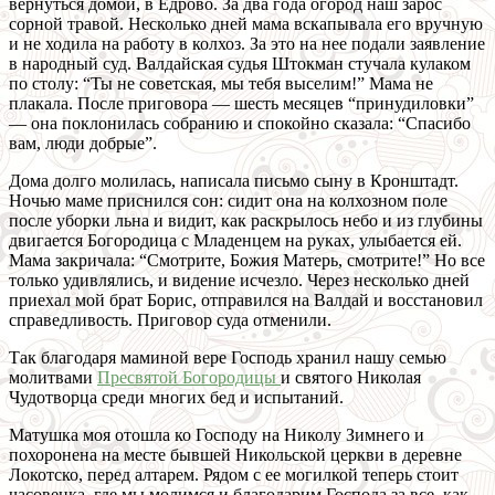
вернуться домой, в Едрово. За два года огород наш зарос
сорной травой. Несколько дней мама вскапывала его вручную
и не ходила на работу в колхоз. За это на нее подали заявление
в народный суд. Валдайская судья Штокман стучала кулаком
по столу: “Ты не советская, мы тебя выселим!” Мама не
плакала. После приговора — шесть месяцев “принудиловки”
— она поклонилась собранию и спокойно сказала: “Спасибо
вам, люди добрые”.
Дома долго молилась, написала письмо сыну в Кронштадт.
Ночью маме приснился сон: сидит она на колхозном поле
после уборки льна и видит, как раскрылось небо и из глубины
двигается Богородица с Младенцем на руках, улыбается ей.
Мама закричала: “Смотрите, Божия Матерь, смотрите!” Но все
только удивлялись, и видение исчезло. Через несколько дней
приехал мой брат Борис, отправился на Валдай и восстановил
справедливость. Приговор суда отменили.
Так благодаря маминой вере Господь хранил нашу семью
молитвами
Пресвятой Богородицы
и святого Николая
Чудотворца среди многих бед и испытаний.
Матушка моя отошла ко Господу на Николу Зимнего и
похоронена на месте бывшей Никольской церкви в деревне
Локотско, перед алтарем. Рядом с ее могилкой теперь стоит
часовенка, где мы молимся и благодарим Господа за все, как