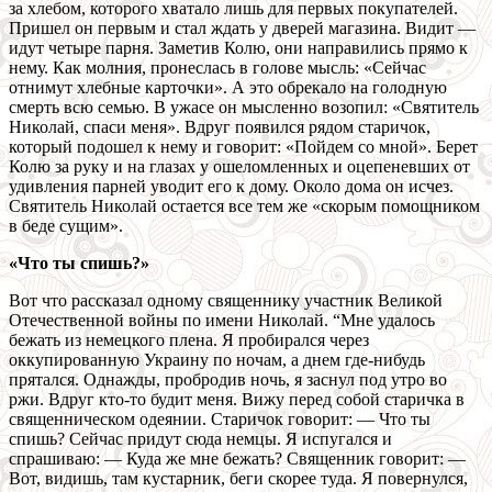
за хлебом, которого хватало лишь для первых покупателей.
Пришел он первым и стал ждать у дверей магазина. Видит —
идут четыре парня. Заметив Колю, они направились прямо к
нему. Как молния, пронеслась в голове мысль: «Сейчас
отнимут хлебные карточки». А это обрекало на голодную
смерть всю семью. В ужасе он мысленно возопил: «Святитель
Николай, спаси меня». Вдруг появился рядом старичок,
который подошел к нему и говорит: «Пойдем со мной». Берет
Колю за руку и на глазах у ошеломленных и оцепеневших от
удивления парней уводит его к дому. Около дома он исчез.
Святитель Николай остается все тем же «cкорым помощником
в беде сущим».
«Что ты спишь?»
Вот что рассказал одному священнику участник Великой
Отечественной войны по имени Николай. “Мне удалось
бежать из немецкого плена. Я пробирался через
оккупированную Украину по ночам, а днем где-нибудь
прятался. Однажды, пробродив ночь, я заснул под утро во
ржи. Вдруг кто-то будит меня. Вижу перед собой старичка в
священническом одеянии. Старичок говорит: — Что ты
спишь? Сейчас придут сюда немцы. Я испугался и
спрашиваю: — Куда же мне бежать? Священник говорит: —
Вот, видишь, там кустарник, беги скорее туда. Я повернулся,