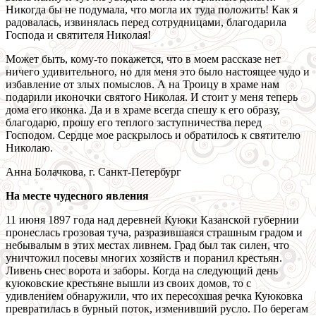
Никогда бы не подумала, что могла их туда положить! Как я
радовалась, извинялась перед сотрудницами, благодарила
Господа и святителя Николая!
Может быть, кому-то покажется, что в моем рассказе нет
ничего удивительного, но для меня это было настоящее чудо и
избавление от злых помыслов. А на Троицу в храме нам
подарили иконочки святого Николая. И стоит у меня теперь
дома его иконка. Да и в храме всегда спешу к его образу,
благодарю, прошу его теплого заступничества перед
Господом. Сердце мое раскрылось и обратилось к святителю
Николаю.
Анна Болачкова, г. Санкт-Петербург
На месте чудесного явления
11 июня 1897 года над деревней Куюки Казанской губернии
пронеслась грозовая туча, разразившаяся страшным градом и
небывалым в этих местах ливнем. Град был так силен, что
уничтожил посевы многих хозяйств и поранил крестьян.
Ливень снес ворота и заборы. Когда на следующий день
куюковские крестьяне вышли из своих домов, то с
удивлением обнаружили, что их пересохшая речка Куюковка
превратилась в бурный поток, изменивший русло. По берегам