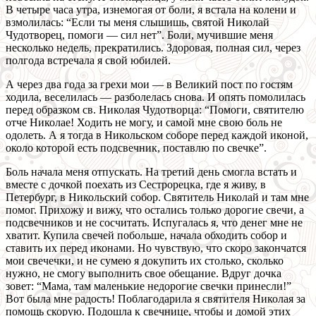
В четыре часа утра, изнемогая от боли, я встала на колени и
взмолилась: “Если ты меня слышишь, святой Николай
Чудотворец, помоги — сил нет”. Боли, мучившие меня
несколько недель, прекратились. Здоровая, полная сил, через
полгода встречала я свой юбилей.
А через два года за грехи мои — в Великий пост по гостям
ходила, веселилась — разболелась снова. И опять помолилась
перед образком св. Николая Чудотворца: “Помоги, святителю
отче Николае! Ходить не могу, и самой мне свою боль не
одолеть. А я тогда в Никольском соборе перед каждой иконой,
около которой есть подсвечник, поставлю по свечке”.
Боль начала меня отпускать. На третий день смогла встать и
вместе с дочкой поехать из Сестрорецка, где я живу, в
Петербург, в Никольский собор. Святитель Николай и там мне
помог. Прихожу и вижу, что остались только дорогие свечи, а
подсвечников и не сосчитать. Испугалась я, что денег мне не
хватит. Купила свечей побольше, начала обходить собор и
ставить их перед иконами. Но чувствую, что скоро закончатся
мои свечечки, и не сумею я докупить их столько, сколько
нужно, не смогу выполнить свое обещание. Вдруг дочка
зовет: “Мама, там маленькие недорогие свечки принесли!”
Вот была мне радость! Поблагодарила я святителя Николая за
помощь скорую. Подошла к свечнице, чтобы и домой этих