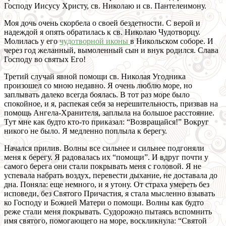
Господу Иисусу Христу, св. Николаю и св. Пантелеимону.
Моя дочь очень скорбела о своей бездетности. С верой и
надеждой я опять обратилась к св. Николаю Чудотворцу.
Молилась у его
чудотворной иконы
в Никольском соборе. И
через год желанный, вымоленный сын и внук родился. Слава
Господу во святых Его!
Третий случай явной помощи св. Николая Угодника
произошел со мною недавно. Я очень люблю море, но
заплывать далеко всегда боялась. В тот раз море было
спокойное, и я, распекая себя за нерешительность, призвав на
помощь Ангела-Хранителя, заплыла на большое расстояние.
Тут мне как будто кто-то приказал: “Возвращайся!” Вокруг
никого не было. Я медленно поплыла к берегу.
Начался прилив. Волны все сильнее и сильнее подгоняли
меня к берегу. Я радовалась их “помощи”. И вдруг почти у
самого берега они стали покрывать меня с головой. Я не
успевала набрать воздух, перевести дыхание, не доставала до
дна. Поняла: еще немного, и я утону. От страха умереть без
исповеди, без Святого Причастия, я стала мысленно взывать
ко Господу и Божией Матери о помощи. Волны как будто
реже стали меня покрывать. Судорожно пытаясь вспомнить
имя святого, помогающего на море, воскликнула: “Святой