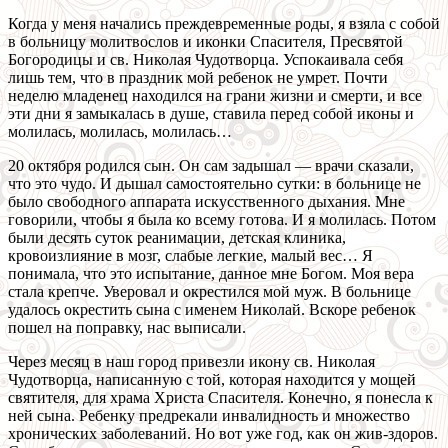
Когда у меня начались преждевременные роды, я взяла с собой
в больницу молитвослов и иконки Спасителя, Пресвятой
Богородицы и св. Николая Чудотворца. Успокаивала себя
лишь тем, что в праздник мой ребенок не умрет. Почти
неделю младенец находился на грани жизни и смерти, и все
эти дни я замыкалась в душе, ставила перед собой иконы и
молилась, молилась, молилась…
20 октября родился сын. Он сам задышал — врачи сказали,
что это чудо. И дышал самостоятельно сутки: в больнице не
было свободного аппарата искусственного дыхания. Мне
говорили, чтобы я была ко всему готова. И я молилась. Потом
были десять суток реанимации, детская клиника,
кровоизлияние в мозг, слабые легкие, малый вес… Я
понимала, что это испытание, данное мне Богом. Моя вера
стала крепче. Уверовал и окрестился мой муж. В больнице
удалось окрестить сына с именем Николай. Вскоре ребенок
пошел на поправку, нас выписали.
Через месяц в наш город привезли икону св. Николая
Чудотворца, написанную с той, которая находится у мощей
святителя, для храма Христа Спасителя. Конечно, я понесла к
ней сына. Ребенку предрекали инвалидность и множество
хронических заболеваний. Но вот уже год, как он жив-здоров.