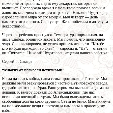
можно не отправлять, а дать ему лекарства, которые он
выпишет. После ухода врача я с молитвою помазал лобик и
животик мальчика маслицем от раки св. Николая Чудотворца
с добавлением мира от его мощей. Был четверг — день
памяти этого святого. Сын уснул. Жена побежала в аптеку за
лекарствами.
Через час ребенок проснулся. Температура нормальная, на
лице улыбка, родничок закрыт. Мы поняли, что произошло
чудо. Сын выздоровел, не успев принять лекарств. “К тебе
кто-нибудь приходил во сне?” — спросил я. “Да”,— ответил
он. Святитель Николай Чудотворец исцелил нашего ребенка.
Сергей, г. Самара
“Многих от погибели исхитивый”
Когда началась война, наша семья проживала в Гатчине. Мы
должны были эвакуироваться с частью Путиловского завода,
где работал отец, на Урал. Рано утром мы выехали из дома на
лошади. К вечеру доехали до Александровки, где нас
остановил военный патруль. Мы были вынуждены занять
свободный дом на краю деревни. Света не было. Мама кинула
на пол кое-какие вещи и постелила нам всем в правом углу
избы.