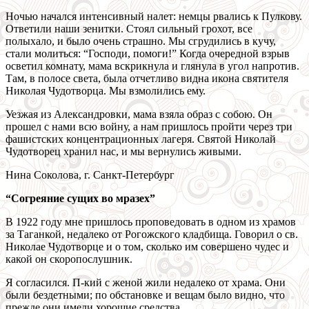
Ночью начался интенсивный налет: немцы рвались к Пулкову.
Ответили наши зенитки. Стоял сильный грохот, все
полыхало, и было очень страшно. Мы сгрудились в кучу,
стали молиться: “Господи, помоги!” Когда очередной взрыв
осветил комнату, мама вскрикнула и глянула в угол напротив.
Там, в полосе света, была отчетливо видна икона святителя
Николая Чудотворца. Мы взмолились ему.
Уезжая из Александровки, мама взяла образ с собою. Он
прошел с нами всю войну, а нам пришлось пройти через три
фашистских концентрационных лагеря. Святой Николай
Чудотворец хранил нас, и мы вернулись живыми.
Нина Соколова, г. Санкт-Петербург
“Согреяние сущих во мразех”
В 1922 году мне пришлось проповедовать в одном из храмов
за Таганкой, недалеко от Рогожского кладбища. Говорил о св.
Николае Чудотворце и о том, сколько им совершено чудес и
какой он скоропослушник.
Я согласился. П-кий с женой жили недалеко от храма. Они
были бездетными; по обстановке и вещам было видно, что
прежде они имели хорошие средства.