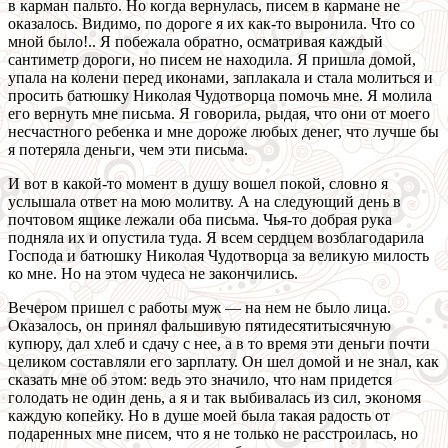
в карман пальто. Но когда вернулась, писем в кармане не
оказалось. Видимо, по дороге я их как-то выронила. Что со
мной было!.. Я побежала обратно, осматривая каждый
сантиметр дороги, но писем не находила. Я пришла домой,
упала на колени перед иконами, заплакала и стала молиться и
просить батюшку Николая Чудотворца помочь мне. Я молила
его вернуть мне письма. Я говорила, рыдая, что они от моего
несчастного ребенка и мне дороже любых денег, что лучше бы
я потеряла деньги, чем эти письма.
И вот в какой-то момент в душу вошел покой, словно я
услышала ответ на мою молитву. А на следующий день в
почтовом ящике лежали оба письма. Чья-то добрая рука
подняла их и опустила туда. Я всем сердцем возблагодарила
Господа и батюшку Николая Чудотворца за великую милость
ко мне. Но на этом чудеса не закончились.
Вечером пришел с работы муж — на нем не было лица.
Оказалось, он принял фальшивую пятидесятитысячную
купюру, дал хлеб и сдачу с нее, а в то время эти деньги почти
целиком составляли его зарплату. Он шел домой и не знал, как
сказать мне об этом: ведь это значило, что нам придется
голодать не один день, а я и так выбивалась из сил, экономя
каждую копейку. Но в душе моей была такая радость от
подаренных мне писем, что я не только не расстроилась, но