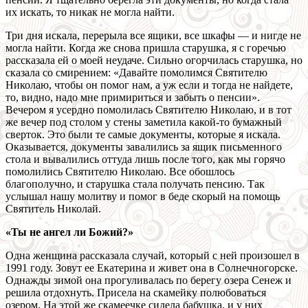
их искать, то никак не могла найти.
Три дня искала, перерыла все ящики, все шкафы — и нигде не
могла найти. Когда же снова пришла старушка, я с горечью
рассказала ей о моей неудаче. Сильно огорчилась старушка, но
сказала со смирением: «Давайте помолимся Святителю
Николаю, чтобы он помог нам, а уж если и тогда не найдете,
то, видно, надо мне примириться и забыть о пенсии».
Вечером я усердно помолилась Святителю Николаю, и в тот
же вечер под столом у стены заметила какой-то бумажный
сверток. Это были те самые документы, которые я искала.
Оказывается, документы завалились за ящик письменного
стола и вывалились оттуда лишь после того, как мы горячо
помолились Святителю Николаю. Все обошлось
благополучно, и старушка стала получать пенсию. Так
услышал нашу молитву и помог в беде скорый на помощь
Святитель Николай.
«Ты не ангел ли Божий?»
Одна женщина рассказала случай, который с ней произошел в
1991 году. Зовут ее Екатерина и живет она в Солнечногорске.
Однажды зимой она прогуливалась по берегу озера Сенеж и
решила отдохнуть. Присела на скамейку полюбоваться
озером. На этой же скамеечке сидела бабушка, и у них