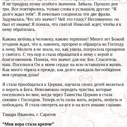
Я не придала этому особого значения. Забыла. Прошло дня
три. Все повторилось, только слова я услышала другие: “Я
долго ждал тебя”. Я невольно соединила эти две фразы.
Задумалась. Что это значит? Чей это голос? Несомненно: он
был от иконы! Я поняла, что святой Николай ждет, чтобы я к
нему обратилась.
Какова любовь к человеку, каково терпение! Много лет Божий
угодник ждал, что я, наконец, прозрею и обращусь ко Господу,
к нему. Молитв я не знала, но, как умела, попросила прощения
у святого. С тех пор я стала обращаться к нему с верой и
благоговением. Поняла, что значит для нас Бог, Спаситель
наш. Поселился Он в моем сердце на всю оставшуюся жизнь.
Как много теряла я прежде, как долго жаждала богообщения
моя грешная душа!
Я стала приобщаться к Церкви, научила своих детей молиться
и верить в Бога. Невозможно передать чувства, которые
поселились во мне, когда через Таинства Церкви я стала
связана с Господом. Теперь есть силы жить, верить, любить и
побеждать. Я стала смотреть на все и на всех иными глазами.
Тамара Иванова, г. Саратов
“Моя вера стала крепче”