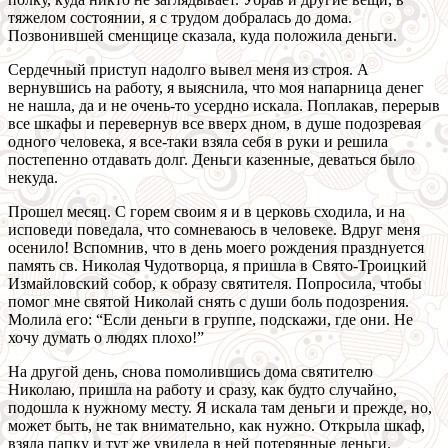
тяжелом состоянии, я с трудом добралась до дома.
Позвонившей сменщице сказала, куда положила деньги.
Сердечный приступ надолго вывел меня из строя. А
вернувшись на работу, я выяснила, что моя напарница денег
не нашла, да и не очень-то усердно искала. Поплакав, перерыв
все шкафы и перевернув все вверх дном, в душе подозревая
одного человека, я все-таки взяла себя в руки и решила
постепенно отдавать долг. Деньги казенные, деваться было
некуда.
Прошел месяц. С горем своим я и в церковь сходила, и на
исповеди поведала, что сомневаюсь в человеке. Вдруг меня
осенило! Вспомнив, что в день моего рождения празднуется
память св. Николая Чудотворца, я пришла в Свято-Троицкий
Измайловский собор, к образу святителя. Попросила, чтобы
помог мне святой Николай снять с души боль подозрения.
Молила его: “Если деньги в группе, подскажи, где они. Не
хочу думать о людях плохо!”
На другой день, снова помолившись дома святителю
Николаю, пришла на работу и сразу, как будто случайно,
подошла к нужному месту. Я искала там деньги и прежде, но,
может быть, не так внимательно, как нужно. Открыла шкаф,
взяла папку и тут же увидела в ней потерянные деньги.