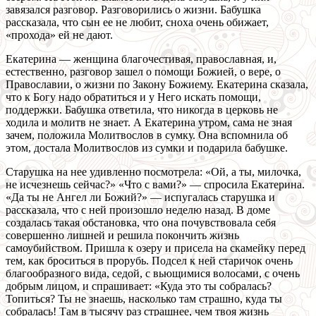
завязался разговор. Разговорились о жизни. Бабушка
рассказала, что сын ее не любит, сноха очень обижает,
«прохода» ей не дают.
Екатерина — женщина благочестивая, православная, и,
естественно, разговор зашел о помощи Божией, о вере, о
Православии, о жизни по Закону Божиему. Екатерина сказала,
что к Богу надо обратиться и у Него искать помощи,
поддержки. Бабушка ответила, что никогда в церковь не
ходила и молитв не знает. А Екатерина утром, сама не зная
зачем, положила Молитвослов в сумку. Она вспомнила об
этом, достала Молитвослов из сумки и подарила бабушке.
Старушка на нее удивленно посмотрела: «Ой, а ты, милочка,
не исчезнешь сейчас?» «Что с вами?» — спросила Екатерина.
«Да ты не Ангел ли Божий?» — испугалась старушка и
рассказала, что с ней произошло неделю назад. В доме
создалась такая обстановка, что она почувствовала себя
совершенно лишней и решила покончить жизнь
самоубийством. Пришла к озеру и присела на скамейку перед
тем, как броситься в прорубь. Подсел к ней старичок очень
благообразного вида, седой, с вьющимися волосами, с очень
добрым лицом, и спрашивает: «Куда это ты собралась?
Топиться? Ты не знаешь, насколько там страшно, куда ты
собралась! Там в тысячу раз страшнее, чем твоя жизнь