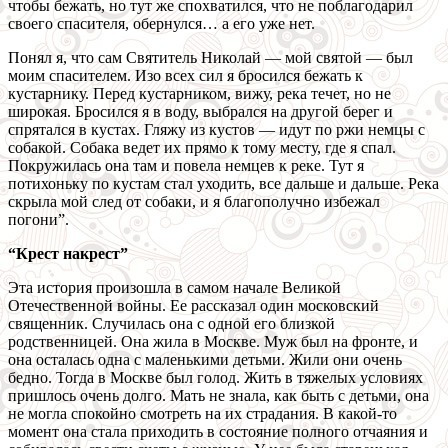
чтобы бежать, но тут же спохватился, что не поблагодарил
своего спасителя, обернулся… а его уже нет.
Понял я, что сам Святитель Николай — мой святой — был
моим спасителем. Изо всех сил я бросился бежать к
кустарнику. Перед кустарником, вижу, река течет, но не
широкая. Бросился я в воду, выбрался на другой берег и
спрятался в кустах. Гляжу из кустов — идут по ржи немцы с
собакой. Собака ведет их прямо к тому месту, где я спал.
Покружилась она там и повела немцев к реке. Тут я
потихоньку по кустам стал уходить, все дальше и дальше. Река
скрыла мой след от собаки, и я благополучно избежал
погони”.
“Крест накрест”
Эта история произошла в самом начале Великой
Отечественной войны. Ее рассказал один московский
священник. Случилась она с одной его близкой
родственницей. Она жила в Москве. Муж был на фронте, и
она осталась одна с маленькими детьми. Жили они очень
бедно. Тогда в Москве был голод. Жить в тяжелых условиях
пришлось очень долго. Мать не знала, как быть с детьми, она
не могла спокойно смотреть на их страдания. В какой-то
момент она стала приходить в состояние полного отчаяния и