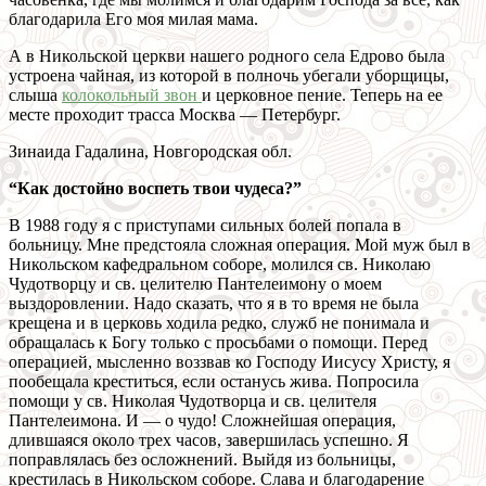
благодарила Его моя милая мама.
А в Никольской церкви нашего родного села Едрово была
устроена чайная, из которой в полночь убегали уборщицы,
слыша
колокольный звон
и церковное пение. Теперь на ее
месте проходит трасса Москва — Петербург.
Зинаида Гадалина, Новгородская обл.
“Как достойно воспеть твои чудеса?”
В 1988 году я с приступами сильных болей попала в
больницу. Мне предстояла сложная операция. Мой муж был в
Никольском кафедральном соборе, молился св. Николаю
Чудотворцу и св. целителю Пантелеимону о моем
выздоровлении. Надо сказать, что я в то время не была
крещена и в церковь ходила редко, служб не понимала и
обращалась к Богу только с просьбами о помощи. Перед
операцией, мысленно воззвав ко Господу Иисусу Христу, я
пообещала креститься, если останусь жива. Попросила
помощи у св. Николая Чудотворца и св. целителя
Пантелеимона. И — о чудо! Сложнейшая операция,
длившаяся около трех часов, завершилась успешно. Я
поправлялась без осложнений. Выйдя из больницы,
крестилась в Никольском соборе. Слава и благодарение