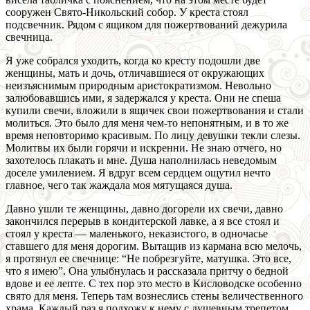
сооружен Свято-Никольский собор. У креста стоял
подсвечник. Рядом с ящиком для пожертвований дежурила
свечница.
Я уже собрался уходить, когда ко кресту подошли две
женщины, мать и дочь, отличавшиеся от окружающих
неизъяснимым природным аристократизмом. Невольно
залюбовавшись ими, я задержался у креста. Они не спеша
купили свечи, вложили в ящичек свои пожертвования и стали
молиться. Это было для меня чем-то непонятным, и в то же
время неповторимо красивым. По лицу девушки текли слезы.
Молитвы их были горячи и искренни. Не знаю отчего, но
захотелось плакать и мне. Душа наполнилась неведомым
доселе умилением. Я вдруг всем сердцем ощутил нечто
главное, чего так жаждала моя мятущаяся душа.
Давно ушли те женщины, давно догорели их свечи, давно
закончился перерыв в кондитерской лавке, а я все стоял и
стоял у креста — маленького, неказистого, в одночасье
ставшего для меня дорогим. Вытащив из кармана всю мелочь,
я протянул ее свечнице: “Не побрезгуйте, матушка. Это все,
что я имею”. Она улыбнулась и рассказала притчу о бедной
вдове и ее лепте. С тех пор это место в Кисловодске особенно
свято для меня. Теперь там вознеслись стены величественного
храма. Каждый раз я подхожу к нему с душевным трепетом,