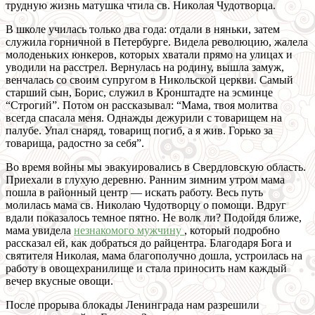
трудную жизнь матушка чтила св. Николая Чудотворца.
В школе училась только два года: отдали в няньки, затем
служила горничной в Петербурге. Видела революцию, жалела
молоденьких юнкеров, которых хватали прямо на улицах и
уводили на расстрел. Вернулась на родину, вышла замуж,
венчалась со своим супругом в Никольской церкви. Самый
старший сын, Борис, служил в Кронштадте на эсминце
“Строгий”. Потом он рассказывал: “Мама, твоя молитва
всегда спасала меня. Однажды дежурили с товарищем на
палубе. Упал снаряд, товарищ погиб, а я жив. Горько за
товарища, радостно за себя”.
Во время войны мы эвакуировались в Свердловскую область.
Приехали в глухую деревню. Ранним зимним утром мама
пошла в районный центр — искать работу. Весь путь
молилась мама св. Николаю Чудотворцу о помощи. Вдруг
вдали показалось темное пятно. Не волк ли? Подойдя ближе,
мама увидела
незнакомого мужчину
, который подробно
рассказал ей, как добраться до райцентра. Благодаря Бога и
святителя Николая, мама благополучно дошла, устроилась на
работу в овощехранилище и стала приносить нам каждый
вечер вкусные овощи.
После прорыва блокады Ленинграда нам разрешили