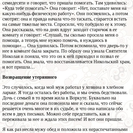
семидесяти и говорит, что пришла помогать. Там удивились:
«Куда тебе помогать?» Она говорит: «Нет, поставьте меня на
какую-нибудь физическую работу». Они посмеялись, а потом
смотрят: она и правда начала что-то таскать, старается встать
на самые тяжелые места. Спросили, что побудило ее к этому.
Она рассказала, что на днях вдруг заходит старичок в ее
комнату и говорит: «Слушай, ты сколько просила меня о
помощи, а теперь мне нужно помочь, я нуждаюсь в
помощи»… Она удивилась. Потом вспомнила, что дверь-то у
нее в комнате была закрыта. По образу она узнала Святителя
Николая и поняла, что это он к ней приходил и позвал ее
помогать. Она знала, что восстанавливается Никольский храм,
и вот пришла…
Возвращение утерянного
Это случилось, когда мой муж работал у хозяина в хлебном
ларьке. Я тогда осталась без работы, и мы очень бедствовали.
Дочь с семьей в то время жила в Воркуте. Буквально на
последние деньги она позвонила мне и сказала, что сейчас
решается очень многое в их судьбе, и что она написала обо
всем в двух письмах. Можно себе представить, как я
переживала за нее и ждала этих писем! И вот они пришли.
Я как раз несла мужу обед и положила их нераспечатанными