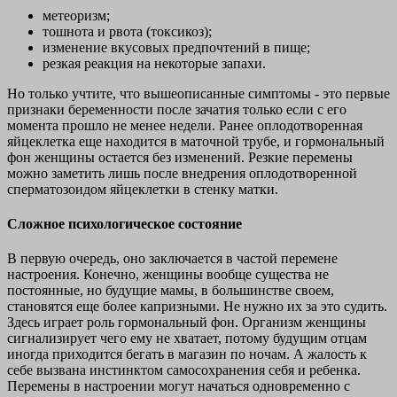
метеоризм;
тошнота и рвота (токсикоз);
изменение вкусовых предпочтений в пище;
резкая реакция на некоторые запахи.
Но только учтите, что вышеописанные симптомы - это первые
признаки беременности после зачатия только если с его
момента прошло не менее недели. Ранее оплодотворенная
яйцеклетка еще находится в маточной трубе, и гормональный
фон женщины остается без изменений. Резкие перемены
можно заметить лишь после внедрения оплодотворенной
сперматозоидом яйцеклетки в стенку матки.
Сложное психологическое состояние
В первую очередь, оно заключается в частой перемене
настроения. Конечно, женщины вообще существа не
постоянные, но будущие мамы, в большинстве своем,
становятся еще более капризными. Не нужно их за это судить.
Здесь играет роль гормональный фон. Организм женщины
сигнализирует чего ему не хватает, потому будущим отцам
иногда приходится бегать в магазин по ночам. А жалость к
себе вызвана инстинктом самосохранения себя и ребенка.
Перемены в настроении могут начаться одновременно с