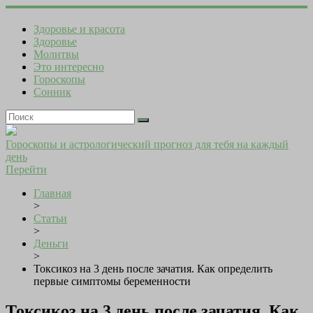
Здоровье и красота
Здоровье
Молитвы
Это интересно
Гороскопы
Сонник
Гороскопы и астрологический прогноз для тебя на каждый
день
Перейти
Главная
>
Статьи
>
Деньги
>
Токсикоз на 3 день после зачатия. Как определить
первые симптомы беременности
Токсикоз на 3 день после зачатия. Как