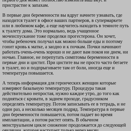
пристрастие к запахам.
В первые дни беременности вы вдруг начнете узнавать, где
находится туалет в офисе ваших партнеров, в супермаркете
или в любимом кафе, а еще научитесь находить в темноте путь
к туалету дома. Это нормально, ведь учащенное
мочеиспускание тоже проделки прогестерона. Он хочет,
чтобы ребеночек получал как можно больше еды и поэтому
гонит кровь к матке, а заодно и к почкам. Почки начинают
работать очень-очень хорошо и не дают вам покоя ни днем, ни
ночью. Главное, не перепутать симптомы беременности в
первые дни и цистит. При цистите вы не просто часто бегаете
в туалет, но и подпрыгиваете там от боли, иногда еще и
температура повышается.
А теперь информация для героических женщин которые
измеряют базальную температуру. Процедура такая
действительно непростая, нужно каждое утро, до того как
подняться с кровати, в заднем проходе, градусником
определять температуру. Потом записывать ее в тетрадь, и не
один раз, а несколько месяцев подряд. Температура в первые
дни беременности повышается, потом падает во время
имплантации, а потом растет опять. В обычном
менструальном цикле снижение продолжается до следующей
овуляции, которая наступает только через месяц.