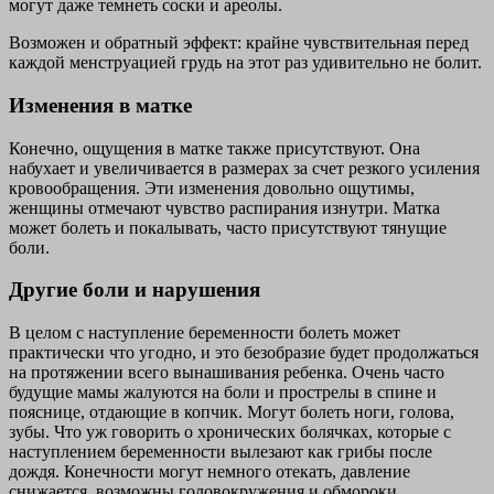
могут даже темнеть соски и ареолы.
Возможен и обратный эффект: крайне чувствительная перед
каждой менструацией грудь на этот раз удивительно не болит.
Изменения в матке
Конечно, ощущения в матке также присутствуют. Она
набухает и увеличивается в размерах за счет резкого усиления
кровообращения. Эти изменения довольно ощутимы,
женщины отмечают чувство распирания изнутри. Матка
может болеть и покалывать, часто присутствуют тянущие
боли.
Другие боли и нарушения
В целом с наступление беременности болеть может
практически что угодно, и это безобразие будет продолжаться
на протяжении всего вынашивания ребенка. Очень часто
будущие мамы жалуются на боли и прострелы в спине и
пояснице, отдающие в копчик. Могут болеть ноги, голова,
зубы. Что уж говорить о хронических болячках, которые с
наступлением беременности вылезают как грибы после
дождя. Конечности могут немного отекать, давление
снижается, возможны головокружения и обмороки.