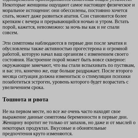
Некоторые женщины ощущают самое настоящее физическое и
моральное истощение: они обессилены, постоянно хочется
спать, может даже развиться апатия. Сон становится более
крепким с вечера и прерывающийся ночью и утром. Встать
порой, кажется, невозможно: за ночь вы как и не спали
совсем.
Эти симптомы наблюдаются в первые дни после зачатия и
обусловлены также активностью прогестерона и огромной
работой, которую начал ваш организм с изменением своего
состояния. Настроение порой может быть вовсе скверное:
окружающие замечают, что вы стали вспыхивать по пустякам,
и вас это, конечно же, еще больше раздражает. После второго
месяца ситуация должна измениться: о стимуляции психики
позаботиться эстроген, уровень которого будет возрастать с
увеличением срока.
Тошнота и рвота
Не на первом месте, но все же очень часто находят свое
выражение данные симптомы беременности в первые дни.
Женщину воротит не только от запахов, но даже и от мыслей о
некоторых продуктах. Вкусовые и обонятельные
предпочтения круто изменяются.