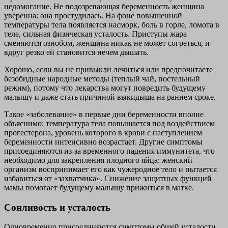
недомогание. Не подозревающая беременность женщина
уверенна: она простудилась. На фоне повышенной
температуры тела появляется насморк, боль в горле, ломота в
теле, сильная физическая усталость. Приступы жара
сменяются ознобом, женщина никак не может согреться, и
вдруг резко ей становится нечем дышать.
Хорошо, если вы не привыкли лечиться или предпочитаете
безобидные народные методы (теплый чай, постельный
режим), потому что лекарства могут повредить будущему
малышу и даже стать причиной выкидыша на раннем сроке.
Такое «заболевание» в первые дни беременности вполне
объяснимо: температура тела повышается под воздействием
прогестерона, уровень которого в крови с наступлением
беременности интенсивно возрастает. Другие симптомы
присоединяются из-за временного падения иммунитета, что
необходимо для закрепления плодного яйца: женский
организм воспринимает его как чужеродное тело и пытается
избавиться от «захватчика». Снижение защитных функций
мамы помогает будущему малышу прижиться в матке.
Сонливость и усталость
Одновременно присоединяются симптомы общей усталости.