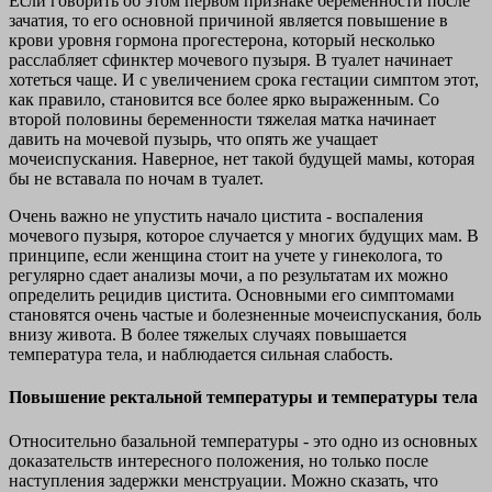
Если говорить об этом первом признаке беременности после
зачатия, то его основной причиной является повышение в
крови уровня гормона прогестерона, который несколько
расслабляет сфинктер мочевого пузыря. В туалет начинает
хотеться чаще. И с увеличением срока гестации симптом этот,
как правило, становится все более ярко выраженным. Со
второй половины беременности тяжелая матка начинает
давить на мочевой пузырь, что опять же учащает
мочеиспускания. Наверное, нет такой будущей мамы, которая
бы не вставала по ночам в туалет.
Очень важно не упустить начало цистита - воспаления
мочевого пузыря, которое случается у многих будущих мам. В
принципе, если женщина стоит на учете у гинеколога, то
регулярно сдает анализы мочи, а по результатам их можно
определить рецидив цистита. Основными его симптомами
становятся очень частые и болезненные мочеиспускания, боль
внизу живота. В более тяжелых случаях повышается
температура тела, и наблюдается сильная слабость.
Повышение ректальной температуры и температуры тела
Относительно базальной температуры - это одно из основных
доказательств интересного положения, но только после
наступления задержки менструации. Можно сказать, что