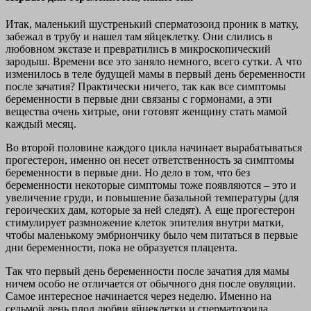
Итак, маленький шустренький сперматозоид проник в матку,
забежал в трубу и нашел там яйцеклетку. Они слились в
любовном экстазе и превратились в микроскопический
зародыш. Времени все это заняло немного, всего сутки. А что
изменилось в теле будущей мамы в первый день беременности
после зачатия? Практически ничего, так как все симптомы
беременности в первые дни связаны с гормонами, а эти
вещества очень хитрые, они готовят женщину стать мамой
каждый месяц.
Во второй половине каждого цикла начинает вырабатываться
прогестерон, именно он несет ответственность за симптомы
беременности в первые дни. Но дело в том, что без
беременности некоторые симптомы тоже появляются – это и
увеличение груди, и повышение базальной температуры (для
героических дам, которые за ней следят). А еще прогестерон
стимулирует размножение клеток эпителия внутри матки,
чтобы маленькому эмбриончику было чем питаться в первые
дни беременности, пока не образуется плацента.
Так что первый день беременности после зачатия для мамы
ничем особо не отличается от обычного дня после овуляции.
Самое интересное начинается через неделю. Именно на
седьмой день плод любви яйцеклетки и сперматозоида