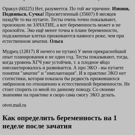
Оракул (60225) Нет, разумеется. По той же причине.
Извини,
Подвинься, Сучка!
Просветленный (35607) 8 месяцев
назадЧе то вы путаете. Тесты очень точно показывают,
произошло ли ЗАЧАТИЕ, а вот беременность может и не
произойти. Эко ещё менее точна в плане беременности,
подсаженные клетки приживаются намного реже, чем при
естественном зачатии.
Ольга
Мудрец (12817) Я ничего не путаю) У меня прекраснейший
опыт планирования и не один год. Тесты показывают, тогда,
когда уровень ХГЧ уже устойчив, т. к плодное яйцо
имплантировалось и развивается. А про ЭКО - вы путаете
понятия "зачатие" и "имплантация". И в практике ЭКО нет
статистики, которая показала бы редкость прижившихся
эмбрионов по отношению к естесственной беременности. Не
стоит спорить со мной по данному поводу. Со своими
знаниями на практике я скоро сама смогу ЭКО делать.
otvet.mail.ru
Как определить беременность на 1
неделе после зачатия