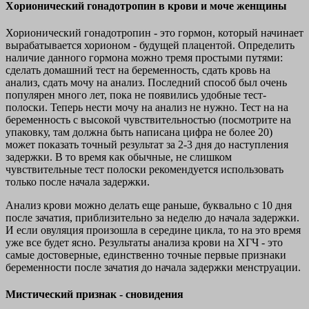
Хорионический гонадотропин в крови и моче женщины
Хорионический гонадотропин - это гормон, который начинает
вырабатывается хорионом - будущей плацентой. Определить
наличие данного гормона можно тремя простыми путями:
сделать домашний тест на беременность, сдать кровь на
анализ, сдать мочу на анализ. Последний способ был очень
популярен много лет, пока не появились удобные тест-
полоски. Теперь нести мочу на анализ не нужно. Тест на на
беременность с высокой чувствительностью (посмотрите на
упаковку, там должна быть написана цифра не более 20)
может показать точный результат за 2-3 дня до наступления
задержки. В то время как обычные, не слишком
чувствительные тест полоски рекомендуется использовать
только после начала задержки.
Анализ крови можно делать еще раньше, буквально с 10 дня
после зачатия, приблизительно за неделю до начала задержки.
И если овуляция произошла в середине цикла, то на это время
уже все будет ясно. Результаты анализа крови на ХГЧ - это
самые достоверные, единственно точные первые признаки
беременности после зачатия до начала задержки менструации.
Мистический признак - сновидения