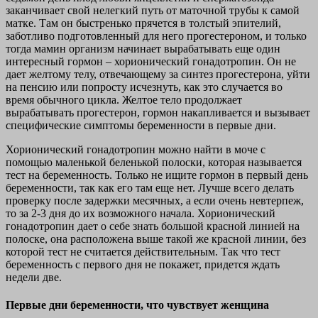
заканчивает свой нелегкий путь от маточной трубы к самой
матке. Там он быстренько прячется в толстый эпителий,
заботливо подготовленный для него прогестероном, и только
тогда мамин организм начинает вырабатывать еще один
интересный гормон – хорионический гонадотропин. Он не
дает желтому телу, отвечающему за синтез прогестерона, уйти
на пенсию или попросту исчезнуть, как это случается во
время обычного цикла. Желтое тело продолжает
вырабатывать прогестерон, гормон накапливается и вызывает
специфические симптомы беременности в первые дни.
Хорионический гонадотропин можно найти в моче с
помощью маленькой беленькой полоски, которая называется
тест на беременность. Только не ищите гормон в первый день
беременности, так как его там еще нет. Лучше всего делать
проверку после задержки месячных, а если очень невтерпеж,
то за 2-3 дня до их возможного начала. Хорионический
гонадотропин дает о себе знать большой красной линией на
полоске, она расположена выше такой же красной линии, без
которой тест не считается действительным. Так что тест
беременность с первого дня не покажет, придется ждать
недели две.
Первые дни беременности, что чувствует женщина