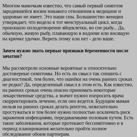
Многим мамочкам известно, что самый первый симптом
зародившейся жизни никакого отношения к медицине и
здоровью не имеет. Это наши сны. Большинство женщин
утверждает, что видело в тот менструальный цикл, когда
произошло оплодотворение яйцеклетки, во сне рыбу... Да,
обычную, живую рыбу, плавающую в водоеме или висящую
на крючке удочки. Верить этому или нет - дело ваше.
Зачем нужно знать первые признаки беременности после
зачатия?
Мы рассмотрели основные вероятные и относительно
достоверные симптомы. Но есть ли смысл так спешить с
диагностикой, тем более, что ошибки на очень ранних сроках
не редки? Да, определенный смысл в этом есть. Как известно,
на ранних сроках очень опасно принимать некоторые
лекарственные средства, а значит нужно попросить врача
скорректировать лечение, если оно ведется. Будущим мамам
нельзя на ранних сроках делать рентген, нежелательно
простужаться и тем более нужно полностью исключить риск
заражения инфекциями, передаваемыми половым путем. Есть
такие заболевания, которые протекают бессимптомно и в
период планирования желательно пройти полное
обследование обоим партнерам.