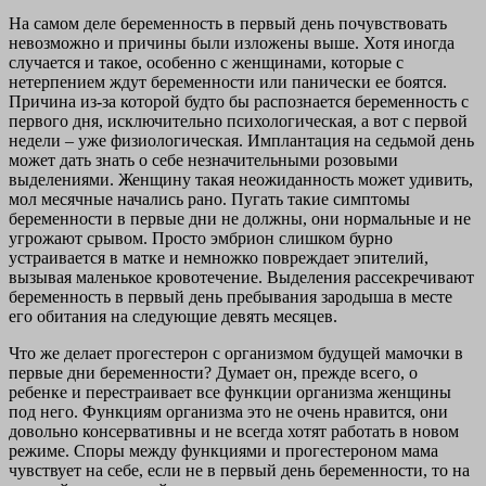
На самом деле беременность в первый день почувствовать
невозможно и причины были изложены выше. Хотя иногда
случается и такое, особенно с женщинами, которые с
нетерпением ждут беременности или панически ее боятся.
Причина из-за которой будто бы распознается беременность с
первого дня, исключительно психологическая, а вот с первой
недели – уже физиологическая. Имплантация на седьмой день
может дать знать о себе незначительными розовыми
выделениями. Женщину такая неожиданность может удивить,
мол месячные начались рано. Пугать такие симптомы
беременности в первые дни не должны, они нормальные и не
угрожают срывом. Просто эмбрион слишком бурно
устраивается в матке и немножко повреждает эпителий,
вызывая маленькое кровотечение. Выделения рассекречивают
беременность в первый день пребывания зародыша в месте
его обитания на следующие девять месяцев.
Что же делает прогестерон с организмом будущей мамочки в
первые дни беременности? Думает он, прежде всего, о
ребенке и перестраивает все функции организма женщины
под него. Функциям организма это не очень нравится, они
довольно консервативны и не всегда хотят работать в новом
режиме. Споры между функциями и прогестероном мама
чувствует на себе, если не в первый день беременности, то на