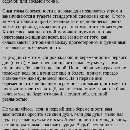
седьмой или восьмой точно.
Симптомы беременности в первые дни появляются утром и
заканчиваются в туалете стандартной сценой из кино. С того
момента тошнота при беременности и периодическая рвота
может сопровождать женщину на протяжении трех месяцев.
Хотя не все начинают свой мамочкин путь именно так,
некоторым женщинам везет, все зависит от того, как
складываются отношения между прогестероном и функциями
в первый день беременности.
Еще один симптом, сопровождающий беременность с первого
дня (почти), может очень понравится вашему мужу - грудь
становится большой и красивой. Но в любовных играх это не
поможет, ведь она начинает еще и болеть, причем гораздо
сильнее чем накануне месячных. Да и первые дни
беременности к любовным играм не располагают, потому что
постоянно хочется спать. Давление тоже может упасть и боль
головы уже не будет отмазкой, а станет объективной
реальностью.
Не удивляйтесь, если в первый день беременности вам
захочется выбросить все свои духи, гели для душа, мыло для
рук и грязные мужские носки. А еще почистить холодильник,
оставив там только соленые огурцы. Ведь беременность с
первого дня может полностью изменить ваш вкус и