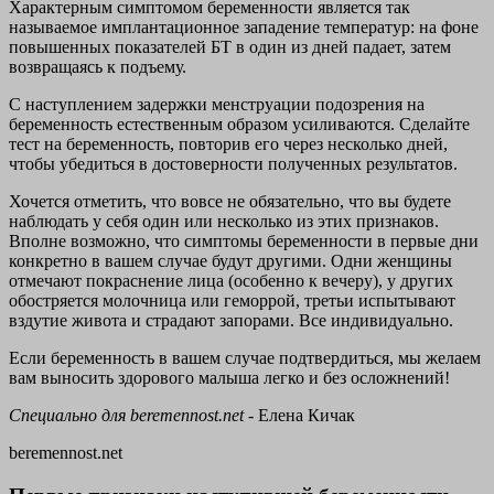
Характерным симптомом беременности является так
называемое имплантационное западение температур: на фоне
повышенных показателей БТ в один из дней падает, затем
возвращаясь к подъему.
С наступлением задержки менструации подозрения на
беременность естественным образом усиливаются. Сделайте
тест на беременность, повторив его через несколько дней,
чтобы убедиться в достоверности полученных результатов.
Хочется отметить, что вовсе не обязательно, что вы будете
наблюдать у себя один или несколько из этих признаков.
Вполне возможно, что симптомы беременности в первые дни
конкретно в вашем случае будут другими. Одни женщины
отмечают покраснение лица (особенно к вечеру), у других
обостряется молочница или геморрой, третьи испытывают
вздутие живота и страдают запорами. Все индивидуально.
Если беременность в вашем случае подтвердиться, мы желаем
вам выносить здорового малыша легко и без осложнений!
Специально для
beremennost.net
- Елена Кичак
beremennost.net