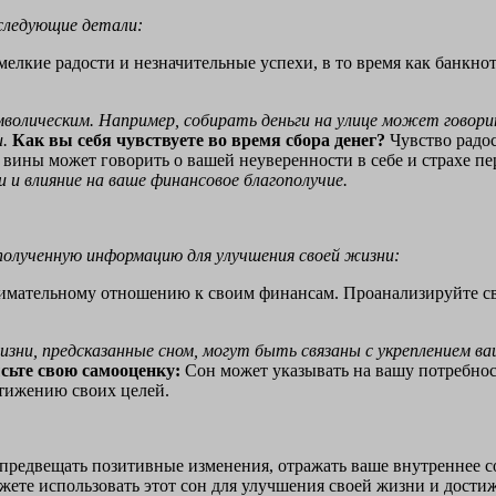
следующие детали:
лкие радости и незначительные успехи, в то время как банкно
олическим. Например, собирать деньги на улице может говори
и.
Как вы себя чувствуете во время сбора денег?
Чувство радос
 вины может говорить о вашей неуверенности в себе и страхе п
 и влияние на ваше финансовое благополучие.
 полученную информацию для улучшения своей жизни:
имательному отношению к своим финансам. Проанализируйте св
зни, предсказанные сном, могут быть связаны с укреплением ва
ьте свою самооценку:
Сон может указывать на вашу потребнос
стижению своих целей.
 предвещать позитивные изменения, отражать ваше внутреннее с
жете использовать этот сон для улучшения своей жизни и дости