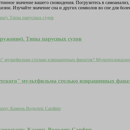
стинное значение вашего сновидения. Погрузитесь в самоанализ
зни. Изучайте значение сна и других символов во сне для боле
ружение). Типы парусных судов
 "детского" мультфильма столько извращенных ф
гороскопу. Камень Водолея: Сапфир