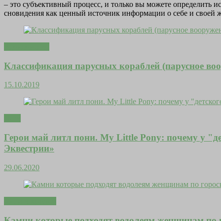
– это субъективный процесс, и только вы можете определить и
сновидения как ценный источник информации о себе и своей жи
Вдохновение
Классификация парусных кораблей (парусное воо
15.10.2019
Дети
Герои май литл пони. My Little Pony: почему у
Эквестрии»
29.06.2020
Мода и красота
Камни которые подходят водолеям женщинам по 