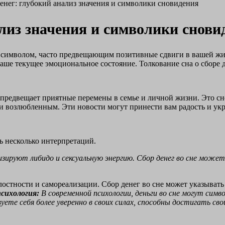
денег: глубокий анализ значения и символики сновидения
ализ значения и символики снови
 символом, часто предвещающим позитивные сдвиги в вашей жиз
аше текущее эмоциональное состояние. Толкование сна о сборе д
и, предвещает приятные перемены в семье и личной жизни. Это
и возлюбленным. Эти новости могут принести вам радость и ук
ть несколько интерпретаций.
изируют либидо и сексуальную энергию. Сбор денег во сне мож
остности и самореализации. Сбор денег во сне может указывать
сихология:
В современной психологии, деньги во сне могут симв
ете себя более уверенно в своих силах, способны достигать сво