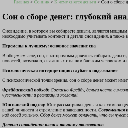
Главная
>
Сонник
>
К чему снятся деньги
>
Сон о сборе 
Сон о сборе денег: глубокий ан
Сновидение, в котором вы собираете деньги, является мощным
необходимо учитывать контекст и детали сновидения, а также в
Перемены к лучшему: основное значение сна
В общем смысле, сон, в котором вам довелось собирать деньг
новостей, возможно, связанных с вашим близким человеком ил
Психологическая интерпретация: глубже в подсознание
С психологической точки зрения, сон о сборе денег может име
Фрейдистский подход:
Согласно Фрейду, деньги часто символ
чувственности и реализации желаний.
Юнгианский подход:
Юнг рассматривал деньги как символ цел
вашей личности и стремление к завершенности.
Современная п
над своей жизнью. Сбор денег может означать, что вы чувству
Детали сновидения: ключ к точному толкованию