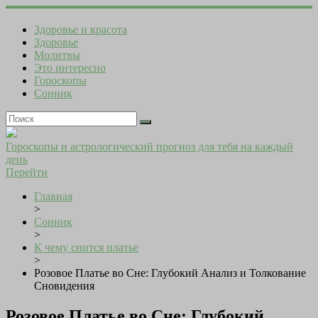
Здоровье и красота
Здоровье
Молитвы
Это интересно
Гороскопы
Сонник
Гороскопы и астрологический прогноз для тебя на каждый
день
Перейти
Главная
>
Сонник
>
К чему снится платье
>
Розовое Платье во Сне: Глубокий Анализ и Толкование
Сновидения
Розовое Платье во Сне: Глубокий