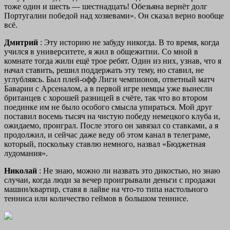
тоже один и шесть — шестнадцать! Обезьяна вернёт долг
Португалии победой над хозяевами». Он сказал верно вообще
всё.
Дмитрий
: Эту историю не забуду никогда. В то время, когда
учился в университете, я жил в общежитии. Со мной в
комнате тогда жили ещё трое ребят. Один из них, узнав, что я
начал ставить, решил поддержать эту тему, но ставил, не
углубляясь. Был плей-офф Лиги чемпионов, ответный матч
Баварии с Арсеналом, а в первой игре немцы уже вынесли
британцев с хорошей разницей в счёте, так что во втором
поединке им не было особого смысла упираться. Мой друг
поставил восемь тысяч на чистую победу немецкого клуба и,
ожидаемо, проиграл. После этого он завязал со ставками, а я
продолжил, и сейчас даже веду об этом канал в телеграме,
который, поскольку ставлю немного, назвал «Бюджетная
лудомания».
Николай
: Не знаю, можно ли назвать это дикостью, но знаю
случаи, когда люди за вечер проигрывали деньги с продажи
машин/квартир, ставя в лайве на что-то типа настольного
тенниса или количество геймов в большом теннисе.