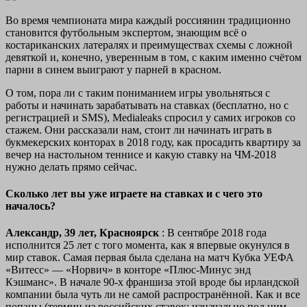
Во время чемпионата мира каждый россиянин традиционно
становится футбольным экспертом, знающим всё о
костариканских латералях и преимуществах схемы с ложной
девяткой и, конечно, уверенным в том, с каким именно счётом
парни в синем выиграют у парней в красном.
О том, пора ли с таким пониманием игры увольняться с
работы и начинать зарабатывать на ставках (бесплатно, но с
регистрацией и SMS), Medialeaks спросил у самих игроков со
стажем. Они рассказали нам, стоит ли начинать играть в
букмекерских конторах в 2018 году, как просадить квартиру за
вечер на настольном теннисе и какую ставку на ЧМ-2018
нужно делать прямо сейчас.
Сколько лет вы уже играете на ставках и с чего это
началось?
Александр, 39 лет, Красноярск
: В сентябре 2018 года
исполнится 25 лет с того момента, как я впервые окунулся в
мир ставок. Самая первая была сделана на матч Кубка УЕФА
«Витесс» — «Норвич» в конторе «Плюс-Минус энд
Кэшманс». В начале 90-х франшиза этой вроде бы ирландской
компании была чуть ли не самой распространённой. Как и все
попаны (термин из российских ставок: изначально под ним