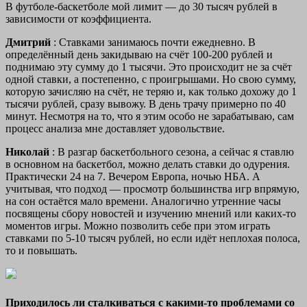
В футболе-баскетболе мой лимит — до 30 тысяч рублей в
зависимости от коэффициента.
Дмитрий
: Ставками занимаюсь почти ежедневно. В
определённый день закидываю на счёт 100-200 рублей и
поднимаю эту сумму до 1 тысячи. Это происходит не за счёт
одной ставки, а постепенно, с проигрышами. Но свою сумму,
которую зачисляю на счёт, не теряю и, как только дохожу до 1
тысячи рублей, сразу вывожу. В день трачу примерно по 40
минут. Несмотря на то, что я этим особо не зарабатываю, сам
процесс анализа мне доставляет удовольствие.
Николай
: В разгар баскетбольного сезона, а сейчас я ставлю
в основном на баскетбол, можно делать ставки до одурения.
Практически 24 на 7. Вечером Европа, ночью НБА. А
учитывая, что подход — просмотр большинства игр впрямую,
на сон остаётся мало времени. Аналогично утренние часы
посвящены сбору новостей и изучению мнений или каких-то
моментов игры. Можно позволить себе при этом играть
ставками по 5-10 тысяч рублей, но если идёт неплохая полоса,
то и повышать.
Приходилось ли сталкиваться с какими-то проблемами со