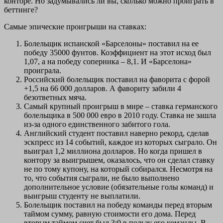
конторе. Но задумывались ли вы, сколько можно проиграть в
беттинге?
Самые эпические проигрыши на ставках:
Болельщик испанской «Барселоны» поставил на ее
победу 35000 фунтов. Коэффициент на этот исход был
1,07, а на победу соперника – 8,1. И «Барселона»
проиграла.
Российский болельщик поставил на фаворита с форой
+1,5 на 66 000 долларов. А фавориту забили 4
безответных мяча.
Самый крупный проигрыш в мире – ставка германского
болельщика в 500 000 евро в 2010 году. Ставка не зашла
из-за одного единственного забитого гола.
Английский студент поставил наверно рекорд, сделав
эскпресс из 14 событий, каждое из которых сыграло. Он
выиграл 1,2 миллиона долларов. Но когда пришел в
контору за выигрышем, оказалось, что он сделал ставку
не по тому купону, на который собирался. Несмотря на
то, что события сыграли, не было выполнено
дополнительное условие (обязательные голы команд) и
выигрыш студенту не выплатили.
Болельщик поставил на победу команды перед вторым
таймом сумму, равную стоимости его дома. Перед
вторым таймом счет был 3:0 в пользу его команды. В