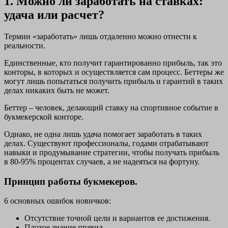
1. Можно ли заработать на ставках:
удача или расчет?
Термин «заработать» лишь отдаленно можно отнести к
реальности.
Единственные, кто получит гарантированно прибыль, так это
конторы, в которых и осуществляется сам процесс. Беттеры же
могут лишь попытаться получить прибыль и гарантий в таких
делах никаких быть не может.
Беттер – человек, делающий ставку на спортивное событие в
букмекерской конторе.
Однако, не одна лишь удача помогает заработать в таких
делах. Существуют профессионалы, годами отрабатывают
навыки и продумывание стратегии, чтобы получать прибыль
в 80-95% процентах случаев, а не надеяться на фортуну.
Принцип работы букмекеров.
6 основных ошибок новичков:
Отсутствие точной цели и вариантов ее достижения.
Плохое знание правил.