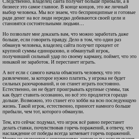
Следственно, владелец сайта получит больше прибыли, а в
бизнесе это самое главное. В конце концов, это же личный
выбор человека. Мы все знаем, что беспринципные и готовые
ради денег на все люди нередко добиваются своей цели и
становятся состоятельными людьми…
Но позвольте мне доказать вам, что можно заработать даже
больше, если говорить правду. Дело в том, что один раз
обманув человека, владелец сайта получит процент от
крупной суммы единоразово, и обманутый игрок,
получивший сильный удар по своему карману, поймет, что это
никакой не заработок. И перестанет играть.
А вот если с самого начала объяснить человеку, что это
развлечение, за которое нужно платить, у игрока не будет
сильных разочарований, и он станет играть постоянно.
Естественно, он не будет проигрывать крупные суммы, так
как будет ставить осознанно, но всё это продлится гораздо
дольше. Возможно, это станет его хобби на всю последующую
жизнь. Такой игрок, естественно, принесет намного больше
прибыли, чем тот, которого обманули.
Тем, кто сейчас подумал, что игрок всё равно перестанет
делать ставки, почувствовав горечь поражений, я отвечу, что
наслаждение от победы всегда затмевает горечь поражений.
Ничто не сравнится с ощущениями, которые ты испытываешь,