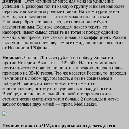
Дмитрий
: Этот чемпионат мира для меня на удивление
успешен. Я разобрал почти каждую группу и вывел наиболее
перспективные долгосрочные ставки. На этом турнире нет
команд, которым легко — и этим можно пользоваться.
Например, брать ставки на то, что поединок не будет
результативным. Если же командам нечего терять, то
наоборот, имеет смысл ставить на тотал и победу одной из
команд в экспрессе, тем самым повышая коэффициент. Россия
выступила намного лучше, чем все ожидали, но она вылетит
от Испании в 1/8 финала.
Николай
: Ставил 70 тысяч рублей на победу Хорватии
против Нигерии. Выплата — 122 500. На этот чемпионат
почти ничего не ставлю, но по итогам редких ставок в плюсе
примерно на 35-40 тысяч. Что же касается России, то, проходи
чемпионат в любом другом месте, я бы не сомневался в
победе Испании, но здесь может иметь место и
конспирология, потому и не удивлюсь проходу России.
Вообще, вполне нормальной ставкой и теоретически и
статистически смотрится тотал больше 2 (команды в матче
забьют больше двух мячей — прим. Medialeaks).
Лучшая ставка на ЧМ, которую можно сделать до его