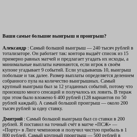
Ваши самые большие выигрыш и проигрыш?
Александр
: Самый большой выигрыш — 240 тысяч рублей в
тотализаторе. Он работает так: контора выдаёт список из 15
примерно равных матчей и предлагает угадать их исходы, а
минимальные выплаты начинаются, если игрок в своём
купоне угадывает 9 событий. Если угадываешь 10, выигрыш
побольше и так далее. Размер выплаты определяется делением
собранного пула на количество выигрышных. Самый
крупный выигрыш был за 12 угаданных событий, потому что
произошло много сенсаций и получалось их ловить. В тираж
при этом было вложено 6 400 рублей (128 вариантов по 50
рублей каждый). А самый большой проигрыш — около 200
тысяч рублей за одну ставку.
Дмитрий
: Самый большой выигрыш был со ставки в 200
рублей. Я поставил на точный счёт в матче «ПСЖ» —
«Порту» в Лиге чемпионов и получил чистую прибыль в 1
800 рублей. Самый крупный проигрыш — 500 рублей в