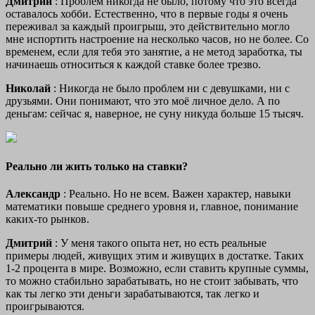
Дмитрий
: Проблем никогда не было, потому что это всегда
оставалось хобби. Естественно, что в первые годы я очень
переживал за каждый проигрыш, это действительно могло
мне испортить настроение на несколько часов, но не более. Со
временем, если для тебя это занятие, а не метод заработка, ты
начинаешь относиться к каждой ставке более трезво.
Николай
: Никогда не было проблем ни с девушками, ни с
друзьями. Они понимают, что это моё личное дело. А по
деньгам: сейчас я, наверное, не суну никуда больше 15 тысяч.
Реально ли жить только на ставки?
Александр
: Реально. Но не всем. Важен характер, навыки
математики повыше среднего уровня и, главное, понимание
каких-то рынков.
Дмитрий
: У меня такого опыта нет, но есть реальные
примеры людей, живущих этим и живущих в достатке. Таких
1-2 процента в мире. Возможно, если ставить крупные суммы,
то можно стабильно зарабатывать, но не стоит забывать, что
как ты легко эти деньги зарабатываются, так легко и
проигрываются.