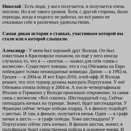
Николай
: Есть люди, у кого получается, и получается очень
неплохо. Но я не такого уровня. Хотя, с другой стороны, были
периоды, когда я подолгу не работал, но всё равно не
отказывал себе в различных удовольствиях.
Самая дикая история о ставках, участником которой вы
стали или о которой слышали.
Александр
: У меня был хороший друг Володя. Он был
известным в Красноярске попаном, но ещё у него иногда
случалось то, что я — скептик — назвал для себя «связь с
космосом». Существует поверье, что в год Обезьяны на Евро
побеждают только неожиданные команды: Дания — в 1992-м,
Греция — в 2004-м. И вот Евро-2016, плей-офф. И Володя
решает, что этот турнир должна выиграть Португалия. У неё
Обезьяна отняла победу в 2004-м. А после четвертьфинала
Италии и Германии у Володи произошло откровение, та самая
связь с космосом: «Всё сошлось. Шестнадцатый год. Сейчас
пятнадцать ничьих на турнире. Значит, будет шестнадцатая. У
Франции сейчас четыре победы подряд. А к финалу подойдёт
с шестью. И там, в финале, получается ничья. Один — в графе
ничьи и шесть — в графе победы. Тоже шестнадцать! У
Португалии сейчас пять ничьих. В финале шестая, значит, в
полуфинале будет единственная победа в основное время. И