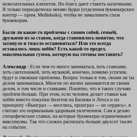
нежелательных клиентов. Но благо дают ставить наличными.
Я только периодически меняю будки (отделения букмекерских
контор — прим. Medialeaks), чтобы не замыливать глаза
букмекерам.
Были ли какие-то проблемы с самим собой, семьёй,
друзьями из-за ставок, когда становилось понятно, что
затянуло и тяжело остановиться? Или это всегда
оставалось лишь хобби? Есть какой-то предел,
максимальная сумма, которую вы готовы поставить?
Александр
: Если чем-то много заниматься, хоть ставками,
хоть сантехникой, хоть музыкой, конечно, помимо успехов,
будут и смежные проблемы. Вопрос только в том, своим ли ты
делом занимаешься. Многие по жизни занимаются не своим
делом, в том числе и ставками. Понятно, что в таких случаях
проблем больше. При этом, если человек делает ставки как
хобби вместо покупки билетов на Баскова и Лепса и по
принципу «Выиграл — веселись, проиграл — не сердись», я
считаю это нормальным здоровым увлечением. Сам я делаю
специфические ставки, на которые букмекеры ограничивают
максимумы. Так что сложно распихать больше двухсот тысяч
на событие.