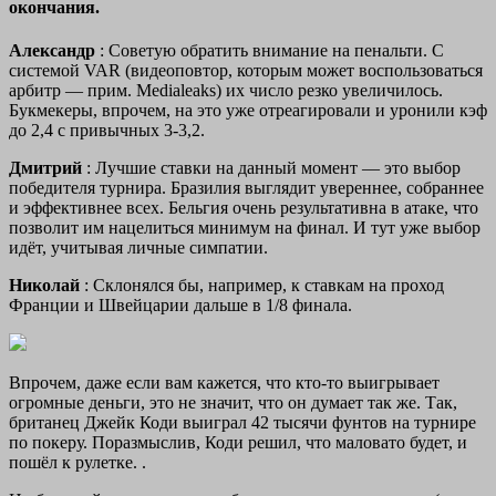
окончания.
Александр
: Советую обратить внимание на пенальти. С
системой VAR (видеоповтор, которым может воспользоваться
арбитр — прим. Medialeaks) их число резко увеличилось.
Букмекеры, впрочем, на это уже отреагировали и уронили кэф
до 2,4 с привычных 3-3,2.
Дмитрий
: Лучшие ставки на данный момент — это выбор
победителя турнира. Бразилия выглядит увереннее, собраннее
и эффективнее всех. Бельгия очень результативна в атаке, что
позволит им нацелиться минимум на финал. И тут уже выбор
идёт, учитывая личные симпатии.
Николай
: Склонялся бы, например, к ставкам на проход
Франции и Швейцарии дальше в 1/8 финала.
Впрочем, даже если вам кажется, что кто-то выигрывает
огромные деньги, это не значит, что он думает так же. Так,
британец Джейк Коди выиграл 42 тысячи фунтов на турнире
по покеру. Поразмыслив, Коди решил, что маловато будет, и
пошёл к рулетке. .