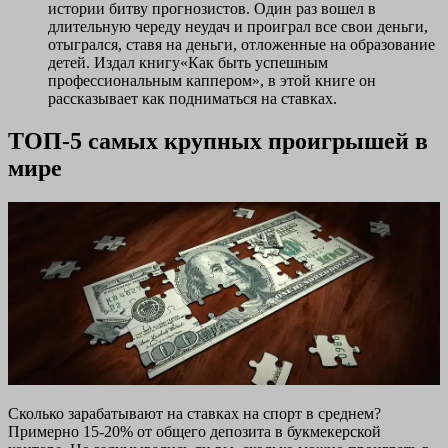
истории битву прогнозистов. Один раз вошел в
длительную череду неудач и проиграл все свои деньги,
отыгрался, ставя на деньги, отложенные на образование
детей. Издал книгу«Как быть успешным
профессиональным каппером», в этой книге он
рассказывает как подниматься на ставках.
ТОП-5 самых крупных проигрышей в
мире
Сколько зарабатывают на ставках на спорт в среднем?
Примерно 15-20% от общего депозита в букмекерской