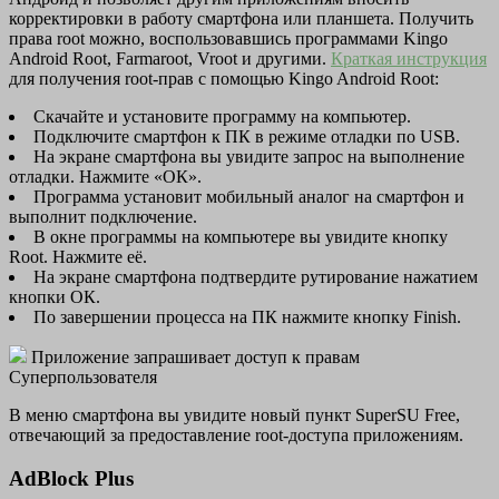
корректировки в работу смартфона или планшета. Получить
права root можно, воспользовавшись программами Kingo
Android Root, Farmaroot, Vroot и другими.
Краткая инструкция
для получения root-прав с помощью Kingo Android Root:
Скачайте и установите программу на компьютер.
Подключите смартфон к ПК в режиме отладки по USB.
На экране смартфона вы увидите запрос на выполнение
отладки. Нажмите «ОК».
Программа установит мобильный аналог на смартфон и
выполнит подключение.
В окне программы на компьютере вы увидите кнопку
Root. Нажмите её.
На экране смартфона подтвердите рутирование нажатием
кнопки ОК.
По завершении процесса на ПК нажмите кнопку Finish.
Приложение запрашивает доступ к правам
Суперпользователя
В меню смартфона вы увидите новый пункт SuperSU Free,
отвечающий за предоставление root-доступа приложениям.
AdBlock Plus