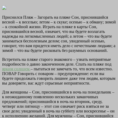
Приснился Пляж – Загорать на пляже Сон, приснившийся
весной – к веселью; летом – к скуке; осенью – к обману; зимой
– к спокойной жизни. Играть на пляже в карты Сон,
приснившийся весной, означает, что вы будете возлагать
надежды на легкомысленных людей; а летом – что вы будете
заниматься бесполезным делом; сон, увиденный осенью,
говорит, что вам придется иметь дело с нечестными людьми; а
зимой – что вы будете рисковать без разумных оснований.
Встретить на пляже старого знакомого – узнать неприятные
подробности о давно законченном деле. Спать на пляже под
ярким солнцем
– пытаться не замечать то, что всем известно.
ПОВАР Говорить с поваром – предупреждение: если вы
будете продолжать говорить лишнее даже тем людям, которым
вы доверяете, вас ждут серьезные неприятности.
Для женщины – Сон, приснившийся в ночь на понедельник –
к неожиданному появлению нескольких заманчивых
предложений; приснившийся в ночь на вторник, среду,
четверг или пятницу – этот сон означает риск взяться не за
свое дело; увиденный в ночь на субботу или воскресенье – он
к исполнению желаний. Для мужчины – Сон, приснившийся