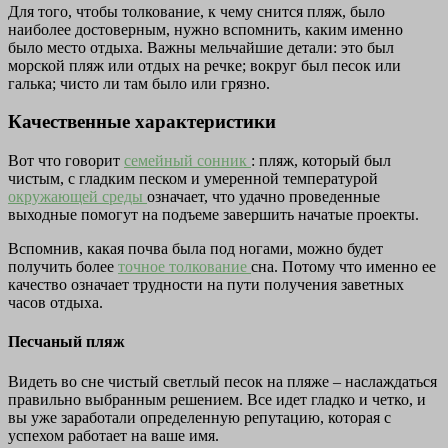
Для того, чтобы толкование, к чему снится пляж, было
наиболее достоверным, нужно вспомнить, каким именно
было место отдыха. Важны мельчайшие детали: это был
морской пляж или отдых на речке; вокруг был песок или
галька; чисто ли там было или грязно.
Качественные характеристики
Вот что говорит
семейный сонник
: пляж, который был
чистым, с гладким песком и умеренной температурой
окружающей среды
означает, что удачно проведенные
выходные помогут на подъеме завершить начатые проекты.
Вспомнив, какая почва была под ногами, можно будет
получить более
точное толкование
сна. Потому что именно ее
качество означает трудности на пути получения заветных
часов отдыха.
Песчаный пляж
Видеть во сне чистый светлый песок на пляже – наслаждаться
правильно выбранным решением. Все идет гладко и четко, и
вы уже заработали определенную репутацию, которая с
успехом работает на ваше имя.