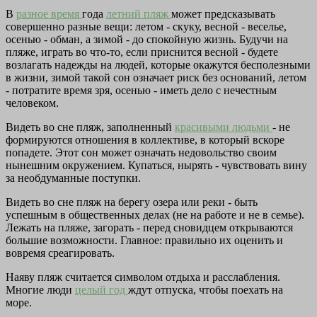
В
разное время
года
летний пляж
может предсказывать
совершенно разные вещи: летом - скуку, весной - веселье,
осенью - обман, а зимой - до спокойную жизнь. Будучи на
пляже, играть во что-то, если приснится весной - будете
возлагать надежды на людей, которые окажутся бесполезными
в жизни, зимой такой сон означает риск без оснований, летом
- потратите время зря, осенью - иметь дело с нечестным
человеком.
Видеть во сне пляж, заполненный
красивыми людьми
- не
формируются отношения в коллективе, в который вскоре
попадете. Этот сон может означать недовольство своим
нынешним окружением. Купаться, нырять - чувствовать вину
за необдуманные поступки.
Видеть во сне пляж на берегу озера или реки - быть
успешным в общественных делах (не на работе и не в семье).
Лежать на пляже, загорать - перед сновидцем открываются
большие возможности. Главное: правильно их оценить и
вовремя среагировать.
Наяву пляж считается символом отдыха и расслабления.
Многие люди
целый год
ждут отпуска, чтобы поехать на
море.