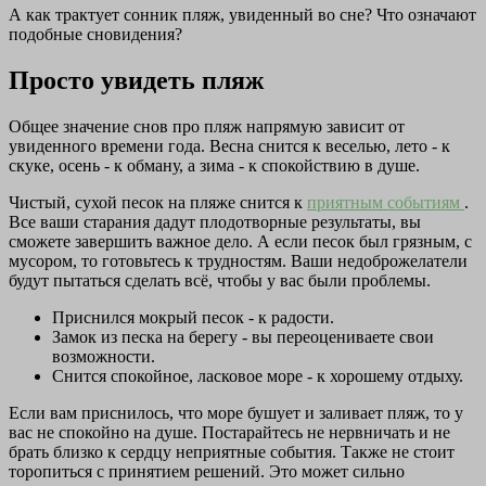
А как трактует сонник пляж, увиденный во сне? Что означают
подобные сновидения?
Просто увидеть пляж
Общее значение снов про пляж напрямую зависит от
увиденного времени года. Весна снится к веселью, лето - к
скуке, осень - к обману, а зима - к спокойствию в душе.
Чистый, сухой песок на пляже снится к
приятным событиям
.
Все ваши старания дадут плодотворные результаты, вы
сможете завершить важное дело. А если песок был грязным, с
мусором, то готовьтесь к трудностям. Ваши недоброжелатели
будут пытаться сделать всё, чтобы у вас были проблемы.
Приснился мокрый песок - к радости.
Замок из песка на берегу - вы переоцениваете свои
возможности.
Снится спокойное, ласковое море - к хорошему отдыху.
Если вам приснилось, что море бушует и заливает пляж, то у
вас не спокойно на душе. Постарайтесь не нервничать и не
брать близко к сердцу неприятные события. Также не стоит
торопиться с принятием решений. Это может сильно