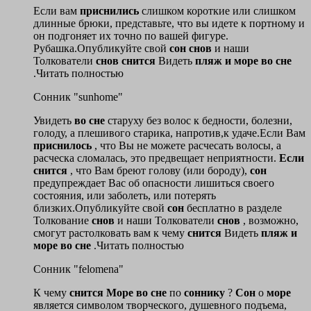
Если вам
приснились
слишком короткие или слишком
длинные брюки, представьте, что вы идете к портному и
он подгоняет их точно по вашей фигуре.
Рубашка.Опубликуйте свой
сон
снов
и наши
Толкователи
снов
снится
Видеть
пляж
и
море
во
сне
.Читать полностью
Сонник "sunhome"
Увидеть
во
сне
старуху без волос к бедности, болезни,
голоду, а плешивого старика, напротив,к удаче.Если Вам
приснилось
, что Вы не можете расчесать волосы, а
расческа сломалась, это предвещает неприятности.
Если
снится
, что Вам бреют голову (или бороду),
сон
предупреждает Вас об опасности лишиться своего
состояния, или заболеть, или потерять
близких.Опубликуйте свой
сон
бесплатно в разделе
Толкование
снов
и наши Толкователи
снов
, возможно,
смогут растолковать вам к чему
снится
Видеть
пляж
и
море
во
сне
.Читать полностью
Сонник "felomena"
К чему
снится
Море
во
сне
по
соннику
?
Сон
о
море
является символом творческого, душевного подъема,