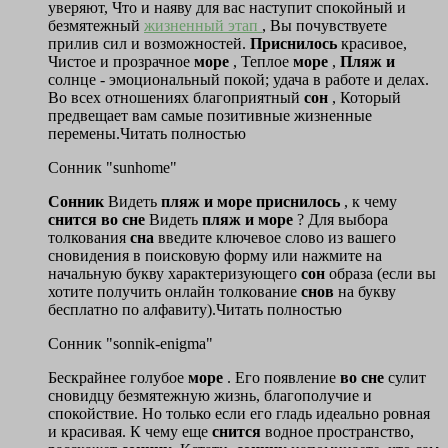
уверяют, Что и наяву для вас наступит спокойный и
безмятежный
жизненный этап
, Вы почувствуете
прилив сил и возможностей.
Приснилось
красивое,
Чистое и прозрачное
море
, Теплое
море
,
Пляж
и
солнце - эмоциональный покой; удача в работе и делах.
Во всех отношениях благоприятный
сон
, Который
предвещает вам самые позитивные жизненные
перемены.Читать полностью
Сонник "sunhome"
Сонник
Видеть
пляж
и
море
приснилось
, к чему
снится
во
сне
Видеть
пляж
и
море
? Для выбора
толкования
сна
введите ключевое слово из вашего
сновидения в поисковую форму или нажмите на
начальную букву характеризующего
сон
образа (если вы
хотите получить онлайн толкование
снов
на букву
бесплатно по алфавиту).Читать полностью
Сонник "sonnik-enigma"
Бескрайнее голубое
море
. Его появление
во
сне
сулит
сновидцу безмятежную жизнь, благополучие и
спокойствие. Но только если его гладь идеально ровная
и красивая. К чему еще
снится
водное пространство,