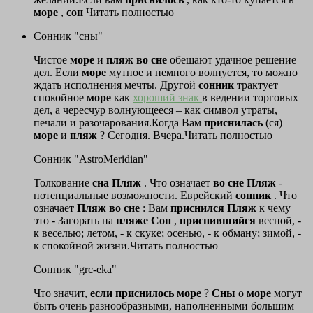
море
,
сон
Читать полностью
Сонник "сны"
Чистое
море
и
пляж
во
сне
обещают удачное решение
дел. Если
море
мутное и немного волнуется, то можно
ждать исполнения мечты. Другой
сонник
трактует
спокойное
море
как
хороший знак
в ведении торговых
дел, а чересчур волнующееся – как символ утраты,
печали и разочарования.Когда Вам
приснилась
(ся)
море
и
пляж
? Сегодня. Вчера.Читать полностью
Сонник "AstroMeridian"
Толкование
сна
Пляж
. Что означает
во
сне
Пляж
-
потенциальные возможности. Еврейский
сонник
. Что
означает
Пляж
во
сне
: Вам
приснился
Пляж
к чему
это - Загорать на
пляже
Сон
,
приснившийся
весной, -
к веселью; летом, - к скуке; осенью, - к обману; зимой, -
к спокойной жизни.Читать полностью
Сонник "grc-eka"
Что значит,
если
приснилось
море
?
Сны
о
море
могут
быть очень разнообразными, наполненными большим