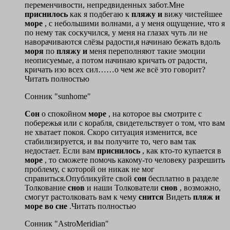
переменчивости, непредвиденных забот.Мне
приснилось
как я подбегаю к
пляжу
и
вижу чистейшее
море
, с небольшими волнами, а у меня ощущение, что я
по нему так соскучился, у меня на глазах чуть ли не
наворачиваются слёзы радости,я начинаю бежать вдоль
моря
по
пляжу
и
меня переполняют такие эмоции
неописуемые, а потом начинаю кричать от радости,
кричать изо всех сил……о чем же всё это говорит?
Читать полностью
Сонник "sunhome"
Сон
о спокойном
море
, на которое вы смотрите с
побережья или с корабля, свидетельствует о том, что вам
не хватает покоя. Скоро ситуация изменится, все
стабилизируется, и вы получите то, чего вам так
недостает. Если вам
приснилось
, как кто-то купается в
море
, то сможете помочь какому-то человеку разрешить
проблему, с которой он никак не мог
справиться.Опубликуйте свой
сон
бесплатно в разделе
Толкование
снов
и наши Толкователи
снов
, возможно,
смогут растолковать вам к чему
снится
Видеть
пляж
и
море
во
сне
.Читать полностью
Сонник "AstroMeridian"