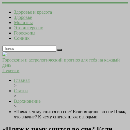
Здоровье и красота
Здоровье
Молитвы
Это интересно
Гороскопы
Сонник
Гороскопы и астрологический прогноз для тебя на каждый
день
Перейти
Главная
>
Статьи
>
Вдохновение
>
«Пляж к чему снится во сне? Если видишь во сне Пляж,
что значит? К чему снится пляж с людьми.
«Пляж к чему снится во сне? Если