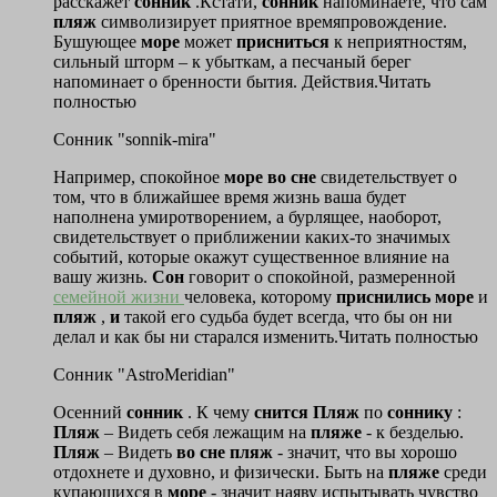
расскажет
сонник
.Кстати,
сонник
напоминаете, что сам
пляж
символизирует приятное времяпровождение.
Бушующее
море
может
присниться
к неприятностям,
сильный шторм – к убыткам, а песчаный берег
напоминает о бренности бытия. Действия.Читать
полностью
Сонник "sonnik-mira"
Например, спокойное
море
во
сне
свидетельствует о
том, что в ближайшее время жизнь ваша будет
наполнена умиротворением, а бурлящее, наоборот,
свидетельствует о приближении каких-то значимых
событий, которые окажут существенное влияние на
вашу жизнь.
Сон
говорит о спокойной, размеренной
семейной жизни
человека, которому
приснились
море
и
пляж
,
и
такой его судьба будет всегда, что бы он ни
делал и как бы ни старался изменить.Читать полностью
Сонник "AstroMeridian"
Осенний
сонник
. К чему
снится
Пляж
по
соннику
:
Пляж
– Видеть себя лежащим на
пляже
- к безделью.
Пляж
– Видеть
во
сне
пляж
- значит, что вы хорошо
отдохнете и духовно, и физически. Быть на
пляже
среди
купающихся в
море
- значит наяву испытывать чувство