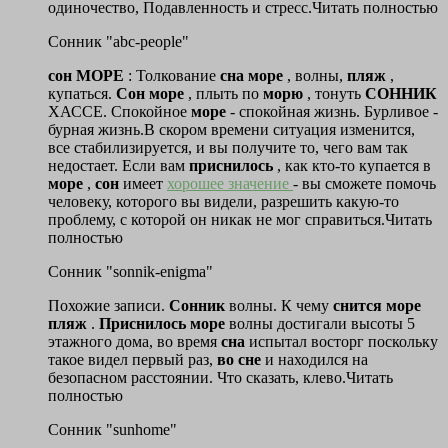
одиночество, Подавленность и стресс.Читать полностью
Сонник "abc-people"
сон
МОРЕ
: Толкование
сна
море
, волны,
пляж
,
купаться.
Сон
море
, плыть по
морю
, тонуть
СОННИК
ХАССЕ. Спокойное
море
- спокойная жизнь. Бурливое -
бурная жизнь.В скором времени ситуация изменится,
все стабилизируется, и вы получите то, чего вам так
недостает. Если вам
приснилось
, как кто-то купается в
море
,
сон
имеет
хорошее значение
- вы сможете помочь
человеку, которого вы видели, разрешить какую-то
проблему, с которой он никак не мог справиться.Читать
полностью
Сонник "sonnik-enigma"
Похожие записи.
Сонник
волны. К чему
снится
море
пляж
.
Приснилось
море
волны достигали высоты 5
этажного дома, во время
сна
испытал восторг поскольку
такое видел первый раз,
во
сне
и находился на
безопасном расстоянии. Что сказать, клево.Читать
полностью
Сонник "sunhome"