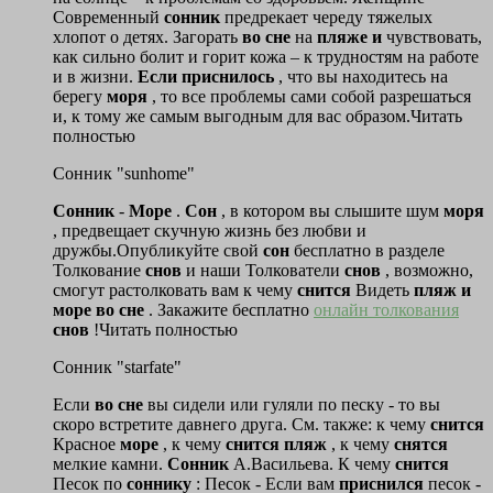
Современный
сонник
предрекает череду тяжелых
хлопот о детях. Загорать
во
сне
на
пляже
и
чувствовать,
как сильно болит и горит кожа – к трудностям на работе
и в жизни.
Если
приснилось
, что вы находитесь на
берегу
моря
, то все проблемы сами собой разрешаться
и, к тому же самым выгодным для вас образом.Читать
полностью
Сонник "sunhome"
Сонник
-
Море
.
Сон
, в котором вы слышите шум
моря
, предвещает скучную жизнь без любви и
дружбы.Опубликуйте свой
сон
бесплатно в разделе
Толкование
снов
и наши Толкователи
снов
, возможно,
смогут растолковать вам к чему
снится
Видеть
пляж
и
море
во
сне
. Закажите бесплатно
онлайн толкования
снов
!Читать полностью
Сонник "starfate"
Если
во
сне
вы сидели или гуляли по песку - то вы
скоро встретите давнего друга. См. также: к чему
снится
Красное
море
, к чему
снится
пляж
, к чему
снятся
мелкие камни.
Сонник
А.Васильева. К чему
снится
Песок по
соннику
: Песок - Если вам
приснился
песок -