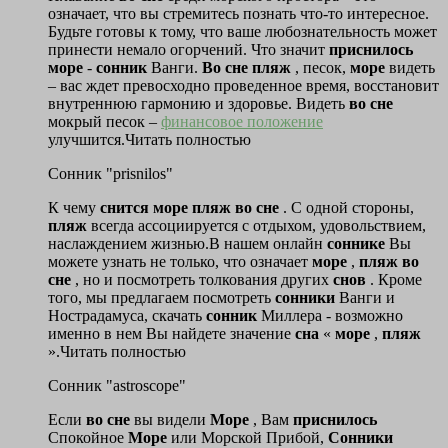
означает, что вы стремитесь познать что-то интересное.
Будьте готовы к тому, что ваше любознательность может
принести немало огорчений. Что значит
приснилось
море
-
сонник
Ванги.
Во
сне
пляж
, песок,
море
видеть
– вас ждет превосходно проведенное время, восстановит
внутреннюю гармонию и здоровье. Видеть
во
сне
мокрый песок –
финансовое положение
улучшится.Читать полностью
Сонник "prisnilos"
К чему
снится
море
пляж
во
сне
. С одной стороны,
пляж
всегда ассоциируется с отдыхом, удовольствием,
наслаждением жизнью.В нашем онлайн
соннике
Вы
можете узнать не только, что означает
море
,
пляж
во
сне
, но и посмотреть толкования других
снов
. Кроме
того, мы предлагаем посмотреть
сонники
Ванги и
Нострадамуса, скачать
сонник
Миллера - возможно
именно в нем Вы найдете значение
сна
«
море
,
пляж
».Читать полностью
Сонник "astroscope"
Если
во
сне
вы видели
Море
, Вам
приснилось
Спокойное
Море
или Морской Прибой,
Сонники