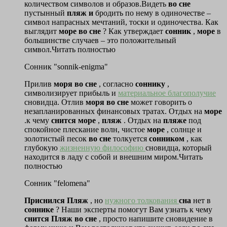
количеством символов и образов.Видеть
во
сне
пустынный
пляж
и
бродить по нему в одиночестве –
символ напрасных мечтаний, тоски и одиночества. Как
выглядит
море
во
сне
? Как утверждает
сонник
,
море
в
большинстве случаев – это положительный
символ.Читать полностью
Сонник "sonnik-enigma"
Прилив
моря
во
сне
, согласно
соннику
,
символизирует прибыль и
материальное благополучие
сновидца. Отлив
моря
во
сне
может говорить о
незапланированных финансовых тратах. Отдых на
море
.к чему
снится
море
,
пляж
. Отдых на
пляже
под
спокойное плескание волн, чистое
море
, солнце и
золотистый песок
во
сне
толкуется
сонником
, как
глубокую
жизненную философию
сновидца, который
находится в ладу с собой и внешним миром.Читать
полностью
Сонник "felomena"
Приснился
Пляж
, но
нужного толкования
сна
нет в
соннике
? Наши эксперты помогут Вам узнать к чему
снится
Пляж
во
сне
, просто напишите сновидение в