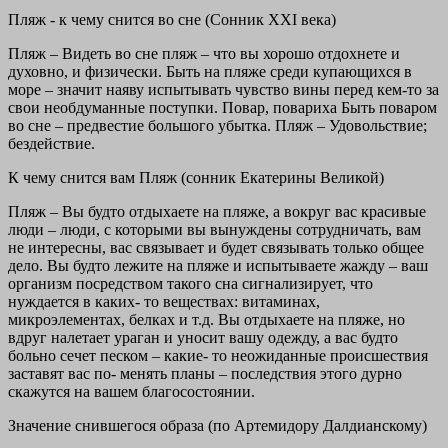
Пляж - к чему снится во сне (Сонник XXI века)
Пляж – Видеть во сне пляж – что вы хорошо отдохнете и
духовно, и физически. Быть на пляже среди купающихся в
море – значит наяву испытывать чувство вины перед кем-то за
свои необдуманные поступки. Повар, повариха Быть поваром
во сне – предвестие большого убытка. Пляж – Удовольствие;
бездействие.
К чему снится вам Пляж (сонник Екатерины Великой)
Пляж – Вы будто отдыхаете на пляже, а вокруг вас красивые
люди – люди, с которыми вы вынуждены сотрудничать, вам
не интересны, вас связывает и будет связывать только общее
дело. Вы будто лежите на пляже и испытываете жажду – ваш
организм посредством такого сна сигнализирует, что
нуждается в каких- то веществах: витаминах,
микроэлементах, белках и т.д. Вы отдыхаете на пляже, но
вдруг налетает ураган и уносит вашу одежду, а вас будто
больно сечет песком – какие- то неожиданные происшествия
заставят вас по- менять планы – последствия этого дурно
скажутся на вашем благосостоянии.
Значение снившегося образа (по Артемидору Далдианскому)