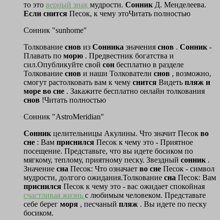
то это
верный знак
мудрости.
Сонник
Д. Менделеева.
Если
снится
Песок, к чему этоЧитать полностью
Сонник "sunhome"
Толкование
снов
из
Сонника
значения
снов
.
Сонник
-
Плавать по
морю
. Предвестник богатства и
сил.Опубликуйте свой
сон
бесплатно в разделе
Толкование
снов
и наши Толкователи
снов
, возможно,
смогут растолковать вам к чему
снится
Видеть
пляж
и
море
во
сне
. Закажите бесплатно онлайн толкования
снов
!Читать полностью
Сонник "AstroMeridian"
Сонник
целительницы Акулины. Что значит Песок
во
сне
: Вам
приснился
Песок к чему это - Приятное
посещение. Представьте, что вы идете босиком по
мягкому, теплому, приятному песку. Звездный
сонник
.
Значение
сна
Песок: Что означает
во
сне
Песок - символ
мудрости, долгого ожидания.Толкование
сна
Песок: Вам
приснился
Песок к чему это - вас ожидает спокойная
счастливая жизнь
с любимым человеком. Представьте
себе берег
моря
, песчаный
пляж
. Вы идете по песку
босиком.