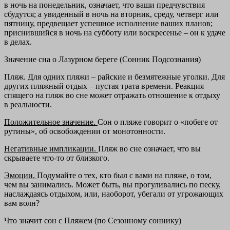
в ночь на понедельник, означает, что ваши предчувствия
сбудутся; а увиденный в ночь на вторник, среду, четверг или
пятницу, предвещает успешное исполнение ваших планов;
приснившийся в ночь на субботу или воскресенье – он к удаче
в делах.
Значение сна о Лазурном береге (Сонник Подсознания)
Пляж. Для одних пляжи – райские и безмятежные уголки. Для
других пляжный отдых – пустая трата времени. Реакция
спящего на пляж во сне может отражать отношение к отдыху
в реальности.
Положительное значение.
Сон о пляже говорит о «побеге от
рутины», об освобождении от монотонности.
Негативные импликации.
Пляж во сне означает, что вы
скрываете что-то от близкого.
Эмоции.
Подумайте о тех, кто был с вами на пляже, о том,
чем вы занимались. Может быть, вы прогуливались по песку,
наслаждаясь отдыхом, или, наоборот, убегали от угрожающих
вам волн?
Что значит сон с Пляжем (по Сезонному соннику)