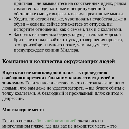
приятная – не замыкайтесь на собственных идеях, рядом
с вами есть люди, которые в непринужденной
обстановке смогут выразить весьма креативные мысли.
Ходить по острой гальке, чувствовать неудобства даже в
обуви – если вы сейчас откажетесь от отпуска, вы
испортите отношения, как с семьей, так и с коллегами.
Загорать на галечном берегу, ощущая теплый морской
бриз – не откладывайте отпуск до завершения проекта,
это произойдет намного позже, чем вы думаете,
предупреждает сонник Миллера.
Компания и количество окружающих людей
Видеть во сне многолюдный пляж – к проведению
свободного времени с большим количеством друзей и
знакомых.
Если теплое и светлое место настолько заполнено
людьми, что вам даже не удается загорать – вы будете сбиты с
толку коллегами. А безлюдный и прохладный пляж снится к
депрессии.
Многолюдное место
Если во сне вы с
большой компанией
оказались на
многолюдном пляже, где для вас не находится места – это