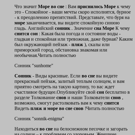
Что значит
Море
во
сне
: Вам
приснилось
Море
к чему
это - Спокойное - ваши мечты скоро исполнятся, бурное
- к преодолению препятствий. Представьте, что буря на
море
заканчивается, вы видите спокойную синюю
гладь. Английский
сонник
. Значение
сна
Море
К чему
снится
сон
: Какая была погода и состояние воды -
гладкая и спокойная или тревожная, даже бурная? Каким
был окружающий пейзаж -
пляж
), скалы или
приморский город, обстановка знакомая или
необычная.Читать полностью
Сонник "sunhome"
Сонник
- Виды красивые. Если
во
сне
вы видите
прекрасный пейзаж, залитый теплым солнцем, и вам
приятно смотреть на такую картину, то вас ждет
счастливое будущее.Опубликуйте свой
сон
бесплатно в
разделе Толкование
снов
и наши Толкователи
снов
,
возможно, смогут растолковать вам к чему
снится
Видеть
пляж
и
море
во
сне
снов
!Читать полностью
Сонник "sonnik-enigma"
Находиться
во
сне
на белоснежном песочке и загорать
на солнце – к проблемам со здоровьем. Женщине