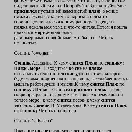
форму ниже и Вам растолкуют что значит, если
во
сне
видели данный символ. Попробуйте!Здравствуйте!мне
приснился
пустынный каменистый
пляж
,в конце
пляжа
лежала я с каким-то парнем и о чем-то
говорила,относилась я к нему равнодушно,еще на
пляже
лежала моя мама и что-то читала.Потом я пошла
плавать в
море
,волны были
равномерными,спокойными.Это было в...Читать
полностью
Сонник "owoman"
Сонник
Адаскина. К чему
снится
Пляж
по
соннику
:
Пляж
,
море
- Находиться
во
сне
на
пляже
-
испытывать гедонистические удовольствия, которые
будут только подпитывать вашу лень, расслабленность и
мешать работе души и мысли.К чему
снится
Пляж
по
соннику
:
Пляж
- Если вам
приснился
пляж
- то вы
скоро прекрасно отдохнете. См. также: к чему
снится
теплое
море
, к чему
снится
песок, к чему
снится
загорать.
Сонник
В. Мельникова. К чему
снится
Пляж
по
соннику
Читать полностью
Сонник "ladyelena"
Плавание
во
сне
среди морского простора – это