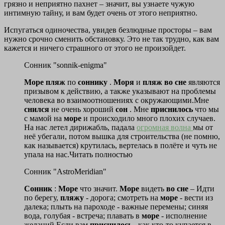
грязно и неприятно пахнет – значит, вы узнаете чужую
интимную тайну, и вам будет очень от этого неприятно.
Испугаться одиночества, увидев безлюдные просторы – вам
нужно срочно сменить обстановку. Это не так трудно, как вам
кажется и ничего страшного от этого не произойдет.
Сонник "sonnik-enigma"
Море
пляж
по
соннику
.
Моря
и
пляж
во
сне
являются
призывом к действию, а также указывают на проблемы
человека во взаимоотношениях с окружающими.Мне
снился
не очень хороший
сон
. Мне
приснилось
что мы
с мамой на
море
и происходило много плохих случаев.
На нас летел дирижабль, падала
огромная волна
мы от
неё убегали, потом вышка для строительства (не помню,
как называется) крутилась, вертелась в полёте и чуть не
упала на нас.Читать полностью
Сонник "AstroMeridian"
Сонник
:
Море
что значит.
Море
видеть
во
сне
– Идти
по берегу,
пляжу
- дорога; смотреть на
море
- вести из
далека; плыть на пароходе - важные перемены; синяя
вода, голубая - встреча; плавать в
море
- исполнение
желаний.Если вам
приснилось
, как кто-то купается в