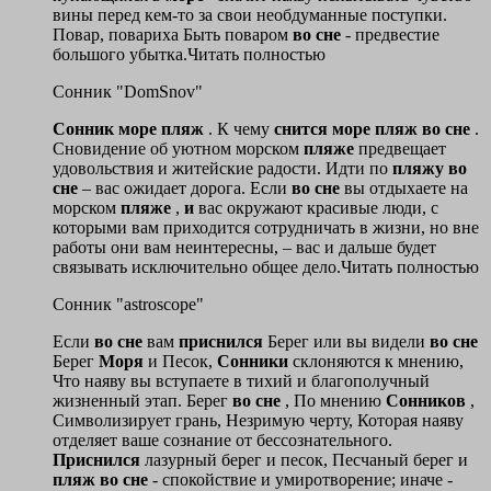
вины перед кем-то за свои необдуманные поступки.
Повар, повариха Быть поваром
во
сне
- предвестие
большого убытка.Читать полностью
Сонник "DomSnov"
Сонник
море
пляж
. К чему
снится
море
пляж
во
сне
.
Сновидение об уютном морском
пляже
предвещает
удовольствия и житейские радости. Идти по
пляжу
во
сне
– вас ожидает дорога. Если
во
сне
вы отдыхаете на
морском
пляже
,
и
вас окружают красивые люди, с
которыми вам приходится сотрудничать в жизни, но вне
работы они вам неинтересны, – вас и дальше будет
связывать исключительно общее дело.Читать полностью
Сонник "astroscope"
Если
во
сне
вам
приснился
Берег или вы видели
во
сне
Берег
Моря
и Песок,
Сонники
склоняются к мнению,
Что наяву вы вступаете в тихий и благополучный
жизненный этап. Берег
во
сне
, По мнению
Сонников
,
Символизирует грань, Незримую черту, Которая наяву
отделяет ваше сознание от бессознательного.
Приснился
лазурный берег и песок, Песчаный берег и
пляж
во
сне
- спокойствие и умиротворение; иначе -