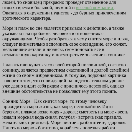
людей, то сновидец прекрасно проведет отведенное для
отдыха время в большой, шумной и
веселой компании
.
Оказаться в окружении нудистов - до бурных приключениям
эротического характера.
Море и пляж во сне является призывом к действию, а также
указывают на проблемы человека в отношениях с
окружающими. Чтобы разобраться к чему снится море и пляж,
следует внимательно вспомнить свое сновидение, его сюжет,
мельчайшие детали и нюансы, скомпоновать все в
осмысленную картинку и посмотреть ее значение в соннике.
Плавать или купаться со своей второй половинкой, согласно
соннику, является предвестием счастливой и долгой семейной
жизни со своим избранником. К тому же, подобная картинка
говорит о том, что сновидящий на подсознательном уровне
уже давно видит себя рядом с приснилось персоной, однако
внешние обстоятельства не позволяют ему этого понять.
Сонник Море - Как снится море, то этому человеку
приходится скоро жизнь, как море, неспокойное. Идти
берегом, пляжем возле моря - дорога; смотреть на море - весть
издали морская вода синяя, голубая - встреча (как правило,
желательно, приятная). Море чистое - разбогатеете; здоровья.
Плыть по морю - богатство, кораблем - полезная работа.