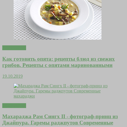
Дома уютно
Как готовить опята: рецепты блюд из свежих
грибов. Рецепты с опятами маринованными
19.10.2019
Дома уютно
Махараджа Рам Сингх II - фотограф-принц из
Джайпура. Гаремы раджпутов Современные