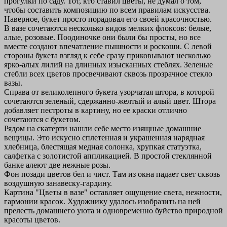
прогулки по саду. Тот, кто ставил цветы, не думал о том,
чтобы составить композицию по всем правилам искусства.
Наверное, букет просто порадовал его своей красочностью.
В вазе сочетаются несколько видов мелких флоксов: белые,
алые, розовые. Поодиночке они были бы просты, но все
вместе создают впечатление пышности и роскоши. С левой
стороны букета взгляд к себе сразу приковывают несколько
ярко-алых лилий на длинных изысканных стеблях. Зеленые
стебли всех цветов просвечивают сквозь прозрачное стекло
вазы.
Справа от великолепного букета узорчатая штора, в которой
сочетаются зеленый, сдержанно-желтый и алый цвет. Штора
добавляет пестроты в картину, но ее краски отлично
сочетаются с букетом.
Рядом на скатерти нашли себе место изящные домашние
вещицы. Это искусно сплетенная и украшенная нарядная
хлебница, блестящая медная солонка, хрупкая статуэтка,
салфетка с золотистой аппликацией. В простой стеклянной
банке алеют две нежные розы.
Фон позади цветов бел и чист. Там из окна падает свет сквозь
воздушную занавеску-гардину.
Картина "Цветы в вазе" оставляет ощущение света, нежности,
гармонии красок. Художнику удалось изобразить на ней
прелесть домашнего уюта и одновременно буйство природной
красоты цветов.