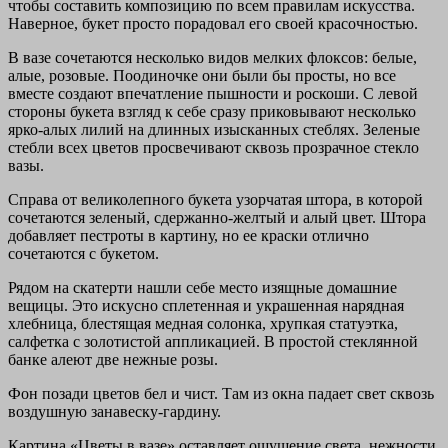
чтобы составить композицию по всем правилам искусства.
Наверное, букет просто порадовал его своей красочностью.
В вазе сочетаются несколько видов мелких флоксов: белые,
алые, розовые. Поодиночке они были бы просты, но все
вместе создают впечатление пышности и роскоши. С левой
стороны букета взгляд к себе сразу приковывают несколько
ярко-алых лилий на длинных изысканных стеблях. Зеленые
стебли всех цветов просвечивают сквозь прозрачное стекло
вазы.
Справа от великолепного букета узорчатая штора, в которой
сочетаются зеленый, сдержанно-желтый и алый цвет. Штора
добавляет пестроты в картину, но ее краски отлично
сочетаются с букетом.
Рядом на скатерти нашли себе место изящные домашние
вещицы. Это искусно сплетенная и украшенная нарядная
хлебница, блестящая медная солонка, хрупкая статуэтка,
салфетка с золотистой аппликацией. В простой стеклянной
банке алеют две нежные розы.
Фон позади цветов бел и чист. Там из окна падает свет сквозь
воздушную занавеску-гардину.
Картина «Цветы в вазе» оставляет ощущение света, нежности,