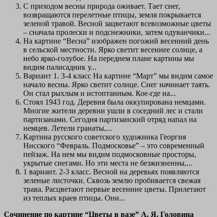
С приходом весны природа оживает. Тает снег,
возвращаются перелетные птицы, земля покрывается
зеленой травой. Весной зацветают всевозможные цветы
– сначала пролески и подснежники, затем одуванчики...
На картине “Весна” изображен погожий весенний день
в сельской местности. Ярко светит весеннее солнце, а
небо ярко-голубое. На переднем плане картины мы
видим палисадник у...
Вариант 1. 3-4 класс На картине “Март” мы видим самое
начало весны. Ярко светит солнце. Снег начинает таять.
Он стал рыхлым и истоптанным. Кое-где на...
Стоял 1943 год. Деревня была оккупирована немцами.
Многие жители деревни ушли в соседний лес и стали
партизанами. Сегодня партизанский отряд напал на
немцев. Летели гранаты,...
Картина русского советского художника Георгия
Нисского “Февраль. Подмосковье” – это современный
пейзаж. На нем мы видим подмосковные просторы,
укрытые снегами. Но эти места не безжизненны,...
1 вариант. 2-3 класс. Весной на деревьях появляются
зеленые листочки. Сквозь землю пробивается свежая
трава. Расцветают первые весенние цветы. Прилетают
из теплых краев птицы. Они...
Сочинение по картине “Цветы в вазе” А. Я. Головина