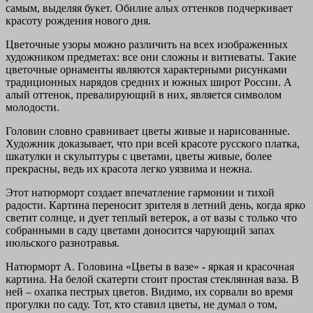
самым, выделяя букет. Обилие алых оттенков подчеркивает
красоту рождения нового дня.
Цветочные узоры можно различить на всех изображенных
художником предметах: все они сложны и витиеваты. Такие
цветочные орнаменты являются характерными рисунками
традиционных нарядов средних и южных широт России. А
алый оттенок, превалирующий в них, является символом
молодости.
Головин словно сравнивает цветы живые и нарисованные.
Художник доказывает, что при всей красоте русского платка,
шкатулки и скульптуры с цветами, цветы живые, более
прекрасны, ведь их красота легко уязвима и нежна.
Этот натюрморт создает впечатление гармонии и тихой
радости. Картина переносит зрителя в летний день, когда ярко
светит солнце, и дует теплый ветерок, а от вазы с только что
собранными в саду цветами доносится чарующий запах
июльского разнотравья.
Натюрморт А. Головина «Цветы в вазе» - яркая и красочная
картина. На белой скатерти стоит простая стеклянная ваза. В
ней – охапка пестрых цветов. Видимо, их сорвали во время
прогулки по саду. Тот, кто ставил цветы, не думал о том,