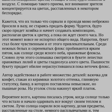
воздухе. С помощью такого приема, все внимание зрителя
концентрируется на цветах, расставленных в некотором
беспорядке.
Кажется, что их только что сорвали и проходя мимо небрежно
бросили в вазу, не стараясь придать форму. Чудится, будто
скоро придет хозяйка и начнет создавать композицию,
располагая цветок к цветку, а пока он ждет своего часа. Но
этот момент вовсе не испортил общего вида. Напротив, букет
стал более чувственным и от этого привлекательным. Среди
нежных белых и сиреневатых флокс пробиваются ярким
пятом, как солнце среди ясного неба, оранжевые флоксы.
Словно лучи этого солнышка смотрятся в букете лепестки
оранжевых лилий и цветы гладиолуса алого цвета. Пышности
букету придает обилие нераспустившихся пока веточек флокс.
Автор задействовал в работе множество деталей: вазочка для
конфет, стакан из керамики золотого оттенка, глиняную
статуэтку, банку, в которую поставлены невысокие, но
пышные розы. На уголок стола накинут яркий платок.
Вероятнее всего, картина писалась утром, когда солнце только
что встало и начало одаривать все вокруг своим теплом и
светом. Лучи солнца озарили всю картину, делая предметы,
расставленные на столе, немного расплывчатыми и, тем