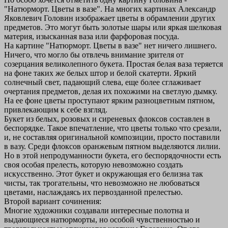
"Натюрморт. Цветы в вазе". На многих картинах Александр
Яковлевич Головин изображает цветы в обрамлении других
предметов. Это могут быть золотые шары или яркая шелковая
материя, изысканная ваза или фарфоровая посуда.
На картине "Натюрморт. Цветы в вазе" нет ничего лишнего.
Ничего, что могло бы отвлечь внимание зрителя от
созерцания великолепного букета. Простая белая ваза теряется
на фоне таких же белых штор и белой скатерти. Яркий
солнечный свет, падающий слева, еще более сглаживает
очертания предметов, делая их похожими на светлую дымку.
На ее фоне цветы проступают ярким разноцветным пятном,
привлекающим к себе взгляд.
Букет из белых, розовых и сиреневых флоксов составлен в
беспорядке. Такое впечатление, что цветы только что срезали,
и, не составляя оригинальной композиции, просто поставили
в вазу. Среди флоксов оранжевым пятном выделяются лилии.
Но в этой непродуманности букета, его беспорядочности есть
своя особая прелесть, которую невозможно создать
искусственно. Этот букет и окружающая его белизна так
чисты, так трогательны, что невозможно не любоваться
цветами, наслаждаясь их первозданной прелестью.
Второй вариант сочинения:
Многие художники создавали интересные полотна и
выдающиеся натюрморты, но особой чувственностью и