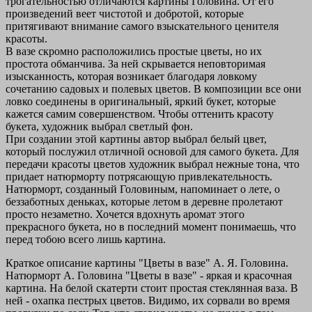
трогательностью отличаются картины Головина. От его
произведений веет чистотой и добротой, которые
притягивают внимание самого взыскательного ценителя
красоты.
В вазе скромно расположились простые цветы, но их
простота обманчива. За ней скрывается неповторимая
изысканность, которая возникает благодаря ловкому
сочетанию садовых и полевых цветов. В композиции все они
ловко соединены в оригинальный, яркий букет, которые
кажется самим совершенством. Чтобы оттенить красоту
букета, художник выбрал светлый фон.
При создании этой картины автор выбрал белый цвет,
который послужил отличной основой для самого букета. Для
передачи красоты цветов художник выбрал нежные тона, что
придает натюрморту потрясающую привлекательность.
Натюрморт, созданный Головиным, напоминает о лете, о
беззаботных деньках, которые летом в деревне пролетают
просто незаметно. Хочется вдохнуть аромат этого
прекрасного букета, но в последний момент понимаешь, что
перед тобою всего лишь картина.
Краткое описание картины "Цветы в вазе" А. Я. Головина.
Натюрморт А. Головина "Цветы в вазе" - яркая и красочная
картина. На белой скатерти стоит простая стеклянная ваза. В
ней - охапка пестрых цветов. Видимо, их сорвали во время