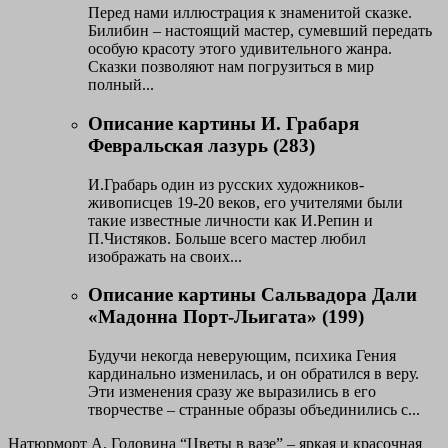
Перед нами иллюстрация к знаменитой сказке.
Билибин – настоящий мастер, сумевший передать
особую красоту этого удивительного жанра.
Сказки позволяют нам погрузиться в мир
полный...
Описание картины И. Грабаря
Февральская лазурь (283)
И.Грабарь один из русских художников-
живописцев 19-20 веков, его учителями были
такие известные личности как И.Репин и
П.Чистяков. Больше всего мастер любил
изображать на своих...
Описание картины Сальвадора Дали
«Мадонна Порт-Льигата» (199)
Будучи некогда неверующим, психика Гения
кардинально изменилась, и он обратился в веру.
Эти изменения сразу же выразились в его
творчестве – странные образы объединились с...
Натюрморт А. Головина “Цветы в вазе” – яркая и красочная