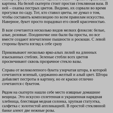
картина. На белой скатерти стоит простая стеклянная ваза. В
ней – охапка пестрых цветов. Видимо, их сорвали во время
прогулки по саду. Тот, кто ставил цветы, не думал о том,
чтобы составить композицию по всем правилам искусства.
Наверное, букет просто порадовал его своей красочностью.
В вазе сочетаются несколько видов мелких флоксов: белые,
алые, розовые. Поодиночке они были бы просты, но все
вместе создают впечатление пышности и роскоши. С левой
стороны букета взгляд к себе сразу
Приковывают несколько ярко-алых лилий на длинных
изысканных стеблях. Зеленые стебли всех цветов
просвечивают сквозь прозрачное стекло вазы.
Справа от великолепного букета узорчатая штора, в которой
сочетаются зеленый, сдержанно-желтый и алый цвет. Штора
добавляет пестроты в картину, но ее краски отлично
сочетаются с букетом.
Рядом на скатерти нашли себе место изящные домашние
вещицы. Это искусно сплетенная и украшенная нарядная
хлебница, блестящая медная солонка, хрупкая статуэтка,
салфетка с золотистой аппликацией. В простой стеклянной
банке алеют две нежные розы.