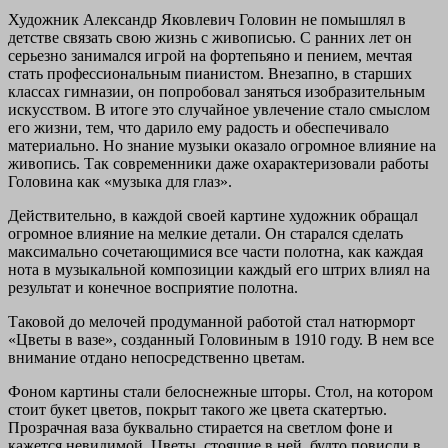
Художник Александр Яковлевич Головин не помышлял в
детстве связать свою жизнь с живописью. С ранних лет он
серьезно занимался игрой на фортепьяно и пением, мечтая
стать профессиональным пианистом. Внезапно, в старших
классах гимназии, он попробовал заняться изобразительным
искусством. В итоге это случайное увлечение стало смыслом
его жизни, тем, что дарило ему радость и обеспечивало
материально. Но знание музыки оказало огромное влияние на
живопись. Так современники даже охарактеризовали работы
Головина как «музыка для глаз».
Действительно, в каждой своей картине художник обращал
огромное влияние на мелкие детали. Он старался сделать
максимально сочетающимися все части полотна, как каждая
нота в музыкальной композиции каждый его штрих влиял на
результат и конечное восприятие полотна.
Таковой до мелочей продуманной работой стал натюрморт
«Цветы в вазе», созданный Головиным в 1910 году. В нем все
внимание отдано непосредственно цветам.
Фоном картины стали белоснежные шторы. Стол, на котором
стоит букет цветов, покрыт такого же цвета скатертью.
Прозрачная ваза буквально стирается на светлом фоне и
кажется невидимой. Цветы, стоящие в ней, будто повисли в