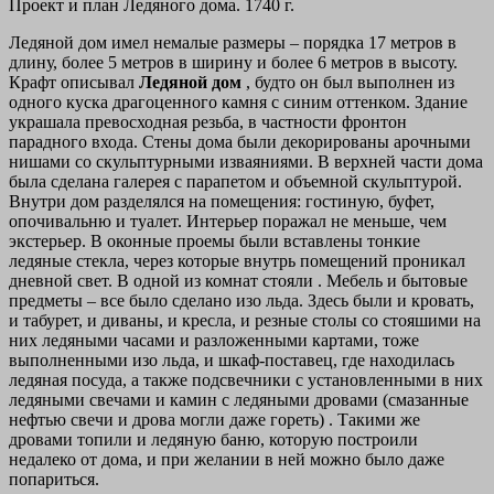
Проект и план Ледяного дома. 1740 г.
Ледяной дом имел немалые размеры – порядка 17 метров в
длину, более 5 метров в ширину и более 6 метров в высоту.
Крафт описывал
Ледяной дом
, будто он был выполнен из
одного куска драгоценного камня с синим оттенком. Здание
украшала превосходная резьба, в частности фронтон
парадного входа. Стены дома были декорированы арочными
нишами со
скульптурными изваяниями.
В верхней части дома
была сделана галерея с парапетом и объемной скульптурой.
Внутри дом разделялся на помещения: гостиную, буфет,
опочивальню и туалет. Интерьер поражал не меньше, чем
экстерьер. В оконные проемы были вставлены тонкие
ледяные стекла, через которые внутрь помещений проникал
дневной свет. В одной из комнат стояли . Мебель и бытовые
предметы – все было сделано изо льда. Здесь были и кровать,
и табурет, и диваны, и кресла, и резные столы со стояшими на
них ледяными часами и разложенными картами, тоже
выполненными изо льда, и шкаф-поставец, где находилась
ледяная посуда, а также подсвечники с установленными в них
ледяными свечами и камин с ледяными дровами
(смазанные
нефтью свечи и дрова могли даже гореть)
. Такими же
дровами топили и ледяную баню, которую построили
недалеко от дома, и при желании в ней можно было даже
попариться.