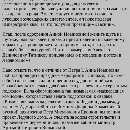
разжаловали в придворные шуты для увеселения
императрицы, еще больше унизив достоинство и его самого, и
его древнего рода. Вместе с другим шутами он сидел в
лукошке возле царских апартаментов, а также подавал
императрице квас, за что получил прозвище «Квасник».
Итак, после одобрения Анной Иоанновной женить шута на
шутихе, был объявлен приказ о приготовлении к свадебному
торжеству. Придворные стали придумывать, как сделать
свадьбу более вычурной. В итоге, камергеру Алексею
Даниловичу Татищеву пришла идея о проведении потехи в
Ледяном доме.
Надо отметить, что в отличие от Петра I, Анна Иоанновна
любила проводить праздные мероприятия с шиком, что само
собой сказывалось на истощении государственной казны.
Свадебная затея велась для большего развлечения с серьезным
подходом. Была сформирована так называемая «маскерадная
комиссия», которая стала ведать подготовкой к свадьбе.
«Комиссия» вынесла решение строить Ледяной дом между
зданием Адмиралтейства и Зимним Дворцом. Знаменитый
русский архитектор Петр Михайлович Еропкин выполнил
проект Ледяного дома. А следить за ходом строительства и
проведением церемонии был назначен кабинет-министр
Артемий Петрович Волынский.