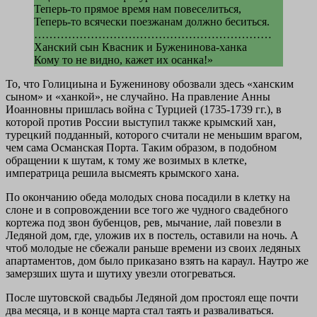
Теперь-то прямое время нам повеселиться,
Теперь-то всячески поезжанам должно беситься.
………………………………………………………
Ханский сын Квасник и Буженинова-ханка
Кому то не видно, кажет их осанка!»
То, что Голициына и Буженинову обозвали здесь «ханским
сыном» и «ханкой», не случайно. На правление Анны
Иоанновны пришлась война с Турцией (1735-1739 гг.), в
которой против России выступил также крымский хан,
турецкий подданный, которого считали не меньшим врагом,
чем сама Османская Порта. Таким образом, в подобном
обращении к шутам, к тому же возимых в клетке,
императрица решила высмеять крымского хана.
По окончанию обеда молодых снова посадили в клетку на
слоне и в сопровождении все того же чудного свадебного
кортежа под звон бубенцов, рев, мычание, лай повезли в
Ледяной дом, где, уложив их в постель, оставили на ночь. А
чтоб молодые не сбежали раньше времени из своих ледяных
апартаментов, дом было приказано взять на караул. Наутро же
замерзших шута и шутиху увезли отогреваться.
После шутовской свадьбы Ледяной дом простоял еще почти
два месяца, и в конце марта стал таять и разваливаться.