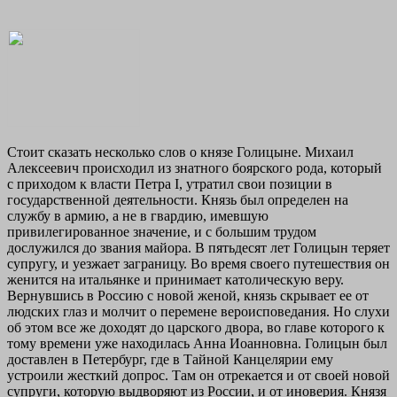
Стоит сказать несколько слов о князе Голицыне. Михаил
Алексеевич происходил из знатного боярского рода, который
с приходом к власти Петра I, утратил свои позиции в
государственной деятельности. Князь был определен на
службу в армию, а не в гвардию, имевшую
привилегированное значение, и с большим трудом
дослужился до звания майора. В пятьдесят лет Голицын теряет
супругу, и уезжает заграницу. Во время своего путешествия он
женится на итальянке и принимает католическую веру.
Вернувшись в Россию с новой женой, князь скрывает ее от
людских глаз и молчит о перемене вероисповедания. Но слухи
об этом все же доходят до царского двора, во главе которого к
тому времени уже находилась Анна Иоанновна. Голицын был
доставлен в Петербург, где в Тайной Канцелярии ему
устроили жесткий допрос. Там он отрекается и от своей новой
супруги, которую выдворяют из России, и от иноверия. Князя