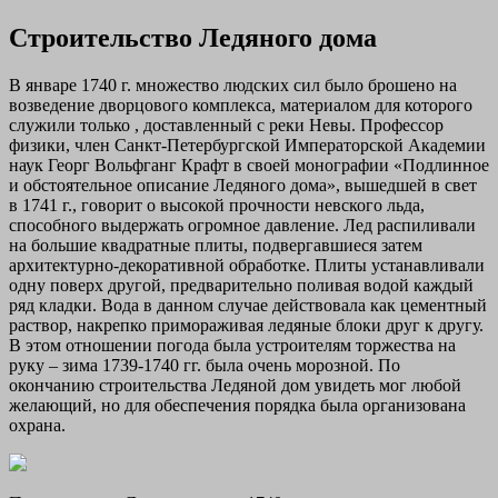
Строительство Ледяного дома
В январе 1740 г. множество людских сил было брошено на
возведение дворцового комплекса, материалом для которого
служили только , доставленный с реки Невы. Профессор
физики, член Санкт-Петербургской Императорской Академии
наук Георг Вольфганг Крафт в своей монографии «Подлинное
и обстоятельное описание Ледяного дома», вышедшей в свет
в 1741 г., говорит о высокой прочности невского льда,
способного выдержать огромное давление. Лед распиливали
на большие квадратные плиты, подвергавшиеся затем
архитектурно-декоративной обработке. Плиты устанавливали
одну поверх другой, предварительно поливая водой каждый
ряд кладки. Вода в данном случае действовала как цементный
раствор, накрепко примораживая ледяные блоки друг к другу.
В этом отношении погода была устроителям торжества на
руку – зима 1739-1740 гг. была очень морозной. По
окончанию строительства Ледяной дом увидеть мог любой
желающий, но для обеспечения порядка была организована
охрана.