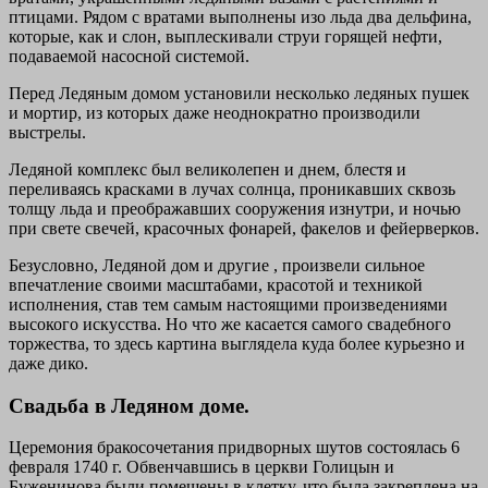
птицами. Рядом с вратами выполнены изо льда два дельфина,
которые, как и слон, выплескивали струи горящей нефти,
подаваемой насосной системой.
Перед Ледяным домом установили несколько ледяных пушек
и мортир, из которых даже неоднократно производили
выстрелы.
Ледяной комплекс был великолепен и днем, блестя и
переливаясь красками в лучах солнца, проникавших сквозь
толщу льда и преображавших сооружения изнутри, и ночью
при свете свечей, красочных фонарей, факелов и фейерверков.
Безусловно, Ледяной дом и другие , произвели сильное
впечатление своими масштабами, красотой и техникой
исполнения, став тем самым настоящими произведениями
высокого искусства. Но что же касается самого свадебного
торжества, то здесь картина выглядела куда более курьезно и
даже дико.
Свадьба в Ледяном доме.
Церемония бракосочетания придворных шутов состоялась 6
февраля 1740 г. Обвенчавшись в церкви Голицын и
Буженинова были помещены в клетку, что была закреплена на