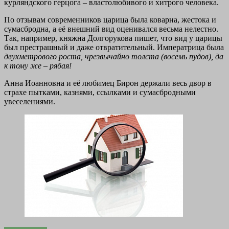
курляндского герцога – властолюбивого и хитрого человека.
По отзывам современников царица была коварна, жестока и
сумасбродна, а её внешний вид оценивался весьма нелестно.
Так, например, княжна Долгорукова пишет, что вид у царицы
был престрашный и даже отвратительный. Императрица была
двухметрового роста, чрезвычайно толста (восемь пудов), да
к тому же – рябая!
Анна Иоанновна и её любимец Бирон держали весь двор в
страхе пытками, казнями, ссылками и сумасбродными
увеселениями.