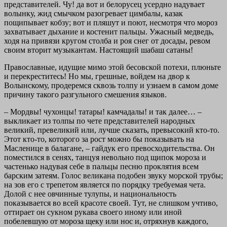
представителей. Чу! да вот и белорусец усердно надувает
волынку, жид смычком разогревает цимбалы, казак
пощипывает кобзу; вот и пляшут и поют, несмотря что мороз
захватывает дыхание и костенит пальцы. Ужасный медведь,
ходя на привязи кругом столба и роя снег от досады, ревом
своим вторит музыкантам. Настоящий шабаш сатаны!
Православные, идущие мимо этой бесовской потехи, плюньте
и перекреститесь! Но мы, грешные, войдем на двор к
Волынскому, продеремся сквозь толпу и узнаем в самом доме
причину такого разгульного смешения языков.
– Мордвы! чухонцы! татары! камчадалы! и так далее… –
выкликает из толпы по чете представителей народных
великий, превеликий или, лучше сказать, превысокий кто-то.
Этот кто-то, которого за рост можно бы показывать на
Масленице в балагане, – гайдук его превосходительства. Он
поместился в сенях, танцуя невольно под щипок мороза и
частенько надувая себе в пальцы песню проклятия всем
барским затеям. Голос великана подобен звуку морской трубы;
на зов его с трепетом является по порядку требуемая чета.
Долой с нее овчинные тулупы, и национальность
показывается во всей красоте своей. Тут, не слишком учтиво,
оттирает он сукном рукава своего иному или иной
побелевшую от мороза щеку или нос и, отряхнув каждого,