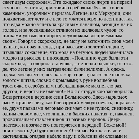
сдает двум скороходам. Эти ожидают своих жертв на первой
ступени лестницы, приставив серебряные булавы свои к
каменным, узорочным перилам. Легкие, как Меркурии, они
подхватывают чету и с нею то мчатся вверх по лестнице, так
что едва можно успеть за красивым панашом, веющим на их
голове, и за лоснящимся отливом их шелковых чулок, то
пинками указывают дорогу неуклюжим восприемышам
своим. Говоря о скороходах, не могу не вспомнить слов моей
няньки, которая некогда, при рассказе о золотой старине,
изъявляла сожаление, что мода на бегунов-людей заменилась
модою на рысаков и иноходцев. «Подлинно чудо были эти
скороходы, – говорила старушка, – не знали одышки, оттого-
де, что легкие у них вытравлены были зелиями. А одежа,
одежа, мое дитятко, вся, как жар, горела; на голове шапочка,
золотом шитая, словно с крыльями; в руке волшебная
тросточка с серебряным набалдашником: махнет ею раз,
другой, и версты не бывало!» Но я с старушкою заговорился.
Возвратимся в верхние сени Волынского. Здесь
маршалок
рассматривает чету, как близорукий мелкую печать, оправляет
ее, двумя пальцами легонько снимает с нее пушок, снежинку,
одним словом все, что лишнее в барских палатах, и, наконец,
провозглашает ставленников из разных народов. Дверь
настежь, и возглас его повторяется в передней. Боже мой!
опять смотр. Да будет ли конец? Сейчас. Вот кастелян и
кастелянша, оглядев набело пару и объяснив ей словами и