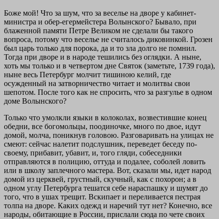
Боже мой! Что за шум, что за веселье на дворе у кабинет-
министра и обер-егермейстера Волынского? Бывало, при
блаженной памяти Петре Великом не сделали бы такого
вопроса, потому что веселье не считалось диковинкой. Грозен
был царь только для порока, да и то зла долго не помнил.
Тогда при дворе и в народе тешились без оглядки. А ныне,
хоть мы только и в четвертом дне Святок (заметьте, 1739 года),
ныне весь Петербург молчит тишиною келий, где
осужденный на затворничество читает и молитвы свои
шепотом. После того как не спросить, что за разгулье в одном
доме Волынского?
Только что умолкли языки в колоколах, возвестившие конец
обедни, все богомольцы, поодиночке, много по двое, идут
домой, молча, поникнув головою. Разговаривать на улицах не
смеют: сейчас налетит подслушник, переведет беседу по-
своему, прибавит, убавит, и, того гляди, собеседники
отправляются в полицию, оттуда и подалее, соболей ловить
или в школу заплечного мастера. Вот, сказали мы, идет народ
домой из церквей, грустный, скучный, как с похорон; а в
одном углу Петербурга тешатся себе нараспашку и шумят до
того, что в ушах трещит. Вскипает и переливается пестрая
толпа на дворе. Каких одежд и наречий тут нет? Конечно, все
народы, обитающие в России, прислали сюда по чете своих