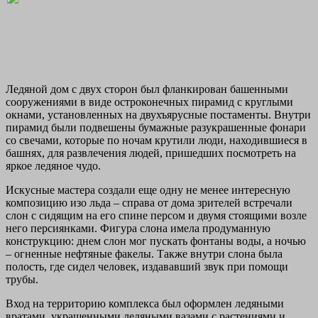
Ледяной дом с двух сторон был фланкирован башенными
сооружениями в виде остроконечных пирамид с круглыми
окнами, установленных на двухъярусные постаменты. Внутри
пирамид были подвешены бумажные разукрашенные фонари
со свечами, которые по ночам крутили люди, находившиеся в
башнях, для развлечения людей, пришедших посмотреть на
яркое ледяное чудо.
Искусные мастера создали еще одну не менее интересную
композицию изо льда – справа от дома зрителей встречали
слон с сидящим на его спине персом и двумя стоящими возле
него персиянками. Фигура слона имела продуманную
конструкцию: днем слон мог пускать фонтаны воды, а ночью
– огненные нефтяные факелы. Также внутри слона была
полость, где сидел человек, издававший звук при помощи
трубы.
Вход на территорию комплекса был оформлен ледяными
вратами, украшенными ледяными вазами с растениями и