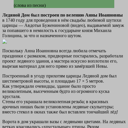
(слова из песни)
Ледяной Дом был построен по велению Анны Иоанновны
в 1740 году для проведения в нём свадьбы любимой шутихи
царицы — Авдотьи Бужениновой (видео), выдаваемой замуж
за попавшего в немилость к государыне князя Михаила
Голицина, за что и назначенного шутом.
Поскольку Анна Иоанновна всегда любила отмечать
праздники с размахом, придворные постарались, разработали
проект ледяного здания, а мастера искусно воплотили его,
вырезая материал для него прямо из замёрзшей Невы.
Построенный в угоду прихотям царицы Ледяной дом был
шестиметровой высоты, и площадью 17 × 5 метров.
Как утверждали очевидцы, здание было просто
великолепным, высеченным будто из огромного куска
хрусталя.
Стены его украшала великолепная резьба; в красивых
арочных нишах были установлены ледяные скульптуры;
вместо стекол в окнах также был вставлен тончайший лёд!
Ворота в дом украшали вазы с ледяными цветами. На ледяных
ветках красовались «хрустальные» птицы. Рядом