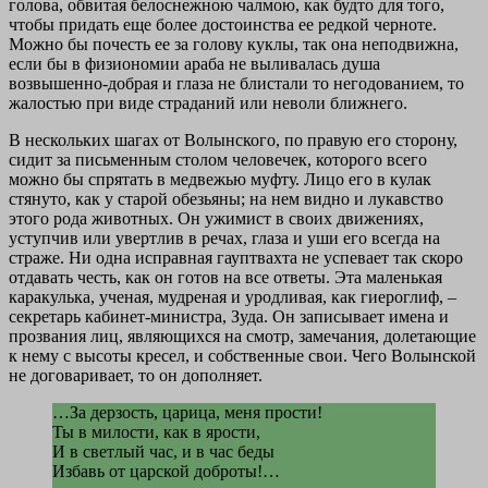
голова, обвитая белоснежною чалмою, как будто для того,
чтобы придать еще более достоинства ее редкой черноте.
Можно бы почесть ее за голову куклы, так она неподвижна,
если бы в физиономии араба не выливалась душа
возвышенно-добрая и глаза не блистали то негодованием, то
жалостью при виде страданий или неволи ближнего.
В нескольких шагах от Волынского, по правую его сторону,
сидит за письменным столом человечек, которого всего
можно бы спрятать в медвежью муфту. Лицо его в кулак
стянуто, как у старой обезьяны; на нем видно и лукавство
этого рода животных. Он ужимист в своих движениях,
уступчив или увертлив в речах, глаза и уши его всегда на
страже. Ни одна исправная гауптвахта не успевает так скоро
отдавать честь, как он готов на все ответы. Эта маленькая
каракулька, ученая, мудреная и уродливая, как гиероглиф, –
секретарь кабинет-министра, Зуда. Он записывает имена и
прозвания лиц, являющихся на смотр, замечания, долетающие
к нему с высоты кресел, и собственные свои. Чего Волынской
не договаривает, то он дополняет.
…За дерзость, царица, меня прости!
Ты в милости, как в ярости,
И в светлый час, и в час беды
Избавь от царской доброты!…