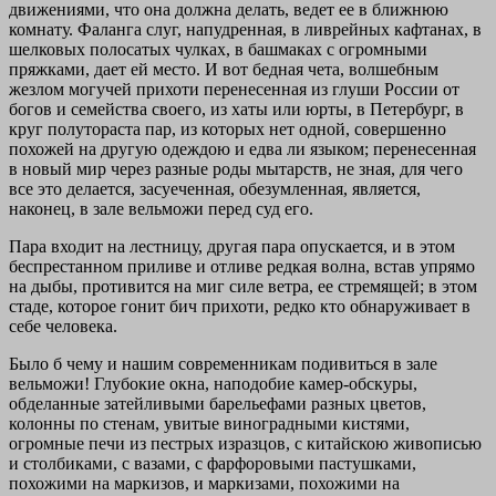
движениями, что она должна делать, ведет ее в ближнюю
комнату. Фаланга слуг, напудренная, в ливрейных кафтанах, в
шелковых полосатых чулках, в башмаках с огромными
пряжками, дает ей место. И вот бедная чета, волшебным
жезлом могучей прихоти перенесенная из глуши России от
богов и семейства своего, из хаты или юрты, в Петербург, в
круг полутораста пар, из которых нет одной, совершенно
похожей на другую одеждою и едва ли языком; перенесенная
в новый мир через разные роды мытарств, не зная, для чего
все это делается, засуеченная, обезумленная, является,
наконец, в зале вельможи перед суд его.
Пара входит на лестницу, другая пара опускается, и в этом
беспрестанном приливе и отливе редкая волна, встав упрямо
на дыбы, противится на миг силе ветра, ее стремящей; в этом
стаде, которое гонит бич прихоти, редко кто обнаруживает в
себе человека.
Было б чему и нашим современникам подивиться в зале
вельможи! Глубокие окна, наподобие камер-обскуры,
обделанные затейливыми барельефами разных цветов,
колонны по стенам, увитые виноградными кистями,
огромные печи из пестрых изразцов, с китайскою живописью
и столбиками, с вазами, с фарфоровыми пастушками,
похожими на маркизов, и маркизами, похожими на