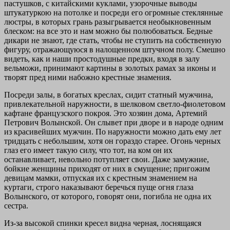
пастушков, с китайскими куклами, узорочные выводы
штукатуркою на потолке и посреди его огромные стеклянные
люстры, в которых грань разыгрывается необыкновенным
блеском: на все это и нам можно бы полюбоваться. Бедные
дикари не знают, где стать, чтобы не ступить на собственную
фигуру, отражающуюся в налощенном штучном полу. Смешно
видеть, как и наши простодушные предки, входя в залу
вельможи, принимают картины в золотых рамах за иконы и
творят пред ними набожно крестные знамения.
Посреди залы, в богатых креслах, сидит статный мужчина,
привлекательной наружности, в шелковом светло-фиолетовом
кафтане французского покроя. Это хозяин дома, Артемий
Петрович Волынской. Он слывет при дворе и в народе одним
из красивейших мужчин. По наружности можно дать ему лет
тридцать с небольшим, хотя он гораздо старее. Огонь черных
глаз его имеет такую силу, что тот, на ком он их
останавливает, невольно потупляет свои. Даже замужние,
бойкие женщины приходят от них в смущение; пригожим
девицам мамки, отпуская их с крестным знамением на
куртаги, строго наказывают беречься пуще огня глаза
Волынского, от которого, говорят они, погибла не одна их
сестра.
Из-за высокой спинки кресел видна черная, лоснящаяся