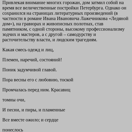
Привлекая внимание многих горожан, дом затмил собой на
время все величественные постройки Петербурга. Однако он
сохранился на страницах литературных произведений (в
частности в романе Ивана Ивановича Лажечникова «Ледяной
дом»), на гравюрах и живописных полотнах, став
памятником, с одной стороны, высокому профессионализму
зодчих и мастеров, а с другой – самодурству и
расточительству власти, и людским трагедиям.
Какая смесь одежд и лиц,
Племен, наречий, состояний!
Поник задумчивой главой.
Пора весны его с любовию, тоской
Промчалась перед ним. Красавиц
томны очи,
И песни, и пиры, и пламенные
Все вместе ожило; и сердце
понеслось