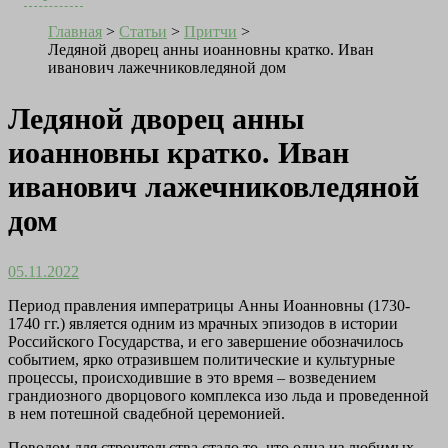
Главная
>
Статьи
>
Притчи
>
Ледяной дворец анны иоанновны кратко. Иван
иванович лажечниковледяной дом
Ледяной дворец анны
иоанновны кратко. Иван
иванович лажечниковледяной
дом
05.11.2022
Период правления императрицы Анны Иоанновны (1730-
1740 гг.) является одним из мрачных эпизодов в истории
Российского Государства, и его завершение обозначилось
событием, ярко отразившем политические и культурные
процессы, происходившие в это время – возведением
грандиозного дворцового комплекса изо льда и проведенной
в нем потешной свадебной церемонией.
Поводом для строительства стало то, что одна из любимых