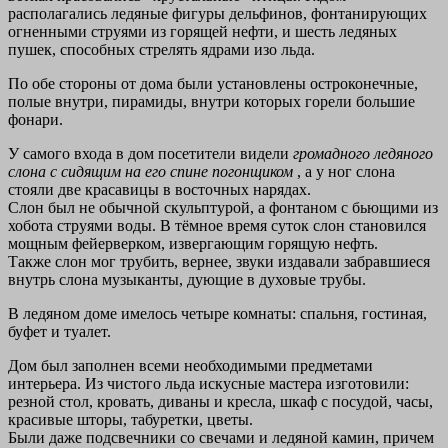
располагались ледяные фигуры дельфинов, фонтанирующих
огненными струями из горящей нефти, и шесть ледяных
пушек, способных стрелять ядрами изо льда.
По обе стороны от дома были установлены остроконечные,
полые внутри, пирамиды, внутри которых горели большие
фонари.
У самого входа в дом посетители видели
громадного ледяного
слона с сидящим на его спине погонщиком
, а у ног слона
стояли две красавицы в восточных нарядах.
Слон был не обычной скульптурой, а фонтаном с бьющими из
хобота струями воды. В тёмное время суток слон становился
мощным фейерверком, извергающим горящую нефть.
Также слон мог трубить, вернее, звуки издавали забравшиеся
внутрь слона музыканты, дующие в духовые трубы.
В ледяном доме имелось четыре комнаты: спальня, гостиная,
буфет и туалет.
Дом был заполнен всеми необходимыми предметами
интерьера. Из чистого льда искусные мастера изготовили:
резной стол, кровать, диваны и кресла, шкаф с посудой, часы,
красивые шторы, табуретки, цветы.
Были даже подсвечники со свечами и ледяной камин, причем