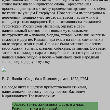
спине настоящего индийского слона. Торжественная
процессия двинулась к месту проведения праздничного обеда
по главным улицам Петербурга. Повелением императрицы в
церемонии приняло участие сто пятьдесят пар мужчин и
женщин разных народностей, проживавших на тогдашней
территории Российской Империи, одетых в свой
национальный костюм и со своими музыкальными
инструментами – чуваши, мордва, татары, калмыки, киргизы,
самоеды и другие. Каждая пара ехала на санях, сделанных в
виде зверей, птиц и рыб. Сани же были запряжены оленями,
верблюдами, волами, козлами, собаками, свиньями. Во время
застолья же каждая пара из свадебной свиты откушала свое
национальное блюдо, а после – танцевала свой народный
танец под народную музыку.
В. И. Якоби «Свадьба в Ледяном доме», 1878, ГРМ
На обеде шута и шутиху приветствовали стихами,
написанными по этому поводу поэтом Василием
Кирилловичем Тредиаковским:
«Здравствуйте, женившись, дурак и дурка,
Еще … — то та и фигурка!